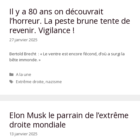
Il y a 80 ans on découvrait
l’horreur. La peste brune tente de
revenir. Vigilance !
27 janvier 2025
Bertold Brecht : « Le ventre est encore fécond, d’où a surgi la
bête immonde. »
Catégories
A la une
Étiquettes
Extrême droite
,
nazisme
Elon Musk le parrain de l’extrême
droite mondiale
13 janvier 2025