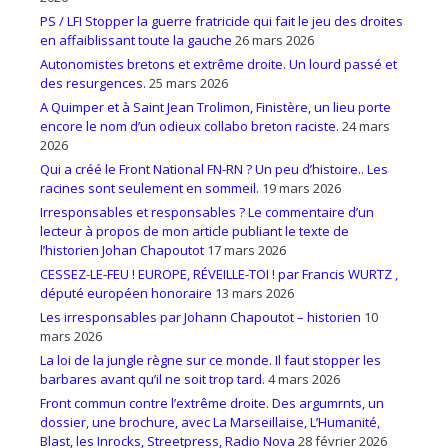
PS / LFI Stopper la guerre fratricide qui fait le jeu des droites
en affaiblissant toute la gauche
26 mars 2026
Autonomistes bretons et extrême droite. Un lourd passé et
des resurgences.
25 mars 2026
A Quimper et à Saint Jean Trolimon, Finistère, un lieu porte
encore le nom d’un odieux collabo breton raciste.
24 mars
2026
Qui a créé le Front National FN-RN ? Un peu d’histoire.. Les
racines sont seulement en sommeil.
19 mars 2026
Irresponsables et responsables ? Le commentaire d’un
lecteur à propos de mon article publiant le texte de
l’historien Johan Chapoutot
17 mars 2026
CESSEZ-LE-FEU ! EUROPE, RÉVEILLE-TOI ! par Francis WURTZ ,
député européen honoraire
13 mars 2026
Les irresponsables par Johann Chapoutot – historien
10
mars 2026
La loi de la jungle règne sur ce monde. Il faut stopper les
barbares avant qu’il ne soit trop tard.
4 mars 2026
Front commun contre l’extrême droite. Des argumrnts, un
dossier, une brochure, avec La Marseillaise, L’Humanité,
Blast, les Inrocks, Streetpress, Radio Nova
28 février 2026