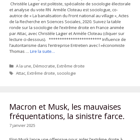
Christèle Lagier est politiste, spécialiste de sociologie électorale
et analyse du vote RN Armèle Cloteau est sociologue, co-
autrice de « La banalisation du Front national au village », Actes
de la Recherche en Sciences Sociales, 2020. Suivez la table
ronde sur la sociologie de l’extrême droite en France animée
par Attac, avec Christèle Lagier et Armèle Cloteau (cliquer sur
lecture ci-dessous). ************************ Influence de
l’autoritarisme dans l’entreprise Entretien avec l »économiste
Thomas …
Lire la suite…
Catégories
A la une
,
Démocratie
,
Extrême droite
Étiquettes
Attac
,
Extrême droite
,
sociologie
Macron et Musk, les mauvaises
fréquentations, la sinistre farce.
7 janvier 2025
Elon Musk lance une offensive pour aider l’extrême droite à