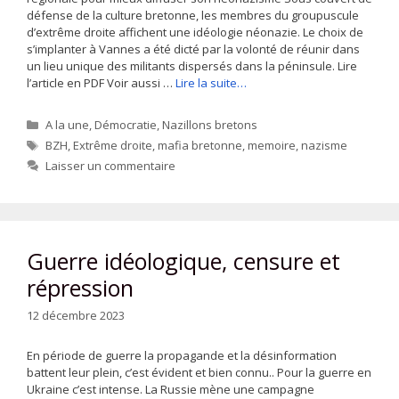
défense de la culture bretonne, les membres du groupuscule
d’extrême droite affichent une idéologie néonazie. Le choix de
s’implanter à Vannes a été dicté par la volonté de réunir dans
un lieu unique des militants dispersés dans la péninsule. Lire
l’article en PDF Voir aussi …
Lire la suite…
Catégories
A la une
,
Démocratie
,
Nazillons bretons
Étiquettes
BZH
,
Extrême droite
,
mafia bretonne
,
memoire
,
nazisme
Laisser un commentaire
Guerre idéologique, censure et
répression
12 décembre 2023
En période de guerre la propagande et la désinformation
battent leur plein, c’est évident et bien connu.. Pour la guerre en
Ukraine c’est intense. La Russie mène une campagne