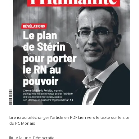
Lire ici ou télécharger l’article en PDF Lien vers le texte sur le site
du PC Morlaix
Catégories
A la une
,
Démocratie