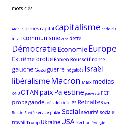
mots clés
capitalisme
armes
capital
code du
Afrique
communisme
dette
travail
crise
Europe
Démocratie
Economie
Extrême droite
Fabien Roussel
finance
Israël
gauche
guerre
Gaza
inégalités
Macron
libéralisme
medias
Marx
paix
Palestine
OTAN
PCF
ONU
pauvreté
Retraites
propagande
PS
présidentielle
RN
Social
sécurité sociale
service public
Russie
Santé
USA
Ukraine
travail
Trump
élection
énergie