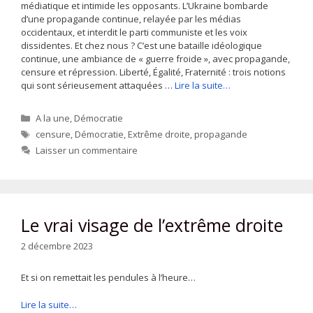
médiatique et intimide les opposants. L’Ukraine bombarde
d’une propagande continue, relayée par les médias
occidentaux, et interdit le parti communiste et les voix
dissidentes. Et chez nous ? C’est une bataille idéologique
continue, une ambiance de « guerre froide », avec propagande,
censure et répression. Liberté, Égalité, Fraternité : trois notions
qui sont sérieusement attaquées …
Lire la suite…
Catégories
A la une
,
Démocratie
Étiquettes
censure
,
Démocratie
,
Extrême droite
,
propagande
Laisser un commentaire
Le vrai visage de l’extrême droite
2 décembre 2023
Et si on remettait les pendules à l’heure…
Lire la suite…