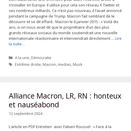
s’installer en Europe. Il utilise pour cela son réseau X Twitter et
ses nombreux milliards. Ce n’est pas nouveau, il l’avait annoncé
pendant la campagne de Trump. Macron fait semblant de le
découvrir et se dit effaré.. Macron le 6 janvier 2015 : « Voilà dix
ans, si on nous avait dit que le propriétaire d’un des plus
grands réseaux sociaux du monde soutiendrait une nouvelle
internationale réactionnaire et interviendrait directement …
Lire
la suite…
Catégories
A la une
,
Démocratie
Étiquettes
Extrême droite
,
Macron
,
medias
,
Musk
Alliance Macron, LR, RN : honteux
et nauséabond
12 septembre 2024
L’article en PDF Entretien avec Fabien Roussel : « Face à la