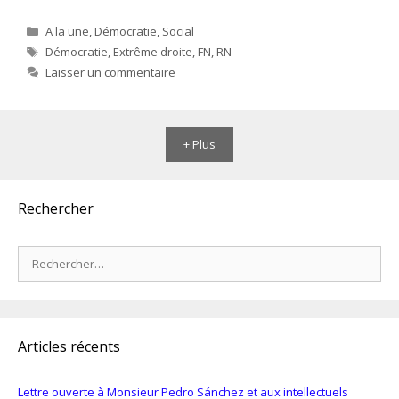
Catégories
A la une
,
Démocratie
,
Social
Étiquettes
Démocratie
,
Extrême droite
,
FN
,
RN
Laisser un commentaire
+ Plus
Rechercher
Rechercher :
Articles récents
Lettre ouverte à Monsieur Pedro Sánchez et aux intellectuels