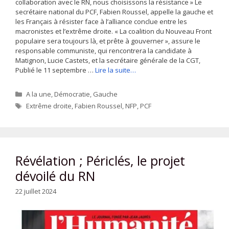
collaboration avec le RN, nous choisissons la résistance » Le
secrétaire national du PCF, Fabien Roussel, appelle la gauche et
les Français à résister face à l’alliance conclue entre les
macronistes et l’extrême droite. « La coalition du Nouveau Front
populaire sera toujours là, et prête à gouverner », assure le
responsable communiste, qui rencontrera la candidate à
Matignon, Lucie Castets, et la secrétaire générale de la CGT,
Publié le 11 septembre …
Lire la suite…
Catégories
A la une
,
Démocratie
,
Gauche
Étiquettes
Extrême droite
,
Fabien Roussel
,
NFP
,
PCF
Révélation ; Périclés, le projet
dévoilé du RN
22 juillet 2024