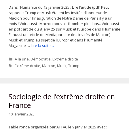
Dans l’Humanité du 13 janvier 2025 : Lire l’article (pdf) Petit
rappeel : Trump et Musk étaient les invités d’honneur de
Macron pour l’inauguration de Notre Dame de Paris il y a un
mois ! Voir aussi : Macron pouvait-il tomber plus bas.. Voir aussi
en pdf : article du 8 janv 25 sur Musk et l’Europe dans l’Humanité
Et aussi un article de Mediapart sur (les invités de Macron)
Musk et Trump au sujet de l’Europr et dans l’Humanité
Magazine …
Lire la suite…
Catégories
A la une
,
Démocratie
,
Extrême droite
Étiquettes
Extrême droite
,
Macron
,
Musk
,
Trump
Sociologie de l’extrême droite en
France
10 janvier 2025
Table ronde organisée par ATTAC le 9 janvier 2025 avec :