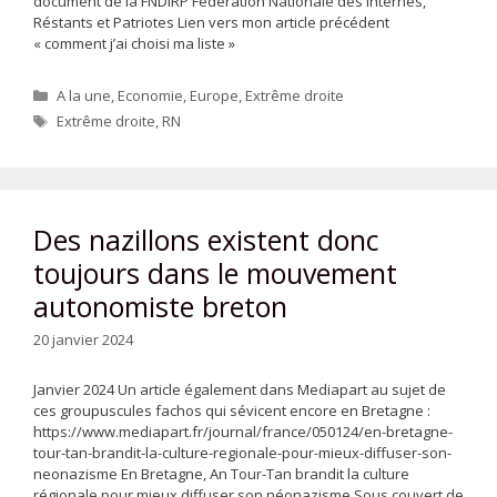
document de la FNDIRP Fédération Nationale des Internés,
Réstants et Patriotes Lien vers mon article précédent
« comment j’ai choisi ma liste »
Catégories
A la une
,
Economie
,
Europe
,
Extrême droite
Étiquettes
Extrême droite
,
RN
Des nazillons existent donc
toujours dans le mouvement
autonomiste breton
20 janvier 2024
Janvier 2024 Un article également dans Mediapart au sujet de
ces groupuscules fachos qui sévicent encore en Bretagne :
https://www.mediapart.fr/journal/france/050124/en-bretagne-
tour-tan-brandit-la-culture-regionale-pour-mieux-diffuser-son-
neonazisme En Bretagne, An Tour-Tan brandit la culture
régionale pour mieux diffuser son néonazisme Sous couvert de