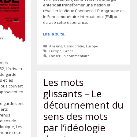
entendait transformer une nation et
réveiller le Vieux Continent. L’Eurogroupe et
le Fonds monétaire international (FMI) ont
écrasé cette espérance.
Lire la suite…
Catégories
A la une
,
Démocratie
,
Europe
Étiquettes
Europe
,
Grèce
Laisser un commentaire
nnick
2, l’écrivain
 de garde
Les mots
 et les
sous couvert
glissants – Le
’imposaient en
détournement du
de garde sont
perts
sens des mots
venus
rdiens de
par l’idéologie
rdonique, Les
nonce cette