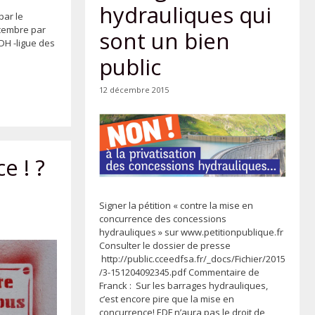
hydrauliques qui
par le
cembre par
sont un bien
LDH -ligue des
public
12 décembre 2015
e ! ?
Signer la pétition « contre la mise en
concurrence des concessions
hydrauliques » sur www.petitionpublique.fr
Consulter le dossier de presse
http://public.cceedfsa.fr/_docs/Fichier/2015
/3-151204092345.pdf Commentaire de
Franck : Sur les barrages hydrauliques,
c’est encore pire que la mise en
concurrence! EDF n’aura pas le droit de