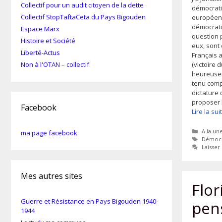
Collectif pour un audit citoyen de la dette
démocrati
Collectif StopTaftaCeta du Pays Bigouden
européens« 
démocrati
Espace Marx
question 
Histoire et Société
eux, sont 
Liberté-Actus
Français 
(victoire
Non à l'OTAN – collectif
heureusem
tenu compt
dictature 
proposer 
Facebook
Lire la su
Catégor
A la un
ma page facebook
Étiquet
Démocr
Laisse
Mes autres sites
Flor
Guerre et Résistance en Pays Bigouden 1940-
pen
1944