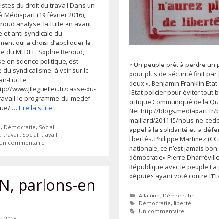
istes du droit du travail Dans un
à Médiapart (19 février 2016),
roud analyse la fuite en avant
e et anti-syndicale du
ent qui a choisi d’appliquer le
e du MEDEF. Sophie Beroud,
e en science politique, est
« Un peuple prêt à perdre un 
e du syndicalisme. à voir sur le
pour plus de sécurité finit par
ean-Luc Le
deux ». Benjamin Franklin Etat 
tp://www.jlleguellec.fr/casse-du-
l’Etat policier pour éviter tout b
ravail-le-programme-du-medef-
critique Communiqué de la Qu
que/ …
Lire la suite…
Net http://blogs.mediapart.fr/
maillard/201115/nous-ne-ced
ies
e
,
Démocratie
,
Social
appel à la solidarité et la déf
tes
 travail
,
Social
,
travail
libertés. Philippe Martinez (CG
r un commentaire
nationale, ce n’est jamais bon
démocratie» Pierre Dharréville 
République avec le peuple La 
députés ayant voté contre l’Et
N, parlons-en
Catégories
A la une
,
Démocratie
Étiquettes
Démocratie
,
liberté
Un commentaire
e 2015