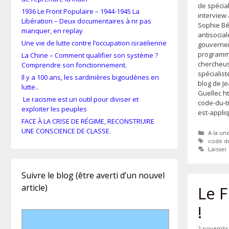
de spécial
1936 Le Front Populaire – 1944-1945 La
interview 
Libération – Deux documentaires à nr pas
Sophie Bé
manquer, en replay
antisocial
Une vie de lutte contre l’occupation israëlienne
gouvernem
programm
La Chine – Comment qualifier son système ?
chercheus
Comprendre son fonctionnement.
spécialist
Il y a 100 ans, les sardinières bigoudènes en
blog de J
lutte..
Guellec ht
Le racisme est un outil pour diviser et
code-du-t
exploiter les peuples
est-appli
FACE À LA CRISE DE RÉGIME, RECONSTRUIRE
UNE CONSCIENCE DE CLASSE.
Catégor
A la un
Étiquet
code du
Laisse
Suivre le blog (être averti d’un nouvel
article)
Le F
!
2 novembr