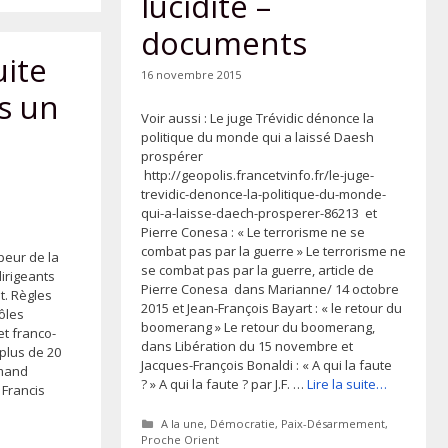
lucidité –
documents
uite
16 novembre 2015
s un
Voir aussi : Le juge Trévidic dénonce la
politique du monde qui a laissé Daesh
prospérer
http://geopolis.francetvinfo.fr/le-juge-
trevidic-denonce-la-politique-du-monde-
qui-a-laisse-daech-prosperer-86213 et
Pierre Conesa : « Le terrorisme ne se
combat pas par la guerre » Le terrorisme ne
 peur de la
se combat pas par la guerre, article de
irigeants
Pierre Conesa dans Marianne/ 14 octobre
t. Règles
2015 et Jean-François Bayart : « le retour du
ôles
boomerang » Le retour du boomerang,
et franco-
dans Libération du 15 novembre et
plus de 20
Jacques-François Bonaldi : « A qui la faute
emand
? » A qui la faute ? par J.F. …
Lire la suite…
 Francis
Catégories
A la une
,
Démocratie
,
Paix-Désarmement
,
Proche Orient