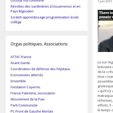
Loctudy ma commune
7 juin 2015
Révoltes des sardinières à Douarnenez et en
Pays Bigouden
Scratch apprentissage programmation école
collège
Orgas politiques, Associations
ATTAC France
Lu sur reg
Avant Garde
bréviaire
Coordination de défense des hôpitaux
de la « ré
Economistes atterrés
tous » (sa
Ensemble
assemblage
grotesque 
Fondation Copernic
« qu’il n’y
France Palestine, association
matraquag
Mouvement de la Paix
réformes, 
efforts, 5 
Parti Communiste
le temps 
PC-Front de Gauche Morlaix