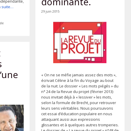
dominante.
indépendante,
la suite…
29 juin 2015
de
t
s
d’une
« On ne se méfie jamais assez des mots »,
écrivait Céline à la fin du Voyage au bout
de la nuit. Le dossier « Les mots piégés » du
n° 24 de la Revue du projet (février 2013)
nous invitait déjà à « lessiver » les mots,
selon la formule de Brecht, pour retrouver
leurs sens véritables. Nous poursuivons
cet essai d’éducation populaire en nous
attaquant aussi aux expressions
glissantes et à quelques autres tromperies.
Le dossier de « La revue du projet » n°48 de