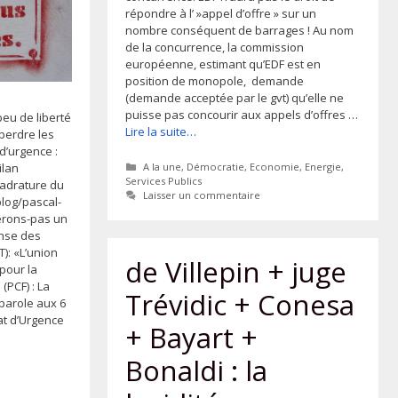
répondre à l’ »appel d’offre » sur un
nombre conséquent de barrages ! Au nom
de la concurrence, la commission
européenne, estimant qu’EDF est en
position de monopole, demande
(demande acceptée par le gvt) qu’elle ne
puisse pas concourir aux appels d’offres …
peu de liberté
Lire la suite…
 perdre les
d’urgence :
Catégories
A la une
,
Démocratie
,
Economie
,
Energie
,
ilan
Services Publics
adrature du
Laisser un commentaire
blog/pascal-
erons-pas un
ense des
T): «L’union
de Villepin + juge
 pour la
(PCF) : La
Trévidic + Conesa
parole aux 6
at d’Urgence
+ Bayart +
Bonaldi : la