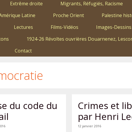
Extrême droite
Migrants, Réfugiés, Racisme
Amérique Latine
Proche Orient
Palestine hist
Lectures
Films-Vidéos
Images-Dessins
tons
1924-26 Révoltes ouvrières Douarnenez, Lescon
Contact
mocratie
se du code du
Crimes et li
ail
par Henri Le
2016
12 janvier 2016