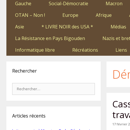
Gauche
Social-Démocratie
Macron
OTAN – Non !
Europe
Afrique
Asie
* LIVRE NOIR des USA *
Médias
La Résistance en Pays Bigouden
Nazis et bre
Informatique libre
Récréations
Liens
Dé
Rechercher
Rechercher :
Cas
trav
Articles récents
17 février 