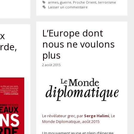
Étiquettes
armes
,
guerre
,
Proche Orient
,
terrorisme
Laisser un commentaire
L’Europe dont
x
nous ne voulons
rde,
plus
2 août 2015
Le révélateur grec,
par
Serge Halimi
, Le
Monde Diplomatique, août 2015
Un mouvement jeune et plein d’énergie