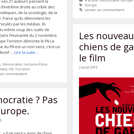
A la une
,
Démocratie
,
Europe
 ses 21 auteurs passent la
Étiquettes
Europe
d’extrême droite au crible des
Laisser un commentaire
olitiques, de la sociologie, de la
e. Parce qu’ils démontent les
hiculés par les médias. Ils
u même coup des outils de
Les nouveau
Dans l’Humanité du 2 novembre
ippe Torreton démonte le FN Le
chiens de ga
 du FN est un non-sens, c’est un
llectif …
Lire la suite…
le film
ies
e
,
Démocratie
,
Lectures-Films
2 août 2015
tes
atie
,
FN
,
Torreton
r un commentaire
ocratie ? Pas
Europe.
15
 : « Il ne peut y avoir de choix