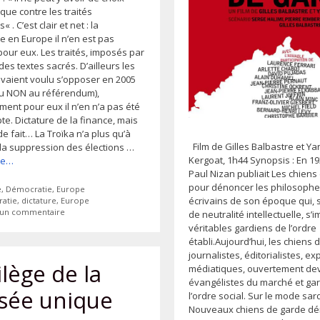
que contre les traités
. C’est clair et net : la
e en Europe il n’en est pas
pour eux. Les traités, imposés par
des textes sacrés. D’ailleurs les
avaient voulu s’opposer en 2005
 du NON au référendum),
ent pour eux il n’en n’a pas été
e. Dictature de la finance, mais
de fait… La Troïka n’a plus qu’à
Film de Gilles Balbastre et Ya
la suppression des élections …
Kergoat, 1h44 Synopsis : En 193
ite…
Paul Nizan publiait Les chiens
pour dénoncer les philosophes
ies
e
,
Démocratie
,
Europe
écrivains de son époque qui, 
tes
atie
,
dictature
,
Europe
r un commentaire
de neutralité intellectuelle, s
véritables gardiens de l’ordre
établi.Aujourd’hui, les chiens 
journalistes, éditorialistes, ex
ilège de la
médiatiques, ouvertement de
évangélistes du marché et ga
sée unique
l’ordre social. Sur le mode sa
Nouveaux chiens de garde dé