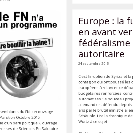
Europe : la f
en avant ver
fédéralisme
autoritaire
24 septembre 2015
C’est l’irruption de Syriza et la
contagion qui ont poussé les d
européens à relancer ce déba
budgétaires renforcées, contr
automatisés : le nouveau proj
allemand est défendu depuis 
ans par le brutal ministre all
semblants du FN : un ouvrage
Schäuble. Lire la chronique de
 Parution Octobre 2015
Wurtz à ce sujet
ie d’un parti politique », ouvrage
 Presses de Sciences-Po Salutaire
Catégories