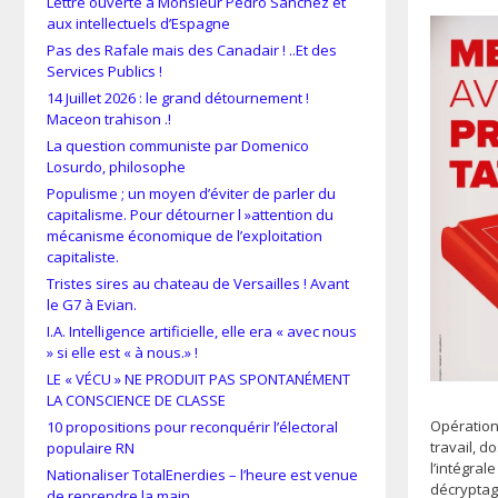
Lettre ouverte à Monsieur Pedro Sánchez et
aux intellectuels d’Espagne
Pas des Rafale mais des Canadair ! ..Et des
Services Publics !
14 Juillet 2026 : le grand détournement !
Maceon trahison .!
La question communiste par Domenico
Losurdo, philosophe
Populisme ; un moyen d’éviter de parler du
capitalisme. Pour détourner l »attention du
mécanisme économique de l’exploitation
capitaliste.
Tristes sires au chateau de Versailles ! Avant
le G7 à Evian.
I.A. Intelligence artificielle, elle era « avec nous
» si elle est « à nous.» !
LE « VÉCU » NE PRODUIT PAS SPONTANÉMENT
LA CONSCIENCE DE CLASSE
Opération
10 propositions pour reconquérir l’électoral
travail, d
populaire RN
l’intégral
Nationaliser TotalEnerdies – l’heure est venue
décryptag
de reprendre la main