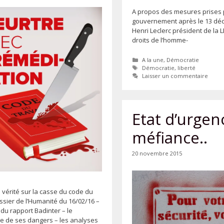
A propos des mesures prises 
gouvernement après le 13 dé
Henri Leclerc président de la 
droits de l’homme-
Catégories
A la une
,
Démocratie
Étiquettes
Démocratie
,
liberté
Laisser un commentaire
Etat d’urgenc
méfiance..
20 novembre 2015
 vérité sur la casse du code du
ossier de l’Humanité du 16/02/16 –
e du rapport Badinter – le
e de ses dangers – les analyses