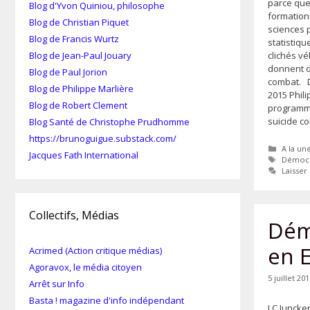
parce que
Blog d'Yvon Quiniou, philosophe
formation 
Blog de Christian Piquet
sciences p
Blog de Francis Wurtz
statistiqu
clichés vé
Blog de Jean-Paul Jouary
donnent d
Blog de Paul Jorion
combat. 
Blog de Philippe Marlière
2015 Phil
Blog de Robert Clement
programme
suicide co
Blog Santé de Christophe Prudhomme
https://brunoguigue.substack.com/
Catégor
A la un
Jacques Fath International
Étiquet
Démocr
Laisse
Collectifs, Médias
Dém
en 
Acrimed (Action critique médias)
Agoravox, le média citoyen
5 juillet 20
Arrêt sur Info
Basta ! magazine d'info indépendant
J.C Juncker