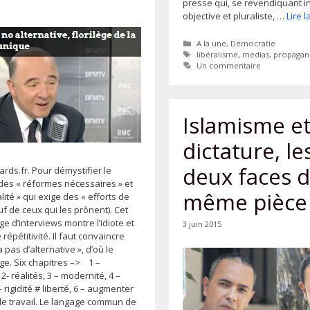
presse qui, se revendiquant 
objective et pluraliste, …
Lire 
Catégories
A la une
,
Démocratie
Étiquettes
libéralisme
,
medias
,
propagan
Un commentaire
Islamisme e
dictature, le
deux faces 
ards.fr. Pour démystifier le
 des « réformes nécessaires » et
même pièce
alité » qui exige des « efforts de
uf de ceux qui les prônent). Cet
 d’interviews montre l’idiote et
3 juin 2015
répétitivité. Il faut convaincre
 a pas d’alternative », d’où le
e. Six chapitres –> 1 –
2- réalités, 3 – modernité, 4 –
– rigidité # liberté, 6 – augmenter
de travail. Le langage commun de