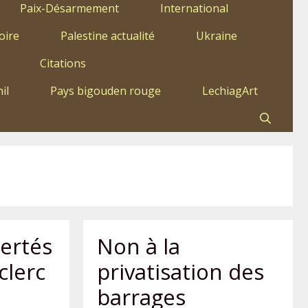
Paix-Désarmement
International
oire
Palestine actualité
Ukraine
Citations
il
Pays bigouden rouge
LechiagArt
bertés
Non à la
clerc
privatisation des
barrages