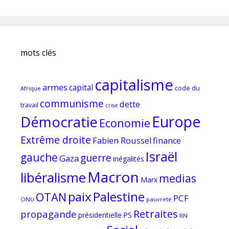
mots clés
capitalisme
armes
capital
code du
Afrique
communisme
dette
travail
crise
Europe
Démocratie
Economie
Extrême droite
Fabien Roussel
finance
Israël
gauche
guerre
Gaza
inégalités
Macron
libéralisme
medias
Marx
paix
Palestine
OTAN
PCF
ONU
pauvreté
Retraites
propagande
PS
présidentielle
RN