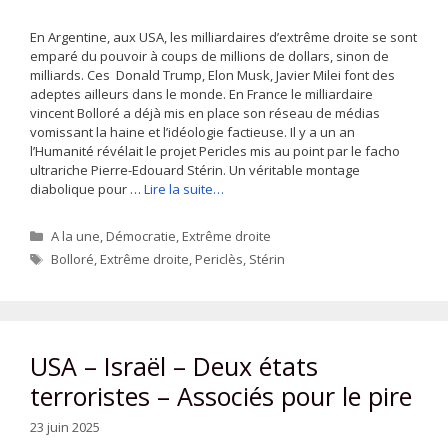
En Argentine, aux USA, les milliardaires d’extrême droite se sont
emparé du pouvoir à coups de millions de dollars, sinon de
milliards. Ces Donald Trump, Elon Musk, Javier Milei font des
adeptes ailleurs dans le monde. En France le milliardaire
vincent Bolloré a déjà mis en place son réseau de médias
vomissant la haine et l’idéologie factieuse. Il y a un an
l’Humanité révélait le projet Pericles mis au point par le facho
ultrariche Pierre-Edouard Stérin. Un véritable montage
diabolique pour …
Lire la suite…
Catégories
A la une
,
Démocratie
,
Extrême droite
Étiquettes
Bolloré
,
Extrême droite
,
Periclès
,
Stérin
USA – Israël – Deux états
terroristes – Associés pour le pire
23 juin 2025