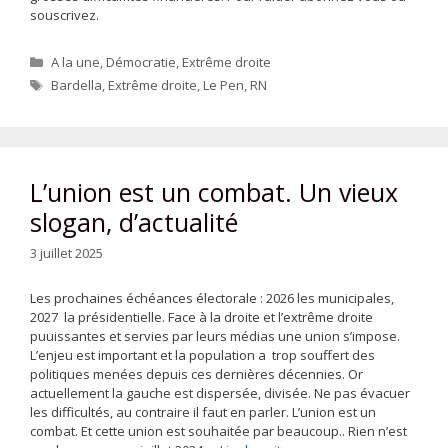
souscrivez.
Catégories
A la une
,
Démocratie
,
Extrême droite
Étiquettes
Bardella
,
Extrême droite
,
Le Pen
,
RN
L’union est un combat. Un vieux
slogan, d’actualité
3 juillet 2025
Les prochaines échéances électorale : 2026 les municipales,
2027 la présidentielle. Face à la droite et l’extrême droite
puuissantes et servies par leurs médias une union s’impose.
L’enjeu est important et la population a trop souffert des
politiques menées depuis ces dernières décennies. Or
actuellement la gauche est dispersée, divisée. Ne pas évacuer
les difficultés, au contraire il faut en parler. L’union est un
combat. Et cette union est souhaitée par beaucoup.. Rien n’est