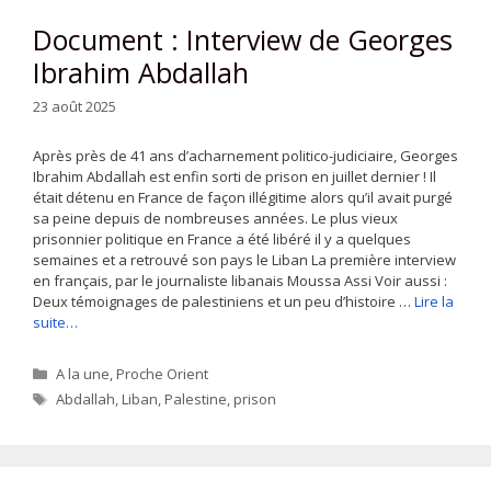
Document : Interview de Georges
Ibrahim Abdallah
23 août 2025
Après près de 41 ans d’acharnement politico-judiciaire, Georges
Ibrahim Abdallah est enfin sorti de prison en juillet dernier ! Il
était détenu en France de façon illégitime alors qu’il avait purgé
sa peine depuis de nombreuses années. Le plus vieux
prisonnier politique en France a été libéré il y a quelques
semaines et a retrouvé son pays le Liban La première interview
en français, par le journaliste libanais Moussa Assi Voir aussi :
Deux témoignages de palestiniens et un peu d’histoire …
Lire la
suite…
Catégories
A la une
,
Proche Orient
Étiquettes
Abdallah
,
Liban
,
Palestine
,
prison