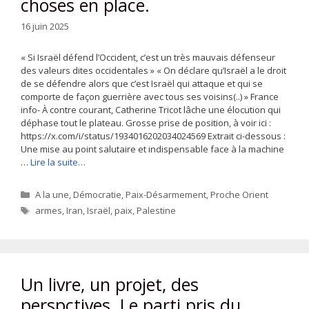
choses en place.
16 juin 2025
« Si Israël défend l’Occident, c’est un très mauvais défenseur
des valeurs dites occidentales » « On déclare qu’Israël a le droit
de se défendre alors que c’est Israël qui attaque et qui se
comporte de façon guerrière avec tous ses voisins(..) » France
info- À contre courant, Catherine Tricot lâche une élocution qui
déphase tout le plateau. Grosse prise de position, à voir ici :
https://x.com/i/status/1934016202034024569 Extrait ci-dessous :
Une mise au point salutaire et indispensable face à la machine
…
Lire la suite…
Catégories
A la une
,
Démocratie
,
Paix-Désarmement
,
Proche Orient
Étiquettes
armes
,
Iran
,
Israël
,
paix
,
Palestine
Un livre, un projet, des
perspctives. Le parti pris du