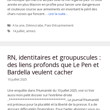
année en plus Macron en profite pour lancer une dangereuse
et couteuse course aux armements en inventant le péril des
chars russes qui foncent …
Lire la suite…
Catégories
A la une
,
Démocratie
,
Paix-Désarmement
Étiquettes
14 juillet
,
armes
RN, identitaires et groupuscules :
des liens profonds que Le Pen et
Bardella veulent cacher
10 juillet 2025
Une enquête dans l’Humanité du 10 juillet 2025, voir ici Voir
aussi mon petit dossier sur l’extrême-droite
..*********************************.. Le journal l’Humanité
est précieux pour la pluralité et la liberté de la presse. Il a de
grosses difficumtés financières. Pour l’aider abonnez vous ou