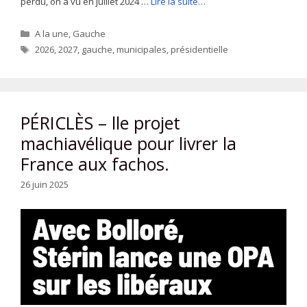
perdu, on a vu en juillet 2024 …
Lire la suite…
Catégories
A la une
,
Gauche
Étiquettes
2026
,
2027
,
gauche
,
municipales
,
présidentielle
PÉRICLÈS – lle projet
machiavélique pour livrer la
France aux fachos.
26 juin 2025