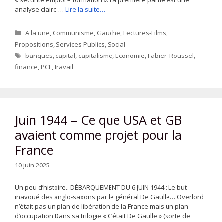
« sécurité emploi – formation ». La première partie est une
analyse claire …
Lire la suite…
Catégories
A la une
,
Communisme
,
Gauche
,
Lectures-Films
,
Propositions
,
Services Publics
,
Social
Étiquettes
banques
,
capital
,
capitalisme
,
Economie
,
Fabien Roussel
,
finance
,
PCF
,
travail
Juin 1944 – Ce que USA et GB
avaient comme projet pour la
France
10 juin 2025
Un peu d’histoire.. DÉBARQUEMENT DU 6 JUIN 1944 : Le but
inavoué des anglo-saxons par le général De Gaulle… Overlord
n’était pas un plan de libération de la France mais un plan
d’occupation Dans sa trilogie « C’était De Gaulle » (sorte de