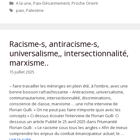
Catégories
A la une
,
Paix-Désarmement
,
Proche Orient
Étiquettes
paix
,
Palestine
Racisme-s, antiracisme-s,
universalisme,, intersectionnalité,
marxisme..
15 juillet 2025
– faire travailler les méninges en plein été, à l’ombre, avec une
bonne boisson rafraichissante – Antiracisme, universalisme,
communautarisme, intersectionnalité, discriminations,
conscience de classe, marxisme … une riche interview de
Florian Gulli. « On ne peut pas faire n’importe quoi avec les
concepts » Ci dessus écouter l’interview de Florian Gulli Ci
dessous un article Publié le 25 avril 2025 dans l’Humanité
Florian Gulli : « Le racisme sous tous les angles » Afin de mieux
comprendre les enjeux du combat émancipateur actuel, le …
Lire la suite…