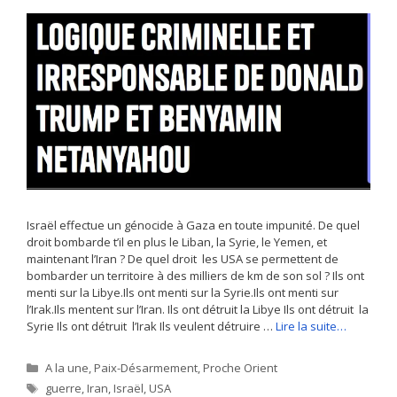
Israël effectue un génocide à Gaza en toute impunité. De quel
droit bombarde t’il en plus le Liban, la Syrie, le Yemen, et
maintenant l’Iran ? De quel droit les USA se permettent de
bombarder un territoire à des milliers de km de son sol ? Ils ont
menti sur la Libye.Ils ont menti sur la Syrie.Ils ont menti sur
l’Irak.Ils mentent sur l’Iran. Ils ont détruit la Libye Ils ont détruit la
Syrie Ils ont détruit l’Irak Ils veulent détruire …
Lire la suite…
Catégories
A la une
,
Paix-Désarmement
,
Proche Orient
Étiquettes
guerre
,
Iran
,
Israël
,
USA