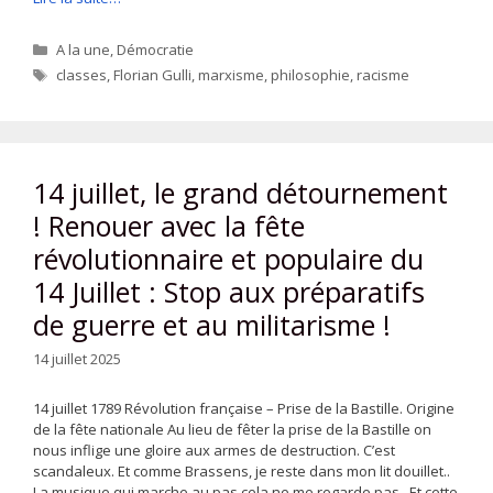
Catégories
A la une
,
Démocratie
Étiquettes
classes
,
Florian Gulli
,
marxisme
,
philosophie
,
racisme
14 juillet, le grand détournement
! Renouer avec la fête
révolutionnaire et populaire du
14 Juillet : Stop aux préparatifs
de guerre et au militarisme !
14 juillet 2025
14 juillet 1789 Révolution française – Prise de la Bastille. Origine
de la fête nationale Au lieu de fêter la prise de la Bastille on
nous inflige une gloire aux armes de destruction. C’est
scandaleux. Et comme Brassens, je reste dans mon lit douillet..
La musique qui marche au pas cela ne me regarde pas.. Et cette