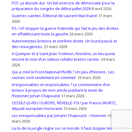
PCF, ça discute dur. Un bel exercice de démocratie pour la
préparation du congrès de début juillet 2026
8 avril 2026
Guerres saintes. Éditorial de Laurent Marchand.
31 mars
2026
PS / LFI Stopper la guerre fratricide qui fait le jeu des droites
en affaiblissant toute la gauche
26 mars 2026
Autonomistes bretons et extrême droite. Un lourd passé et
des resurgences.
25 mars 2026
A Quimper et à Saint Jean Trolimon, Finistère, un lieu porte
encore le nom d’un odieux collabo breton raciste.
24 mars
2026
Qui a créé le Front National FN-RN ? Un peu d’histoire.. Les
racines sont seulement en sommeil.
19 mars 2026
Irresponsables et responsables ? Le commentaire d’un
lecteur à propos de mon article publiant le texte de
l’historien Johan Chapoutot
17 mars 2026
CESSEZ-LE-FEU ! EUROPE, RÉVEILLE-TOI ! par Francis WURTZ ,
député européen honoraire
13 mars 2026
Les irresponsables par Johann Chapoutot – historien
10
mars 2026
La loi de la jungle règne sur ce monde. Il faut stopper les