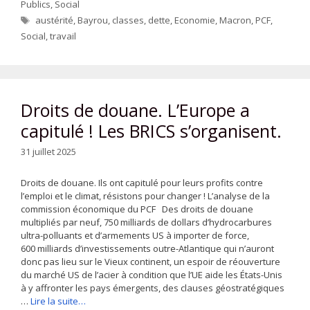
Publics
,
Social
Étiquettes
austérité
,
Bayrou
,
classes
,
dette
,
Economie
,
Macron
,
PCF
,
Social
,
travail
Droits de douane. L’Europe a
capitulé ! Les BRICS s’organisent.
31 juillet 2025
Droits de douane. Ils ont capitulé pour leurs profits contre
l’emploi et le climat, résistons pour changer ! L’analyse de la
commission économique du PCF Des droits de douane
multipliés par neuf, 750 milliards de dollars d’hydrocarbures
ultra-polluants et d’armements US à importer de force,
600 milliards d’investissements outre-Atlantique qui n’auront
donc pas lieu sur le Vieux continent, un espoir de réouverture
du marché US de l’acier à condition que l’UE aide les États-Unis
à y affronter les pays émergents, des clauses géostratégiques
…
Lire la suite…