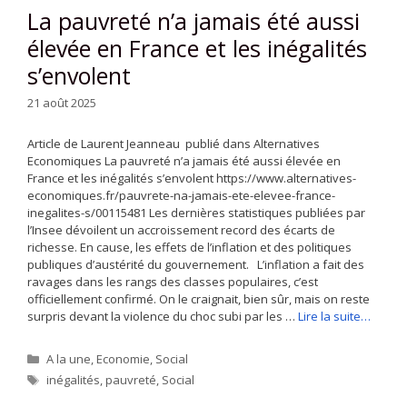
La pauvreté n’a jamais été aussi
élevée en France et les inégalités
s’envolent
21 août 2025
Article de Laurent Jeanneau publié dans Alternatives
Economiques La pauvreté n’a jamais été aussi élevée en
France et les inégalités s’envolent https://www.alternatives-
economiques.fr/pauvrete-na-jamais-ete-elevee-france-
inegalites-s/00115481 Les dernières statistiques publiées par
l’Insee dévoilent un accroissement record des écarts de
richesse. En cause, les effets de l’inflation et des politiques
publiques d’austérité du gouvernement. L’inflation a fait des
ravages dans les rangs des classes populaires, c’est
officiellement confirmé. On le craignait, bien sûr, mais on reste
surpris devant la violence du choc subi par les …
Lire la suite…
Catégories
A la une
,
Economie
,
Social
Étiquettes
inégalités
,
pauvreté
,
Social