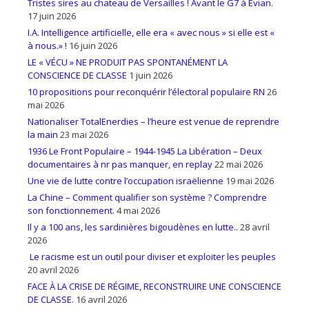
Tristes sires au chateau de Versailles ! Avant le G7 à Evian.
17 juin 2026
I.A. Intelligence artificielle, elle era « avec nous » si elle est «
à nous.» !
16 juin 2026
LE « VÉCU » NE PRODUIT PAS SPONTANÉMENT LA
CONSCIENCE DE CLASSE
1 juin 2026
10 propositions pour reconquérir l’électoral populaire RN
26
mai 2026
Nationaliser TotalEnerdies – l’heure est venue de reprendre
la main
23 mai 2026
1936 Le Front Populaire – 1944-1945 La Libération – Deux
documentaires à nr pas manquer, en replay
22 mai 2026
Une vie de lutte contre l’occupation israëlienne
19 mai 2026
La Chine – Comment qualifier son système ? Comprendre
son fonctionnement.
4 mai 2026
Il y a 100 ans, les sardinières bigoudènes en lutte..
28 avril
2026
Le racisme est un outil pour diviser et exploiter les peuples
20 avril 2026
FACE À LA CRISE DE RÉGIME, RECONSTRUIRE UNE CONSCIENCE
DE CLASSE.
16 avril 2026