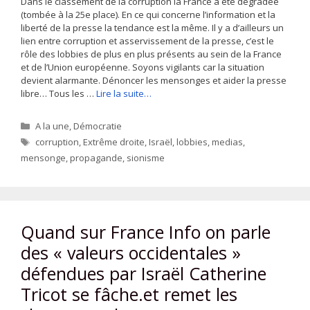
Dans le classement de la corruption la France a été dégradée
(tombée à la 25e place). En ce qui concerne l’information et la
liberté de la presse la tendance est la même. Il y a d’ailleurs un
lien entre corruption et asservissement de la presse, c’est le
rôle des lobbies de plus en plus présents au sein de la France
et de l’Union européenne. Soyons vigilants car la situation
devient alarmante. Dénoncer les mensonges et aider la presse
libre… Tous les …
Lire la suite…
Catégories
A la une
,
Démocratie
Étiquettes
corruption
,
Extrême droite
,
Israël
,
lobbies
,
medias
,
mensonge
,
propagande
,
sionisme
Quand sur France Info on parle
des « valeurs occidentales »
défendues par Israël Catherine
Tricot se fâche.et remet les