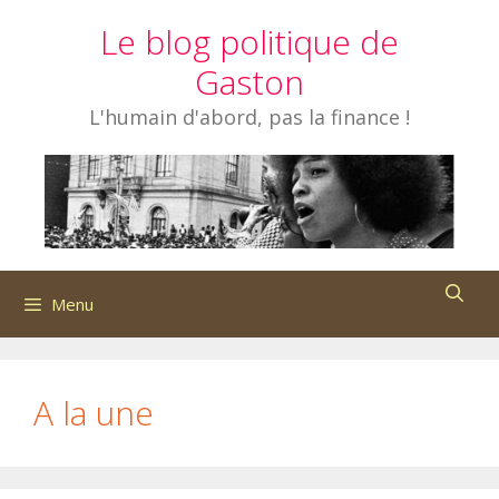
Aller
Le blog politique de
au
contenu
Gaston
L'humain d'abord, pas la finance !
Menu
A la une