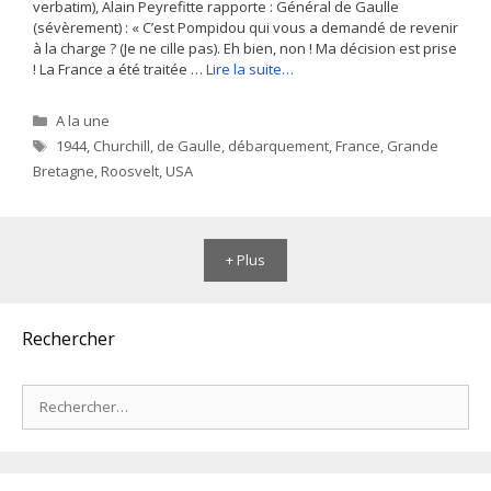
verbatim), Alain Peyrefitte rapporte : Général de Gaulle
(sévèrement) : « C’est Pompidou qui vous a demandé de revenir
à la charge ? (Je ne cille pas). Eh bien, non ! Ma décision est prise
! La France a été traitée …
Lire la suite…
Catégories
A la une
Étiquettes
1944
,
Churchill
,
de Gaulle
,
débarquement
,
France
,
Grande
Bretagne
,
Roosvelt
,
USA
+ Plus
Rechercher
Rechercher :