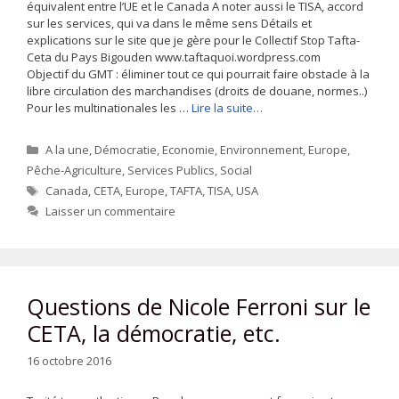
équivalent entre l’UE et le Canada A noter aussi le TISA, accord
sur les services, qui va dans le même sens Détails et
explications sur le site que je gère pour le Collectif Stop Tafta-
Ceta du Pays Bigouden www.taftaquoi.wordpress.com
Objectif du GMT : éliminer tout ce qui pourrait faire obstacle à la
libre circulation des marchandises (droits de douane, normes..)
Pour les multinationales les …
Lire la suite…
Catégories
A la une
,
Démocratie
,
Economie
,
Environnement
,
Europe
,
Pêche-Agriculture
,
Services Publics
,
Social
Étiquettes
Canada
,
CETA
,
Europe
,
TAFTA
,
TISA
,
USA
Laisser un commentaire
Questions de Nicole Ferroni sur le
CETA, la démocratie, etc.
16 octobre 2016