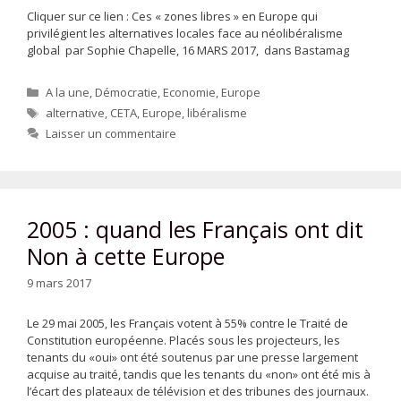
Cliquer sur ce lien : Ces « zones libres » en Europe qui
privilégient les alternatives locales face au néolibéralisme
global par Sophie Chapelle, 16 MARS 2017, dans Bastamag
Catégories
A la une
,
Démocratie
,
Economie
,
Europe
Étiquettes
alternative
,
CETA
,
Europe
,
libéralisme
Laisser un commentaire
2005 : quand les Français ont dit
Non à cette Europe
9 mars 2017
Le 29 mai 2005, les Français votent à 55% contre le Traité de
Constitution européenne. Placés sous les projecteurs, les
tenants du «oui» ont été soutenus par une presse largement
acquise au traité, tandis que les tenants du «non» ont été mis à
l’écart des plateaux de télévision et des tribunes des journaux.