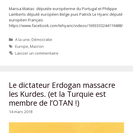
Marisa Matias députée européenne du Portugal et Philippe
Lamberts député européen Belge puis Patrick Le Hyaric député
européen Français
https://www.facebook.com/lehyaric/videos/1693333244119488/
Catégories
A la une
,
Démocratie
Étiquettes
Europe
,
Macron
Laisser un commentaire
Le dictateur Erdogan massacre
les Kurdes. (et la Turquie est
membre de l’OTAN !)
14 mars 2018