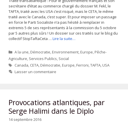
Traité transatlantique : Pour le gouvernement français et son
secrétaire d’état au commerce chargé du dossier M. Fekl, le
TAFTA, traité avec les USA c’est risqué, mais le CETA, le même
traité avec le Canada, c’est super. Et pour imposer un passage
en force le Parti Socialiste n’a pas hésité à remplacer in
extremis 5 de ses représentants à la commission du 5 octobre
par 5 autres plus sûrs ! Un dossier sur ces traités sur le blog du
collectif StopTaftaCeta …
Lire la suite…
Catégories
A la une
,
Démocratie
,
Environnement
,
Europe
,
Pêche-
Agriculture
,
Services Publics
,
Social
Étiquettes
Canada
,
CETA
,
Démocratie
,
Europe
,
Ferroni
,
TAFTA
,
USA
Laisser un commentaire
Provocations atlantiques, par
Serge Halimi dans le Diplo
14 septembre 2016