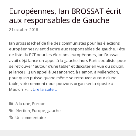
Européennes, Ian BROSSAT écrit
aux responsables de Gauche
21 octobre 2018
Ian Brossat (chef de file des communistes pour les élections
européennes) vient d’écrire aux responsables de gauche. Tête
de liste du PCF pour les élections européennes, Ian Brossat,
avait déjà lancé un appel à la gauche, hors Parti socialiste, pour
se retrouver “autour d’une table” et discuter en vue du scrutin.
Je lance […] un appel à Besancenot, à Hamon, à Mélenchon,
pour qu’on puisse quand même se retrouver autour d’une
table, voir comment nous pouvons organiser la riposte à
Macron », …
Lire la suite…
Catégories
A la une
,
Europe
Étiquettes
élection
,
Europe
,
gauche
Un commentaire