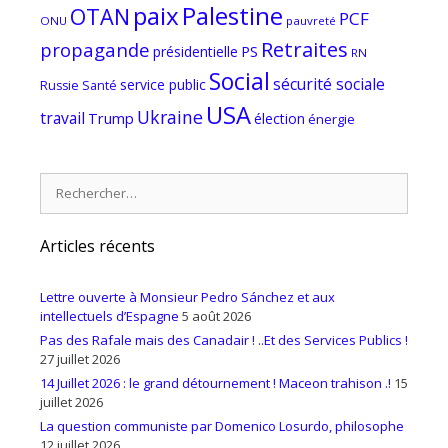
paix
Palestine
OTAN
PCF
ONU
pauvreté
Retraites
propagande
PS
présidentielle
RN
Social
sécurité sociale
service public
Russie
Santé
USA
Ukraine
travail
Trump
élection
énergie
Rechercher :
Articles récents
Lettre ouverte à Monsieur Pedro Sánchez et aux
intellectuels d’Espagne
5 août 2026
Pas des Rafale mais des Canadair ! ..Et des Services Publics !
27 juillet 2026
14 Juillet 2026 : le grand détournement ! Maceon trahison .!
15
juillet 2026
La question communiste par Domenico Losurdo, philosophe
12 juillet 2026