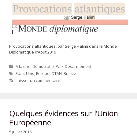
Provocations atlantiques, par Serge Halimi dans le Monde
Diplomatique d’Août 2016
Catégories
A la une
,
Démocratie
,
Paix-Désarmement
Étiquettes
Etats-Unis
,
Europe
,
OTAN
,
Russie
Laisser un commentaire
Quelques évidences sur l’Union
Européenne
5 juillet 2016