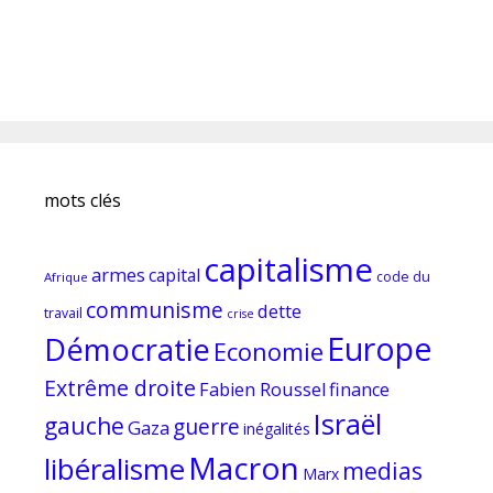
mots clés
capitalisme
armes
capital
code du
Afrique
communisme
dette
travail
crise
Europe
Démocratie
Economie
Extrême droite
Fabien Roussel
finance
Israël
gauche
guerre
Gaza
inégalités
Macron
libéralisme
medias
Marx