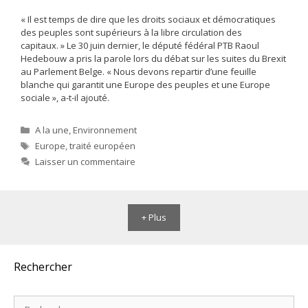
« Il est temps de dire que les droits sociaux et démocratiques
des peuples sont supérieurs à la libre circulation des
capitaux. » Le 30 juin dernier, le député fédéral PTB Raoul
Hedebouw a pris la parole lors du débat sur les suites du Brexit
au Parlement Belge. « Nous devons repartir d’une feuille
blanche qui garantit une Europe des peuples et une Europe
sociale », a-t-il ajouté.
Catégories
A la une
,
Environnement
Étiquettes
Europe
,
traité européen
Laisser un commentaire
+ Plus
Rechercher
Rechercher :