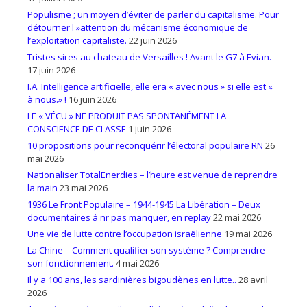
Populisme ; un moyen d’éviter de parler du capitalisme. Pour
détourner l »attention du mécanisme économique de
l’exploitation capitaliste.
22 juin 2026
Tristes sires au chateau de Versailles ! Avant le G7 à Evian.
17 juin 2026
I.A. Intelligence artificielle, elle era « avec nous » si elle est «
à nous.» !
16 juin 2026
LE « VÉCU » NE PRODUIT PAS SPONTANÉMENT LA
CONSCIENCE DE CLASSE
1 juin 2026
10 propositions pour reconquérir l’électoral populaire RN
26
mai 2026
Nationaliser TotalEnerdies – l’heure est venue de reprendre
la main
23 mai 2026
1936 Le Front Populaire – 1944-1945 La Libération – Deux
documentaires à nr pas manquer, en replay
22 mai 2026
Une vie de lutte contre l’occupation israëlienne
19 mai 2026
La Chine – Comment qualifier son système ? Comprendre
son fonctionnement.
4 mai 2026
Il y a 100 ans, les sardinières bigoudènes en lutte..
28 avril
2026