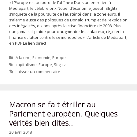
« L’Europe est au bord de l’abîme » Dans un entretien à
Mediapart, le célèbre prix Nobel d’économie Joseph Stiglitz
s’inquiète de la poursuite de l’austérité dans la zone euro. Il
s’alarme aussi des politiques de Donald Trump et de l’explosion
des inégalités, dix ans après la crise financière de 2008. Plus
que jamais, il plaide pour « augmenter les salaires», réguler la
finance et lutter contre les« monopoles ». L’article de Mediapart,
en PDF Le lien direct
Catégories
A la une
,
Economie
,
Europe
Étiquettes
capitalisme
,
Europe
,
Stiglitz
Laisser un commentaire
Macron se fait étriller au
Parlement européen. Quelques
vérités bien dites..
20 avril 2018