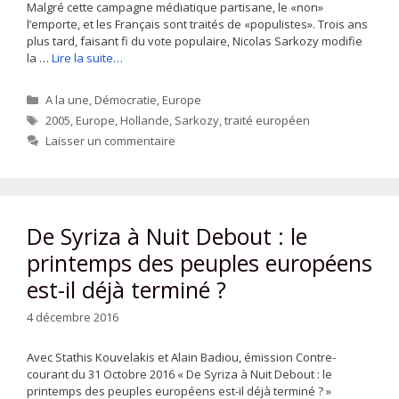
Malgré cette campagne médiatique partisane, le «non»
l’emporte, et les Français sont traités de «populistes». Trois ans
plus tard, faisant fi du vote populaire, Nicolas Sarkozy modifie
la …
Lire la suite…
Catégories
A la une
,
Démocratie
,
Europe
Étiquettes
2005
,
Europe
,
Hollande
,
Sarkozy
,
traité européen
Laisser un commentaire
De Syriza à Nuit Debout : le
printemps des peuples européens
est-il déjà terminé ?
4 décembre 2016
Avec Stathis Kouvelakis et Alain Badiou, émission Contre-
courant du 31 Octobre 2016 « De Syriza à Nuit Debout : le
printemps des peuples européens est-il déjà terminé ? »