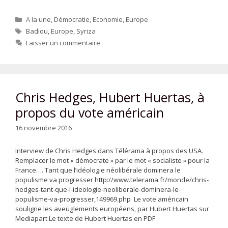
Catégories
A la une
,
Démocratie
,
Economie
,
Europe
Étiquettes
Badiou
,
Europe
,
Syriza
Laisser un commentaire
Chris Hedges, Hubert Huertas, à
propos du vote américain
16 novembre 2016
Interview de Chris Hedges dans Télérama à propos des USA.
Remplacer le mot « démocrate » par le mot « socialiste » pour la
France…. Tant que l’idéologie néolibérale dominera le
populisme va progresser http://www.telerama.fr/monde/chris-
hedges-tant-que-l-ideologie-neoliberale-dominera-le-
populisme-va-progresser,149969.php Le vote américain
souligne les aveuglements européens, par Hubert Huertas sur
Mediapart Le texte de Hubert Huertas en PDF