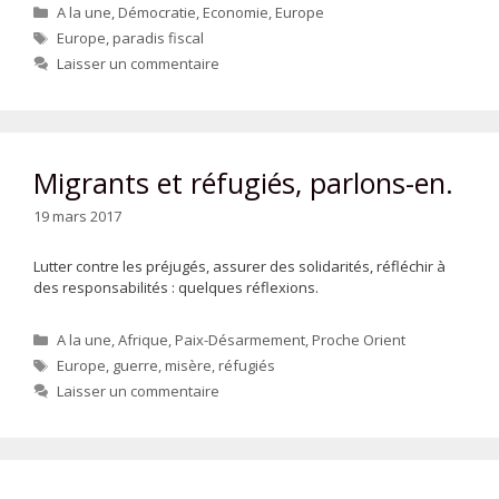
Catégories
A la une
,
Démocratie
,
Economie
,
Europe
Étiquettes
Europe
,
paradis fiscal
Laisser un commentaire
Migrants et réfugiés, parlons-en.
19 mars 2017
Lutter contre les préjugés, assurer des solidarités, réfléchir à
des responsabilités : quelques réflexions.
Catégories
A la une
,
Afrique
,
Paix-Désarmement
,
Proche Orient
Étiquettes
Europe
,
guerre
,
misère
,
réfugiés
Laisser un commentaire