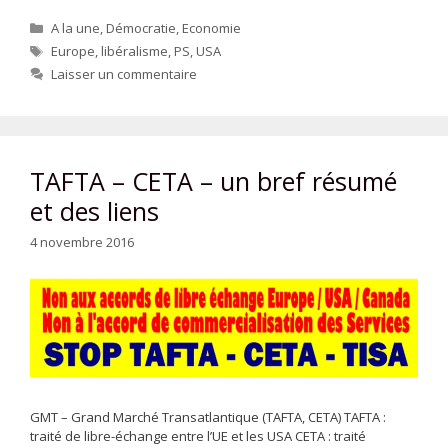
Catégories
A la une
,
Démocratie
,
Economie
Étiquettes
Europe
,
libéralisme
,
PS
,
USA
Laisser un commentaire
TAFTA – CETA – un bref résumé
et des liens
4 novembre 2016
GMT – Grand Marché Transatlantique (TAFTA, CETA) TAFTA :
traité de libre-échange entre l’UE et les USA CETA : traité