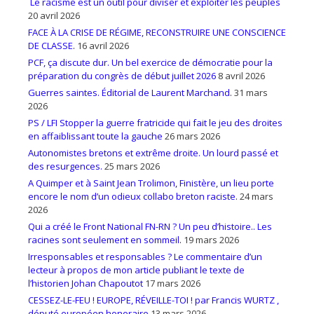
Le racisme est un outil pour diviser et exploiter les peuples
20 avril 2026
FACE À LA CRISE DE RÉGIME, RECONSTRUIRE UNE CONSCIENCE
DE CLASSE.
16 avril 2026
PCF, ça discute dur. Un bel exercice de démocratie pour la
préparation du congrès de début juillet 2026
8 avril 2026
Guerres saintes. Éditorial de Laurent Marchand.
31 mars
2026
PS / LFI Stopper la guerre fratricide qui fait le jeu des droites
en affaiblissant toute la gauche
26 mars 2026
Autonomistes bretons et extrême droite. Un lourd passé et
des resurgences.
25 mars 2026
A Quimper et à Saint Jean Trolimon, Finistère, un lieu porte
encore le nom d’un odieux collabo breton raciste.
24 mars
2026
Qui a créé le Front National FN-RN ? Un peu d’histoire.. Les
racines sont seulement en sommeil.
19 mars 2026
Irresponsables et responsables ? Le commentaire d’un
lecteur à propos de mon article publiant le texte de
l’historien Johan Chapoutot
17 mars 2026
CESSEZ-LE-FEU ! EUROPE, RÉVEILLE-TOI ! par Francis WURTZ ,
député européen honoraire
13 mars 2026