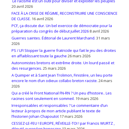
Le racisme est un outil pour diviser et exploiter les peuples
20 avril 2026
FACE À LA CRISE DE RÉGIME, RECONSTRUIRE UNE CONSCIENCE
DE CLASSE.
16 avril 2026
PCF, ça discute dur. Un bel exercice de démocratie pour la
préparation du congrès de début juillet 2026
8 avril 2026
Guerres saintes. Éditorial de Laurent Marchand.
31 mars
2026
PS / LFI Stopper la guerre fratricide qui fait le jeu des droites
en affaiblissant toute la gauche
26 mars 2026
Autonomistes bretons et extrême droite. Un lourd passé et
des resurgences.
25 mars 2026
A Quimper et à Saint Jean Trolimon, Finistère, un lieu porte
encore le nom d’un odieux collabo breton raciste.
24 mars
2026
Qui a créé le Front National FN-RN ? Un peu d’histoire.. Les
racines sont seulement en sommeil.
19 mars 2026
Irresponsables et responsables ? Le commentaire d’un
lecteur à propos de mon article publiant le texte de
l’historien Johan Chapoutot
17 mars 2026
CESSEZ-LE-FEU ! EUROPE, RÉVEILLE-TOI ! par Francis WURTZ ,
député européen honoraire
13 mars 2026