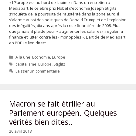
« L’Europe est au bord de l’abîme » Dans un entretien à
Mediapart, le célèbre prix Nobel d’économie Joseph Stiglitz
s’inquiète de la poursuite de l’austérité dans la zone euro. Il
s’alarme aussi des politiques de Donald Trump et de l’explosion
des inégalités, dix ans après la crise financière de 2008. Plus
que jamais, il plaide pour « augmenter les salaires», réguler la
finance et lutter contre les« monopoles ». L’article de Mediapart,
en PDF Le lien direct
Catégories
A la une
,
Economie
,
Europe
Étiquettes
capitalisme
,
Europe
,
Stiglitz
Laisser un commentaire
Macron se fait étriller au
Parlement européen. Quelques
vérités bien dites..
20 avril 2018