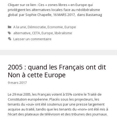
Cliquer sur ce lien : Ces « zones libres » en Europe qui
privilégient les alternatives locales face au néolibéralisme
global par Sophie Chapelle, 16 MARS 2017, dans Bastamag
Catégories
A la une
,
Démocratie
,
Economie
,
Europe
Étiquettes
alternative
,
CETA
,
Europe
,
libéralisme
Laisser un commentaire
2005 : quand les Français ont dit
Non à cette Europe
9 mars 2017
Le 29 mai 2005, les Français votent à 55% contre le Traité de
Constitution européenne. Placés sous les projecteurs, les
tenants du «oui» ont été soutenus par une presse largement
acquise au traité, tandis que les tenants du «non» ont été mis à
l’écart des plateaux de télévision et des tribunes des journaux.