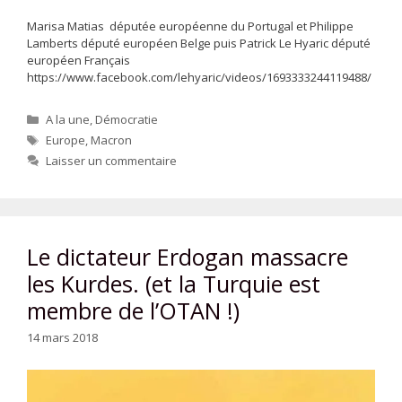
Marisa Matias députée européenne du Portugal et Philippe
Lamberts député européen Belge puis Patrick Le Hyaric député
européen Français
https://www.facebook.com/lehyaric/videos/1693333244119488/
Catégories
A la une
,
Démocratie
Étiquettes
Europe
,
Macron
Laisser un commentaire
Le dictateur Erdogan massacre
les Kurdes. (et la Turquie est
membre de l’OTAN !)
14 mars 2018