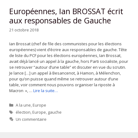
Européennes, Ian BROSSAT écrit
aux responsables de Gauche
21 octobre 2018
Ian Brossat (chef de file des communistes pour les élections
européennes) vient d’écrire aux responsables de gauche. Tête
de liste du PCF pour les élections européennes, Ian Brossat,
avait déjà lancé un appel à la gauche, hors Parti socialiste, pour
se retrouver “autour d’une table” et discuter en vue du scrutin.
Je lance […] un appel à Besancenot, à Hamon, à Mélenchon,
pour qu’on puisse quand même se retrouver autour d’une
table, voir comment nous pouvons organiser la riposte à
Macron », …
Lire la suite…
Catégories
A la une
,
Europe
Étiquettes
élection
,
Europe
,
gauche
Un commentaire