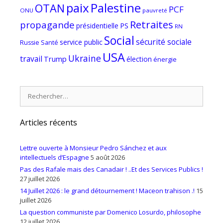
paix
Palestine
OTAN
PCF
ONU
pauvreté
Retraites
propagande
PS
présidentielle
RN
Social
sécurité sociale
service public
Russie
Santé
USA
Ukraine
travail
Trump
élection
énergie
Rechercher :
Articles récents
Lettre ouverte à Monsieur Pedro Sánchez et aux
intellectuels d’Espagne
5 août 2026
Pas des Rafale mais des Canadair ! ..Et des Services Publics !
27 juillet 2026
14 Juillet 2026 : le grand détournement ! Maceon trahison .!
15
juillet 2026
La question communiste par Domenico Losurdo, philosophe
12 juillet 2026