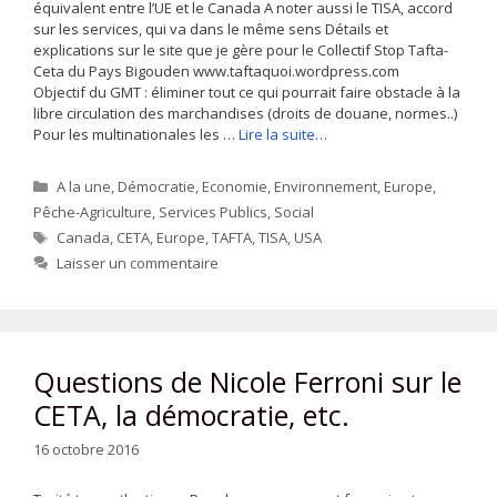
équivalent entre l’UE et le Canada A noter aussi le TISA, accord
sur les services, qui va dans le même sens Détails et
explications sur le site que je gère pour le Collectif Stop Tafta-
Ceta du Pays Bigouden www.taftaquoi.wordpress.com
Objectif du GMT : éliminer tout ce qui pourrait faire obstacle à la
libre circulation des marchandises (droits de douane, normes..)
Pour les multinationales les …
Lire la suite…
Catégories
A la une
,
Démocratie
,
Economie
,
Environnement
,
Europe
,
Pêche-Agriculture
,
Services Publics
,
Social
Étiquettes
Canada
,
CETA
,
Europe
,
TAFTA
,
TISA
,
USA
Laisser un commentaire
Questions de Nicole Ferroni sur le
CETA, la démocratie, etc.
16 octobre 2016