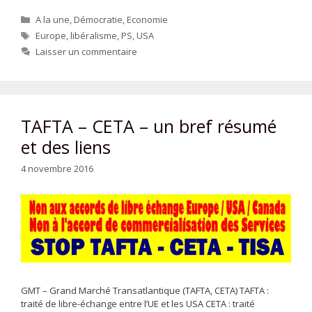
Catégories
A la une
,
Démocratie
,
Economie
Étiquettes
Europe
,
libéralisme
,
PS
,
USA
Laisser un commentaire
TAFTA – CETA – un bref résumé
et des liens
4 novembre 2016
GMT – Grand Marché Transatlantique (TAFTA, CETA) TAFTA :
traité de libre-échange entre l’UE et les USA CETA : traité