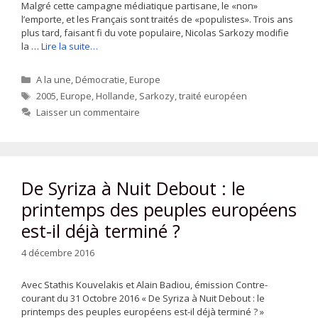
Malgré cette campagne médiatique partisane, le «non»
l’emporte, et les Français sont traités de «populistes». Trois ans
plus tard, faisant fi du vote populaire, Nicolas Sarkozy modifie
la …
Lire la suite…
Catégories
A la une
,
Démocratie
,
Europe
Étiquettes
2005
,
Europe
,
Hollande
,
Sarkozy
,
traité européen
Laisser un commentaire
De Syriza à Nuit Debout : le
printemps des peuples européens
est-il déjà terminé ?
4 décembre 2016
Avec Stathis Kouvelakis et Alain Badiou, émission Contre-
courant du 31 Octobre 2016 « De Syriza à Nuit Debout : le
printemps des peuples européens est-il déjà terminé ? »