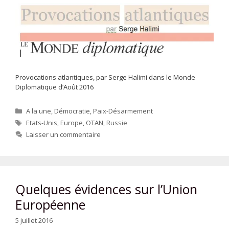
Provocations atlantiques, par Serge Halimi dans le Monde
Diplomatique d’Août 2016
Catégories
A la une
,
Démocratie
,
Paix-Désarmement
Étiquettes
Etats-Unis
,
Europe
,
OTAN
,
Russie
Laisser un commentaire
Quelques évidences sur l’Union
Européenne
5 juillet 2016