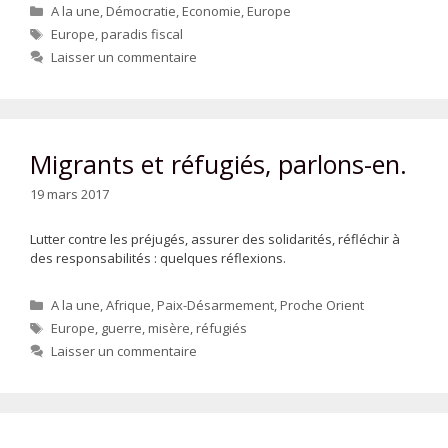
Catégories
A la une
,
Démocratie
,
Economie
,
Europe
Étiquettes
Europe
,
paradis fiscal
Laisser un commentaire
Migrants et réfugiés, parlons-en.
19 mars 2017
Lutter contre les préjugés, assurer des solidarités, réfléchir à
des responsabilités : quelques réflexions.
Catégories
A la une
,
Afrique
,
Paix-Désarmement
,
Proche Orient
Étiquettes
Europe
,
guerre
,
misère
,
réfugiés
Laisser un commentaire