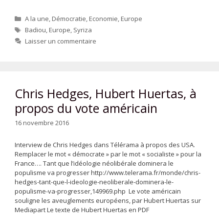
Catégories
A la une
,
Démocratie
,
Economie
,
Europe
Étiquettes
Badiou
,
Europe
,
Syriza
Laisser un commentaire
Chris Hedges, Hubert Huertas, à
propos du vote américain
16 novembre 2016
Interview de Chris Hedges dans Télérama à propos des USA.
Remplacer le mot « démocrate » par le mot « socialiste » pour la
France…. Tant que l’idéologie néolibérale dominera le
populisme va progresser http://www.telerama.fr/monde/chris-
hedges-tant-que-l-ideologie-neoliberale-dominera-le-
populisme-va-progresser,149969.php Le vote américain
souligne les aveuglements européens, par Hubert Huertas sur
Mediapart Le texte de Hubert Huertas en PDF