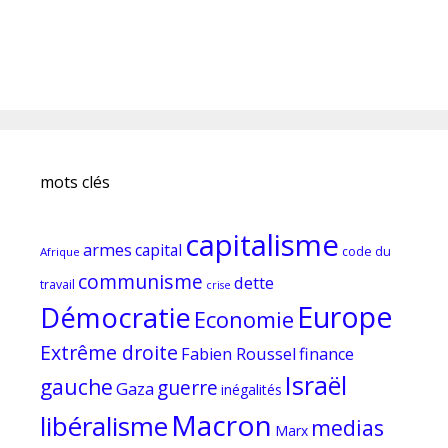
mots clés
capitalisme
armes
capital
code du
Afrique
communisme
dette
travail
crise
Europe
Démocratie
Economie
Extrême droite
Fabien Roussel
finance
Israël
gauche
guerre
Gaza
inégalités
Macron
libéralisme
medias
Marx