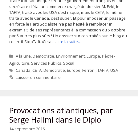
Traité transatlantique : Pour le gouvernement français et son
secrétaire d’état au commerce chargé du dossier M. Fekl, le
TAFTA, traité avec les USA c’est risqué, mais le CETA, le même
traité avec le Canada, c’est super. Et pour imposer un passage
en force le Parti Socialiste n’a pas hésité à remplacer in
extremis 5 de ses représentants à la commission du 5 octobre
par 5 autres plus sûrs ! Un dossier sur ces traités sur le blog du
collectif StopTaftaCeta …
Lire la suite…
Catégories
A la une
,
Démocratie
,
Environnement
,
Europe
,
Pêche-
Agriculture
,
Services Publics
,
Social
Étiquettes
Canada
,
CETA
,
Démocratie
,
Europe
,
Ferroni
,
TAFTA
,
USA
Laisser un commentaire
Provocations atlantiques, par
Serge Halimi dans le Diplo
14 septembre 2016