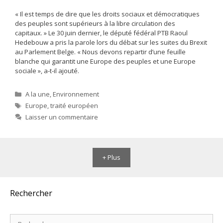
« Il est temps de dire que les droits sociaux et démocratiques
des peuples sont supérieurs à la libre circulation des
capitaux. » Le 30 juin dernier, le député fédéral PTB Raoul
Hedebouw a pris la parole lors du débat sur les suites du Brexit
au Parlement Belge. « Nous devons repartir d’une feuille
blanche qui garantit une Europe des peuples et une Europe
sociale », a-t-il ajouté.
Catégories
A la une
,
Environnement
Étiquettes
Europe
,
traité européen
Laisser un commentaire
+ Plus
Rechercher
Rechercher :