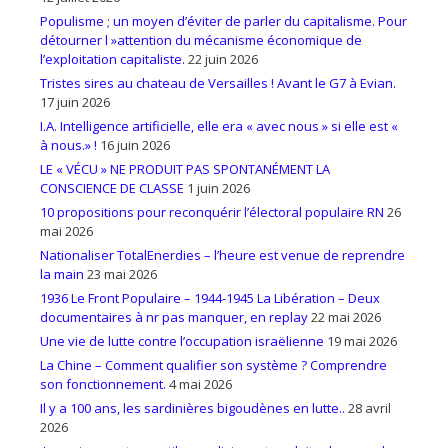
Populisme ; un moyen d’éviter de parler du capitalisme. Pour
détourner l »attention du mécanisme économique de
l’exploitation capitaliste.
22 juin 2026
Tristes sires au chateau de Versailles ! Avant le G7 à Evian.
17 juin 2026
I.A. Intelligence artificielle, elle era « avec nous » si elle est «
à nous.» !
16 juin 2026
LE « VÉCU » NE PRODUIT PAS SPONTANÉMENT LA
CONSCIENCE DE CLASSE
1 juin 2026
10 propositions pour reconquérir l’électoral populaire RN
26
mai 2026
Nationaliser TotalEnerdies – l’heure est venue de reprendre
la main
23 mai 2026
1936 Le Front Populaire – 1944-1945 La Libération – Deux
documentaires à nr pas manquer, en replay
22 mai 2026
Une vie de lutte contre l’occupation israëlienne
19 mai 2026
La Chine – Comment qualifier son système ? Comprendre
son fonctionnement.
4 mai 2026
Il y a 100 ans, les sardinières bigoudènes en lutte..
28 avril
2026