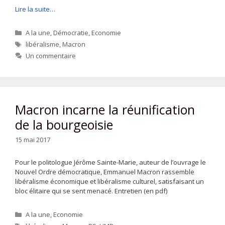
Lire la suite…
Catégories
A la une
,
Démocratie
,
Economie
Étiquettes
libéralisme
,
Macron
Un commentaire
Macron incarne la réunification
de la bourgeoisie
15 mai 2017
Pour le politologue Jérôme Sainte-Marie, auteur de l’ouvrage le
Nouvel Ordre démocratique, Emmanuel Macron rassemble
libéralisme économique et libéralisme culturel, satisfaisant un
bloc élitaire qui se sent menacé. Entretien (en pdf)
Catégories
A la une
,
Economie
Étiquettes