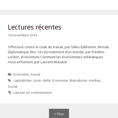
Lectures récentes
14 novembre 2014
Offensive contre le code du travail, par Gilles Balbastre, Monde
Diplomatique Nov 14 L’écroulement d’un monde, par Frédéric
Lordon, économiste Comment les économistes médiatiques
nous enfument, par Laurent Mauduit
Catégories
Economie
,
Social
Étiquettes
capitalisme
,
crise
,
dette
,
Economie
,
libéralisme
,
medias
,
Social
Laisser un commentaire
+ Plus