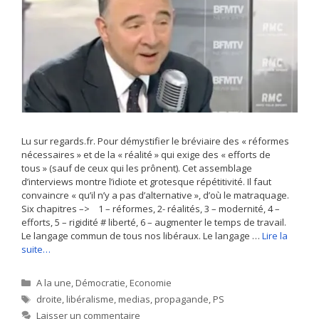
Lu sur regards.fr. Pour démystifier le bréviaire des « réformes
nécessaires » et de la « réalité » qui exige des « efforts de
tous » (sauf de ceux qui les prônent). Cet assemblage
d’interviews montre l’idiote et grotesque répétitivité. Il faut
convaincre « qu’il n’y a pas d’alternative », d’où le matraquage.
Six chapitres –> 1 – réformes, 2- réalités, 3 – modernité, 4 –
efforts, 5 – rigidité # liberté, 6 – augmenter le temps de travail.
Le langage commun de tous nos libéraux. Le langage …
Lire la
suite…
Catégories
A la une
,
Démocratie
,
Economie
Étiquettes
droite
,
libéralisme
,
medias
,
propagande
,
PS
Laisser un commentaire