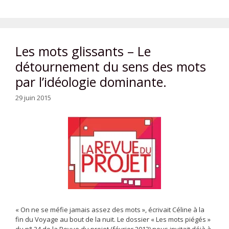
Les mots glissants – Le
détournement du sens des mots
par l’idéologie dominante.
29 juin 2015
« On ne se méfie jamais assez des mots », écrivait Céline à la
fin du Voyage au bout de la nuit. Le dossier « Les mots piégés »
du n° 24 de la Revue du projet (février 2013) nous invitait déjà à