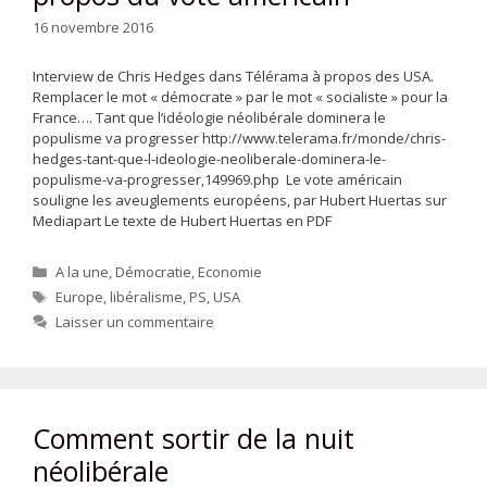
16 novembre 2016
Interview de Chris Hedges dans Télérama à propos des USA.
Remplacer le mot « démocrate » par le mot « socialiste » pour la
France…. Tant que l’idéologie néolibérale dominera le
populisme va progresser http://www.telerama.fr/monde/chris-
hedges-tant-que-l-ideologie-neoliberale-dominera-le-
populisme-va-progresser,149969.php Le vote américain
souligne les aveuglements européens, par Hubert Huertas sur
Mediapart Le texte de Hubert Huertas en PDF
Catégories
A la une
,
Démocratie
,
Economie
Étiquettes
Europe
,
libéralisme
,
PS
,
USA
Laisser un commentaire
Comment sortir de la nuit
néolibérale