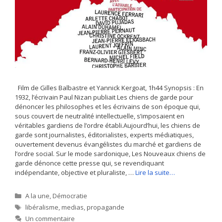
Film de Gilles Balbastre et Yannick Kergoat, 1h44 Synopsis : En
1932, l’écrivain Paul Nizan publiait Les chiens de garde pour
dénoncer les philosophes et les écrivains de son époque qui,
sous couvert de neutralité intellectuelle, s’imposaient en
véritables gardiens de l’ordre établi.Aujourd’hui, les chiens de
garde sont journalistes, éditorialistes, experts médiatiques,
ouvertement devenus évangélistes du marché et gardiens de
l’ordre social. Sur le mode sardonique, Les Nouveaux chiens de
garde dénonce cette presse qui, se revendiquant
indépendante, objective et pluraliste, …
Lire la suite…
Catégories
A la une
,
Démocratie
Étiquettes
libéralisme
,
medias
,
propagande
Un commentaire