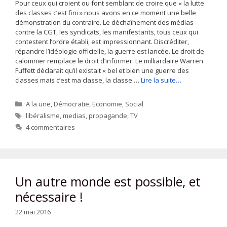
Pour ceux qui croient ou font semblant de croire que « la lutte
des classes c’est fini » nous avons en ce moment une belle
démonstration du contraire. Le déchaînement des médias
contre la CGT, les syndicats, les manifestants, tous ceux qui
contestent l’ordre établi, est impressionnant. Discréditer,
répandre l’idéologie officielle, la guerre est lancée. Le droit de
calomnier remplace le droit d’informer. Le milliardaire Warren
Fuffett déclarait qu’il existait « bel et bien une guerre des
classes mais c’est ma classe, la classe …
Lire la suite…
Catégories
A la une
,
Démocratie
,
Economie
,
Social
Étiquettes
libéralisme
,
medias
,
propagande
,
TV
4 commentaires
Un autre monde est possible, et
nécessaire !
22 mai 2016