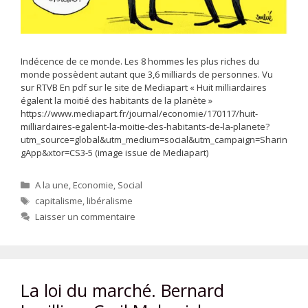
Indécence de ce monde. Les 8 hommes les plus riches du
monde possèdent autant que 3,6 milliards de personnes. Vu
sur RTVB En pdf sur le site de Mediapart « Huit milliardaires
égalent la moitié des habitants de la planète »
https://www.mediapart.fr/journal/economie/170117/huit-
milliardaires-egalent-la-moitie-des-habitants-de-la-planete?
utm_source=global&utm_medium=social&utm_campaign=Sharin
gApp&xtor=CS3-5 (image issue de Mediapart)
Catégories
A la une
,
Economie
,
Social
Étiquettes
capitalisme
,
libéralisme
Laisser un commentaire
La loi du marché. Bernard