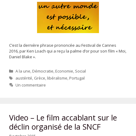
C’est la dernière phrase prononcée au Festival de Cannes
2016, par Ken Loach qui a reçu la palme d’or pour son film « Moi,
Daniel Blake ».
Catégories
A la une
,
Démocratie
,
Economie
,
Social
Étiquettes
austérité
,
Grèce
,
libéralisme
,
Portugal
Un commentaire
Video – Le film accablant sur le
déclin organisé de la SNCF
8 octobre 2015