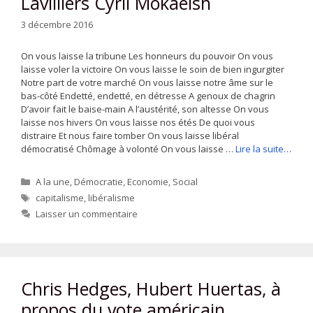
Lavilliers Cyril Mokaeish
3 décembre 2016
On vous laisse la tribune Les honneurs du pouvoir On vous
laisse voler la victoire On vous laisse le soin de bien ingurgiter
Notre part de votre marché On vous laisse notre âme sur le
bas-côté Endetté, endetté, en détresse A genoux de chagrin
D’avoir fait le baise-main A l’austérité, son altesse On vous
laisse nos hivers On vous laisse nos étés De quoi vous
distraire Et nous faire tomber On vous laisse libéral
démocratisé Chômage à volonté On vous laisse …
Lire la suite…
Catégories
A la une
,
Démocratie
,
Economie
,
Social
Étiquettes
capitalisme
,
libéralisme
Laisser un commentaire
Chris Hedges, Hubert Huertas, à
propos du vote américain