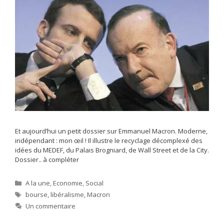
Et aujourd’hui un petit dossier sur Emmanuel Macron. Moderne,
indépendant : mon œil ! Il illustre le recyclage décomplexé des
idées du MEDEF, du Palais Brogniard, de Wall Street et de la City.
Dossier.. à compléter
Catégories
A la une
,
Economie
,
Social
Étiquettes
bourse
,
libéralisme
,
Macron
Un commentaire