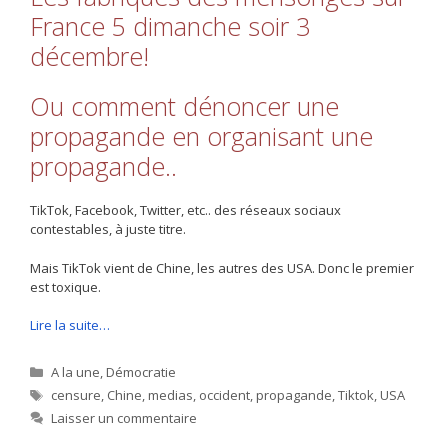
France 5 dimanche soir 3
décembre!
Ou comment dénoncer une
propagande en organisant une
propagande..
TikTok, Facebook, Twitter, etc.. des réseaux sociaux
contestables, à juste titre.
Mais TikTok vient de Chine, les autres des USA. Donc le premier
est toxique.
Lire la suite…
Catégories
A la une
,
Démocratie
Étiquettes
censure
,
Chine
,
medias
,
occident
,
propagande
,
Tiktok
,
USA
Laisser un commentaire