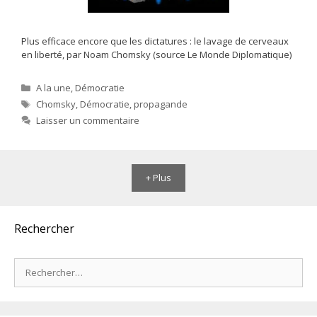
Plus efficace encore que les dictatures : le lavage de cerveaux
en liberté, par Noam Chomsky (source Le Monde Diplomatique)
Catégories
A la une
,
Démocratie
Étiquettes
Chomsky
,
Démocratie
,
propagande
Laisser un commentaire
+ Plus
Rechercher
Rechercher :