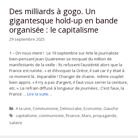
Des milliards à gogo. Un
gigantesque hold-up en bande
organisée : le capitalisme
29 septembre 2025
1 – On nous ment ! Le 19 septembre sur Arte le journaliste
bien-pensant Jean Quatremer se moquait du million de
manifestants de la veille : ‘ils refusent l’austérité alors que la
France est ruinée.. » et d’évoquer la Grèce, il sait car il y était à
ce moment là.. Imparable ! Changer de chaine.. même couplet
bien appris. « Il n’y a pas d’argent, il faut vous serrer la ceinture,
etc. ». Le refrain diffusé à longueur de journées.. C’est faux, la
France …
Lire la suite…
Catégories
A la une
,
Communisme
,
Démocratie
,
Economie
,
Gauche
Étiquettes
capitalisme
,
communisme
,
finance
,
Marx
,
propagande
,
salaire