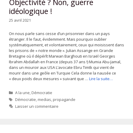
Objectivité ? Non, guerre
idéologique !
25 avril 2021
On nous parle sans cesse d’un prisonnier dans un pays
étranger. Il le faut, évidemment. Mais pourquoi oublier
systématiquement, et volontairement, ceux qui moisissent dans
les prisons de « notre monde ». Julian Assange en Grande
Bretagne où il dépérît Marwan Barghouti en Israël Georges
Ibrahim Abdallah en France (depuis 37 ans !) Mumia Abu-Jamal,
dans un mouroir aux USA L’avocate Ebru Timtk qui vient de
mourir dans une geôle en Turquie Cela donne la nausée ce
« deux poids deux mesures » suivant que …
Lire la suite…
Catégories
A la une
,
Démocratie
Étiquettes
Démocratie
,
medias
,
propagande
Laisser un commentaire