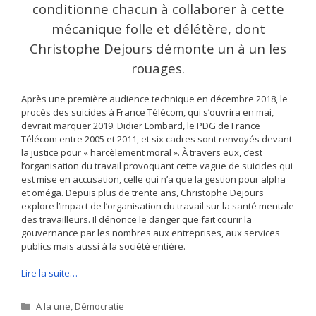
conditionne chacun à collaborer à cette
mécanique folle et délétère, dont
Christophe Dejours démonte un à un les
rouages.
Après une première audience technique en décembre 2018, le
procès des suicides à France Télécom, qui s’ouvrira en mai,
devrait marquer 2019. Didier Lombard, le PDG de France
Télécom entre 2005 et 2011, et six cadres sont renvoyés devant
la justice pour « harcèlement moral ». À travers eux, c’est
l’organisation du travail provoquant cette vague de suicides qui
est mise en accusation, celle qui n’a que la gestion pour alpha
et oméga. Depuis plus de trente ans, Christophe Dejours
explore l’impact de l’organisation du travail sur la santé mentale
des travailleurs. Il dénonce le danger que fait courir la
gouvernance par les nombres aux entreprises, aux services
publics mais aussi à la société entière.
Lire la suite…
Catégories
A la une
,
Démocratie