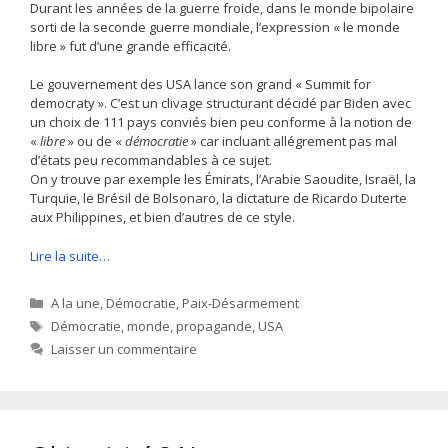
Durant les années de la guerre froide, dans le monde bipolaire
sorti de la seconde guerre mondiale, l’expression « le monde
libre » fut d’une grande efficacité.
Le gouvernement des USA lance son grand « Summit for
democraty ». C’est un clivage structurant décidé par Biden avec
un choix de 111 pays conviés bien peu conforme à la notion de
«
libre
» ou de «
démocratie
» car incluant allégrement pas mal
d’états peu recommandables à ce sujet.
On y trouve par exemple les Émirats, l’Arabie Saoudite, Israël, la
Turquie, le Brésil de Bolsonaro, la dictature de Ricardo Duterte
aux Philippines, et bien d’autres de ce style.
Lire la suite…
Catégories
A la une
,
Démocratie
,
Paix-Désarmement
Étiquettes
Démocratie
,
monde
,
propagande
,
USA
Laisser un commentaire