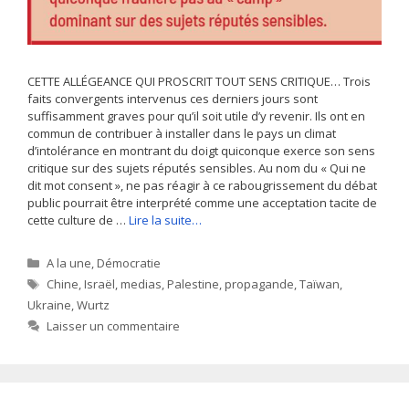
CETTE ALLÉGEANCE QUI PROSCRIT TOUT SENS CRITIQUE… Trois
faits convergents intervenus ces derniers jours sont
suffisamment graves pour qu’il soit utile d’y revenir. Ils ont en
commun de contribuer à installer dans le pays un climat
d’intolérance en montrant du doigt quiconque exerce son sens
critique sur des sujets réputés sensibles. Au nom du « Qui ne
dit mot consent », ne pas réagir à ce rabougrissement du débat
public pourrait être interprété comme une acceptation tacite de
cette culture de …
Lire la suite…
Catégories
A la une
,
Démocratie
Étiquettes
Chine
,
Israël
,
medias
,
Palestine
,
propagande
,
Taïwan
,
Ukraine
,
Wurtz
Laisser un commentaire