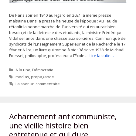
De Paris soir en 1940 au Figaro en 2021 la même presse
malsaine Dans la presse haineuse de l’époque : Au lieu de
rétablir la bonne marche de l’université qui en aurait bien
besoin,et de la détresse des étudiants, la ministre Frédérique
Vidal se lance dans une chasse aux sorcières. Communiqué de
syndicats de l’Enseignement Supérieur et de la Recherche le 17
février A lire, un livre qui tombe à pic : Récidive 1938 de Michaël
Foessel, philosophe, professeur à l’École …
Lire la suite…
Catégories
A la une
,
Démocratie
Étiquettes
medias
,
propagande
Laisser un commentaire
Acharnement anticommuniste,
une vieille histoire bien
entretenue et qui dure.