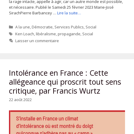
la rage intacte, appelle à agir, car un autre monde est possible,
et nécessaire. Publié le Samedi 25 février 2023 Marie-José
SirachPierre Barbancey …
Lire la suite…
Catégories
A la une
,
Démocratie
,
Services Publics
,
Social
Étiquettes
Ken Loach
,
libéralisme
,
propagande
,
Social
Laisser un commentaire
Intolérance en France : Cette
allégeance qui proscrit tout sens
critique, par Francis Wurtz
22 août 2022