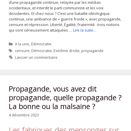
d’une propagande continue, relayée par les médias
occidentaux, et interdit le parti communiste et les voix
dissidentes. Et chez nous ? C’est une bataille idéologique
continue, une ambiance de « guerre froide », avec propagande,
censure et répression. Liberté, Égalité, Fraternité : trois notions
qui sont sérieusement attaquées …
Lire la suite…
Catégories
A la une
,
Démocratie
Étiquettes
censure
,
Démocratie
,
Extrême droite
,
propagande
Laisser un commentaire
Propagande, vous avez dit
propagande, quelle propagande ?
La bonne ou la malsaine ?
4 décembre 2023
Les fabriques des mensonges sur