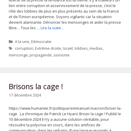
lien entre corruption et asservissement de la presse, c’est le
rôle des lobbies de plus en plus présents au sein de la France
et de l’Union européenne. Soyons vigilants car la situation
devient alarmante. Dénoncer les mensonges et aider la presse
libre… Tous les …
Lire la suite…
Catégories
A la une
,
Démocratie
Étiquettes
corruption
,
Extrême droite
,
Israël
,
lobbies
,
medias
,
mensonge
,
propagande
,
sionisme
Brisons la cage !
17 décembre 2024
https://www.humanite.fr/politique/emmanuel-macron/briser-la-
cage La chronique de Patrick Le Hyaric Briser la cage ! Publié le
10 décembre 2024 Il n’y a aucune solution véritable, pour
résoudre la polycrise en cours, dans les artifices de
communication, dans les refrains d’une langue recopiés à