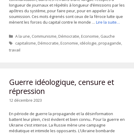
longueur de journaux et répétés à longueur d’émissions par les
apôtres du système, pour faire peur, pour en appeler à la
soumission. Ces mots égrenés sont ceux de la féroce lutte que
mènent les forces du capital contre le monde …
Lire la suite…
Catégories
A la une
,
Communisme
,
Démocratie
,
Economie
,
Gauche
Étiquettes
capitalisme
,
Démocratie
,
Economie
,
idéologie
,
propagande
,
travail
Guerre idéologique, censure et
répression
12 décembre 2023
En période de guerre la propagande et la désinformation
battent leur plein, c’est évident et bien connu.. Pour la guerre en
Ukraine c’est intense. La Russie mène une campagne
médiatique et intimide les opposants. L’Ukraine bombarde