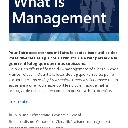
Pour faire accepter ses méfaits le capitalisme utilise des
voies diverses et agit tous azimuts. Cela fait partie de la
guerre idéologique que nous subissons.
On a vu les effets néfastes du « management néolibéral » chez
France Télécom. Quant à la lutte idéologique véhiculée par le
vocabulaire –
on ne dit plus « employé » mais « collaborateur »
– on
est arrivé à une novlangue dont le ridicule masque mal la
propagande et la mise en condition qui se cachent derrière.
Lire la suite…
Catégories
A la une
,
Démocratie
,
Economie
,
Social
Étiquettes
capitalisme
,
Chapoulot
,
Cléry
,
libéralisme
,
management
,