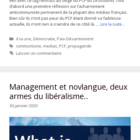
lien avec ce tag néonazi au siège du PCF du 24 octobre). Tout
d’abord une première réflexion sur l’acharnement
anticommuniste permanent de la plupart des médias français.
Bien sûr ils n’ont pas peur du PCF étant donné sa faiblesse
actuelle, ils n’ont rien à craindre de ce côté là. …
Lire la suite…
Catégories
A la une
,
Démocratie
,
Paix-Désarmement
Étiquettes
communisme
,
medias
,
PCF
,
propagande
Laisser un commentaire
Management et novlangue, deux
armes du libéralisme..
30 janvier 2020