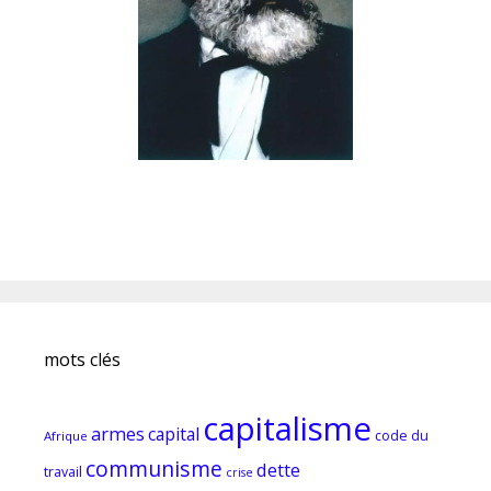
mots clés
capitalisme
armes
capital
code du
Afrique
communisme
dette
travail
crise