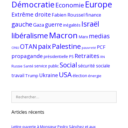
Europe
Démocratie
Economie
Extrême droite
Fabien Roussel
finance
Israël
gauche
guerre
Gaza
inégalités
Macron
libéralisme
medias
Marx
paix
Palestine
OTAN
PCF
ONU
pauvreté
Retraites
propagande
PS
présidentielle
RN
Social
sécurité sociale
service public
Russie
Santé
USA
Ukraine
travail
Trump
élection
énergie
Rechercher :
Articles récents
Lettre ouverte à Monsieur Pedro Sánchez et aux