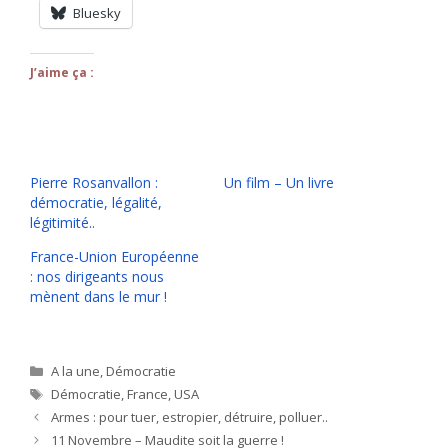
Bluesky
J’aime ça :
Pierre Rosanvallon :
Un film – Un livre
démocratie, légalité,
légitimité..
France-Union Européenne
: nos dirigeants nous
mènent dans le mur !
Catégories
A la une
,
Démocratie
Étiquettes
Démocratie
,
France
,
USA
Armes : pour tuer, estropier, détruire, polluer..
11 Novembre – Maudite soit la guerre !