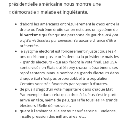
présidentielle américaine nous montre une
« démocratie » malade et inquiétante.
d’abord les américains ont régulièrement le choix entre la
droite ou l’extrême droite car on est dans un système de
bipartisme
qui fait qu’une personne de gauche,
et il y en
a cf Bernie Sanders par exemple,
n’a aucune chance d’être
présentée.
le systçme électoral est foncièrement injuste : tous les 4
ans on élit non pas le président ou la présidente mais les
« grands électeurs » qui eux feront le vote final. Les USA
sont divisés en États qui éliseny chacun séparément ses
représentants. Mais le nombre de grands électeurs dans
chaque Etat n’est pas proportiobbel à la population.
Certains sont très favorisés par rapport à d’autres.
de plus il s’agit d’un vote majoritaire dans chaque Etat.
Par exemple dans celui qui a droit à 14 élus c’est le parti
arrivé en tête, même de peu, qui rafle tous les 14 grands
électeurs ! Belle démocratie…
quant à l’ambiance elle est tout sauf sereine… Violence,
insulte pression des milliardaires, etc..