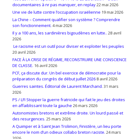
documentaires à nr pas manquer, en replay
22 mai 2026
Une vie de lutte contre l’occupation israëlienne
19 mai 2026
La Chine – Comment qualifier son système ? Comprendre
son fonctionnement.
4 mai 2026
Il y a 100 ans, les sardinières bigoudènes en lutte..
28 avril
2026
Le racisme est un outil pour diviser et exploiter les peuples
20 avril 2026
FACE À LA CRISE DE RÉGIME, RECONSTRUIRE UNE CONSCIENCE
DE CLASSE.
16 avril 2026
PCF, ça discute dur. Un bel exercice de démocratie pour la
préparation du congrès de début juillet 2026
8 avril 2026
Guerres saintes. Éditorial de Laurent Marchand.
31 mars
2026
PS / LFI Stopper la guerre fratricide qui fait le jeu des droites
en affaiblissant toute la gauche
26 mars 2026
Autonomistes bretons et extrême droite. Un lourd passé et
des resurgences.
25 mars 2026
A Quimper et à Saint Jean Trolimon, Finistère, un lieu porte
encore le nom d’un odieux collabo breton raciste.
24 mars
2026