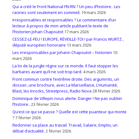
Qui a créé le Front National FN-RN ? Un peu d’histoire.. Les
racines sont seulement en sommeil.
19 mars 2026
Irresponsables et responsables ? Le commentaire d’un
lecteur à propos de mon article publiant le texte de
l’historien Johan Chapoutot
17 mars 2026
CESSEZ-LE-FEU ! EUROPE, RÉVEILLE-TOI ! par Francis WURTZ ,
député européen honoraire
13 mars 2026
Les irresponsables par Johann Chapoutot – historien
10
mars 2026
La loi de la jungle règne sur ce monde. Il faut stopper les
barbares avant qu’il ne soit trop tard.
4 mars 2026
Front commun contre l’extrême droite. Des argumrnts, un
dossier, une brochure, avec La Marseillaise, L’Humanité,
Blast, les Inrocks, Streetpress, Radio Nova
28 février 2026
Dominique de Villepin nous alerte. Danger ! Ne pas oublier
l’histoire..
23 février 2026
Qu’est ce qui se passe ? Quelle est cette puanteur qui monte
?
7 février 2026
Redonner sa place au travail. Travail, Salaire, Emploi, un
débat d’actualité.
2 février 2026