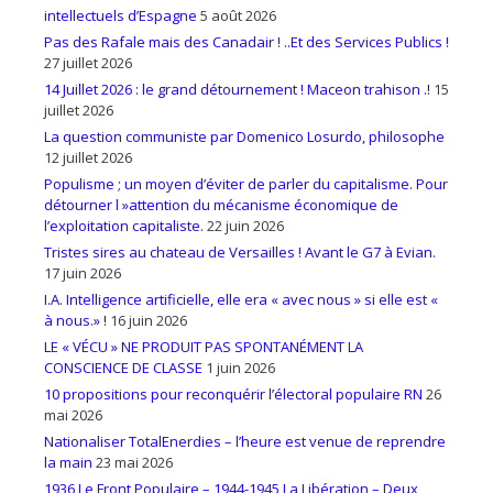
intellectuels d’Espagne
5 août 2026
Pas des Rafale mais des Canadair ! ..Et des Services Publics !
27 juillet 2026
14 Juillet 2026 : le grand détournement ! Maceon trahison .!
15
juillet 2026
La question communiste par Domenico Losurdo, philosophe
12 juillet 2026
Populisme ; un moyen d’éviter de parler du capitalisme. Pour
détourner l »attention du mécanisme économique de
l’exploitation capitaliste.
22 juin 2026
Tristes sires au chateau de Versailles ! Avant le G7 à Evian.
17 juin 2026
I.A. Intelligence artificielle, elle era « avec nous » si elle est «
à nous.» !
16 juin 2026
LE « VÉCU » NE PRODUIT PAS SPONTANÉMENT LA
CONSCIENCE DE CLASSE
1 juin 2026
10 propositions pour reconquérir l’électoral populaire RN
26
mai 2026
Nationaliser TotalEnerdies – l’heure est venue de reprendre
la main
23 mai 2026
1936 Le Front Populaire – 1944-1945 La Libération – Deux