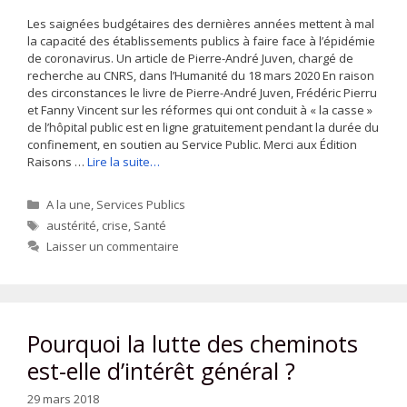
Les saignées budgétaires des dernières années mettent à mal
la capacité des établissements publics à faire face à l’épidémie
de coronavirus. Un article de Pierre-André Juven, chargé de
recherche au CNRS, dans l’Humanité du 18 mars 2020 En raison
des circonstances le livre de Pierre-André Juven, Frédéric Pierru
et Fanny Vincent sur les réformes qui ont conduit à « la casse »
de l’hôpital public est en ligne gratuitement pendant la durée du
confinement, en soutien au Service Public. Merci aux Édition
Raisons …
Lire la suite…
Catégories
A la une
,
Services Publics
Étiquettes
austérité
,
crise
,
Santé
Laisser un commentaire
Pourquoi la lutte des cheminots
est-elle d’intérêt général ?
29 mars 2018