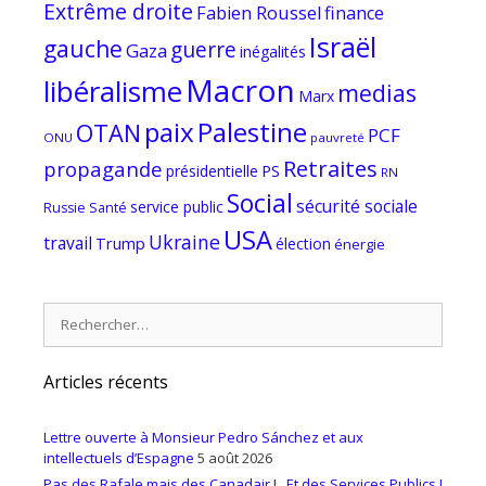
Extrême droite
Fabien Roussel
finance
Israël
gauche
guerre
Gaza
inégalités
Macron
libéralisme
medias
Marx
paix
Palestine
OTAN
PCF
ONU
pauvreté
Retraites
propagande
PS
présidentielle
RN
Social
sécurité sociale
service public
Russie
Santé
USA
Ukraine
travail
Trump
élection
énergie
Rechercher :
Articles récents
Lettre ouverte à Monsieur Pedro Sánchez et aux
intellectuels d’Espagne
5 août 2026
Pas des Rafale mais des Canadair ! ..Et des Services Publics !