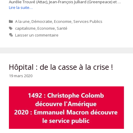
Aurélie Trouvé (Attac), Jean-François Julliard (Greenpeace) et …
Lire la suite…
Catégories
A la une
,
Démocratie
,
Economie
,
Services Publics
Étiquettes
capitalisme
,
Economie
,
Santé
Laisser un commentaire
Hôpital : de la casse à la crise !
19 mars 2020