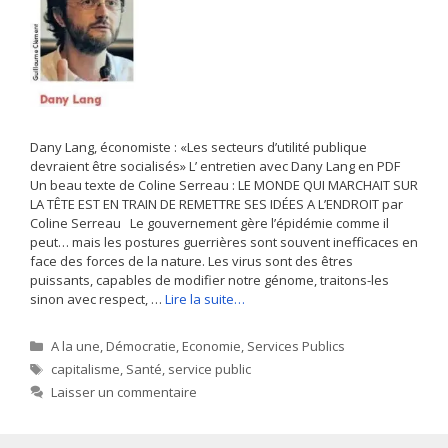
Dany Lang, économiste : «Les secteurs d’utilité publique
devraient être socialisés» L’ entretien avec Dany Lang en PDF
Un beau texte de Coline Serreau : LE MONDE QUI MARCHAIT SUR
LA TÊTE EST EN TRAIN DE REMETTRE SES IDÉES A L’ENDROIT par
Coline Serreau Le gouvernement gère l’épidémie comme il
peut… mais les postures guerrières sont souvent inefficaces en
face des forces de la nature. Les virus sont des êtres
puissants, capables de modifier notre génome, traitons-les
sinon avec respect, …
Lire la suite…
Catégories
A la une
,
Démocratie
,
Economie
,
Services Publics
Étiquettes
capitalisme
,
Santé
,
service public
Laisser un commentaire