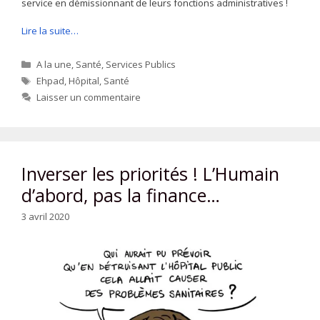
service en démissionnant de leurs fonctions administratives !
Lire la suite…
Catégories
A la une
,
Santé
,
Services Publics
Étiquettes
Ehpad
,
Hôpital
,
Santé
Laisser un commentaire
Inverser les priorités ! L’Humain
d’abord, pas la finance…
3 avril 2020