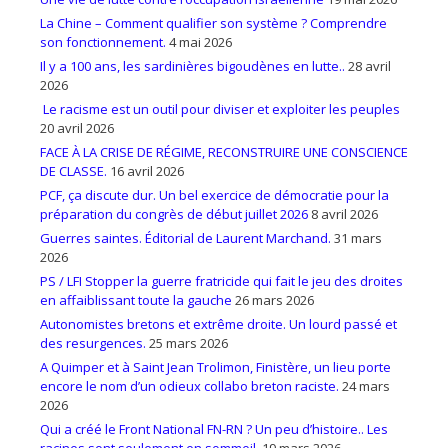
La Chine – Comment qualifier son système ? Comprendre
son fonctionnement.
4 mai 2026
Il y a 100 ans, les sardinières bigoudènes en lutte..
28 avril
2026
Le racisme est un outil pour diviser et exploiter les peuples
20 avril 2026
FACE À LA CRISE DE RÉGIME, RECONSTRUIRE UNE CONSCIENCE
DE CLASSE.
16 avril 2026
PCF, ça discute dur. Un bel exercice de démocratie pour la
préparation du congrès de début juillet 2026
8 avril 2026
Guerres saintes. Éditorial de Laurent Marchand.
31 mars
2026
PS / LFI Stopper la guerre fratricide qui fait le jeu des droites
en affaiblissant toute la gauche
26 mars 2026
Autonomistes bretons et extrême droite. Un lourd passé et
des resurgences.
25 mars 2026
A Quimper et à Saint Jean Trolimon, Finistère, un lieu porte
encore le nom d’un odieux collabo breton raciste.
24 mars
2026
Qui a créé le Front National FN-RN ? Un peu d’histoire.. Les
racines sont seulement en sommeil.
19 mars 2026