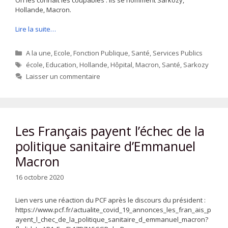
Hollande, Macron.
Lire la suite…
Catégories
A la une
,
Ecole
,
Fonction Publique
,
Santé
,
Services Publics
Étiquettes
école
,
Education
,
Hollande
,
Hôpital
,
Macron
,
Santé
,
Sarkozy
Laisser un commentaire
Les Français payent l’échec de la
politique sanitaire d’Emmanuel
Macron
16 octobre 2020
Lien vers une réaction du PCF après le discours du président :
https://www.pcf.fr/actualite_covid_19_annonces_les_fran_ais_p
ayent_l_chec_de_la_politique_sanitaire_d_emmanuel_macron?