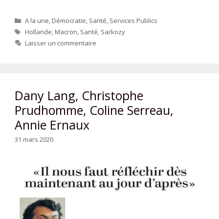
Catégories
A la une
,
Démocratie
,
Santé
,
Services Publics
Étiquettes
Hollande
,
Macron
,
Santé
,
Sarkozy
Laisser un commentaire
Dany Lang, Christophe
Prudhomme, Coline Serreau,
Annie Ernaux
31 mars 2020