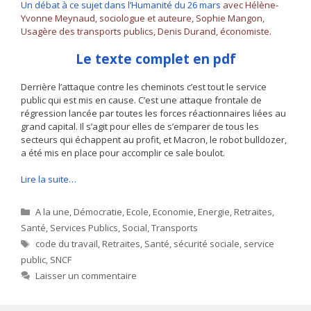
Un débat à ce sujet dans l’Humanité du 26 mars
avec Hélène-
Yvonne Meynaud, sociologue et auteure, Sophie Mangon,
Usagère des transports publics, Denis Durand, économiste.
Le texte complet en pdf
Derrière l’attaque contre les cheminots c’est tout le service
public qui est mis en cause. C’est une attaque frontale de
régression lancée par toutes les forces réactionnaires liées au
grand capital. Il s’agit pour elles de s’emparer de tous les
secteurs qui échappent au profit, et Macron, le robot bulldozer,
a été mis en place pour accomplir ce sale boulot.
Lire la suite…
Catégories
A la une
,
Démocratie
,
Ecole
,
Economie
,
Energie
,
Retraites
,
Santé
,
Services Publics
,
Social
,
Transports
Étiquettes
code du travail
,
Retraites
,
Santé
,
sécurité sociale
,
service
public
,
SNCF
Laisser un commentaire