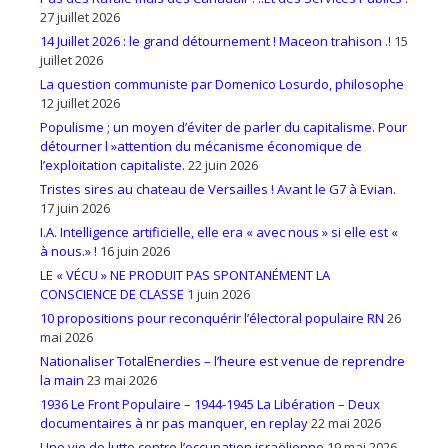
27 juillet 2026
14 Juillet 2026 : le grand détournement ! Maceon trahison .!
15
juillet 2026
La question communiste par Domenico Losurdo, philosophe
12 juillet 2026
Populisme ; un moyen d’éviter de parler du capitalisme. Pour
détourner l »attention du mécanisme économique de
l’exploitation capitaliste.
22 juin 2026
Tristes sires au chateau de Versailles ! Avant le G7 à Evian.
17 juin 2026
I.A. Intelligence artificielle, elle era « avec nous » si elle est «
à nous.» !
16 juin 2026
LE « VÉCU » NE PRODUIT PAS SPONTANÉMENT LA
CONSCIENCE DE CLASSE
1 juin 2026
10 propositions pour reconquérir l’électoral populaire RN
26
mai 2026
Nationaliser TotalEnerdies – l’heure est venue de reprendre
la main
23 mai 2026
1936 Le Front Populaire – 1944-1945 La Libération – Deux
documentaires à nr pas manquer, en replay
22 mai 2026
Une vie de lutte contre l’occupation israëlienne
19 mai 2026