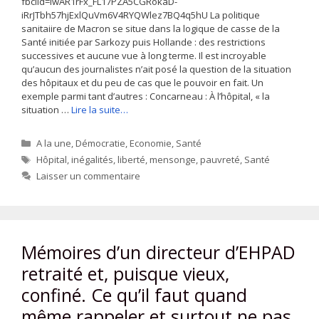
fbclid=IwAR1rFx_FL17PZA5CGRokaD-
iRrJTbh57hjExlQuVm6V4RYQWlez7BQ4q5hU La politique
sanitaiire de Macron se situe dans la logique de casse de la
Santé initiée par Sarkozy puis Hollande : des restrictions
successives et aucune vue à long terme. Il est incroyable
qu’aucun des journalistes n’ait posé la question de la situation
des hôpitaux et du peu de cas que le pouvoir en fait. Un
exemple parmi tant d’autres : Concarneau : À l’hôpital, « la
situation …
Lire la suite…
Catégories
A la une
,
Démocratie
,
Economie
,
Santé
Étiquettes
Hôpital
,
inégalités
,
liberté
,
mensonge
,
pauvreté
,
Santé
Laisser un commentaire
Mémoires d’un directeur d’EHPAD
retraité et, puisque vieux,
confiné. Ce qu’il faut quand
même rappeler et surtout ne pas