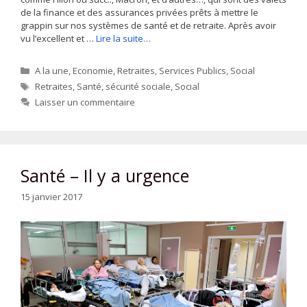
de la finance et des assurances privées prêts à mettre le
grappin sur nos systèmes de santé et de retraite. Après avoir
vu l’excellent et …
Lire la suite…
Catégories
A la une
,
Economie
,
Retraites
,
Services Publics
,
Social
Étiquettes
Retraites
,
Santé
,
sécurité sociale
,
Social
Laisser un commentaire
Santé – Il y a urgence
15 janvier 2017