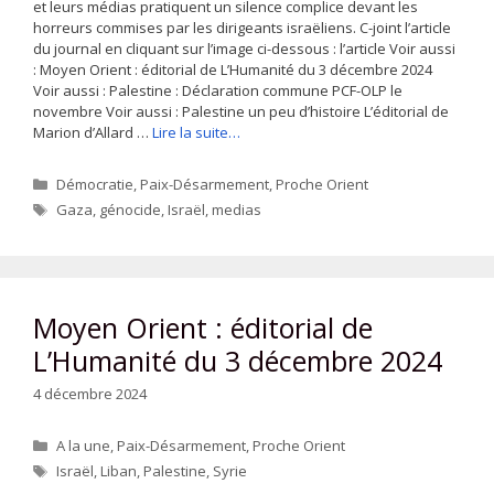
et leurs médias pratiquent un silence complice devant les
horreurs commises par les dirigeants israëliens. C-joint l’article
du journal en cliquant sur l’image ci-dessous : l’article Voir aussi
: Moyen Orient : éditorial de L’Humanité du 3 décembre 2024
Voir aussi : Palestine : Déclaration commune PCF-OLP le
novembre Voir aussi : Palestine un peu d’histoire L’éditorial de
Marion d’Allard …
Lire la suite…
Catégories
Démocratie
,
Paix-Désarmement
,
Proche Orient
Étiquettes
Gaza
,
génocide
,
Israël
,
medias
Moyen Orient : éditorial de
L’Humanité du 3 décembre 2024
4 décembre 2024
Catégories
A la une
,
Paix-Désarmement
,
Proche Orient
Étiquettes
Israël
,
Liban
,
Palestine
,
Syrie