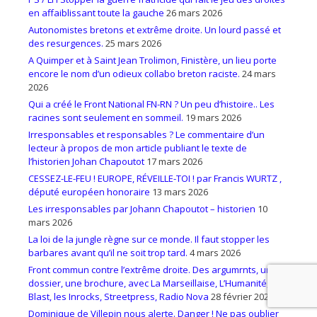
en affaiblissant toute la gauche
26 mars 2026
Autonomistes bretons et extrême droite. Un lourd passé et
des resurgences.
25 mars 2026
A Quimper et à Saint Jean Trolimon, Finistère, un lieu porte
encore le nom d’un odieux collabo breton raciste.
24 mars
2026
Qui a créé le Front National FN-RN ? Un peu d’histoire.. Les
racines sont seulement en sommeil.
19 mars 2026
Irresponsables et responsables ? Le commentaire d’un
lecteur à propos de mon article publiant le texte de
l’historien Johan Chapoutot
17 mars 2026
CESSEZ-LE-FEU ! EUROPE, RÉVEILLE-TOI ! par Francis WURTZ ,
député européen honoraire
13 mars 2026
Les irresponsables par Johann Chapoutot – historien
10
mars 2026
La loi de la jungle règne sur ce monde. Il faut stopper les
barbares avant qu’il ne soit trop tard.
4 mars 2026
Front commun contre l’extrême droite. Des argumrnts, un
dossier, une brochure, avec La Marseillaise, L’Humanité,
Blast, les Inrocks, Streetpress, Radio Nova
28 février 2026
Dominique de Villepin nous alerte. Danger ! Ne pas oublier