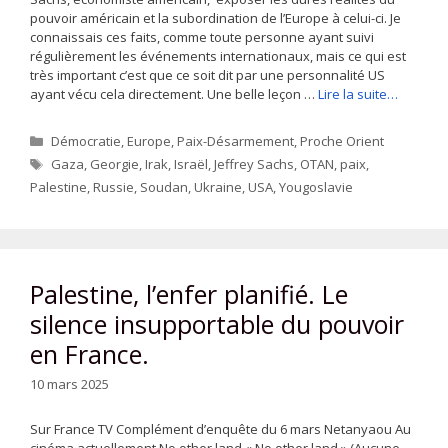
pouvoir américain et la subordination de l’Europe à celui-ci. Je
connaissais ces faits, comme toute personne ayant suivi
régulièrement les événements internationaux, mais ce qui est
très important c’est que ce soit dit par une personnalité US
ayant vécu cela directement. Une belle leçon …
Lire la suite…
Catégories
Démocratie
,
Europe
,
Paix-Désarmement
,
Proche Orient
Étiquettes
Gaza
,
Georgie
,
Irak
,
Israël
,
Jeffrey Sachs
,
OTAN
,
paix
,
Palestine
,
Russie
,
Soudan
,
Ukraine
,
USA
,
Yougoslavie
Palestine, l’enfer planifié. Le
silence insupportable du pouvoir
en France.
10 mars 2025
Sur France TV Complément d’enquête du 6 mars Netanyaou Au