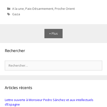
Catégories
A la une
,
Paix-Désarmement
,
Proche Orient
Étiquettes
Gaza
+ Plus
Rechercher
Rechercher :
Articles récents
Lettre ouverte à Monsieur Pedro Sánchez et aux intellectuels
d’Espagne