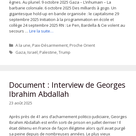
ègnes. Au pluriel. 9 octobre 2025 Gaza – L’inhumain – La
barbarie coloniale. 6 octobre 2025 Des milliards à gogo. Un
gigantesque hold-up en bande organisée : le capitalisme 29
septembre 2025 Initiation à la programmation en école et
collège 24 septembre 2025 RN : Le Pen, Bardella & Cie volent au
secours …
Lire la suite…
Catégories
A la une
,
Paix-Désarmement
,
Proche Orient
Étiquettes
Gaza
,
Israël
,
Palestine
,
Trump
Document : Interview de Georges
Ibrahim Abdallah
23 août 2025
Après près de 41 ans d’acharnement politico-judiciaire, Georges
Ibrahim Abdallah est enfin sorti de prison en juillet dernier ! Il
était détenu en France de façon illégitime alors qu’il avait purgé
sa peine depuis de nombreuses années. Le plus vieux