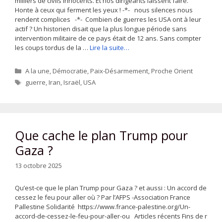
milliers de civils innocents. Et nos dirigeants laissent faire.
Honte à ceux qui ferment les yeux ! -*- nous silences nous
rendent complices -*- Combien de guerres les USA ont à leur
actif ? Un historien disait que la plus longue période sans
intervention militaire de ce pays était de 12 ans. Sans compter
les coups tordus de la …
Lire la suite…
Catégories
A la une
,
Démocratie
,
Paix-Désarmement
,
Proche Orient
Étiquettes
guerre
,
Iran
,
Israël
,
USA
Que cache le plan Trump pour
Gaza ?
13 octobre 2025
Qu’est-ce que le plan Trump pour Gaza ? et aussi : Un accord de
cessez le feu pour aller où ? Par l’AFPS -Association France
Pallestine Solidarité https://www.france-palestine.org/Un-
accord-de-cessez-le-feu-pour-aller-ou Articles récents Fins de r