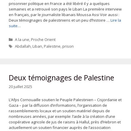
prisonnier politique en France a été libéré il y a quelques
semaines et a retrouvé son pays le Liban La première interview
en français, par le journaliste libanais Moussa Assi Voir aussi :
Deux témoignages de palestiniens et un peu d’histoire …
Lire la
suite…
Catégories
A la une
,
Proche Orient
Étiquettes
Abdallah
,
Liban
,
Palestine
,
prison
Deux témoignages de Palestine
20 juillet 2025
L’Afps Cornouaille soutien le Peuple Palestinien – Cisjordanie et
Gaza – par la diffusion d’informations, l’organisation de
rassemblements locaux et un soutien matériel depuis de
nombreuses années, par exemple: l’aide à la création d’une
coopérative agricole de jus de raisins à Hallul, près d’Hebron et
actuellement un soutien financier auprès de l’association