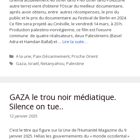
cinéma actuellement No other land « No other land » (Aucune
autre terre) vient d’obtenir l’Oscar du meilleur documentaire,
aprés avoir obtenu, entre autres récompenses, le prix du
public et le prix du documentaire au Festival de Berlin en 2024.
Ce film sera projeté au Cinéville, le vendredi 14 mars, à 20 h.
Production palestino-norvégienne, ce film est l’oeuvre
commune de quatre réalisateurs, deux Palestiniens (Basel
Adra et Hamdan Ballal) et …
Lire la suite…
Catégories
A la une
,
Paix-Désarmement
,
Proche Orient
Étiquettes
Gaza
,
Israël
,
Netanyahou
,
Palestine
GAZA le trou noir médiatique.
Silence on tue..
12 janvier 2025
C’est le titre qui figure sur la Une de l’Humanité Magazine du 9
janvier 2025. Hélas les gouvernements du « monde occidental »