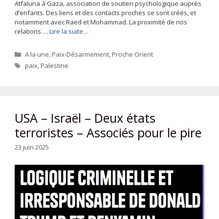
Atfaluna à Gaza, association de soutien psychologique auprès
d’enfants. Des liens et des contacts proches se sont créés, et
notamment avec Raed et Mohammad. La proximité de nos
relations …
Lire la suite…
Catégories
A la une
,
Paix-Désarmement
,
Proche Orient
Étiquettes
paix
,
Palestine
USA – Israël – Deux états
terroristes – Associés pour le pire
23 juin 2025