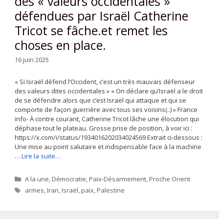
des « valeurs occidentales »
défendues par Israël Catherine
Tricot se fâche.et remet les
choses en place.
16 juin 2025
« Si Israël défend l’Occident, c’est un très mauvais défenseur
des valeurs dites occidentales » « On déclare qu’Israël a le droit
de se défendre alors que c’est Israël qui attaque et qui se
comporte de façon guerrière avec tous ses voisins(..) » France
info- À contre courant, Catherine Tricot lâche une élocution qui
déphase tout le plateau. Grosse prise de position, à voir ici :
https://x.com/i/status/1934016202034024569 Extrait ci-dessous :
Une mise au point salutaire et indispensable face à la machine
…
Lire la suite…
Catégories
A la une
,
Démocratie
,
Paix-Désarmement
,
Proche Orient
Étiquettes
armes
,
Iran
,
Israël
,
paix
,
Palestine