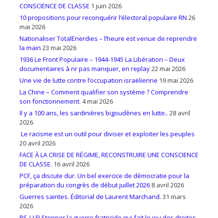
CONSCIENCE DE CLASSE
1 juin 2026
10 propositions pour reconquérir l’électoral populaire RN
26
mai 2026
Nationaliser TotalEnerdies – l’heure est venue de reprendre
la main
23 mai 2026
1936 Le Front Populaire – 1944-1945 La Libération – Deux
documentaires à nr pas manquer, en replay
22 mai 2026
Une vie de lutte contre l’occupation israëlienne
19 mai 2026
La Chine – Comment qualifier son système ? Comprendre
son fonctionnement.
4 mai 2026
Il y a 100 ans, les sardinières bigoudènes en lutte..
28 avril
2026
Le racisme est un outil pour diviser et exploiter les peuples
20 avril 2026
FACE À LA CRISE DE RÉGIME, RECONSTRUIRE UNE CONSCIENCE
DE CLASSE.
16 avril 2026
PCF, ça discute dur. Un bel exercice de démocratie pour la
préparation du congrès de début juillet 2026
8 avril 2026
Guerres saintes. Éditorial de Laurent Marchand.
31 mars
2026
PS / LFI Stopper la guerre fratricide qui fait le jeu des droites