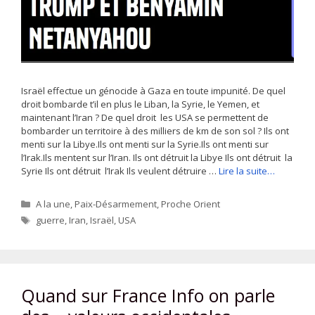
Israël effectue un génocide à Gaza en toute impunité. De quel
droit bombarde t’il en plus le Liban, la Syrie, le Yemen, et
maintenant l’Iran ? De quel droit les USA se permettent de
bombarder un territoire à des milliers de km de son sol ? Ils ont
menti sur la Libye.Ils ont menti sur la Syrie.Ils ont menti sur
l’Irak.Ils mentent sur l’Iran. Ils ont détruit la Libye Ils ont détruit la
Syrie Ils ont détruit l’Irak Ils veulent détruire …
Lire la suite…
Catégories
A la une
,
Paix-Désarmement
,
Proche Orient
Étiquettes
guerre
,
Iran
,
Israël
,
USA
Quand sur France Info on parle