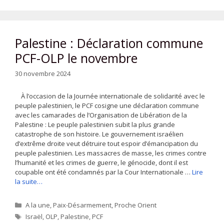
Palestine : Déclaration commune
PCF-OLP le novembre
30 novembre 2024
À l’occasion de la Journée internationale de solidarité avec le
peuple palestinien, le PCF cosigne une déclaration commune
avec les camarades de l’Organisation de Libération de la
Palestine : Le peuple palestinien subit la plus grande
catastrophe de son histoire. Le gouvernement israélien
d’extrême droite veut détruire tout espoir d’émancipation du
peuple palestinien. Les massacres de masse, les crimes contre
l’humanité et les crimes de guerre, le génocide, dont il est
coupable ont été condamnés par la Cour Internationale …
Lire
la suite…
Catégories
A la une
,
Paix-Désarmement
,
Proche Orient
Étiquettes
Israël
,
OLP
,
Palestine
,
PCF