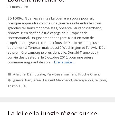
31 mars 2026
ÉDITORIAL. Guerres saintes La guerre en cours pourrait
presque apparaître comme une guerre sainte entre les trois
grandes religions monothéistes, observe Laurent Marchand,
rédacteur en chef délégué chargé de l’Europe et de
l’international. Un glissement dangereux est en train de
s’opérer, analyse-t-il, car les « fous de Dieu » ne sont plus
seulement à Téhéran mais aussi à Washington et Tel Aviv. Dès
sa première campagne présidentielle, Donald Trump avait
convié des pasteurs, le 5 octobre 2016, pour une prière
commune augurant de son …
Lire la suite…
Catégories
A la une
,
Démocratie
,
Paix-Désarmement
,
Proche Orient
Étiquettes
guerre
,
Iran
,
Israël
,
Laurent Marchand
,
Netanyahou
,
religion
,
Trump
,
USA
La loi de la jungle règne sur ce