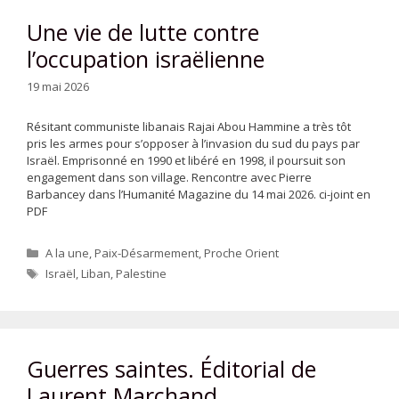
Une vie de lutte contre
l’occupation israëlienne
19 mai 2026
Résitant communiste libanais Rajai Abou Hammine a très tôt
pris les armes pour s’opposer à l’invasion du sud du pays par
Israël. Emprisonné en 1990 et libéré en 1998, il poursuit son
engagement dans son village. Rencontre avec Pierre
Barbancey dans l’Humanité Magazine du 14 mai 2026. ci-joint en
PDF
Catégories
A la une
,
Paix-Désarmement
,
Proche Orient
Étiquettes
Israël
,
Liban
,
Palestine
Guerres saintes. Éditorial de
Laurent Marchand.