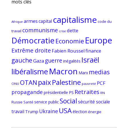
mots clés
capitalisme
armes
capital
code du
Afrique
communisme
dette
travail
crise
Europe
Démocratie
Economie
Extrême droite
Fabien Roussel
finance
Israël
gauche
guerre
Gaza
inégalités
Macron
libéralisme
medias
Marx
paix
Palestine
OTAN
PCF
ONU
pauvreté
Retraites
propagande
PS
présidentielle
RN
Social
sécurité sociale
service public
Russie
Santé
USA
Ukraine
travail
Trump
élection
énergie