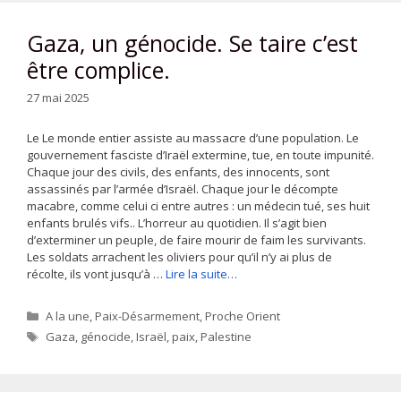
Gaza, un génocide. Se taire c’est
être complice.
27 mai 2025
Le Le monde entier assiste au massacre d’une population. Le
gouvernement fasciste d’Iraël extermine, tue, en toute impunité.
Chaque jour des civils, des enfants, des innocents, sont
assassinés par l’armée d’Israël. Chaque jour le décompte
macabre, comme celui ci entre autres : un médecin tué, ses huit
enfants brulés vifs.. L’horreur au quotidien. Il s’agit bien
d’exterminer un peuple, de faire mourir de faim les survivants.
Les soldats arrachent les oliviers pour qu’il n’y ai plus de
récolte, ils vont jusqu’à …
Lire la suite…
Catégories
A la une
,
Paix-Désarmement
,
Proche Orient
Étiquettes
Gaza
,
génocide
,
Israël
,
paix
,
Palestine