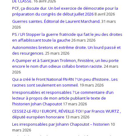
DE CLASSE.
16 avril 2026
PCF, ça discute dur. Un bel exercice de démocratie pour la
préparation du congrès de début juillet 2026
8 avril 2026
Guerres saintes. Éditorial de Laurent Marchand.
31 mars
2026
PS / LFI Stopper la guerre fratricide qui fait le jeu des droites
en affaiblissant toute la gauche
26 mars 2026
Autonomistes bretons et extrême droite. Un lourd passé et
des resurgences.
25 mars 2026
A Quimper et à Saint Jean Trolimon, Finistère, un lieu porte
encore le nom d’un odieux collabo breton raciste.
24 mars
2026
Qui a créé le Front National FN-RN ? Un peu d’histoire.. Les
racines sont seulement en sommeil.
19 mars 2026
Irresponsables et responsables ? Le commentaire d’un
lecteur à propos de mon article publiant le texte de
l’historien Johan Chapoutot
17 mars 2026
CESSEZ-LE-FEU ! EUROPE, RÉVEILLE-TOI ! par Francis WURTZ ,
député européen honoraire
13 mars 2026
Les irresponsables par Johann Chapoutot – historien
10
mars 2026