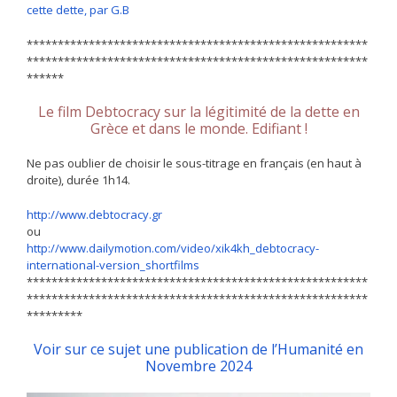
cette dette, par G.B
*******************************************************
*******************************************************
******
Le film Debtocracy sur la légitimité de la dette en
Grèce et dans le monde. Edifiant !
Ne pas oublier de choisir le sous-titrage en français (en haut à
droite), durée 1h14.
http://www.debtocracy.gr
ou
http://www.dailymotion.com/video/xik4kh_debtocracy-
international-version_shortfilms
*******************************************************
*******************************************************
*********
Voir sur ce sujet une publication de l’Humanité en
Novembre 2024