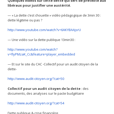
Quelques vidéos sur cette dette qui sert de prétexte aux
libéraux pour justifier une austérité.
— « La dette c’est chouette » vidéo pédagogique de 3min 30 :
dette légitime ou pas ?
http://www.youtube.com/watch?v=6AKYBAAjsrU
— Une vidéo sur la dette publique 13min30 :
http://www.youtube.com/watch?
v=fIyPMzaK_Cc&feature=player_embedded
— Et sur le site du CAC -Collectif pour un audit citoyen de la
dette-
http://www.audit-citoyen.org/?cat=50
Collectif pour un audit citoyen de la dette
: des
documents, des analyses sur le pacte budgétaire
http://www.audit-citoyen.org/?cat=54
Dette publique & crise financière