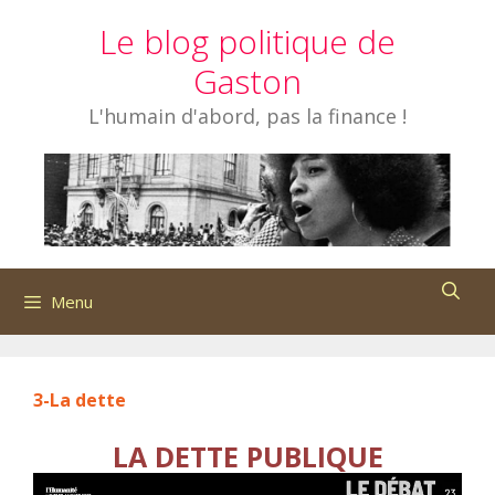
Aller
Le blog politique de
au
contenu
Gaston
L'humain d'abord, pas la finance !
Menu
3-La dette
LA DETTE PUBLIQUE