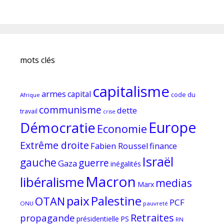
mots clés
capitalisme
armes
capital
code du
Afrique
communisme
dette
travail
crise
Europe
Démocratie
Economie
Extrême droite
Fabien Roussel
finance
Israël
gauche
guerre
Gaza
inégalités
Macron
libéralisme
medias
Marx
paix
Palestine
OTAN
PCF
ONU
pauvreté
Retraites
propagande
PS
présidentielle
RN