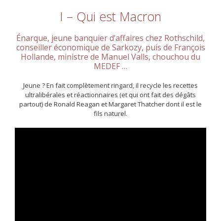
I – Qui est Macron
Énarque, jeune banquier d’affaires chez Rothschild,
conseiller économique de Sarkozy, puis de François
Hollande, ministre de Manuel Valls, chouchou du
MEDEF …
Jeune ? En fait complètement ringard, il recycle les recettes
ultralibérales et réactionnaires (et qui ont fait des dégâts
partout) de Ronald Reagan et Margaret Thatcher dont il est le
fils naturel.