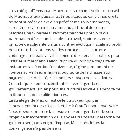
La stratégie d’Emmanuel Macron illustre à merveille ce conseil
de Machiavel aux puissants. Si les attaques contre nos droits
se sont succédées avec les précédents gouvernements,
rarement on a connu un rythme aussi brutal de contre-
réformes néo-libérales : renforcement des pouvoirs du
patronat en détruisant le code du travail, rupture avec le
principe de solidarité via une contre-révolution fiscale au profit
des ultra-riches, projets sur les retraites et l’assurance
chômage au rabais, affaiblissement des services publics pour
justifier la marchandisation, rupture du principe d’égalité en
instaurant la sélection à l’université, régime permanent de
libertés surveillées et limités, poursuite de la chasse aux
migrant·e·s et de la répression des citoyen·ne·s solidaires…
Ces attaques sont concomitantes, avec l’agenda du
gouvernement : un an pour une rupture radicale au service de
la finance et des multinationales.
La stratégie de Macron est celle du boxeur qui par
l’enchaînement des coups cherche à étouffer son adversaire.
Nous devons prendre la mesure de son agenda et de son
projet de thatchérisation de la société française : personne ne
gagnera seul, converger s’impose. Mais sans luttes la
convergence n’a pas de sens.