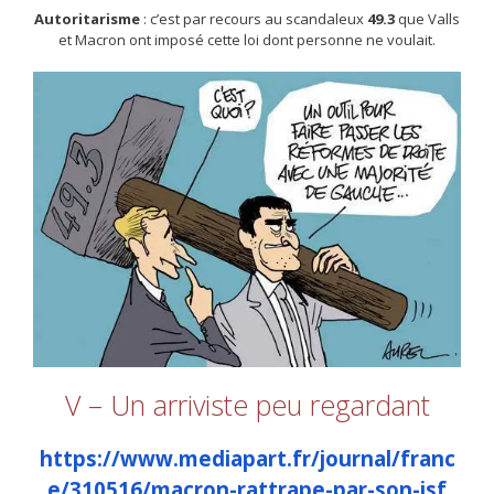
Autoritarisme
: c’est par recours au scandaleux
49.3
que Valls
et Macron ont imposé cette loi dont personne ne voulait.
V – Un arriviste peu regardant
https://www.mediapart.fr/journal/franc
e/310516/macron-rattrape-par-son-isf