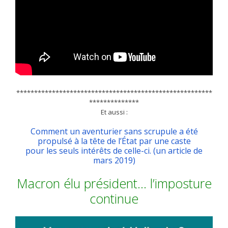
*******************************************************
**************
Et aussi :
Comment un aventurier sans scrupule a été
propulsé à la tête de l’État par une caste
pour les seuls intérêts de celle-ci. (un article de
mars 2019)
Macron élu président… l’imposture
continue