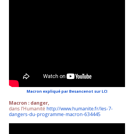
Macron expliqué par Besancenot sur LCI
Macron : danger,
dans l’Humanité
http://www.humanite.fr/les-7-
dangers-du-programme-macron-634445