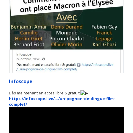
Infoscope
·
Dès maintenant en accès libre & gratuit
https://infoscope.live/…/un-pognon-de-dingue-film-
complet/