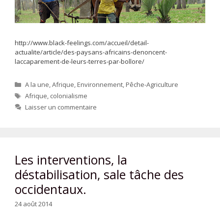
http://www.black-feelings.com/accueil/detail-
actualite/article/des-paysans-africains-denoncent-
laccaparement-de-leurs-terres-par-bollore/
Catégories
A la une
,
Afrique
,
Environnement
,
Pêche-Agriculture
Étiquettes
Afrique
,
colonialisme
Laisser un commentaire
Les interventions, la
déstabilisation, sale tâche des
occidentaux.
24 août 2014