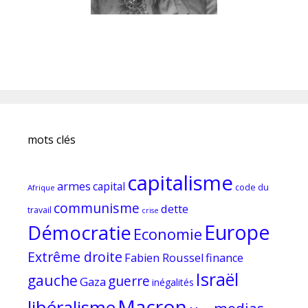
mots clés
capitalisme
armes
capital
code du
Afrique
communisme
dette
travail
crise
Europe
Démocratie
Economie
Extrême droite
Fabien Roussel
finance
Israël
gauche
guerre
Gaza
inégalités
Macron
libéralisme