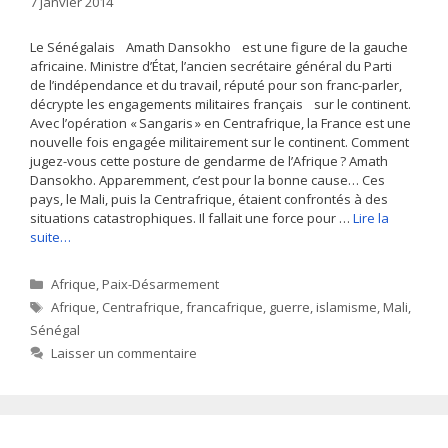
7 janvier 2014
Le Sénégalais Amath Dansokho est une figure de la gauche
africaine. Ministre d’État, l’ancien secrétaire général du Parti
de l’indépendance et du travail, réputé pour son franc-parler,
décrypte les engagements militaires français sur le continent.
Avec l’opération « Sangaris » en Centrafrique, la France est une
nouvelle fois engagée militairement sur le continent. Comment
jugez-vous cette posture de gendarme de l’Afrique ? Amath
Dansokho. Apparemment, c’est pour la bonne cause… Ces
pays, le Mali, puis la Centrafrique, étaient confrontés à des
situations catastrophiques. Il fallait une force pour …
Lire la
suite…
Catégories
Afrique
,
Paix-Désarmement
Étiquettes
Afrique
,
Centrafrique
,
francafrique
,
guerre
,
islamisme
,
Mali
,
Sénégal
Laisser un commentaire