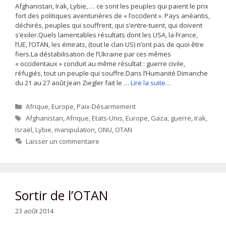
Afghanistan, Irak, Lybie, … ce sont les peuples qui paient le prix
fort des politiques aventurières de « l’occident ». Pays anéantis,
déchirés, peuples qui souffrent, qui s’entre-tuent, qui doivent
s’exiler.Quels lamentables résultats dont les USA, la France,
l’UE, l’OTAN, les émirats, (tout le clan US) n’ont pas de quoi être
fiers.La déstabilisation de l’Ukraine par ces mêmes
« occidentaux » conduit au même résultat : guerre civile,
réfugiés, tout un peuple qui souffre.Dans l’Humanité Dimanche
du 21 au 27 août Jean Ziegler fait le …
Lire la suite…
Catégories
Afrique
,
Europe
,
Paix-Désarmement
Étiquettes
Afghanistan
,
Afrique
,
Etats-Unis
,
Europe
,
Gaza
,
guerre
,
Irak
,
Israël
,
Lybie
,
manipulation
,
ONU
,
OTAN
Laisser un commentaire
Sortir de l’OTAN
23 août 2014