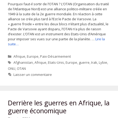
Pourquoi faut-il sortir de l’OTAN ? L’OTAN (Organisation du traité
de l’Atlantique Nord) est une alliance politico-militaire créée en
1949 à la suite de la 2e guerre mondiale. En réaction à cette
alliance se crée plus tard à l’Est le Pacte de Varsovie. La
« guerre froide » entre les deux blocs n’étant plus d’actualité, le
Pacte de Varsovie ayant disparu, l’OTAN n’a plus de raison
d’exister. L’OTAN est un instrument des Etats-Unis d’Amérique
pour imposer ses vues sur une partie de la planète. …
Lire la
suite…
Catégories
Afrique
,
Europe
,
Paix-Désarmement
Étiquettes
Afghanistan
,
Afrique
,
Etats-Unis
,
Europe
,
guerre
,
Irak
,
Lybie
,
ONU
,
OTAN
Laisser un commentaire
Derrière les guerres en Afrique, la
guerre économique