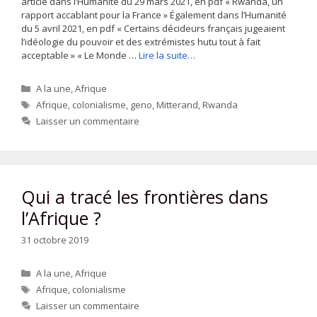
article dans l’Humanité du 29 mars 2021, en pdf « Rwanda, un
rapport accablant pour la France » Également dans l’Humanité
du 5 avril 2021, en pdf « Certains décideurs français jugeaient
l’idéologie du pouvoir et des extrémistes hutu tout à fait
acceptable » « Le Monde …
Lire la suite…
Catégories
A la une
,
Afrique
Étiquettes
Afrique
,
colonialisme
,
geno
,
Mitterand
,
Rwanda
Laisser un commentaire
Qui a tracé les frontières dans
l’Afrique ?
31 octobre 2019
Catégories
A la une
,
Afrique
Étiquettes
Afrique
,
colonialisme
Laisser un commentaire