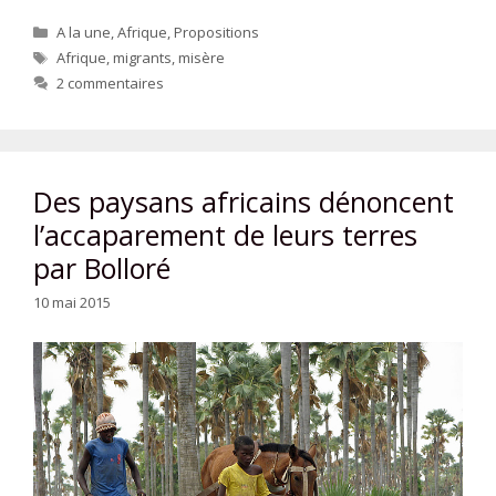
Catégories
A la une
,
Afrique
,
Propositions
Étiquettes
Afrique
,
migrants
,
misère
2 commentaires
Des paysans africains dénoncent
l’accaparement de leurs terres
par Bolloré
10 mai 2015