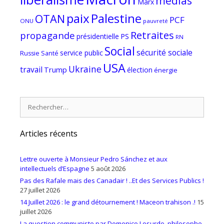
medias
Marx
paix
Palestine
OTAN
PCF
ONU
pauvreté
Retraites
propagande
PS
présidentielle
RN
Social
sécurité sociale
service public
Russie
Santé
USA
Ukraine
travail
Trump
élection
énergie
Rechercher :
Articles récents
Lettre ouverte à Monsieur Pedro Sánchez et aux
intellectuels d’Espagne
5 août 2026
Pas des Rafale mais des Canadair ! ..Et des Services Publics !
27 juillet 2026
14 Juillet 2026 : le grand détournement ! Maceon trahison .!
15
juillet 2026
La question communiste par Domenico Losurdo, philosophe