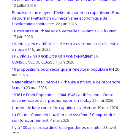
12 juillet 2026
Populisme ; un moyen d’éviter de parler du capitalisme. Pour
détourner l »attention du mécanisme économique de
l’exploitation capitaliste.
22 juin 2026
Tristes sires au chateau de Versailles ! Avant le G7 à Evian.
17 juin 2026
I.A. Intelligence artificielle, elle era « avec nous » si elle est «
à nous.» !
16 juin 2026
LE « VÉCU » NE PRODUIT PAS SPONTANÉMENT LA
CONSCIENCE DE CLASSE
1 juin 2026
10 propositions pour reconquérir l’électoral populaire RN
26
mai 2026
Nationaliser TotalEnerdies – l’heure est venue de reprendre
la main
23 mai 2026
1936 Le Front Populaire – 1944-1945 La Libération – Deux
documentaires à nr pas manquer, en replay
22 mai 2026
Une vie de lutte contre l’occupation israëlienne
19 mai 2026
La Chine – Comment qualifier son système ? Comprendre
son fonctionnement.
4 mai 2026
Il y a 100 ans, les sardinières bigoudènes en lutte..
28 avril
2026