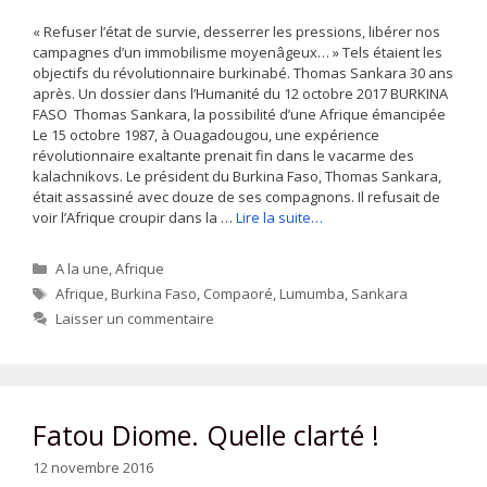
« Refuser l’état de survie, desserrer les pressions, libérer nos
campagnes d’un immobilisme moyenâgeux… » Tels étaient les
objectifs du révolutionnaire burkinabé. Thomas Sankara 30 ans
après. Un dossier dans l’Humanité du 12 octobre 2017 BURKINA
FASO Thomas Sankara, la possibilité d’une Afrique émancipée
Le 15 octobre 1987, à Ouagadougou, une expérience
révolutionnaire exaltante prenait fin dans le vacarme des
kalachnikovs. Le président du Burkina Faso, Thomas Sankara,
était assassiné avec douze de ses compagnons. Il refusait de
voir l’Afrique croupir dans la …
Lire la suite…
Catégories
A la une
,
Afrique
Étiquettes
Afrique
,
Burkina Faso
,
Compaoré
,
Lumumba
,
Sankara
Laisser un commentaire
Fatou Diome. Quelle clarté !
12 novembre 2016