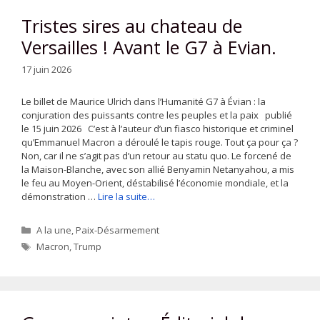
Tristes sires au chateau de
Versailles ! Avant le G7 à Evian.
17 juin 2026
Le billet de Maurice Ulrich dans l’Humanité G7 à Évian : la
conjuration des puissants contre les peuples et la paix publié
le 15 juin 2026 C’est à l’auteur d’un fiasco historique et criminel
qu’Emmanuel Macron a déroulé le tapis rouge. Tout ça pour ça ?
Non, car il ne s’agit pas d’un retour au statu quo. Le forcené de
la Maison-Blanche, avec son allié Benyamin Netanyahou, a mis
le feu au Moyen-Orient, déstabilisé l’économie mondiale, et la
démonstration …
Lire la suite…
Catégories
A la une
,
Paix-Désarmement
Étiquettes
Macron
,
Trump