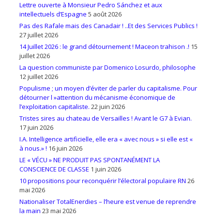
Lettre ouverte à Monsieur Pedro Sánchez et aux
intellectuels d’Espagne
5 août 2026
Pas des Rafale mais des Canadair ! ..Et des Services Publics !
27 juillet 2026
14 Juillet 2026 : le grand détournement ! Maceon trahison .!
15
juillet 2026
La question communiste par Domenico Losurdo, philosophe
12 juillet 2026
Populisme ; un moyen d’éviter de parler du capitalisme. Pour
détourner l »attention du mécanisme économique de
l’exploitation capitaliste.
22 juin 2026
Tristes sires au chateau de Versailles ! Avant le G7 à Evian.
17 juin 2026
I.A. Intelligence artificielle, elle era « avec nous » si elle est «
à nous.» !
16 juin 2026
LE « VÉCU » NE PRODUIT PAS SPONTANÉMENT LA
CONSCIENCE DE CLASSE
1 juin 2026
10 propositions pour reconquérir l’électoral populaire RN
26
mai 2026
Nationaliser TotalEnerdies – l’heure est venue de reprendre
la main
23 mai 2026