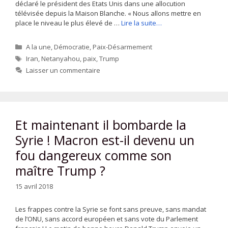
déclaré le président des Etats Unis dans une allocution
télévisée depuis la Maison Blanche. « Nous allons mettre en
place le niveau le plus élevé de …
Lire la suite…
Catégories
A la une
,
Démocratie
,
Paix-Désarmement
Étiquettes
Iran
,
Netanyahou
,
paix
,
Trump
Laisser un commentaire
Et maintenant il bombarde la
Syrie ! Macron est-il devenu un
fou dangereux comme son
maître Trump ?
15 avril 2018
Les frappes contre la Syrie se font sans preuve, sans mandat
de l’ONU, sans accord européen et sans vote du Parlement