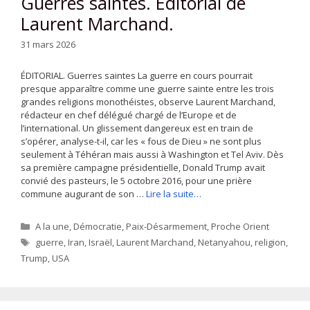
Guerres saintes. Éditorial de
Laurent Marchand.
31 mars 2026
ÉDITORIAL. Guerres saintes La guerre en cours pourrait
presque apparaître comme une guerre sainte entre les trois
grandes religions monothéistes, observe Laurent Marchand,
rédacteur en chef délégué chargé de l’Europe et de
l’international. Un glissement dangereux est en train de
s’opérer, analyse-t-il, car les « fous de Dieu » ne sont plus
seulement à Téhéran mais aussi à Washington et Tel Aviv. Dès
sa première campagne présidentielle, Donald Trump avait
convié des pasteurs, le 5 octobre 2016, pour une prière
commune augurant de son …
Lire la suite…
Catégories
A la une
,
Démocratie
,
Paix-Désarmement
,
Proche Orient
Étiquettes
guerre
,
Iran
,
Israël
,
Laurent Marchand
,
Netanyahou
,
religion
,
Trump
,
USA