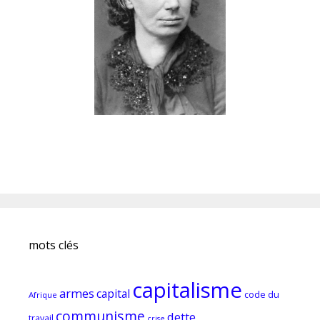
mots clés
capitalisme
armes
capital
code du
Afrique
communisme
dette
travail
crise