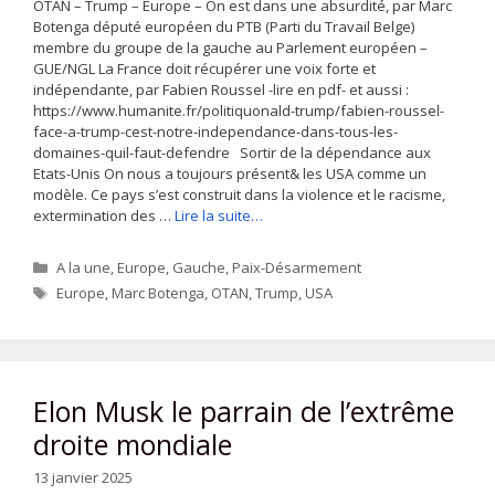
OTAN – Trump – Europe – On est dans une absurdité, par Marc
Botenga député européen du PTB (Parti du Travail Belge)
membre du groupe de la gauche au Parlement européen –
GUE/NGL La France doit récupérer une voix forte et
indépendante, par Fabien Roussel -lire en pdf- et aussi :
https://www.humanite.fr/politiquonald-trump/fabien-roussel-
face-a-trump-cest-notre-independance-dans-tous-les-
domaines-quil-faut-defendre Sortir de la dépendance aux
Etats-Unis On nous a toujours présent& les USA comme un
modèle. Ce pays s’est construit dans la violence et le racisme,
extermination des …
Lire la suite…
Catégories
A la une
,
Europe
,
Gauche
,
Paix-Désarmement
Étiquettes
Europe
,
Marc Botenga
,
OTAN
,
Trump
,
USA
Elon Musk le parrain de l’extrême
droite mondiale
13 janvier 2025