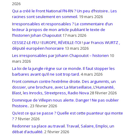
2026
Qui a créé le Front National FN-RN ? Un peu d’histoire.. Les
racines sont seulement en sommeil.
19 mars 2026
Irresponsables et responsables ? Le commentaire d’un
lecteur à propos de mon article publiant le texte de
l’historien Johan Chapoutot
17 mars 2026
CESSEZ-LE-FEU ! EUROPE, RÉVEILLE-TOI ! par Francis WURTZ ,
député européen honoraire
13 mars 2026
Les irresponsables par Johann Chapoutot – historien
10
mars 2026
La loi de la jungle règne sur ce monde. Il faut stopper les
barbares avant qu’il ne soit trop tard.
4 mars 2026
Front commun contre l’extrême droite. Des argumrnts, un
dossier, une brochure, avec La Marseillaise, L’Humanité,
Blast, les Inrocks, Streetpress, Radio Nova
28 février 2026
Dominique de Villepin nous alerte. Danger ! Ne pas oublier
l’histoire..
23 février 2026
Qu’est ce qui se passe ? Quelle est cette puanteur qui monte
?
7 février 2026
Redonner sa place au travail. Travail, Salaire, Emploi, un
débat d’actualité.
2 février 2026