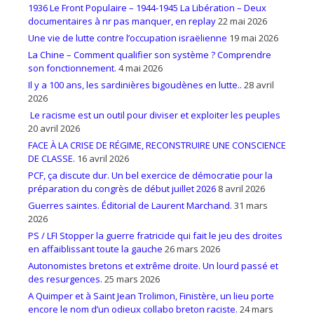
1936 Le Front Populaire – 1944-1945 La Libération – Deux
documentaires à nr pas manquer, en replay
22 mai 2026
Une vie de lutte contre l’occupation israëlienne
19 mai 2026
La Chine – Comment qualifier son système ? Comprendre
son fonctionnement.
4 mai 2026
Il y a 100 ans, les sardinières bigoudènes en lutte..
28 avril
2026
Le racisme est un outil pour diviser et exploiter les peuples
20 avril 2026
FACE À LA CRISE DE RÉGIME, RECONSTRUIRE UNE CONSCIENCE
DE CLASSE.
16 avril 2026
PCF, ça discute dur. Un bel exercice de démocratie pour la
préparation du congrès de début juillet 2026
8 avril 2026
Guerres saintes. Éditorial de Laurent Marchand.
31 mars
2026
PS / LFI Stopper la guerre fratricide qui fait le jeu des droites
en affaiblissant toute la gauche
26 mars 2026
Autonomistes bretons et extrême droite. Un lourd passé et
des resurgences.
25 mars 2026
A Quimper et à Saint Jean Trolimon, Finistère, un lieu porte
encore le nom d’un odieux collabo breton raciste.
24 mars