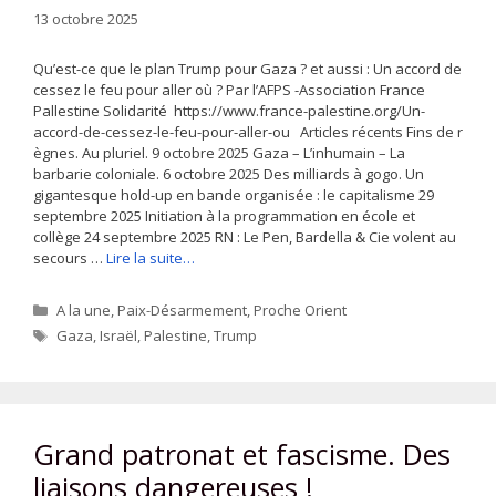
13 octobre 2025
Qu’est-ce que le plan Trump pour Gaza ? et aussi : Un accord de
cessez le feu pour aller où ? Par l’AFPS -Association France
Pallestine Solidarité https://www.france-palestine.org/Un-
accord-de-cessez-le-feu-pour-aller-ou Articles récents Fins de r
ègnes. Au pluriel. 9 octobre 2025 Gaza – L’inhumain – La
barbarie coloniale. 6 octobre 2025 Des milliards à gogo. Un
gigantesque hold-up en bande organisée : le capitalisme 29
septembre 2025 Initiation à la programmation en école et
collège 24 septembre 2025 RN : Le Pen, Bardella & Cie volent au
secours …
Lire la suite…
Catégories
A la une
,
Paix-Désarmement
,
Proche Orient
Étiquettes
Gaza
,
Israël
,
Palestine
,
Trump
Grand patronat et fascisme. Des
liaisons dangereuses !