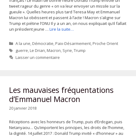
français ! Le matin de bonne heure Donald Trump envoie un
tweet rageur du genre « on va leur envoyer un missile sur la
gueule ». Quelles heures plus tard Teresa May et Emmanuel
Macron lui obéissent et passent à l’acte ! Macron s’aligne sur
Trump et piétine l’ONU Il y a un an, on nous expliquait qu’il fallait
un président jeune …
Lire la suite…
Catégories
A la une
,
Démocratie
,
Paix-Désarmement
,
Proche Orient
Étiquettes
guerre
,
Le Drian
,
Macron
,
Syrie
,
Trump
Laisser un commentaire
Les mauvaises fréquentations
d’Emmanuel Macron
20 janvier 2018
Réceptions avec les honneurs de Trump, puis d’Erdogan, puis
Netanyaou… Qu’importent les principes, les droits de l’homme,
la dignité. 14 juillet 2017 : Donald Trump invité « d’honneur » au