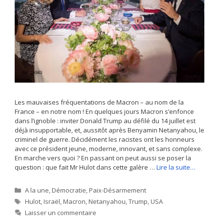
Les mauvaises fréquentations de Macron – au nom de la
France – en notre nom ! En quelques jours Macron s’enfonce
dans l’ignoble : inviter Donald Trump au défilé du 14 juillet est
déjà insupportable, et, aussitôt après Benyamin Netanyahou, le
criminel de guerre. Décidément les racistes ont les honneurs
avec ce président jeune, moderne, innovant, et sans complexe.
En marche vers quoi ? En passant on peut aussi se poser la
question : que fait Mr Hulot dans cette galère …
Lire la suite…
Catégories
A la une
,
Démocratie
,
Paix-Désarmement
Étiquettes
Hulot
,
Israël
,
Macron
,
Netanyahou
,
Trump
,
USA
Laisser un commentaire