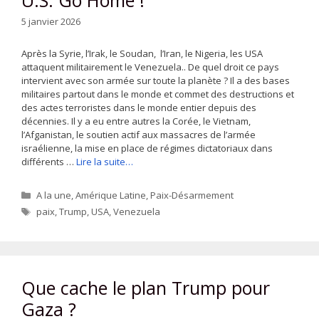
5 janvier 2026
Après la Syrie, l’Irak, le Soudan, l’Iran, le Nigeria, les USA
attaquent militairement le Venezuela.. De quel droit ce pays
intervient avec son armée sur toute la planète ? Il a des bases
militaires partout dans le monde et commet des destructions et
des actes terroristes dans le monde entier depuis des
décennies. Il y a eu entre autres la Corée, le Vietnam,
l’Afganistan, le soutien actif aux massacres de l’armée
israélienne, la mise en place de régimes dictatoriaux dans
différents …
Lire la suite…
Catégories
A la une
,
Amérique Latine
,
Paix-Désarmement
Étiquettes
paix
,
Trump
,
USA
,
Venezuela
Que cache le plan Trump pour
Gaza ?