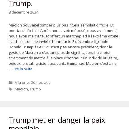
Trump.
8 décembre 2024
Macron pouvait-il tomber plus bas ? Cela semblait difficile. Et
pourtant il l’a fait ! Après nous avoir méprisé, nous avoir menti,
nous avoir maltraité, et offert un marchepied à l’extrême droite
il a choisi comme invité d’honneur le 8 décembre l’ignoble
Donald Trump ! Celui-ci n’est pas encore président, donc le
geste de Macron a d’autant plus de signification. Il a choisi
sciemment de mettre à la place d’honneur un individu vulgaire,
odieux, brutal, raciste, fascisant.. Emmanuel Macron s’est ainsi
…
Lire la suite…
Catégories
A la une
,
Démocratie
Étiquettes
Macron
,
Trump
Trump met en danger la paix
mondiale