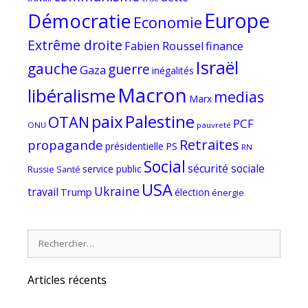
Europe
Démocratie
Economie
Extrême droite
Fabien Roussel
finance
Israël
gauche
guerre
Gaza
inégalités
Macron
libéralisme
medias
Marx
paix
Palestine
OTAN
PCF
ONU
pauvreté
Retraites
propagande
PS
présidentielle
RN
Social
sécurité sociale
service public
Russie
Santé
USA
Ukraine
travail
Trump
élection
énergie
Rechercher :
Articles récents