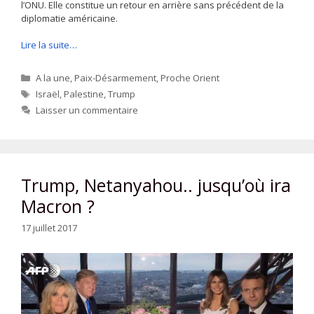
l’ONU. Elle constitue un retour en arrière sans précédent de la
diplomatie américaine.
Lire la suite…
Catégories
A la une
,
Paix-Désarmement
,
Proche Orient
Étiquettes
Israël
,
Palestine
,
Trump
Laisser un commentaire
Trump, Netanyahou.. jusqu’où ira
Macron ?
17 juillet 2017