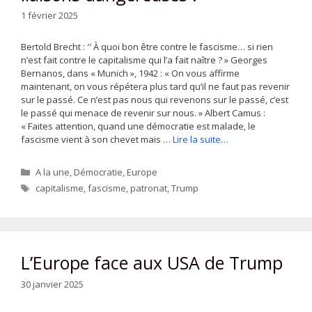
1 février 2025
Bertold Brecht : ′′ À quoi bon être contre le fascisme… si rien
n’est fait contre le capitalisme qui l’a fait naître ? » Georges
Bernanos, dans « Munich », 1942 : « On vous affirme
maintenant, on vous répétera plus tard qu’il ne faut pas revenir
sur le passé. Ce n’est pas nous qui revenons sur le passé, c’est
le passé qui menace de revenir sur nous. » Albert Camus :
« Faites attention, quand une démocratie est malade, le
fascisme vient à son chevet mais …
Lire la suite…
Catégories
A la une
,
Démocratie
,
Europe
Étiquettes
capitalisme
,
fascisme
,
patronat
,
Trump
L’Europe face aux USA de Trump
30 janvier 2025