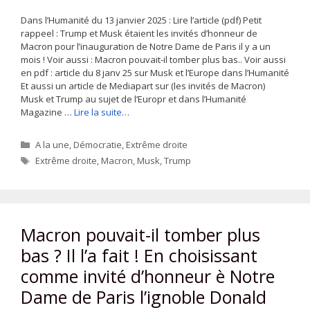
Dans l’Humanité du 13 janvier 2025 : Lire l’article (pdf) Petit
rappeel : Trump et Musk étaient les invités d’honneur de
Macron pour l’inauguration de Notre Dame de Paris il y a un
mois ! Voir aussi : Macron pouvait-il tomber plus bas.. Voir aussi
en pdf : article du 8 janv 25 sur Musk et l’Europe dans l’Humanité
Et aussi un article de Mediapart sur (les invités de Macron)
Musk et Trump au sujet de l’Europr et dans l’Humanité
Magazine …
Lire la suite…
Catégories
A la une
,
Démocratie
,
Extrême droite
Étiquettes
Extrême droite
,
Macron
,
Musk
,
Trump
Macron pouvait-il tomber plus
bas ? Il l’a fait ! En choisissant
comme invité d’honneur è Notre
Dame de Paris l’ignoble Donald