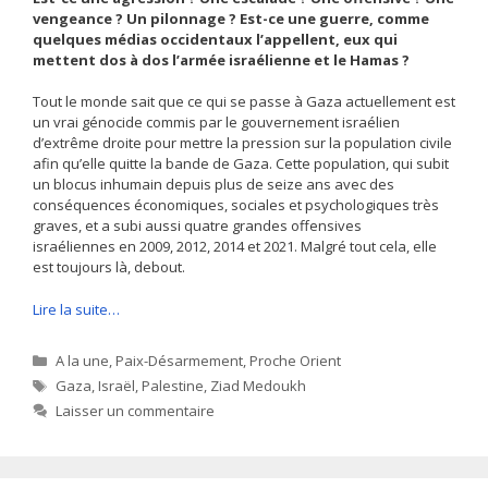
vengeance ? Un pilonnage ? Est-ce une guerre, comme
quelques médias occidentaux l’appellent, eux qui
mettent dos à dos l’armée israélienne et le Hamas ?
Tout le monde sait que ce qui se passe à Gaza actuellement est
un vrai génocide commis par le gouvernement israélien
d’extrême droite pour mettre la pression sur la population civile
afin qu’elle quitte la bande de Gaza. Cette population, qui subit
un blocus inhumain depuis plus de seize ans avec des
conséquences économiques, sociales et psychologiques très
graves, et a subi aussi quatre grandes offensives
israéliennes en 2009, 2012, 2014 et 2021. Malgré tout cela, elle
est toujours là, debout.
Lire la suite…
Catégories
A la une
,
Paix-Désarmement
,
Proche Orient
Étiquettes
Gaza
,
Israël
,
Palestine
,
Ziad Medoukh
Laisser un commentaire