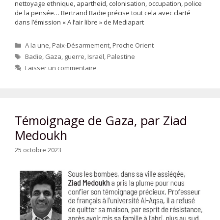
nettoyage ethnique, apartheid, colonisation, occupation, police
de la pensée… Bertrand Badie précise tout cela avec clarté
dans l’émission « A l’air libre » de Mediapart
Catégories
A la une
,
Paix-Désarmement
,
Proche Orient
Étiquettes
Badie
,
Gaza
,
guerre
,
Israël
,
Palestine
Laisser un commentaire
Témoignage de Gaza, par Ziad
Medoukh
25 octobre 2023