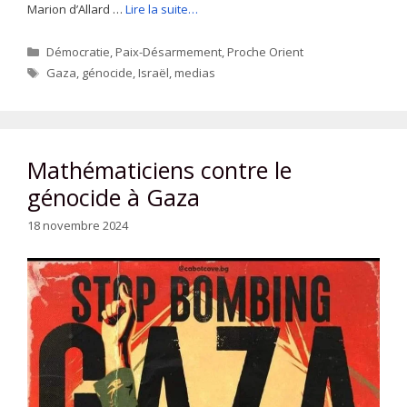
Marion d’Allard …
Lire la suite…
Catégories
Démocratie
,
Paix-Désarmement
,
Proche Orient
Étiquettes
Gaza
,
génocide
,
Israël
,
medias
Mathématiciens contre le
génocide à Gaza
18 novembre 2024