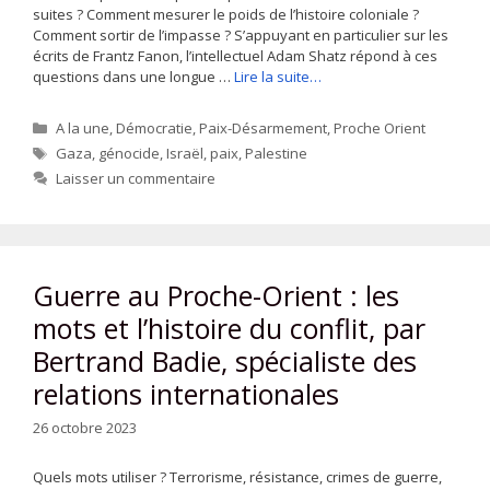
suites ? Comment mesurer le poids de l’histoire coloniale ?
Comment sortir de l’impasse ? S’appuyant en particulier sur les
écrits de Frantz Fanon, l’intellectuel Adam Shatz répond à ces
questions dans une longue …
Lire la suite…
Catégories
A la une
,
Démocratie
,
Paix-Désarmement
,
Proche Orient
Étiquettes
Gaza
,
génocide
,
Israël
,
paix
,
Palestine
Laisser un commentaire
Guerre au Proche-Orient : les
mots et l’histoire du conflit, par
Bertrand Badie, spécialiste des
relations internationales
26 octobre 2023
Quels mots utiliser ? Terrorisme, résistance, crimes de guerre,