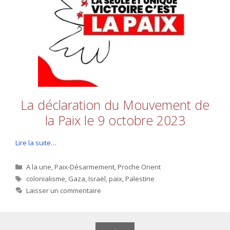
La déclaration du Mouvement de
la Paix le 9 octobre 2023
Lire la suite…
Catégories
A la une
,
Paix-Désarmement
,
Proche Orient
Étiquettes
colonialisme
,
Gaza
,
Israël
,
paix
,
Palestine
Laisser un commentaire