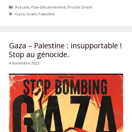
Catégories
A la une
,
Paix-Désarmement
,
Proche Orient
Étiquettes
Gaza
,
Israël
,
Palestine
Gaza – Palestine : insupportable !
Stop au génocide.
4 novembre 2023