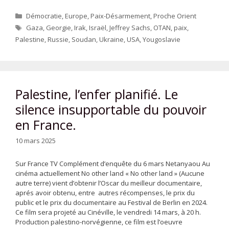
Catégories
Démocratie
,
Europe
,
Paix-Désarmement
,
Proche Orient
Étiquettes
Gaza
,
Georgie
,
Irak
,
Israël
,
Jeffrey Sachs
,
OTAN
,
paix
,
Palestine
,
Russie
,
Soudan
,
Ukraine
,
USA
,
Yougoslavie
Palestine, l’enfer planifié. Le
silence insupportable du pouvoir
en France.
10 mars 2025
Sur France TV Complément d’enquête du 6 mars Netanyaou Au
cinéma actuellement No other land « No other land » (Aucune
autre terre) vient d’obtenir l’Oscar du meilleur documentaire,
aprés avoir obtenu, entre autres récompenses, le prix du
public et le prix du documentaire au Festival de Berlin en 2024.
Ce film sera projeté au Cinéville, le vendredi 14 mars, à 20 h.
Production palestino-norvégienne, ce film est l’oeuvre