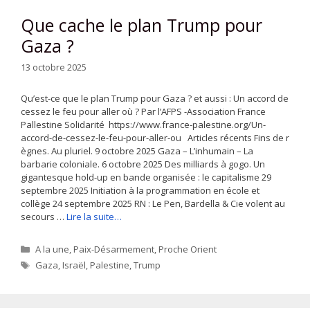
Que cache le plan Trump pour
Gaza ?
13 octobre 2025
Qu’est-ce que le plan Trump pour Gaza ? et aussi : Un accord de
cessez le feu pour aller où ? Par l’AFPS -Association France
Pallestine Solidarité https://www.france-palestine.org/Un-
accord-de-cessez-le-feu-pour-aller-ou Articles récents Fins de r
ègnes. Au pluriel. 9 octobre 2025 Gaza – L’inhumain – La
barbarie coloniale. 6 octobre 2025 Des milliards à gogo. Un
gigantesque hold-up en bande organisée : le capitalisme 29
septembre 2025 Initiation à la programmation en école et
collège 24 septembre 2025 RN : Le Pen, Bardella & Cie volent au
secours …
Lire la suite…
Catégories
A la une
,
Paix-Désarmement
,
Proche Orient
Étiquettes
Gaza
,
Israël
,
Palestine
,
Trump