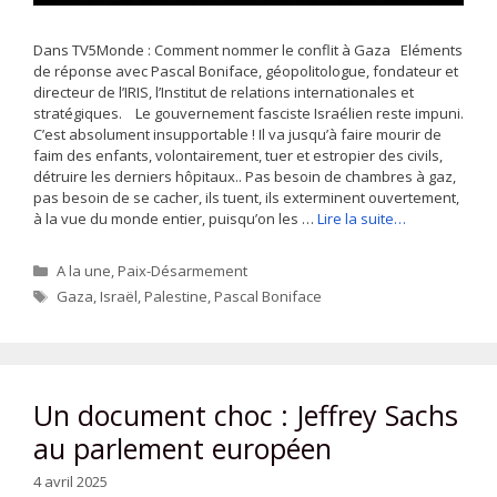
Dans TV5Monde : Comment nommer le conflit à Gaza Eléments
de réponse avec Pascal Boniface, géopolitologue, fondateur et
directeur de l’IRIS, l’Institut de relations internationales et
stratégiques. Le gouvernement fasciste Israélien reste impuni.
C’est absolument insupportable ! Il va jusqu’à faire mourir de
faim des enfants, volontairement, tuer et estropier des civils,
détruire les derniers hôpitaux.. Pas besoin de chambres à gaz,
pas besoin de se cacher, ils tuent, ils exterminent ouvertement,
à la vue du monde entier, puisqu’on les …
Lire la suite…
Catégories
A la une
,
Paix-Désarmement
Étiquettes
Gaza
,
Israël
,
Palestine
,
Pascal Boniface
Un document choc : Jeffrey Sachs
au parlement européen
4 avril 2025