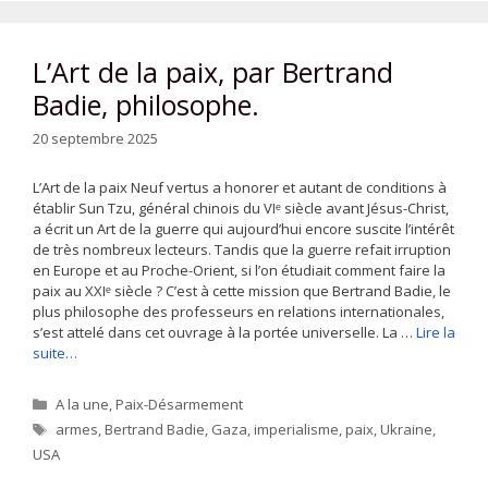
L’Art de la paix, par Bertrand
Badie, philosophe.
20 septembre 2025
L’Art de la paix Neuf vertus a honorer et autant de conditions à
établir Sun Tzu, général chinois du VIᵉ siècle avant Jésus-Christ,
a écrit un Art de la guerre qui aujourd’hui encore suscite l’intérêt
de très nombreux lecteurs. Tandis que la guerre refait irruption
en Europe et au Proche-Orient, si l’on étudiait comment faire la
paix au XXIᵉ siècle ? C’est à cette mission que Bertrand Badie, le
plus philosophe des professeurs en relations internationales,
s’est attelé dans cet ouvrage à la portée universelle. La …
Lire la
suite…
Catégories
A la une
,
Paix-Désarmement
Étiquettes
armes
,
Bertrand Badie
,
Gaza
,
imperialisme
,
paix
,
Ukraine
,
USA