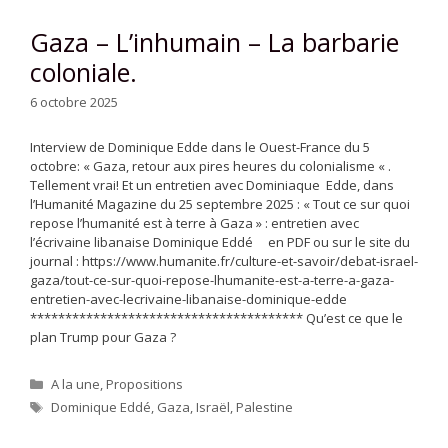
Gaza – L’inhumain – La barbarie
coloniale.
6 octobre 2025
Interview de Dominique Edde dans le Ouest-France du 5
octobre: « Gaza, retour aux pires heures du colonialisme « .
Tellement vrai! Et un entretien avec Dominiaque Edde, dans
l’Humanité Magazine du 25 septembre 2025 : « Tout ce sur quoi
repose l’humanité est à terre à Gaza » : entretien avec
l’écrivaine libanaise Dominique Eddé en PDF ou sur le site du
journal : https://www.humanite.fr/culture-et-savoir/debat-israel-
gaza/tout-ce-sur-quoi-repose-lhumanite-est-a-terre-a-gaza-
entretien-avec-lecrivaine-libanaise-dominique-edde
*************************************** Qu’est ce que le
plan Trump pour Gaza ?
Catégories
A la une
,
Propositions
Étiquettes
Dominique Eddé
,
Gaza
,
Israël
,
Palestine