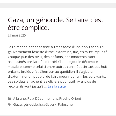
Gaza, un génocide. Se taire c’est
être complice.
27 mai 2025
Le Le monde entier assiste au massacre d’une population. Le
gouvernement fasciste d’Iraël extermine, tue, en toute impunité.
Chaque jour des civils, des enfants, des innocents, sont
assassinés par l’armée d’Israël. Chaque jour le décompte
macabre, comme celui ci entre autres : un médecin tué, ses huit
enfants brulés vifs.. L’horreur au quotidien. Il s’agit bien
d’exterminer un peuple, de faire mourir de faim les survivants.
Les soldats arrachent les oliviers pour qu’il n’y ai plus de
récolte, ils vont jusqu’à …
Lire la suite…
Catégories
A la une
,
Paix-Désarmement
,
Proche Orient
Étiquettes
Gaza
,
génocide
,
Israël
,
paix
,
Palestine