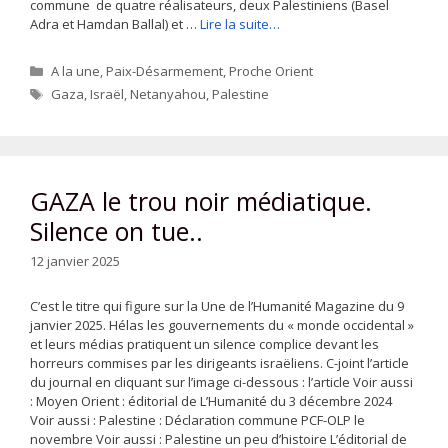
commune de quatre réalisateurs, deux Palestiniens (Basel
Adra et Hamdan Ballal) et …
Lire la suite…
Catégories
A la une
,
Paix-Désarmement
,
Proche Orient
Étiquettes
Gaza
,
Israël
,
Netanyahou
,
Palestine
GAZA le trou noir médiatique.
Silence on tue..
12 janvier 2025
C’est le titre qui figure sur la Une de l’Humanité Magazine du 9
janvier 2025. Hélas les gouvernements du « monde occidental »
et leurs médias pratiquent un silence complice devant les
horreurs commises par les dirigeants israëliens. C-joint l’article
du journal en cliquant sur l’image ci-dessous : l’article Voir aussi
: Moyen Orient : éditorial de L’Humanité du 3 décembre 2024
Voir aussi : Palestine : Déclaration commune PCF-OLP le
novembre Voir aussi : Palestine un peu d’histoire L’éditorial de