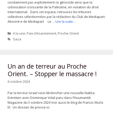
condamnent pas explicitement ce génocide ainsi que la
colonisation croissante de la Palestine, en violation du droit
international. Dans cet espace, retrouvez les tribunes
collectives sélectionnées par la rédaction du Club de Mediapart.
Abonné·e de Mediapart Le …
Lire la suite…
Catégories
A la une
,
Paix-Désarmement
,
Proche Orient
Étiquettes
Gaza
Un an de terreur au Proche
Orient. – Stopper le massacre !
6 octobre 2024
Par la terreur Israel veut déclencher une nouvelle Nakba
Entretien avec Dominique Vidal paru dans l’Huumanité
Magazine du 5 octobre 2024 Voir aussi le blog de Francis Wurtz
Et Un dossier de presse ici