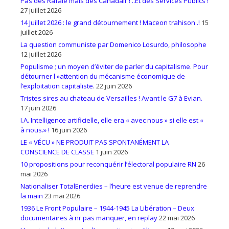
Pas des Rafale mais des Canadair ! ..Et des Services Publics !
27 juillet 2026
14 Juillet 2026 : le grand détournement ! Maceon trahison .!
15
juillet 2026
La question communiste par Domenico Losurdo, philosophe
12 juillet 2026
Populisme ; un moyen d’éviter de parler du capitalisme. Pour
détourner l »attention du mécanisme économique de
l’exploitation capitaliste.
22 juin 2026
Tristes sires au chateau de Versailles ! Avant le G7 à Evian.
17 juin 2026
I.A. Intelligence artificielle, elle era « avec nous » si elle est «
à nous.» !
16 juin 2026
LE « VÉCU » NE PRODUIT PAS SPONTANÉMENT LA
CONSCIENCE DE CLASSE
1 juin 2026
10 propositions pour reconquérir l’électoral populaire RN
26
mai 2026
Nationaliser TotalEnerdies – l’heure est venue de reprendre
la main
23 mai 2026
1936 Le Front Populaire – 1944-1945 La Libération – Deux
documentaires à nr pas manquer, en replay
22 mai 2026