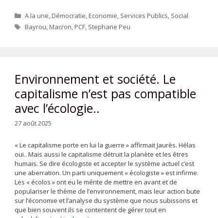
Catégories
A la une
,
Démocratie
,
Economie
,
Services Publics
,
Social
Étiquettes
Bayrou
,
Macron
,
PCF
,
Stephane Peu
Environnement et société. Le
capitalisme n’est pas compatible
avec l’écologie..
27 août 2025
« Le capitalisme porte en lui la guerre » affirmait Jaurès. Hélas
oui.. Mais aussi le capitalisme détruit la planète et les êtres
humais. Se dire écologiste et accepter le système actuel c’est
une aberration. Un parti uniquement « écologiste » est infirme.
Les « écolos » ont eu le mérite de mettre en avant et de
populariser le thème de l’environnement, mais leur action bute
sur l’économie et l’analyse du système que nous subissons et
que bien souvent ils se contentent de gérer tout en