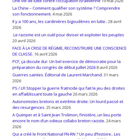
Une vie de lutte contre l’occupation israëlienne
19 mai 2026
La Chine – Comment qualifier son système ? Comprendre
son fonctionnement.
4 mai 2026
Il y a 100 ans, les sardinières bigoudènes en lutte..
28 avril
2026
Le racisme est un outil pour diviser et exploiter les peuples
20 avril 2026
FACE À LA CRISE DE RÉGIME, RECONSTRUIRE UNE CONSCIENCE
DE CLASSE.
16 avril 2026
PCF, ça discute dur. Un bel exercice de démocratie pour la
préparation du congrès de début juillet 2026
8 avril 2026
Guerres saintes. Éditorial de Laurent Marchand.
31 mars
2026
PS / LFI Stopper la guerre fratricide qui fait le jeu des droites
en affaiblissant toute la gauche
26 mars 2026
Autonomistes bretons et extrême droite. Un lourd passé et
des resurgences.
25 mars 2026
A Quimper et à Saint Jean Trolimon, Finistère, un lieu porte
encore le nom d’un odieux collabo breton raciste.
24 mars
2026
Qui a créé le Front National FN-RN ? Un peu d’histoire.. Les