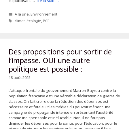
culpabilisant …
Lire la suite…
Catégories
A la une
,
Environnement
Étiquettes
climat
,
écologie
,
PCF
Des propositions pour sortir de
l’impasse. OUI une autre
politique est possible :
18 août 2025
L’attaque frontale du gouvernement Macron-Bayrou contre la
population française est une véritable déclaration de guerre de
classes. On fait croire que la réduction des dépenses est
nécessaire et fatale. Et les médias du pouvoir mènent une
campagne de propagande intense en présentant l’austérité
comme indispensable et inéluctable. Non, il ne faut pas
diminuer les dépenses pour la santé, pour l’éducation, pour le
niveau de vie, pour les services publics. Au contraire il faut