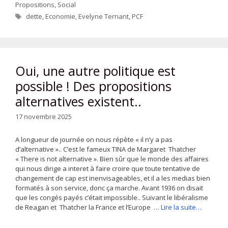
Propositions
,
Social
Étiquettes
dette
,
Economie
,
Evelyne Ternant
,
PCF
Oui, une autre politique est
possible ! Des propositions
alternatives existent..
17 novembre 2025
A longueur de journée on nous répète « il n’y a pas
d’alternative ».. C’est le fameux TINA de Margaret Thatcher
« There is not alternative ». Bien sûr que le monde des affaires
qui nous dirige a interet à faire croire que toute tentative de
changement de cap est inenvisageables, et il a les medias bien
formatés à son service, donc ça marche. Avant 1936 on disait
que les congés payés c’était impossible.. Suivant le libéralisme
de Reagan et Thatcher la France et l’Europe …
Lire la suite…