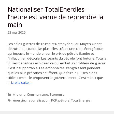
Nationaliser TotalEnerdies –
l’heure est venue de reprendre la
main
23 mai 2026
Les sales guerres de Trump et Netanyahou au Moyen-Orient
détruisent et tuent. De plus elles créent une crise énergétique
qui impacte le monde entier. le prix du pétrole flambe et
l’inflation en découle. Les géants du pétrole font fortune. Total a
vu ses bénéfices exploser, ce qui en fait un profiteur de guerre.
C’est insupportable. Les actionnaires s’engraissent pendant
que les plus précaires souffrent. Que faire ? 1 – Des aides
ciblés comme le proposent le gouvernement , C’est mieux que
…
Lire la suite…
Catégories
A la une
,
Communisme
,
Economie
Étiquettes
énergie
,
nationalisation
,
PCF
,
pétrole
,
TotalEnergie