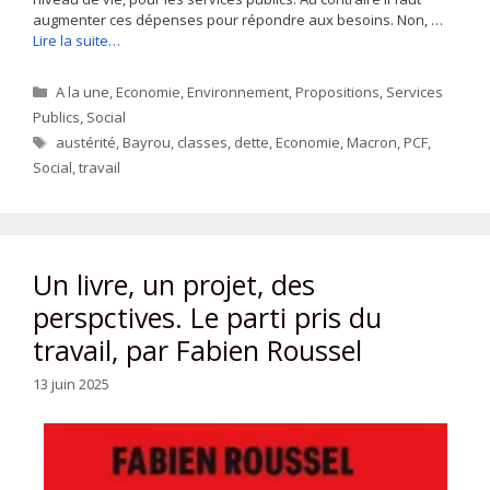
augmenter ces dépenses pour répondre aux besoins. Non, …
Lire la suite…
Catégories
A la une
,
Economie
,
Environnement
,
Propositions
,
Services
Publics
,
Social
Étiquettes
austérité
,
Bayrou
,
classes
,
dette
,
Economie
,
Macron
,
PCF
,
Social
,
travail
Un livre, un projet, des
perspctives. Le parti pris du
travail, par Fabien Roussel
13 juin 2025