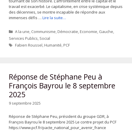
tournant de son histoire. L’affrontement entre le capital et le
travail est exacerbé. Le capitalisme, en crise systémique depuis
des décennies, se montre incapable de répondre aux
immenses défis …
Lire la suite…
Catégories
A la une
,
Communisme
,
Démocratie
,
Economie
,
Gauche
,
Services Publics
,
Social
Étiquettes
Fabien Roussel
,
Humanité
,
PCF
Réponse de Stéphane Peu à
François Bayrou le 8 septembre
2025
9 septembre 2025
Réponse de Stéphane Peu, président du groupe GDR, à
François Bayrou le 8 septembre 2025 Le contre projet du PCF
https://www.pcf.fr/pacte_national_pour_avenir_france