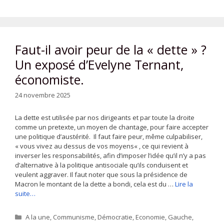
Faut-il avoir peur de la « dette » ?
Un exposé d’Evelyne Ternant,
économiste.
24 novembre 2025
La dette est utilisée par nos dirigeants et par toute la droite
comme un pretexte, un moyen de chantage, pour faire accepter
une politique d’austérité. Il faut faire peur, même culpabiliser,
« vous vivez au dessus de vos moyens« , ce qui revient à
inverser les responsabilités, afin d’imposer l’idée qu’il n’y a pas
d’alternative à la politique antisociale qu’ils conduisent et
veulent aggraver. Il faut noter que sous la présidence de
Macron le montant de la dette a bondi, cela est du …
Lire la
suite…
Catégories
A la une
,
Communisme
,
Démocratie
,
Economie
,
Gauche
,