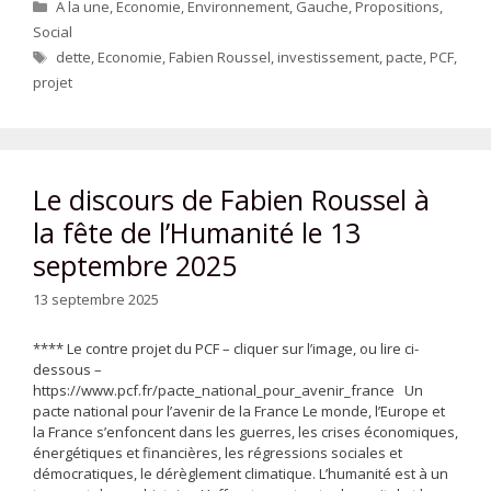
Catégories
A la une
,
Economie
,
Environnement
,
Gauche
,
Propositions
,
Social
Étiquettes
dette
,
Economie
,
Fabien Roussel
,
investissement
,
pacte
,
PCF
,
projet
Le discours de Fabien Roussel à
la fête de l’Humanité le 13
septembre 2025
13 septembre 2025
**** Le contre projet du PCF – cliquer sur l’image, ou lire ci-
dessous –
https://www.pcf.fr/pacte_national_pour_avenir_france Un
pacte national pour l’avenir de la France Le monde, l’Europe et
la France s’enfoncent dans les guerres, les crises économiques,
énergétiques et financières, les régressions sociales et
démocratiques, le dérèglement climatique. L’humanité est à un