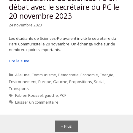
débat avec le secrétaire du PC le
20 novembre 2023
24 novembre 2023
Les étudiants de Sciences-Po avaient invité le secrétaire du
Parti Communiste le 20 novembre. Un échange riche sur de
nombreux points importants.
Lire la suite…
Catégories
A la une
,
Communisme
,
Démocratie
,
Economie
,
Energie
,
Environnement
,
Europe
,
Gauche
,
Propositions
,
Social
,
Transports
Étiquettes
Fabien Roussel
,
gauche
,
PCF
Laisser un commentaire
+ Plus