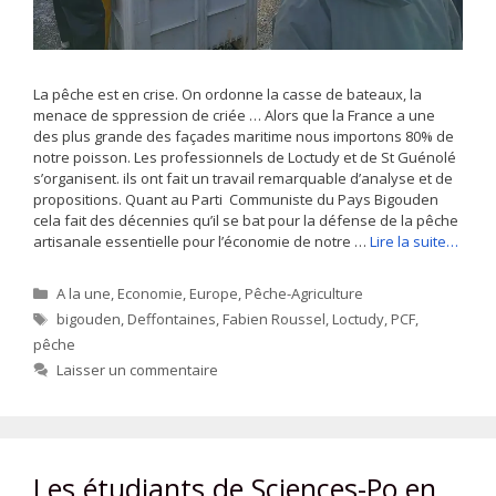
La pêche est en crise. On ordonne la casse de bateaux, la
menace de sppression de criée … Alors que la France a une
des plus grande des façades maritime nous importons 80% de
notre poisson. Les professionnels de Loctudy et de St Guénolé
s’organisent. ils ont fait un travail remarquable d’analyse et de
propositions. Quant au Parti Communiste du Pays Bigouden
cela fait des décennies qu’il se bat pour la défense de la pêche
artisanale essentielle pour l’économie de notre …
Lire la suite…
Catégories
A la une
,
Economie
,
Europe
,
Pêche-Agriculture
Étiquettes
bigouden
,
Deffontaines
,
Fabien Roussel
,
Loctudy
,
PCF
,
pêche
Laisser un commentaire
Les étudiants de Sciences-Po en