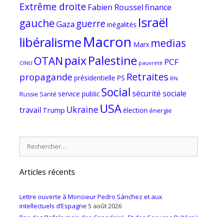
Extrême droite
Fabien Roussel
finance
Israël
gauche
guerre
Gaza
inégalités
Macron
libéralisme
medias
Marx
paix
Palestine
OTAN
PCF
ONU
pauvreté
Retraites
propagande
PS
présidentielle
RN
Social
sécurité sociale
service public
Russie
Santé
USA
Ukraine
travail
Trump
élection
énergie
Rechercher :
Articles récents
Lettre ouverte à Monsieur Pedro Sánchez et aux
intellectuels d’Espagne
5 août 2026