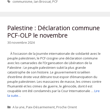
Étiquettes
communisme
,
Ian Brossat
,
PCF
Palestine : Déclaration commune
PCF-OLP le novembre
30 novembre 2024
À l’occasion de la Journée internationale de solidarité avec le
peuple palestinien, le PCF cosigne une déclaration commune
avec les camarades de l’Organisation de Libération de la
Palestine : Le peuple palestinien subit la plus grande
catastrophe de son histoire. Le gouvernement israélien
d’extrême droite veut détruire tout espoir d’émancipation du
peuple palestinien. Les massacres de masse, les crimes contre
l’humanité et les crimes de guerre, le génocide, dont il est
coupable ont été condamnés par la Cour Internationale …
Lire
la suite…
Catégories
A la une
,
Paix-Désarmement
,
Proche Orient