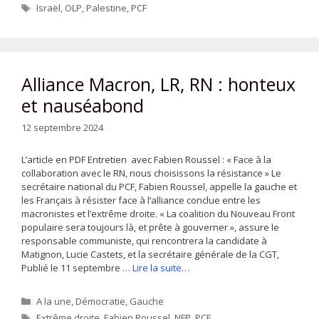
Étiquettes
Israël
,
OLP
,
Palestine
,
PCF
Alliance Macron, LR, RN : honteux
et nauséabond
12 septembre 2024
L’article en PDF Entretien avec Fabien Roussel : « Face à la
collaboration avec le RN, nous choisissons la résistance » Le
secrétaire national du PCF, Fabien Roussel, appelle la gauche et
les Français à résister face à l’alliance conclue entre les
macronistes et l’extrême droite. « La coalition du Nouveau Front
populaire sera toujours là, et prête à gouverner », assure le
responsable communiste, qui rencontrera la candidate à
Matignon, Lucie Castets, et la secrétaire générale de la CGT,
Publié le 11 septembre …
Lire la suite…
Catégories
A la une
,
Démocratie
,
Gauche
Étiquettes
Extrême droite
,
Fabien Roussel
,
NFP
,
PCF