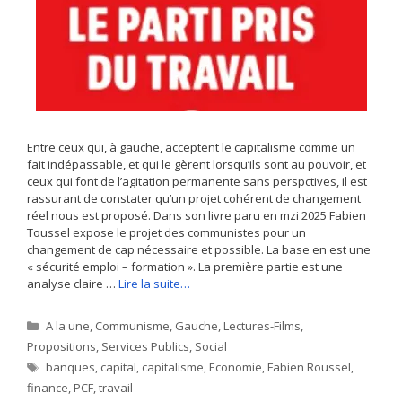
Entre ceux qui, à gauche, acceptent le capitalisme comme un
fait indépassable, et qui le gèrent lorsqu’ils sont au pouvoir, et
ceux qui font de l’agitation permanente sans perspctives, il est
rassurant de constater qu’un projet cohérent de changement
réel nous est proposé. Dans son livre paru en mzi 2025 Fabien
Toussel expose le projet des communistes pour un
changement de cap nécessaire et possible. La base en est une
« sécurité emploi – formation ». La première partie est une
analyse claire …
Lire la suite…
Catégories
A la une
,
Communisme
,
Gauche
,
Lectures-Films
,
Propositions
,
Services Publics
,
Social
Étiquettes
banques
,
capital
,
capitalisme
,
Economie
,
Fabien Roussel
,
finance
,
PCF
,
travail