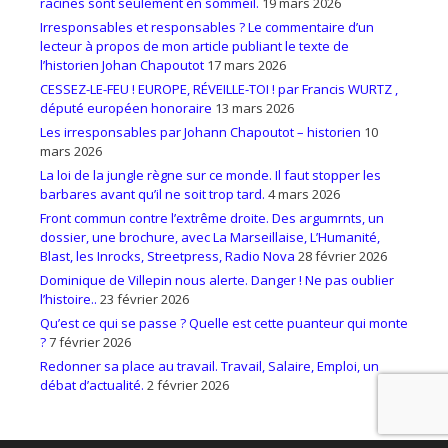
racines sont seulement en sommeil.
19 mars 2026
Irresponsables et responsables ? Le commentaire d’un
lecteur à propos de mon article publiant le texte de
l’historien Johan Chapoutot
17 mars 2026
CESSEZ-LE-FEU ! EUROPE, RÉVEILLE-TOI ! par Francis WURTZ ,
député européen honoraire
13 mars 2026
Les irresponsables par Johann Chapoutot – historien
10
mars 2026
La loi de la jungle règne sur ce monde. Il faut stopper les
barbares avant qu’il ne soit trop tard.
4 mars 2026
Front commun contre l’extrême droite. Des argumrnts, un
dossier, une brochure, avec La Marseillaise, L’Humanité,
Blast, les Inrocks, Streetpress, Radio Nova
28 février 2026
Dominique de Villepin nous alerte. Danger ! Ne pas oublier
l’histoire..
23 février 2026
Qu’est ce qui se passe ? Quelle est cette puanteur qui monte
?
7 février 2026
Redonner sa place au travail. Travail, Salaire, Emploi, un
débat d’actualité.
2 février 2026