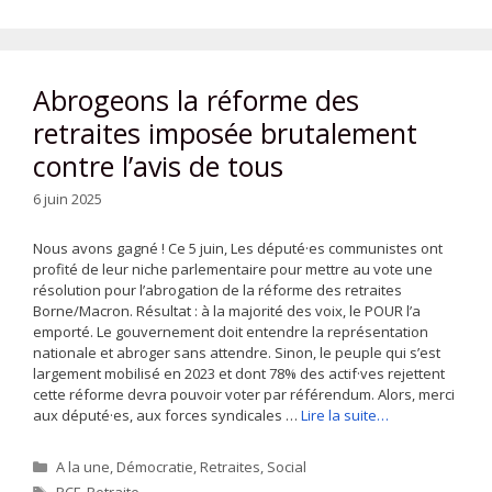
Abrogeons la réforme des
retraites imposée brutalement
contre l’avis de tous
6 juin 2025
Nous avons gagné ! Ce 5 juin, Les député·es communistes ont
profité de leur niche parlementaire pour mettre au vote une
résolution pour l’abrogation de la réforme des retraites
Borne/Macron. Résultat : à la majorité des voix, le POUR l’a
emporté. Le gouvernement doit entendre la représentation
nationale et abroger sans attendre. Sinon, le peuple qui s’est
largement mobilisé en 2023 et dont 78% des actif·ves rejettent
cette réforme devra pouvoir voter par référendum. Alors, merci
aux député·es, aux forces syndicales …
Lire la suite…
Catégories
A la une
,
Démocratie
,
Retraites
,
Social
Étiquettes