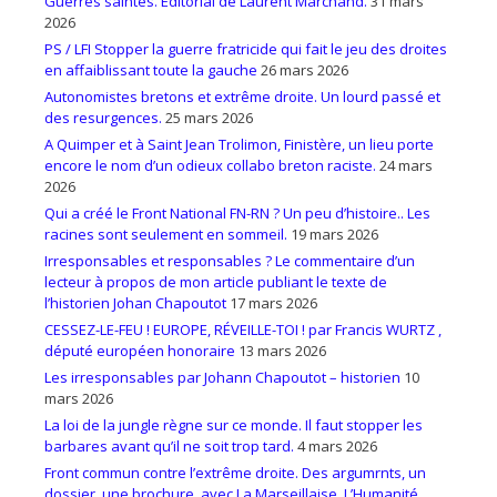
Guerres saintes. Éditorial de Laurent Marchand.
31 mars
2026
PS / LFI Stopper la guerre fratricide qui fait le jeu des droites
en affaiblissant toute la gauche
26 mars 2026
Autonomistes bretons et extrême droite. Un lourd passé et
des resurgences.
25 mars 2026
A Quimper et à Saint Jean Trolimon, Finistère, un lieu porte
encore le nom d’un odieux collabo breton raciste.
24 mars
2026
Qui a créé le Front National FN-RN ? Un peu d’histoire.. Les
racines sont seulement en sommeil.
19 mars 2026
Irresponsables et responsables ? Le commentaire d’un
lecteur à propos de mon article publiant le texte de
l’historien Johan Chapoutot
17 mars 2026
CESSEZ-LE-FEU ! EUROPE, RÉVEILLE-TOI ! par Francis WURTZ ,
député européen honoraire
13 mars 2026
Les irresponsables par Johann Chapoutot – historien
10
mars 2026
La loi de la jungle règne sur ce monde. Il faut stopper les
barbares avant qu’il ne soit trop tard.
4 mars 2026
Front commun contre l’extrême droite. Des argumrnts, un
dossier, une brochure, avec La Marseillaise, L’Humanité,