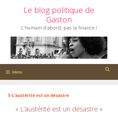
Aller
Le blog politique de
au
contenu
Gaston
L'humain d'abord, pas la finance !
Menu
5-L’austérité est un désastre
« L’austérité est un désastre »