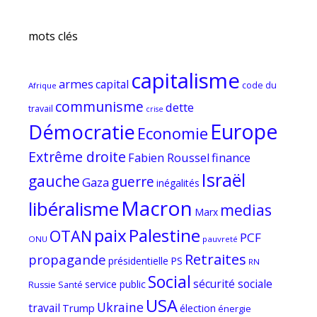
mots clés
capitalisme
armes
capital
code du
Afrique
communisme
dette
travail
crise
Europe
Démocratie
Economie
Extrême droite
Fabien Roussel
finance
Israël
gauche
guerre
Gaza
inégalités
Macron
libéralisme
medias
Marx
paix
Palestine
OTAN
PCF
ONU
pauvreté
Retraites
propagande
PS
présidentielle
RN
Social
sécurité sociale
service public
Russie
Santé
USA
Ukraine
travail
Trump
élection
énergie