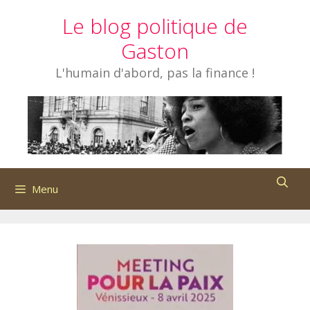
Aller
Le blog politique de
au
contenu
Gaston
L'humain d'abord, pas la finance !
Menu