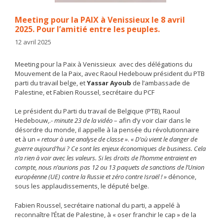
Meeting pour la PAIX à Venissieux le 8 avril
2025. Pour l’amitié entre les peuples.
12 avril 2025
Meeting pour la Paix à Venissieux avec des délégations du
Mouvement de la Paix,
avec Raoul Hedebouw
président du PTB
parti du travail belge, et
Yassar Ayoub
de l’ambassade de
Palestine, et Fabien Roussel, secrétaire du PCF
Le président du Parti du travail de Belgique (PTB), Raoul
Hedebouw,.-
minute 23 de la vidéo
– afin d’y voir clair dans le
désordre du monde, il appelle à la pensée du révolutionnaire
et à un
« retour à une analyse de classe »
.
« D’où vient le danger de
guerre aujourd’hui ? Ce sont les enjeux économiques de business. Cela
n’a rien à voir avec les valeurs. Si les droits de l’homme entraient en
compte, nous n’aurions pas 12 ou 13 paquets de sanctions de l’Union
européenne (UE) contre la Russie et zéro contre Israël ! »
dénonce,
sous les applaudissements, le député belge.
Fabien Roussel, secrétaire national du parti, a appelé à
reconnaître l’État de Palestine, à « oser franchir le cap » de la