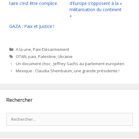
taire c’est être complice.
d’Europe s’opposent à la «
militarisation du continent
»
GAZA : Paix et Justice !
Catégories
A la une
,
Paix-Désarmement
Étiquettes
OTAN
,
paix
,
Palestine
,
Ukraine
Un document choc : Jeffrey Sachs au parlement européen
Mexique : Claudia Sheinbaum, une grande présidente !
Rechercher
Rechercher :