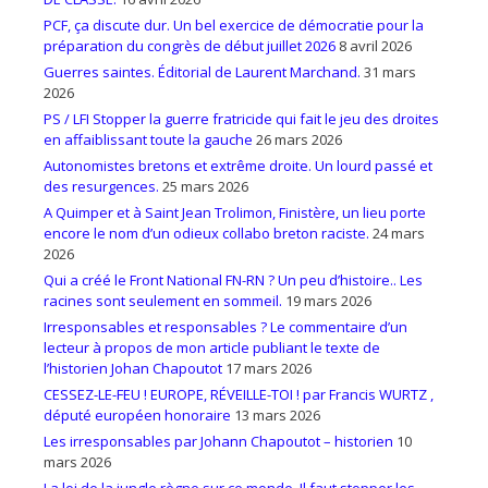
PCF, ça discute dur. Un bel exercice de démocratie pour la
préparation du congrès de début juillet 2026
8 avril 2026
Guerres saintes. Éditorial de Laurent Marchand.
31 mars
2026
PS / LFI Stopper la guerre fratricide qui fait le jeu des droites
en affaiblissant toute la gauche
26 mars 2026
Autonomistes bretons et extrême droite. Un lourd passé et
des resurgences.
25 mars 2026
A Quimper et à Saint Jean Trolimon, Finistère, un lieu porte
encore le nom d’un odieux collabo breton raciste.
24 mars
2026
Qui a créé le Front National FN-RN ? Un peu d’histoire.. Les
racines sont seulement en sommeil.
19 mars 2026
Irresponsables et responsables ? Le commentaire d’un
lecteur à propos de mon article publiant le texte de
l’historien Johan Chapoutot
17 mars 2026
CESSEZ-LE-FEU ! EUROPE, RÉVEILLE-TOI ! par Francis WURTZ ,
député européen honoraire
13 mars 2026
Les irresponsables par Johann Chapoutot – historien
10
mars 2026
La loi de la jungle règne sur ce monde. Il faut stopper les