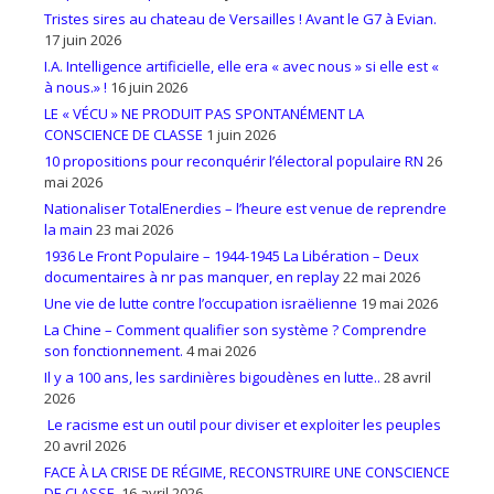
Tristes sires au chateau de Versailles ! Avant le G7 à Evian.
17 juin 2026
I.A. Intelligence artificielle, elle era « avec nous » si elle est «
à nous.» !
16 juin 2026
LE « VÉCU » NE PRODUIT PAS SPONTANÉMENT LA
CONSCIENCE DE CLASSE
1 juin 2026
10 propositions pour reconquérir l’électoral populaire RN
26
mai 2026
Nationaliser TotalEnerdies – l’heure est venue de reprendre
la main
23 mai 2026
1936 Le Front Populaire – 1944-1945 La Libération – Deux
documentaires à nr pas manquer, en replay
22 mai 2026
Une vie de lutte contre l’occupation israëlienne
19 mai 2026
La Chine – Comment qualifier son système ? Comprendre
son fonctionnement.
4 mai 2026
Il y a 100 ans, les sardinières bigoudènes en lutte..
28 avril
2026
Le racisme est un outil pour diviser et exploiter les peuples
20 avril 2026
FACE À LA CRISE DE RÉGIME, RECONSTRUIRE UNE CONSCIENCE
DE CLASSE.
16 avril 2026