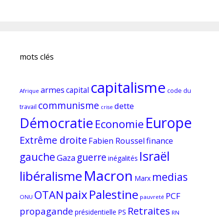
mots clés
capitalisme
armes
capital
code du
Afrique
communisme
dette
travail
crise
Europe
Démocratie
Economie
Extrême droite
Fabien Roussel
finance
Israël
gauche
guerre
Gaza
inégalités
Macron
libéralisme
medias
Marx
paix
Palestine
OTAN
PCF
ONU
pauvreté
Retraites
propagande
PS
présidentielle
RN