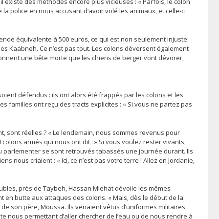
 il existe des méthodes encore plus vicieuses : « Parfois, le colon
 la police en nous accusant d’avoir volé les animaux, et celle-ci
ende équivalente à 500 euros, ce qui est non seulement injuste
abes Kaabneh. Ce n’est pas tout. Les colons déversent également
isonnent une bête morte que les chiens de berger vont dévorer,
ient défendus : ils ont alors été frappés par les colons et les
es familles ont reçu des tracts explicites : « Si vous ne partez pas
vent, sont réelles ? « Le lendemain, nous sommes revenus pour
lons armés qui nous ont dit : » Si vous voulez rester vivants,
ulu parlementer se sont retrouvés tabassés une journée durant. Ils
s nous criaient : « Ici, ce n’est pas votre terre ! Allez en Jordanie,
mmeubles, près de Taybeh, Hassan Mlehat dévoile les mêmes
ont en butte aux attaques des colons. « Mais, dès le début de la
et de son père, Moussa. Ils venaient vêtus d’uniformes militaires,
e nous permettant d’aller chercher de l’eau ou de nous rendre à