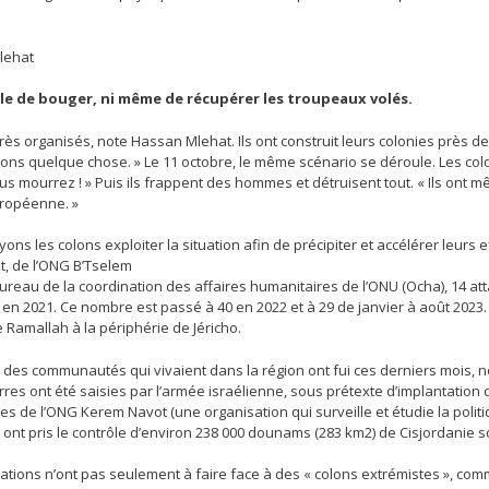
lehat
le de bouger, ni même de récupérer les troupeaux volés.
 très organisés, note Hassan Mlehat. Ils ont construit leurs colonies près 
ons quelque chose. » Le 11 octobre, le même scénario se déroule. Les colons
us mourrez ! » Puis ils frappent des hommes et détruisent tout. « Ils ont
uropéenne. »
ons les colons exploiter la situation afin de précipiter et accélérer leurs e
t, de l’ONG B’Tselem
ureau de la coordination des affaires humanitaires de l’ONU (Ocha), 14 at
 en 2021. Ce nombre est passé à 40 en 2022 et à 29 de janvier à août 2023.
 Ramallah à la périphérie de Jéricho.
t des communautés qui vivaient dans la région ont fui ces derniers mois, 
rres ont été saisies par l’armée israélienne, sous prétexte d’implantation de
s de l’ONG Kerem Navot (une organisation qui surveille et étudie la politi
 ont pris le contrôle d’environ 238 000 dounams (283 km2) de Cisjordanie s
ations n’ont pas seulement à faire face à des « colons extrémistes », c