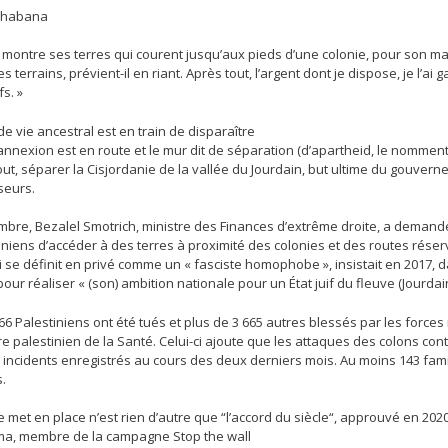
Shabana
 il montre ses terres qui courent jusqu’aux pieds d’une colonie, pour son ma
s terrains, prévient-il en riant. Après tout, l’argent dont je dispose, je l
fs. »
 vie ancestral est en train de disparaître
annexion est en route et le mur dit de séparation (d’apartheid, le nomment 
out, séparer la Cisjordanie de la vallée du Jourdain, but ultime du gouve
seurs.
mbre, Bezalel Smotrich, ministre des Finances d’extrême droite, a demandé
iniens d’accéder à des terres à proximité des colonies et des routes réserv
se définit en privé comme un « fasciste homophobe », insistait en 2017, da
ur réaliser « (son) ambition nationale pour un État juif du fleuve (Jourdai
266 Palestiniens ont été tués et plus de 3 665 autres blessés par les forces
re palestinien de la Santé. Celui-ci ajoute que les attaques des colons con
incidents enregistrés au cours des deux derniers mois. Au moins 143 famil
.
e met en place n’est rien d’autre que “l’accord du siècle“, approuvé en 202
ma, membre de la campagne Stop the wall