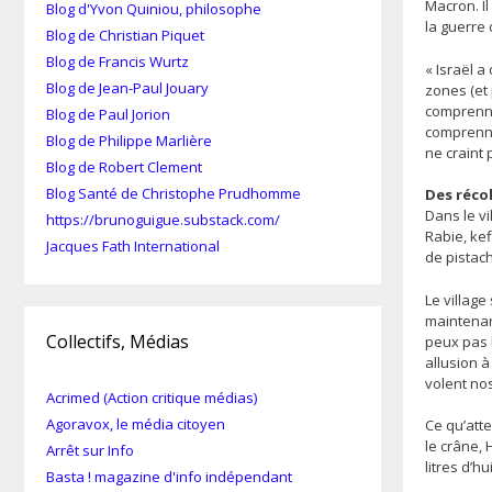
Macron. Il
Blog d'Yvon Quiniou, philosophe
la guerre 
Blog de Christian Piquet
Blog de Francis Wurtz
« Israël a
Blog de Jean-Paul Jouary
zones (et 
comprenne
Blog de Paul Jorion
comprenne
Blog de Philippe Marlière
ne craint 
Blog de Robert Clement
Blog Santé de Christophe Prudhomme
Des réco
Dans le vi
https://brunoguigue.substack.com/
Rabie, kef
Jacques Fath International
de pistach
Le village
maintenant
Collectifs, Médias
peux pas l
allusion à
volent nos
Acrimed (Action critique médias)
Agoravox, le média citoyen
Ce qu’atte
le crâne,
Arrêt sur Info
litres d’hu
Basta ! magazine d'info indépendant