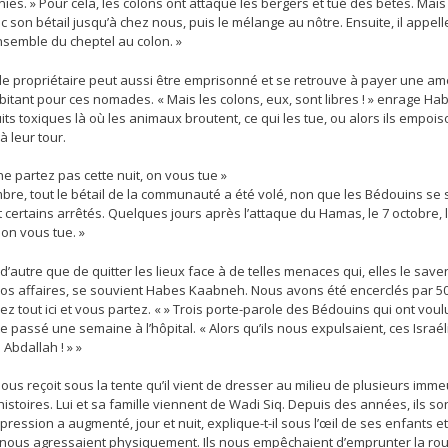
nies. » Pour cela, les colons ont attaqué les bergers et tué des bêtes. Mais
c son bétail jusqu’à chez nous, puis le mélange au nôtre. Ensuite, il appelle
nsemble du cheptel au colon. »
ble propriétaire peut aussi être emprisonné et se retrouve à payer une am
bitant pour ces nomades. « Mais les colons, eux, sont libres ! » enrage H
its toxiques là où les animaux broutent, ce qui les tue, ou alors ils empo
à leur tour.
ne partez pas cette nuit, on vous tue »
re, tout le bétail de la communauté a été volé, non que les Bédouins se so
t certains arrêtés. Quelques jours après l’attaque du Hamas, le 7 octobre, l
, on vous tue. »
d’autre que de quitter les lieux face à de telles menaces qui, elles le sa
os affaires, se souvient Habes Kaabneh. Nous avons été encerclés par 50 co
ez tout ici et vous partez. « » Trois porte-parole des Bédouins qui ont vo
e passé une semaine à l’hôpital. « Alors qu’ils nous expulsaient, ces Israélien
 Abdallah ! » »
nous reçoit sous la tente qu’il vient de dresser au milieu de plusieurs i
histoires. Lui et sa famille viennent de Wadi Siq. Depuis des années, ils s
 pression a augmenté, jour et nuit, explique-t-il sous l’œil de ses enfants 
 nous agressaient physiquement. Ils nous empêchaient d’emprunter la rout