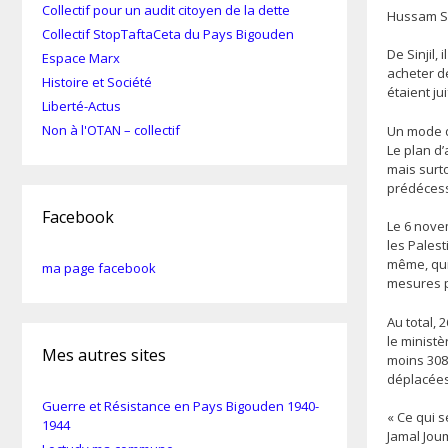
Collectif pour un audit citoyen de la dette
Hussam 
Collectif StopTaftaCeta du Pays Bigouden
De Sinjil,
Espace Marx
acheter de
Histoire et Société
étaient jui
Liberté-Actus
Non à l'OTAN – collectif
Un mode de
Le plan d’
mais surt
prédéces
Facebook
Le 6 nove
les Palest
même, qui 
ma page facebook
mesures po
Au total, 
le ministè
Mes autres sites
moins 308 
déplacées
Guerre et Résistance en Pays Bigouden 1940-
« Ce qui s
1944
Jamal Jou