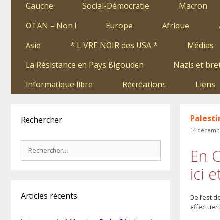
Gauche
Social-Démocratie
Macron
OTAN – Non !
Europe
Afrique
Asie
* LIVRE NOIR des USA *
Médias
La Résistance en Pays Bigouden
Nazis et bre
Informatique libre
Récréations
Liens
Palesti
Rechercher
14 décemb
Rechercher :
En C
ici 
Articles récents
De l’est 
effectuer 