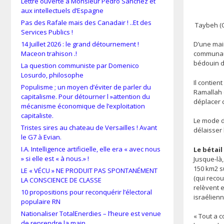
Lettre ouverte à Monsieur Pedro Sánchez et
aux intellectuels d’Espagne
Pas des Rafale mais des Canadair ! ..Et des
Taybeh (C
Services Publics !
14 Juillet 2026 : le grand détournement !
D’une main
Maceon trahison .!
communaut
bédouin d
La question communiste par Domenico
Losurdo, philosophe
Il contien
Populisme ; un moyen d’éviter de parler du
Ramallah e
capitalisme. Pour détourner l »attention du
déplacer 
mécanisme économique de l’exploitation
capitaliste.
Le mode d
Tristes sires au chateau de Versailles ! Avant
délaisser
le G7 à Evian.
I.A. Intelligence artificielle, elle era « avec nous
Le bétail
» si elle est « à nous.» !
Jusque-là,
150 km2 su
LE « VÉCU » NE PRODUIT PAS SPONTANÉMENT
(qui recou
LA CONSCIENCE DE CLASSE
relèvent e
10 propositions pour reconquérir l’électoral
israélienn
populaire RN
Nationaliser TotalEnerdies – l’heure est venue
« Tout a 
de reprendre la main