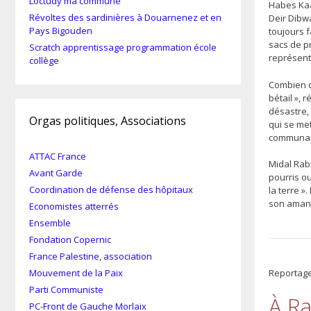
Loctudy ma commune
Habes Kaab
Révoltes des sardinières à Douarnenez et en
Deir Dibwa
Pays Bigouden
toujours f
sacs de pr
Scratch apprentissage programmation école
représenta
collège
Combien d
bétail », 
désastre,
Orgas politiques, Associations
qui se met
communaut
ATTAC France
Midal Rabi
Avant Garde
pourris ou
Coordination de défense des hôpitaux
la terre »
son amand
Economistes atterrés
Ensemble
Fondation Copernic
France Palestine, association
Mouvement de la Paix
Reportag
Parti Communiste
À Ra
PC-Front de Gauche Morlaix