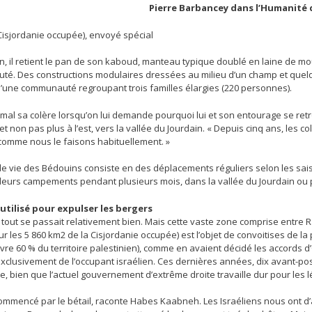
Pierre Barbancey dans l’Humanité 
isjordanie occupée), envoyé spécial
, il retient le pan de son kaboud, manteau typique doublé en laine de mouton
é. Des constructions modulaires dressées au milieu d’un champ et quelq
’une communauté regroupant trois familles élargies (220 personnes).
t mal sa colère lorsqu’on lui demande pourquoi lui et son entourage se ret
t non pas plus à l’est, vers la vallée du Jourdain. « Depuis cinq ans, le
comme nous le faisons habituellement. »
e vie des Bédouins consiste en des déplacements réguliers selon les saiso
 leurs campements pendant plusieurs mois, dans la vallée du Jourdain ou pl
 utilisé pour expulser les bergers
 tout se passait relativement bien. Mais cette vaste zone comprise entre R
r les 5 860 km2 de la Cisjordanie occupée) est l’objet de convoitises de 
vre 60 % du territoire palestinien), comme en avaient décidé les accords d’O
xclusivement de l’occupant israélien. Ces dernières années, dix avant-post
e, bien que l’actuel gouvernement d’extrême droite travaille dur pour les 
commencé par le bétail, raconte Habes Kaabneh. Les Israéliens nous ont d’