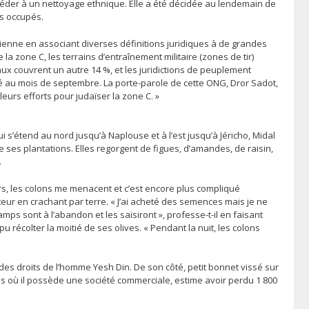
rocéder à un nettoyage ethnique. Elle a été décidée au lendemain de
es occupés.
inienne en associant diverses définitions juridiques à de grandes
la zone C, les terrains d’entraînement militaire (zones de tir)
ux couvrent un autre 14 %, et les juridictions de peuplement
é au mois de septembre. La porte-parole de cette ONG, Dror Sadot,
leurs efforts pour judaïser la zone C. »
ui s’étend au nord jusqu’à Naplouse et à l’est jusqu’à Jéricho, Midal
de ses plantations. Elles regorgent de figues, d’amandes, de raisin,
.
iers, les colons me menacent et c’est encore plus compliqué
teur en crachant par terre. « J’ai acheté des semences mais je ne
mps sont à l’abandon et les saisiront », professe-t-il en faisant
pu récolter la moitié de ses olives. « Pendant la nuit, les colons
des droits de l’homme Yesh Din. De son côté, petit bonnet vissé sur
is où il possède une société commerciale, estime avoir perdu 1 800