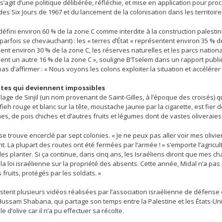
 s’agit d’une politique délibérée, réfléchie, et mise en application pour p
des Six Jours de 1967 et du lancement de la colonisation dans les territoir
 défini environ 60 % de la zone C comme interdite à la construction palest
parfois se chevauchant) : les « terres d’État « représentent environ 35 % de 
nt environ 30 % de la zone C, les réserves naturelles et les parcs nationa
nt un autre 16 % de la zone C », souligne B’Tselem dans un rapport publi
pas d’affirmer : « Nous voyons les colons exploiter la situation et accélérer 
ltes qui deviennent impossibles
llage de Sinjil (un nom provenant de Saint-Gilles, à l’époque des croisés) q
fieh rouge et blanc sur la tête, moustache jaunie par la cigarette, est fier 
es, de pois chiches et d’autres fruits et légumes dont de vastes oliveraies
 se trouve encerclé par sept colonies. « Je ne peux pas aller voir mes oliv
. La plupart des routes ont été fermées par l’armée ! » s’emporte l’agricul
es planter. Si ça continue, dans cinq ans, les Israéliens diront que mes cha
 la loi israélienne sur la propriété des absents. Cette année, Midal n’a pas 
 fruits, protégés par les soldats. »
stent plusieurs vidéos réalisées par l’association israélienne de défense 
 Hussam Shabana, qui partage son temps entre la Palestine et les États-Un
ile d’olive car il n’a pu effectuer sa récolte.