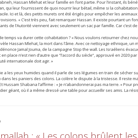
neh, Hassan Mlehat et leur famille en font partie. Pour l’instant, ils bénéf
n, qui leur fournissent de quoi nourrir leur bétail, même si la cohabitati
acile. Ici et là, des petits murets ont été érigés pour empêcher les animau
ovisions. « C’est très peu, fait remarquer Hassan. Il existe pourtant un 
nts de l’Autorité viennent avec seulement un sac par famille. Car c’est de 
e temps va durer cette cohabitation ? « Nous voulons retourner chez nou
révèle Hassan Mlehat, la mort dans l’âme. Avec ce nettoyage ethnique, un mo
 dénonce Jamal Jouma, de la campagne Stop the wall. Les Israéliens évacue
 en place n’est rien d’autre que “l’accord du siècle“, approuvé en 2020 par
é internationale doit agir. »
e a les yeux humides quand il parle de ses légumes en train de sécher sur p
 dans les paniers des colons. La colère le dispute à la tristesse. Il reste
. Et Hussam Shabana l’affirme : « Je n’abandonnerai pas ma terre. » Pour p
ier géant, où il a même dressé une table pour accueillir ses amis. La rési
e
mallah : « Les colons brûlent les 