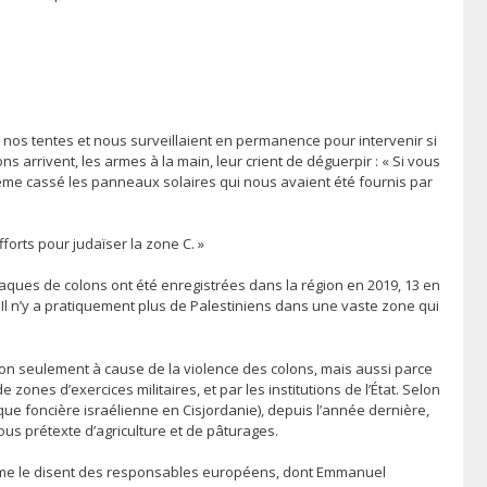
de nos tentes et nous surveillaient en permanence pour intervenir si
 arrivent, les armes à la main, leur crient de déguerpir : « Si vous
 même cassé les panneaux solaires qui nous avaient été fournis par
fforts pour judaïser la zone C. »
taques de colons ont été enregistrées dans la région en 2019, 13 en
 Il n’y a pratiquement plus de Palestiniens dans une vaste zone qui
non seulement à cause de la violence des colons, mais aussi parce
 zones d’exercices militaires, et par les institutions de l’État. Selon
que foncière israélienne en Cisjordanie), depuis l’année dernière,
ous prétexte d’agriculture et de pâturages.
omme le disent des responsables européens, dont Emmanuel