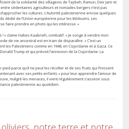
icient de la solidarité des villageois de Taybeh, Ramun, Deir Jarir et
on entre sédentaires agriculteurs et nomades bergers n’est pas
x d’approcher les cultures. L’Autorité palestinienne envoie quelques
fonds dédié de l’Union européenne pour les Bédouins. Les
se faire prendre en photo qui les intéresse. »
s ! » clame Habes Kaabneh, combatif. « Je songe à vendre mon
de de vie ancestral est en train de disparaître. « C’est un
nt les Palestiniens comme en 1948, en Cisjordanie et à Gaza. Ce
 Donald Trump et qui prévoit l’annexion de la Cisjordanie. La
ied parce qu’il ne peut les récolter et de ses fruits qui finissent
 maintenant avec ses petits-enfants « pour leur apprendre l’amour de
reuve, malgré les menaces, il vient régulièrement s’asseoir sous
stance palestinienne au quotidien.
oliviers, notre terre et notre