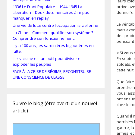
leurs colo
1936 Le Front Populaire – 1944-1945 La
arrive ave
Libération – Deux documentaires à nr pas
donne l’e
manquer, en replay
Le vérita
Une vie de lutte contre l’occupation israëlienne
mais exor
La Chine – Comment qualifier son système ?
des produ
Comprendre son fonctionnement.
périssant 
Il y a 100 ans, les sardinières bigoudènes en
lutte..
« Si vous 
Le racisme est un outil pour diviser et
En septemb
exploiter les peuples
soldats, e
cette nuit
FACE À LA CRISE DE RÉGIME, RECONSTRUIRE
UNE CONSCIENCE DE CLASSE.
Que faire 
prendre n
vous laiss
ont ensuit
Suivre le blog (être averti d’un nouvel
chez le roi
article)
Quand il 
horribles 
guerre, la
armés, et