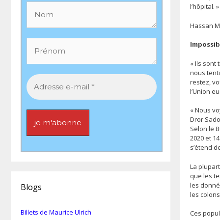
l’hôpital. »
Hassan M
Impossib
« Ils sont
nous tenti
restez, vo
l’Union e
« Nous voy
Dror Sado
Selon le B
2020 et 14
s’étend de
La plupar
que les te
les donnée
Blogs
les colons
Billets de Maurice Ulrich
Ces popul