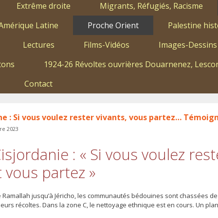
Extrême droite
Migrants, Réfugiés, Racisme
Amérique Latine
Proche Orient
Palestine hist
Lectures
Films-Vidéos
Images-Dessins
tons
1924-26 Révoltes ouvrières Douarnenez, Lescon
Contact
ne : Si vous voulez rester vivants, vous partez… Témoign
re 2023
isjordanie : « Si vous voulez rest
et vous partez »
de Ramallah jusqu’à Jéricho, les communautés bédouines sont chassées de 
leurs récoltes. Dans la zone C, le nettoyage ethnique est en cours. Un plan 