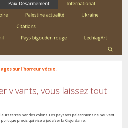
Paix-Désarmement
International
oire
Palestine actualité
Ukraine
Citations
il
Pays bigouden rouge
LechiagArt
ages sur l’horreur vécue.
er vivants, vous laissez tout
leurs terres par des colons. Les paysans palestiniens ne peuvent
politique précis qui vise à judaïser la Cisjordanie.