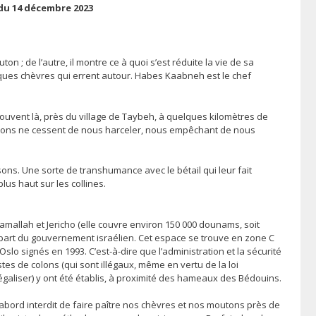
du 14 décembre 2023
 ; de l’autre, il montre ce à quoi s’est réduite la vie de sa
ues chèvres qui errent autour. Habes Kaabneh est le chef
rouvent là, près du village de Taybeh, à quelques kilomètres de
s colons ne cessent de nous harceler, nous empêchant de nous
ns. Une sorte de transhumance avec le bétail qui leur fait
us haut sur les collines.
amallah et Jericho (elle couvre environ 150 000 dounams, soit
la part du gouvernement israélien. Cet espace se trouve en zone C
slo signés en 1993. C’est-à-dire que l’administration et la sécurité
es de colons (qui sont illégaux, même en vertu de la loi
légaliser) y ont été établis, à proximité des hameaux des Bédouins.
abord interdit de faire paître nos chèvres et nos moutons près de