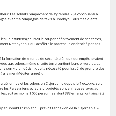
lheur. Les soldats l’empêchent de s’y rendre. « Je continuerai à
’ai gagné avec ma compagnie de taxis à Brooklyn. Tous mes clients
les Palestiniens) pourrait le couper définitivement de ses terres,
rnement Netanyahou, qui accélère le processus enclenché par ses
 la formation de « zones de sécurité stériles » qui empêcheraient
ées aux colons, même si cette terre contient leurs oliveraies. Le
ns son « plan décisif », de la nécessité pour Israël de prendre des
n) à la mer (Méditerranée) ».
 israéliennes et les colons en Cisjordanie depuis le 7 octobre, selon
tre les Palestiniens et leurs propriétés sont en hausse, avec au
les, soit au moins 1 000 personnes, dont 388 enfants, ont ainsi été
0 par Donald Trump et qui prévoit l’annexion de la Cisjordanie. »