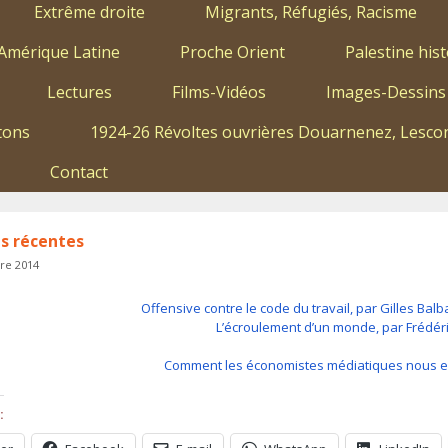
Extrême droite
Migrants, Réfugiés, Racisme
Amérique Latine
Proche Orient
Palestine hist
Lectures
Films-Vidéos
Images-Dessins
tons
1924-26 Révoltes ouvrières Douarnenez, Lescon
Contact
s récentes
re 2014
Offensive contre le code du travail, par Gilles Ba
L’écroulement d’un monde, par Frédér
Comment les économistes médiatiques nous e
: