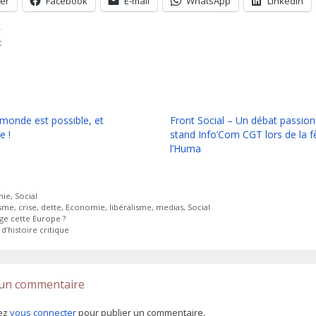
ter
Facebook
E-mail
WhatsApp
LinkedIn
:
monde est possible, et
Front Social – Un débat passio
e !
stand Info’Com CGT lors de la f
l’Huma
ies
mie
,
Social
tes
isme
,
crise
,
dette
,
Economie
,
libéralisme
,
medias
,
Social
ige cette Europe ?
d’histoire critique
 un commentaire
ez
vous connecter
pour publier un commentaire.