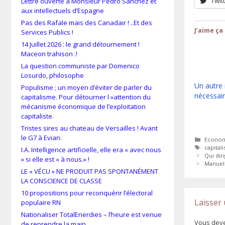
Twit
Lettre ouverte à Monsieur Pedro Sánchez et
aux intellectuels d’Espagne
Pas des Rafale mais des Canadair ! ..Et des
J’aime ça 
Services Publics !
14 Juillet 2026 : le grand détournement !
Maceon trahison .!
La question communiste par Domenico
Losurdo, philosophe
Un autre 
Populisme ; un moyen d’éviter de parler du
nécessair
capitalisme. Pour détourner l »attention du
mécanisme économique de l’exploitation
capitaliste.
Tristes sires au chateau de Versailles ! Avant
le G7 à Evian.
Catégor
Econo
Étiquet
capital
I.A. Intelligence artificielle, elle era « avec nous
Qui dir
» si elle est « à nous.» !
Manuel 
LE « VÉCU » NE PRODUIT PAS SPONTANÉMENT
LA CONSCIENCE DE CLASSE
10 propositions pour reconquérir l’électoral
Laisser
populaire RN
Nationaliser TotalEnerdies – l’heure est venue
Vous dev
de reprendre la main