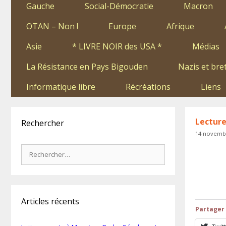
Gauche
Social-Démocratie
Macron
OTAN – Non !
Europe
Afrique
Asie
* LIVRE NOIR des USA *
Médias
La Résistance en Pays Bigouden
Nazis et bre
Informatique libre
Récréations
Liens
Lecture
Rechercher
14 novemb
Rechercher :
Articles récents
Partager 