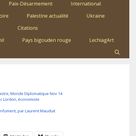
Paix-Désarmement
International
oire
Palestine actualité
Ukraine
Citations
il
Pays bigouden rouge
LechiagArt
lbastre, Monde Diplomatique Nov 14
ic Lordon, économiste
nfument, par Laurent Mauduit