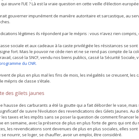
qui œuvre l’UE ? Là est la vraie question en cette veille d’élection europé
rait gouverner impunément de manière autoritaire et sarcastique, au servi
iches.
ications légitimes ils répondent par le mépris : vous n’avez rien compris
casse sociale et aux cadeaux à la caste privilégiée les résistances se so
signe fort. Mais le pouvoir ne cède rien et ne se rend pas compte de la colèr
avail, cassé la SNCF, vendu nos biens publics, cassé la Sécurité Sociale, v
 programme du CNR.
ivent de plus en plus mal les fins de mois, les inégalités se creusent, les c
le mépris de classe s’étale.
te des gilets jaunes
e hausse des carburants a été la goutte qui a fait déborder le vase, mais s’i
ès significatif de suivre l’évolution des revendications des Gilets Jaune
les taxes et les impôts sans se poser la question de comment financer les 
e en semaine, avec la présence de plus en plus forte de gens qui ont du m
ices, les revendications sont devenues de plus en plus sociales, elles sont
 se nourrir, se loger, se chauffer, avoir un emploi, être considéré.