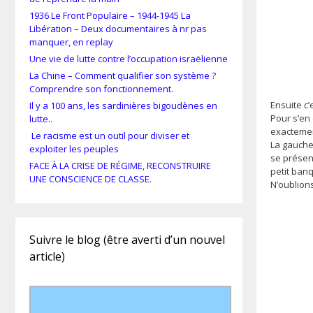
1936 Le Front Populaire – 1944-1945 La
Libération – Deux documentaires à nr pas
manquer, en replay
Une vie de lutte contre l’occupation israëlienne
La Chine – Comment qualifier son système ?
Comprendre son fonctionnement.
Ensuite c
Il y a 100 ans, les sardinières bigoudènes en
Pour s’en
lutte..
exactemen
Le racisme est un outil pour diviser et
La gauche 
exploiter les peuples
se présent
FACE À LA CRISE DE RÉGIME, RECONSTRUIRE
petit ban
UNE CONSCIENCE DE CLASSE.
N’oublion
Suivre le blog (être averti d’un nouvel
article)