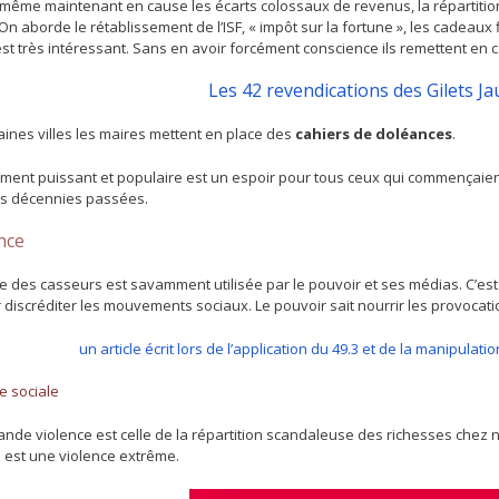
même maintenant en cause les écarts colossaux de revenus, la répartition
 On aborde le rétablissement de l’ISF, « impôt sur la fortune », les cadeaux 
est très intéressant. Sans en avoir forcément conscience ils remettent en ca
Les 42 revendications des Gilets 
aines villes les maires mettent en place des
cahiers de doléances
.
ent puissant et populaire est un espoir pour tous ceux qui commençaien
s décennies passées.
nce
ce des casseurs est savamment utilisée par le pouvoir et ses médias. C’es
discréditer les mouvements sociaux. Le pouvoir sait nourrir les provocati
un article écrit lors de l’application du 49.3 et de la manipula
e sociale
ande violence est celle de la répartition scandaleuse des richesses chez 
e est une violence extrême.