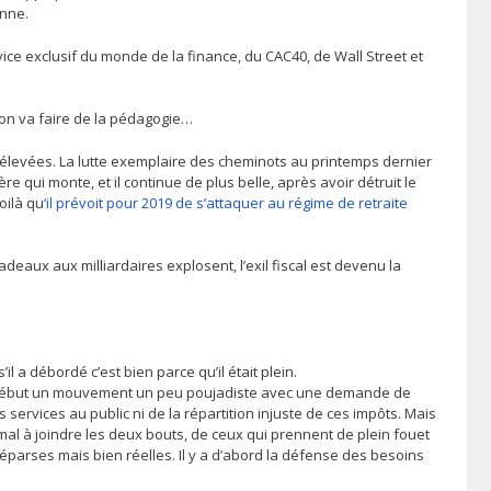
enne.
ce exclusif du monde de la finance, du CAC40, de Wall Street et
, on va faire de la pédagogie…
nt élevées. La lutte exemplaire des cheminots au printemps dernier
e qui monte, et il continue de plus belle, après avoir détruit le
oilà qu
‘il prévoit pour 2019 de s’attaquer au régime de retraite
adeaux aux milliardaires explosent, l’exil fiscal est devenu la
l a débordé c’est bien parce qu’il était plein.
s. Au début un mouvement un peu poujadiste avec une demande de
services au public ni de la répartition injuste de ces impôts. Mais
al à joindre les deux bouts, de ceux qui prennent de plein fouet
 éparses mais bien réelles. Il y a d’abord la défense des besoins