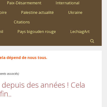
Paix-Désarmement
International
oire
Palestine actualité
Ukraine
Citations
il
Pays bigouden rouge
LechiagArt
cela dépend de nous tous.
ments associés)
 depuis des années ! Cela
in..