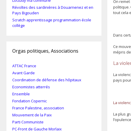
Loctudy ma commune
On remet 
politique.
Révoltes des sardinières à Douarnenez et en
tout cela 
Pays Bigouden
Scratch apprentissage programmation école
collège
Dans cert
Ce mouvem
Orgas politiques, Associations
mépris de
La viole
ATTAC France
Avant Garde
La violen
Coordination de défense des hôpitaux
pays pour 
Economistes atterrés
Ensemble
Fondation Copernic
La violenc
France Palestine, association
La plus gr
Mouvement de la Paix
l’opulenc
Parti Communiste
PC-Front de Gauche Morlaix