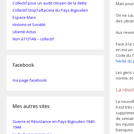
Collectif pour un audit citoyen de la dette
Mais pour 
Collectif StopTaftaCeta du Pays Bigouden
On ne sau
Espace Marx
des ultrar
Histoire et Société
Liberté-Actus
Aux revend
Non à l'OTAN – collectif
Face à la 
en est un 
Code du Tr
hérité du
Facebook
Les gens v
norme, et 
ma page facebook
La révol
La nouvell
Mes autres sites
Il est tr
supprimer 
de semain
Guerre et Résistance en Pays Bigouden 1940-
les injust
1944
basiques :