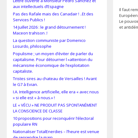
Lettre ouverte à Monsieur Pedro Sánchez et
aux intellectuels d’Espagne
Il faut re
Pas des Rafale mais des Canadair ! ..Et des
Européen 
Services Publics !
Le pouvoir
14 Juillet 2026 : le grand détournement !
et antidé
Maceon trahison .!
La question communiste par Domenico
Losurdo, philosophe
Populisme ; un moyen d’éviter de parler du
capitalisme. Pour détourner l »attention du
mécanisme économique de l’exploitation
capitaliste.
Tristes sires au chateau de Versailles ! Avant
le G7 à Evian.
I.A. Intelligence artificielle, elle era « avec nous
» si elle est « à nous.» !
LE « VÉCU » NE PRODUIT PAS SPONTANÉMENT
LA CONSCIENCE DE CLASSE
10 propositions pour reconquérir l’électoral
populaire RN
Nationaliser TotalEnerdies – l’heure est venue
de reprendre la main