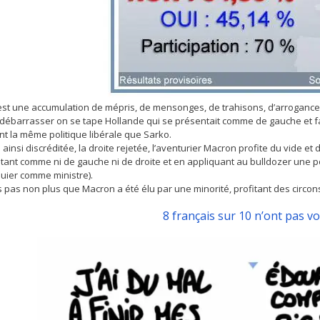
’est une accumulation de mépris, de mensonges, de trahisons, d’arrogance
 débarrasser on se tape Hollande qui se présentait comme de gauche et fai
t la même politique libérale que Sarko.
ainsi discréditée, la droite rejetée, l’aventurier Macron profite du vide e
ant comme ni de gauche ni de droite et en appliquant au bulldozer une polit
quier comme ministre).
s pas non plus que Macron a été élu par une minorité, profitant des circon
8 français sur 10 n’ont pas 