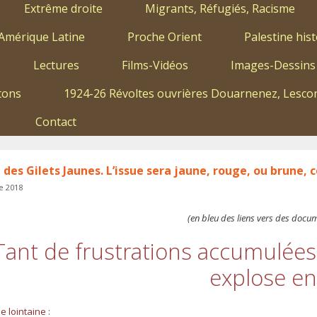
Extrême droite
Migrants, Réfugiés, Racisme
Amérique Latine
Proche Orient
Palestine hist
Lectures
Films-Vidéos
Images-Dessins
tons
1924-26 Révoltes ouvrières Douarnenez, Lescon
Contact
 des Gilets Jaunes. L’issue sera jaune, rouge, ou brune, 
e 2018
(en bleu des liens vers des docu
Tant de frustrations accumulées
explose enf
e lointaine :