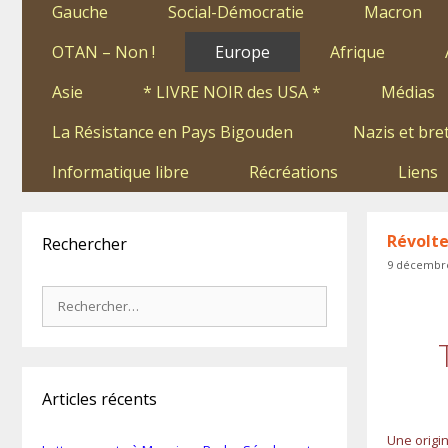
Gauche
Social-Démocratie
Macron
OTAN – Non !
Europe
Afrique
Asie
* LIVRE NOIR des USA *
Médias
La Résistance en Pays Bigouden
Nazis et bre
Informatique libre
Récréations
Liens
Révolte
Rechercher
9 décembr
Rechercher :
Articles récents
Une origin