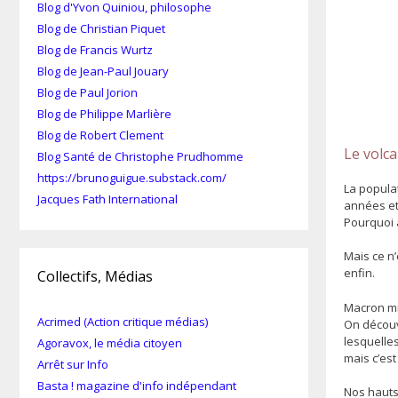
Blog d'Yvon Quiniou, philosophe
Blog de Christian Piquet
Blog de Francis Wurtz
Blog de Jean-Paul Jouary
Blog de Paul Jorion
Blog de Philippe Marlière
Blog de Robert Clement
Le volc
Blog Santé de Christophe Prudhomme
https://brunoguigue.substack.com/
La popula
Jacques Fath International
années et
Pourquoi a
Mais ce n’
enfin.
Collectifs, Médias
Macron mi
Acrimed (Action critique médias)
On découvr
lesquelles
Agoravox, le média citoyen
mais c’es
Arrêt sur Info
Basta ! magazine d'info indépendant
Nos hauts 