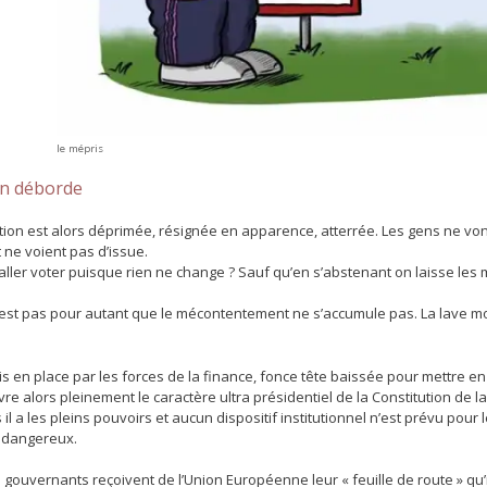
le mépris
an déborde
tion est alors déprimée, résignée en apparence, atterrée. Les gens ne von
 ne voient pas d’issue.
ller voter puisque rien ne change ? Sauf qu’en s’abstenant on laisse les m
est pas pour autant que le mécontentement ne s’accumule pas. La lave monte
s en place par les forces de la finance, fonce tête baissée pour mettre en
e alors pleinement le caractère ultra présidentiel de la Constitution de 
 il a les pleins pouvoirs et aucun dispositif institutionnel n’est prévu po
t dangereux.
gouvernants reçoivent de l’Union Européenne leur « feuille de route » qu’