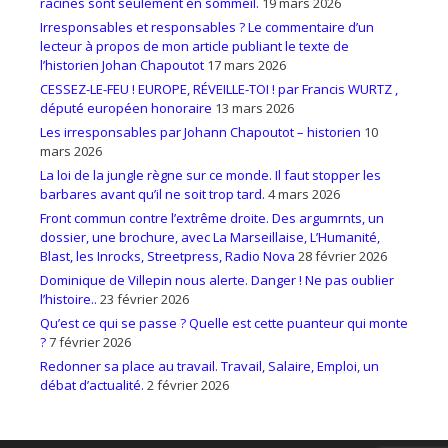
racines sont seulement en sommeil.
19 mars 2026
Irresponsables et responsables ? Le commentaire d’un
lecteur à propos de mon article publiant le texte de
l’historien Johan Chapoutot
17 mars 2026
CESSEZ-LE-FEU ! EUROPE, RÉVEILLE-TOI ! par Francis WURTZ ,
député européen honoraire
13 mars 2026
Les irresponsables par Johann Chapoutot – historien
10
mars 2026
La loi de la jungle règne sur ce monde. Il faut stopper les
barbares avant qu’il ne soit trop tard.
4 mars 2026
Front commun contre l’extrême droite. Des argumrnts, un
dossier, une brochure, avec La Marseillaise, L’Humanité,
Blast, les Inrocks, Streetpress, Radio Nova
28 février 2026
Dominique de Villepin nous alerte. Danger ! Ne pas oublier
l’histoire..
23 février 2026
Qu’est ce qui se passe ? Quelle est cette puanteur qui monte
?
7 février 2026
Redonner sa place au travail. Travail, Salaire, Emploi, un
débat d’actualité.
2 février 2026