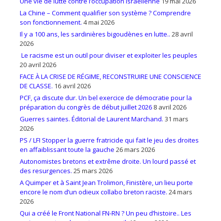
Une vie de lutte contre l’occupation israëlienne
19 mai 2026
La Chine – Comment qualifier son système ? Comprendre
son fonctionnement.
4 mai 2026
Il y a 100 ans, les sardinières bigoudènes en lutte..
28 avril
2026
Le racisme est un outil pour diviser et exploiter les peuples
20 avril 2026
FACE À LA CRISE DE RÉGIME, RECONSTRUIRE UNE CONSCIENCE
DE CLASSE.
16 avril 2026
PCF, ça discute dur. Un bel exercice de démocratie pour la
préparation du congrès de début juillet 2026
8 avril 2026
Guerres saintes. Éditorial de Laurent Marchand.
31 mars
2026
PS / LFI Stopper la guerre fratricide qui fait le jeu des droites
en affaiblissant toute la gauche
26 mars 2026
Autonomistes bretons et extrême droite. Un lourd passé et
des resurgences.
25 mars 2026
A Quimper et à Saint Jean Trolimon, Finistère, un lieu porte
encore le nom d’un odieux collabo breton raciste.
24 mars
2026
Qui a créé le Front National FN-RN ? Un peu d’histoire.. Les