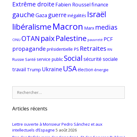
Extrême droite
Fabien Roussel
finance
Israël
gauche
guerre
Gaza
inégalités
Macron
libéralisme
medias
Marx
paix
Palestine
OTAN
PCF
ONU
pauvreté
Retraites
propagande
PS
présidentielle
RN
Social
sécurité sociale
service public
Russie
Santé
USA
Ukraine
travail
Trump
élection
énergie
Rechercher :
Articles récents
Lettre ouverte à Monsieur Pedro Sánchez et aux
intellectuels d’Espagne
5 août 2026