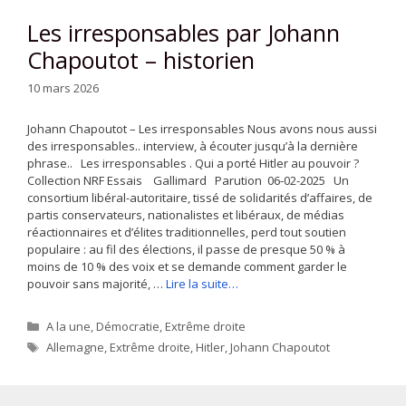
Les irresponsables par Johann
Chapoutot – historien
10 mars 2026
Johann Chapoutot – Les irresponsables Nous avons nous aussi
des irresponsables.. interview, à écouter jusqu’à la dernière
phrase.. Les irresponsables . Qui a porté Hitler au pouvoir ?
Collection NRF Essais Gallimard Parution 06-02-2025 Un
consortium libéral-autoritaire, tissé de solidarités d’affaires, de
partis conservateurs, nationalistes et libéraux, de médias
réactionnaires et d’élites traditionnelles, perd tout soutien
populaire : au fil des élections, il passe de presque 50 % à
moins de 10 % des voix et se demande comment garder le
pouvoir sans majorité, …
Lire la suite…
Catégories
A la une
,
Démocratie
,
Extrême droite
Étiquettes
Allemagne
,
Extrême droite
,
Hitler
,
Johann Chapoutot