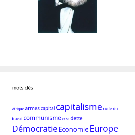
mots clés
capitalisme
armes
capital
code du
Afrique
communisme
dette
travail
crise
Europe
Démocratie
Economie