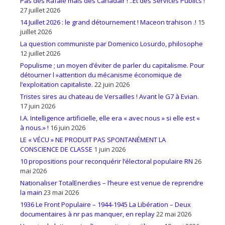
Pas des Rafale mais des Canadair ! ..Et des Services Publics !
27 juillet 2026
14 Juillet 2026 : le grand détournement ! Maceon trahison .!
15
juillet 2026
La question communiste par Domenico Losurdo, philosophe
12 juillet 2026
Populisme ; un moyen d’éviter de parler du capitalisme. Pour
détourner l »attention du mécanisme économique de
l’exploitation capitaliste.
22 juin 2026
Tristes sires au chateau de Versailles ! Avant le G7 à Evian.
17 juin 2026
I.A. Intelligence artificielle, elle era « avec nous » si elle est «
à nous.» !
16 juin 2026
LE « VÉCU » NE PRODUIT PAS SPONTANÉMENT LA
CONSCIENCE DE CLASSE
1 juin 2026
10 propositions pour reconquérir l’électoral populaire RN
26
mai 2026
Nationaliser TotalEnerdies – l’heure est venue de reprendre
la main
23 mai 2026
1936 Le Front Populaire – 1944-1945 La Libération – Deux
documentaires à nr pas manquer, en replay
22 mai 2026