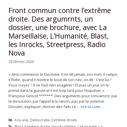
Front commun contre l’extrême
droite. Des argumrnts, un
dossier, une brochure, avec La
Marseillaise, L’Humanité, Blast,
les Inrocks, Streetpress, Radio
Nova
28 février 2026
« Ainsi commence le fascisme. Il ne dit jamais son nom, il rampe,
il flotte, quand il montre le bout de son nez, on dit : C’est lui ?
Vous croyez ? Il ne faut rien exagérer ! Et puis un jour on le
prend dans la gueule et il est trop tard pour l’expulser. »
Françoise Giroud ******* Des arguments pour convaincre, par
la discussion, par l’appel à la raison, pas par la violence.
Discuter, expliquer, donner des faits Le …
Lire la suite…
Catégories
A la une
,
Démocratie
,
Extrême droite
Étiquettes
Blast
,
Extrême droite
,
Inrockuptibles
,
L'Humanité
,
La