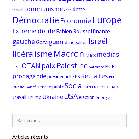
communisme
dette
travail
crise
Europe
Démocratie
Economie
Extrême droite
Fabien Roussel
finance
Israël
gauche
guerre
Gaza
inégalités
Macron
libéralisme
medias
Marx
paix
Palestine
OTAN
PCF
ONU
pauvreté
Retraites
propagande
PS
présidentielle
RN
Social
sécurité sociale
service public
Russie
Santé
USA
Ukraine
travail
Trump
élection
énergie
Rechercher :
Articles récents