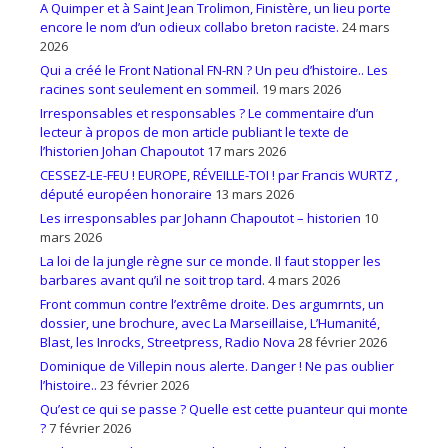
A Quimper et à Saint Jean Trolimon, Finistère, un lieu porte
encore le nom d’un odieux collabo breton raciste.
24 mars
2026
Qui a créé le Front National FN-RN ? Un peu d’histoire.. Les
racines sont seulement en sommeil.
19 mars 2026
Irresponsables et responsables ? Le commentaire d’un
lecteur à propos de mon article publiant le texte de
l’historien Johan Chapoutot
17 mars 2026
CESSEZ-LE-FEU ! EUROPE, RÉVEILLE-TOI ! par Francis WURTZ ,
député européen honoraire
13 mars 2026
Les irresponsables par Johann Chapoutot – historien
10
mars 2026
La loi de la jungle règne sur ce monde. Il faut stopper les
barbares avant qu’il ne soit trop tard.
4 mars 2026
Front commun contre l’extrême droite. Des argumrnts, un
dossier, une brochure, avec La Marseillaise, L’Humanité,
Blast, les Inrocks, Streetpress, Radio Nova
28 février 2026
Dominique de Villepin nous alerte. Danger ! Ne pas oublier
l’histoire..
23 février 2026
Qu’est ce qui se passe ? Quelle est cette puanteur qui monte
?
7 février 2026