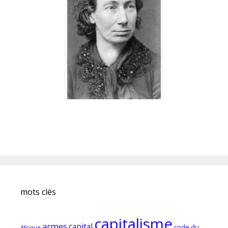
mots clés
capitalisme
armes
capital
code du
Afrique