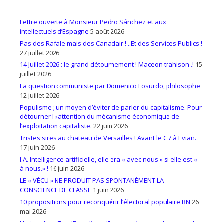
Lettre ouverte à Monsieur Pedro Sánchez et aux
intellectuels d’Espagne
5 août 2026
Pas des Rafale mais des Canadair ! ..Et des Services Publics !
27 juillet 2026
14 Juillet 2026 : le grand détournement ! Maceon trahison .!
15
juillet 2026
La question communiste par Domenico Losurdo, philosophe
12 juillet 2026
Populisme ; un moyen d’éviter de parler du capitalisme. Pour
détourner l »attention du mécanisme économique de
l’exploitation capitaliste.
22 juin 2026
Tristes sires au chateau de Versailles ! Avant le G7 à Evian.
17 juin 2026
I.A. Intelligence artificielle, elle era « avec nous » si elle est «
à nous.» !
16 juin 2026
LE « VÉCU » NE PRODUIT PAS SPONTANÉMENT LA
CONSCIENCE DE CLASSE
1 juin 2026
10 propositions pour reconquérir l’électoral populaire RN
26
mai 2026