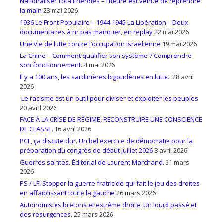
Nationaliser TotalEnerdies – l’heure est venue de reprendre
la main
23 mai 2026
1936 Le Front Populaire – 1944-1945 La Libération – Deux
documentaires à nr pas manquer, en replay
22 mai 2026
Une vie de lutte contre l’occupation israëlienne
19 mai 2026
La Chine – Comment qualifier son système ? Comprendre
son fonctionnement.
4 mai 2026
Il y a 100 ans, les sardinières bigoudènes en lutte..
28 avril
2026
Le racisme est un outil pour diviser et exploiter les peuples
20 avril 2026
FACE À LA CRISE DE RÉGIME, RECONSTRUIRE UNE CONSCIENCE
DE CLASSE.
16 avril 2026
PCF, ça discute dur. Un bel exercice de démocratie pour la
préparation du congrès de début juillet 2026
8 avril 2026
Guerres saintes. Éditorial de Laurent Marchand.
31 mars
2026
PS / LFI Stopper la guerre fratricide qui fait le jeu des droites
en affaiblissant toute la gauche
26 mars 2026
Autonomistes bretons et extrême droite. Un lourd passé et
des resurgences.
25 mars 2026