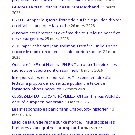
Guerres saintes. Éditorial de Laurent Marchand.
31 mars
2026
PS / LFI Stopper la guerre fratricide qui fait le jeu des droites
en affaiblissant toute la gauche
26 mars 2026
Autonomistes bretons et extrême droite. Un lourd passé et
des resurgences.
25 mars 2026
A Quimper et à Saint Jean Trolimon, Finistère, un lieu porte
encore le nom d’un odieux collabo breton raciste.
24 mars
2026
Qui a créé le Front National FN-RN ? Un peu d’histoire.. Les
racines sont seulement en sommeil.
19 mars 2026
Irresponsables et responsables ? Le commentaire d’un
lecteur à propos de mon article publiant le texte de
l’historien Johan Chapoutot
17 mars 2026
CESSEZ-LE-FEU ! EUROPE, RÉVEILLE-TOI ! par Francis WURTZ ,
député européen honoraire
13 mars 2026
Les irresponsables par Johann Chapoutot – historien
10
mars 2026
La loi de la jungle règne sur ce monde. Il faut stopper les
barbares avant qu’il ne soit trop tard.
4 mars 2026
Front commun contre l’extrême droite. Des argumrnts, un