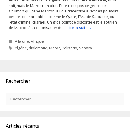
sait, mais le Maroc non plus. Et ce n’est pas ce genre de
situation qui gène Macron, lui qui fraternise avec des pouvoirs
peu recommandables comme le Qatar, l’Arabie Saoudite, ou
l’état criminel d’Israël. Un gros point de discorde est le soutien
de Macron à la colonisation du …
Lire la suite…
Catégories
A la une
,
Afrique
Étiquettes
Algérie
,
diplomatie
,
Maroc
,
Polisario
,
Sahara
Rechercher
Rechercher :
Articles récents