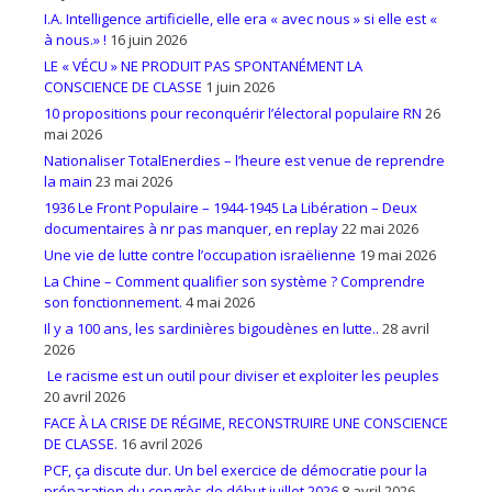
I.A. Intelligence artificielle, elle era « avec nous » si elle est «
à nous.» !
16 juin 2026
LE « VÉCU » NE PRODUIT PAS SPONTANÉMENT LA
CONSCIENCE DE CLASSE
1 juin 2026
10 propositions pour reconquérir l’électoral populaire RN
26
mai 2026
Nationaliser TotalEnerdies – l’heure est venue de reprendre
la main
23 mai 2026
1936 Le Front Populaire – 1944-1945 La Libération – Deux
documentaires à nr pas manquer, en replay
22 mai 2026
Une vie de lutte contre l’occupation israëlienne
19 mai 2026
La Chine – Comment qualifier son système ? Comprendre
son fonctionnement.
4 mai 2026
Il y a 100 ans, les sardinières bigoudènes en lutte..
28 avril
2026
Le racisme est un outil pour diviser et exploiter les peuples
20 avril 2026
FACE À LA CRISE DE RÉGIME, RECONSTRUIRE UNE CONSCIENCE
DE CLASSE.
16 avril 2026
PCF, ça discute dur. Un bel exercice de démocratie pour la
préparation du congrès de début juillet 2026
8 avril 2026