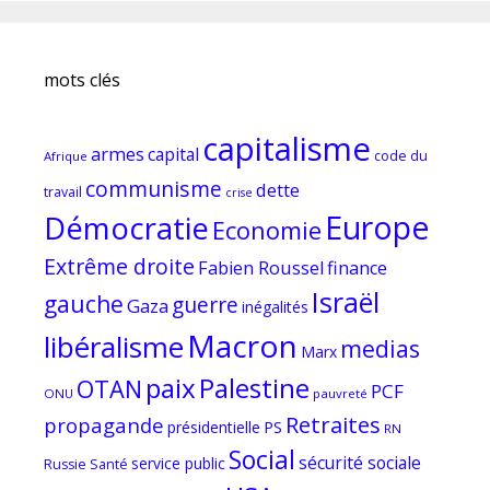
mots clés
capitalisme
armes
capital
code du
Afrique
communisme
dette
travail
crise
Europe
Démocratie
Economie
Extrême droite
Fabien Roussel
finance
Israël
gauche
guerre
Gaza
inégalités
Macron
libéralisme
medias
Marx
paix
Palestine
OTAN
PCF
ONU
pauvreté
Retraites
propagande
PS
présidentielle
RN
Social
sécurité sociale
service public
Russie
Santé