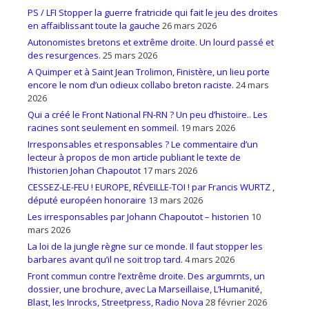
PS / LFI Stopper la guerre fratricide qui fait le jeu des droites
en affaiblissant toute la gauche
26 mars 2026
Autonomistes bretons et extrême droite. Un lourd passé et
des resurgences.
25 mars 2026
A Quimper et à Saint Jean Trolimon, Finistère, un lieu porte
encore le nom d’un odieux collabo breton raciste.
24 mars
2026
Qui a créé le Front National FN-RN ? Un peu d’histoire.. Les
racines sont seulement en sommeil.
19 mars 2026
Irresponsables et responsables ? Le commentaire d’un
lecteur à propos de mon article publiant le texte de
l’historien Johan Chapoutot
17 mars 2026
CESSEZ-LE-FEU ! EUROPE, RÉVEILLE-TOI ! par Francis WURTZ ,
député européen honoraire
13 mars 2026
Les irresponsables par Johann Chapoutot – historien
10
mars 2026
La loi de la jungle règne sur ce monde. Il faut stopper les
barbares avant qu’il ne soit trop tard.
4 mars 2026
Front commun contre l’extrême droite. Des argumrnts, un
dossier, une brochure, avec La Marseillaise, L’Humanité,
Blast, les Inrocks, Streetpress, Radio Nova
28 février 2026