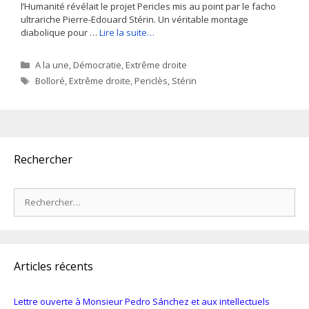
l’Humanité révélait le projet Pericles mis au point par le facho
ultrariche Pierre-Edouard Stérin. Un véritable montage
diabolique pour …
Lire la suite…
Catégories
A la une
,
Démocratie
,
Extrême droite
Étiquettes
Bolloré
,
Extrême droite
,
Periclès
,
Stérin
Rechercher
Rechercher :
Articles récents
Lettre ouverte à Monsieur Pedro Sánchez et aux intellectuels