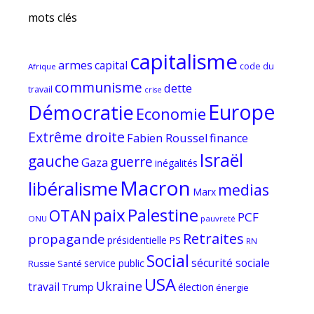
mots clés
capitalisme
armes
capital
code du
Afrique
communisme
dette
travail
crise
Europe
Démocratie
Economie
Extrême droite
Fabien Roussel
finance
Israël
gauche
guerre
Gaza
inégalités
Macron
libéralisme
medias
Marx
paix
Palestine
OTAN
PCF
ONU
pauvreté
Retraites
propagande
PS
présidentielle
RN
Social
sécurité sociale
service public
Russie
Santé
USA
Ukraine
travail
Trump
élection
énergie