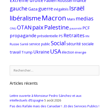
Extrême droite
Fabien Roussel
finance
Israël
gauche
guerre
Gaza
inégalités
Macron
libéralisme
medias
Marx
paix
Palestine
OTAN
PCF
ONU
pauvreté
Retraites
propagande
PS
présidentielle
RN
Social
sécurité sociale
service public
Russie
Santé
USA
Ukraine
travail
Trump
élection
énergie
Rechercher :
Articles récents
Lettre ouverte à Monsieur Pedro Sánchez et aux
intellectuels d’Espagne
5 août 2026
Pas des Rafale mais des Canadair ! ..Et des Services Publics !