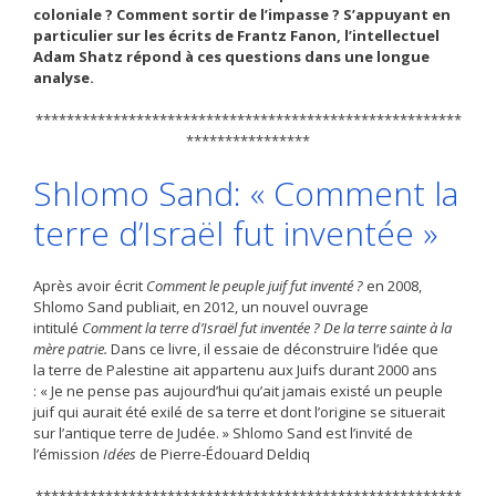
coloniale
? Comment sortir de l’impasse
? S’appuyant en
particulier sur les écrits de Frantz Fanon, l’intellectuel
Adam Shatz répond à ces questions dans une longue
analyse.
*******************************************************
****************
Shlomo Sand: « Comment la
terre d’Israël fut inventée »
Après avoir écrit
Comment le peuple juif fut inventé ?
en 2008,
Shlomo Sand publiait, en 2012, un nouvel ouvrage
intitulé
Comment la terre d’Israël fut inventée ?
De la terre sainte à la
mère patrie.
Dans ce livre, il essaie de déconstruire l’idée que
la terre de Palestine ait appartenu aux Juifs durant 2000 ans
: « Je ne pense pas aujourd’hui qu’ait jamais existé un peuple
juif qui aurait été exilé de sa terre et dont l’origine se situerait
sur l’antique terre de Judée. » Shlomo Sand est l’invité de
l’émission
Idées
de Pierre-Édouard Deldiq