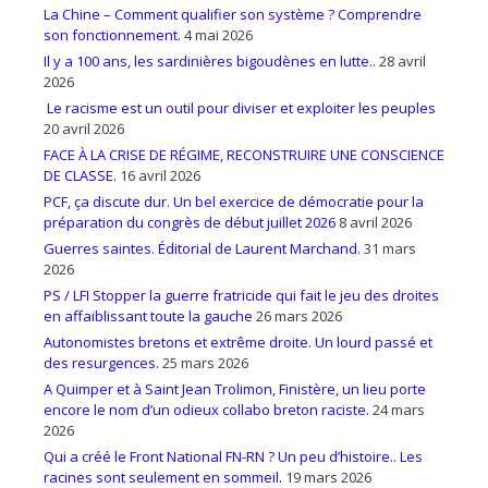
La Chine – Comment qualifier son système ? Comprendre
son fonctionnement.
4 mai 2026
Il y a 100 ans, les sardinières bigoudènes en lutte..
28 avril
2026
Le racisme est un outil pour diviser et exploiter les peuples
20 avril 2026
FACE À LA CRISE DE RÉGIME, RECONSTRUIRE UNE CONSCIENCE
DE CLASSE.
16 avril 2026
PCF, ça discute dur. Un bel exercice de démocratie pour la
préparation du congrès de début juillet 2026
8 avril 2026
Guerres saintes. Éditorial de Laurent Marchand.
31 mars
2026
PS / LFI Stopper la guerre fratricide qui fait le jeu des droites
en affaiblissant toute la gauche
26 mars 2026
Autonomistes bretons et extrême droite. Un lourd passé et
des resurgences.
25 mars 2026
A Quimper et à Saint Jean Trolimon, Finistère, un lieu porte
encore le nom d’un odieux collabo breton raciste.
24 mars
2026
Qui a créé le Front National FN-RN ? Un peu d’histoire.. Les
racines sont seulement en sommeil.
19 mars 2026