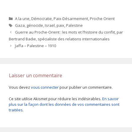
Catégories
A la une
,
Démocratie
,
Paix-Désarmement
,
Proche Orient
Étiquettes
Gaza
,
génocide
,
Israël
,
paix
,
Palestine
Guerre au Proche-Orient : les mots et l’histoire du conflit, par
Bertrand Badie, spécialiste des relations internationales
Jaffa – Palestine – 1910
Laisser un commentaire
Vous devez
vous connecter
pour publier un commentaire.
Ce site utilise Akismet pour réduire les indésirables.
En savoir
plus sur la façon dont les données de vos commentaires sont
traitées
.