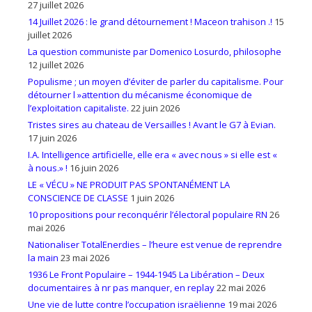
27 juillet 2026
14 Juillet 2026 : le grand détournement ! Maceon trahison .!
15
juillet 2026
La question communiste par Domenico Losurdo, philosophe
12 juillet 2026
Populisme ; un moyen d’éviter de parler du capitalisme. Pour
détourner l »attention du mécanisme économique de
l’exploitation capitaliste.
22 juin 2026
Tristes sires au chateau de Versailles ! Avant le G7 à Evian.
17 juin 2026
I.A. Intelligence artificielle, elle era « avec nous » si elle est «
à nous.» !
16 juin 2026
LE « VÉCU » NE PRODUIT PAS SPONTANÉMENT LA
CONSCIENCE DE CLASSE
1 juin 2026
10 propositions pour reconquérir l’électoral populaire RN
26
mai 2026
Nationaliser TotalEnerdies – l’heure est venue de reprendre
la main
23 mai 2026
1936 Le Front Populaire – 1944-1945 La Libération – Deux
documentaires à nr pas manquer, en replay
22 mai 2026
Une vie de lutte contre l’occupation israëlienne
19 mai 2026