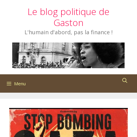
Aller
Le blog politique de
au
contenu
Gaston
L'humain d'abord, pas la finance !
Menu