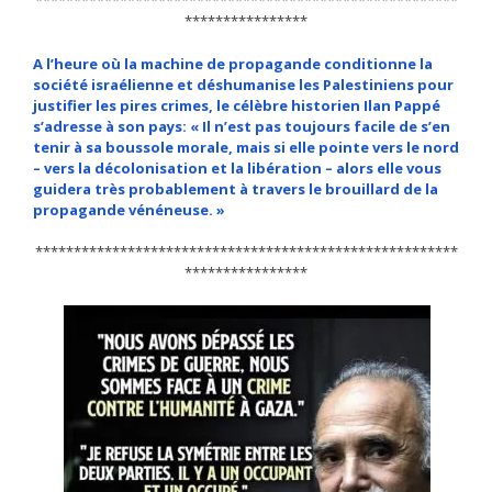
*******************************************************
****************
A l’heure où la machine de propagande conditionne la
société israélienne et déshumanise les Palestiniens pour
justifier les pires crimes, le célèbre historien Ilan Pappé
s’adresse à son pays: « Il n’est pas toujours facile de s’en
tenir à sa boussole morale, mais si elle pointe vers le nord
– vers la décolonisation et la libération – alors elle vous
guidera très probablement à travers le brouillard de la
propagande vénéneuse. »
*******************************************************
****************