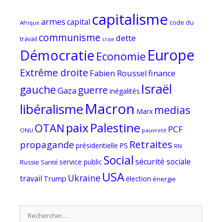
capitalisme
armes
capital
code du
Afrique
communisme
dette
travail
crise
Europe
Démocratie
Economie
Extrême droite
Fabien Roussel
finance
Israël
gauche
guerre
Gaza
inégalités
Macron
libéralisme
medias
Marx
paix
Palestine
OTAN
PCF
ONU
pauvreté
Retraites
propagande
PS
présidentielle
RN
Social
sécurité sociale
service public
Russie
Santé
USA
Ukraine
travail
Trump
élection
énergie
Rechercher :