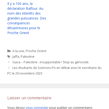
Il y a 100 ans, la
déclaration Balfour. Au
nom des intérêts des
grandes puissances. Des
conséquences
désastreuses pour le
Proche Orient
Catégories
A la une
,
Proche Orient
Étiquettes
Jaffa
,
Palestine
Gaza – Palestine : insupportable ! Stop au génocide.
Les étudiants de Sciences-Po en débat avec le secrétaire du
PC le 20 novembre 2023
Laisser un commentaire
Vous devez
vous connecter
pour publier un commentaire.