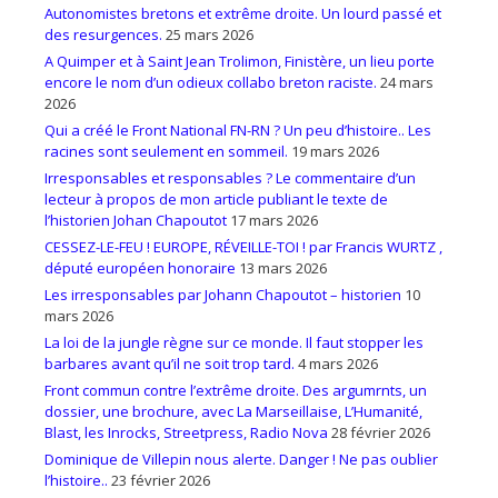
Autonomistes bretons et extrême droite. Un lourd passé et
des resurgences.
25 mars 2026
A Quimper et à Saint Jean Trolimon, Finistère, un lieu porte
encore le nom d’un odieux collabo breton raciste.
24 mars
2026
Qui a créé le Front National FN-RN ? Un peu d’histoire.. Les
racines sont seulement en sommeil.
19 mars 2026
Irresponsables et responsables ? Le commentaire d’un
lecteur à propos de mon article publiant le texte de
l’historien Johan Chapoutot
17 mars 2026
CESSEZ-LE-FEU ! EUROPE, RÉVEILLE-TOI ! par Francis WURTZ ,
député européen honoraire
13 mars 2026
Les irresponsables par Johann Chapoutot – historien
10
mars 2026
La loi de la jungle règne sur ce monde. Il faut stopper les
barbares avant qu’il ne soit trop tard.
4 mars 2026
Front commun contre l’extrême droite. Des argumrnts, un
dossier, une brochure, avec La Marseillaise, L’Humanité,
Blast, les Inrocks, Streetpress, Radio Nova
28 février 2026
Dominique de Villepin nous alerte. Danger ! Ne pas oublier
l’histoire..
23 février 2026