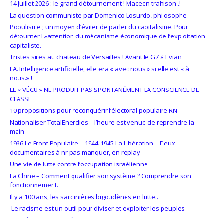
14 Juillet 2026 : le grand détournement ! Maceon trahison .!
La question communiste par Domenico Losurdo, philosophe
Populisme ; un moyen d’éviter de parler du capitalisme. Pour
détourner l »attention du mécanisme économique de l’exploitation
capitaliste.
Tristes sires au chateau de Versailles ! Avant le G7 à Evian.
I.A. Intelligence artificielle, elle era « avec nous » si elle est « à
nous.» !
LE « VÉCU » NE PRODUIT PAS SPONTANÉMENT LA CONSCIENCE DE
CLASSE
10 propositions pour reconquérir l’électoral populaire RN
Nationaliser TotalEnerdies – l’heure est venue de reprendre la
main
1936 Le Front Populaire – 1944-1945 La Libération – Deux
documentaires à nr pas manquer, en replay
Une vie de lutte contre l’occupation israëlienne
La Chine – Comment qualifier son système ? Comprendre son
fonctionnement.
Il y a 100 ans, les sardinières bigoudènes en lutte..
Le racisme est un outil pour diviser et exploiter les peuples