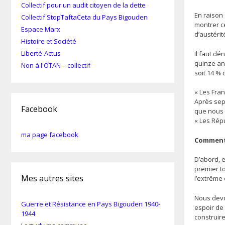
Collectif pour un audit citoyen de la dette
En raison 
Collectif StopTaftaCeta du Pays Bigouden
montrer ce
Espace Marx
d’austérit
Histoire et Société
Liberté-Actus
Il faut dé
quinze an
Non à l'OTAN – collectif
soit 14 % 
« Les Fran
Après sept
Facebook
que nous 
« Les Répu
ma page facebook
Comment l
D’abord, 
premier to
Mes autres sites
l’extrême 
Nous devo
Guerre et Résistance en Pays Bigouden 1940-
espoir de 
1944
construire