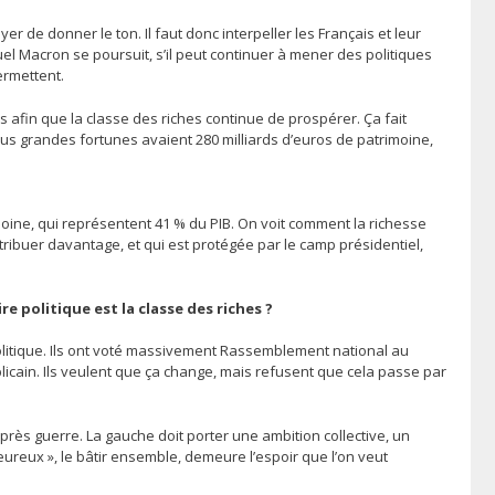
 de donner le ton. Il faut donc interpeller les Français et leur
uel Macron se poursuit, s’il peut continuer à mener des politiques
ermettent.
es afin que la classe des riches continue de prospérer. Ça fait
us grandes fortunes avaient 280 milliards d’euros de patrimoine,
moine, qui représentent 41 % du PIB. On voit comment la richesse
ibuer davantage, et qui est protégée par le camp présidentiel,
e politique est la classe des riches ?
politique. Ils ont voté massivement Rassemblement national au
publicain. Ils veulent que ça change, mais refusent que cela passe par
rès guerre. La gauche doit porter une ambition collective, un
eureux », le bâtir ensemble, demeure l’espoir que l’on veut