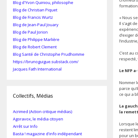
Blog d'Yvon Quiniou, philosophe
formation
Blog de Christian Piquet
Blog de Francis Wurtz
« Nous se
Il s’agit
Blog de Jean-Paul Jouary
expérience
Blog de Paul Jorion
d’exiger d
Blog de Philippe Marlière
l’industri
Blog de Robert Clement
C’est au c
Blog Santé de Christophe Prudhomme
respecté, 
https://brunoguigue.substack.com/
Jacques Fath International
Le NFP a
Nommer le 
parce qu’i
ce qui a b
Collectifs, Médias
La gauche
Acrimed (Action critique médias)
la remett
Agoravox, le média citoyen
Lorsque l
Arrêt sur Info
restent li
Basta ! magazine d'info indépendant
pour un b