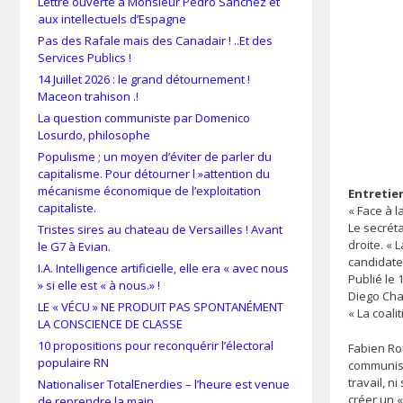
Lettre ouverte à Monsieur Pedro Sánchez et
aux intellectuels d’Espagne
Pas des Rafale mais des Canadair ! ..Et des
Services Publics !
14 Juillet 2026 : le grand détournement !
Maceon trahison .!
La question communiste par Domenico
Losurdo, philosophe
Populisme ; un moyen d’éviter de parler du
capitalisme. Pour détourner l »attention du
mécanisme économique de l’exploitation
Entretie
capitaliste.
« Face à l
Le secréta
Tristes sires au chateau de Versailles ! Avant
droite. « 
le G7 à Evian.
candidate 
I.A. Intelligence artificielle, elle era « avec nous
Publié le
» si elle est « à nous.» !
Diego Cha
LE « VÉCU » NE PRODUIT PAS SPONTANÉMENT
« La coali
LA CONSCIENCE DE CLASSE
10 propositions pour reconquérir l’électoral
Fabien Ro
populaire RN
communist
travail, n
Nationaliser TotalEnerdies – l’heure est venue
créer un «
de reprendre la main