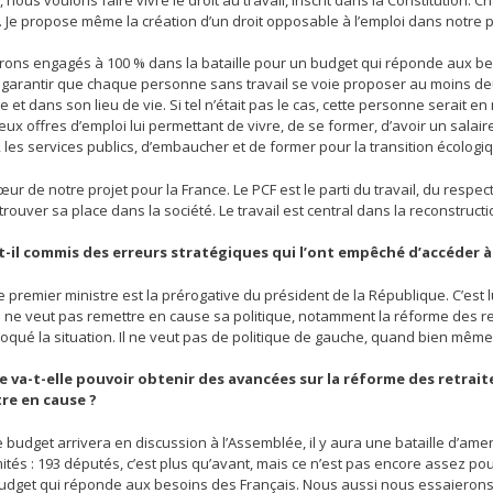
. Je propose même la création d’un droit opposable à l’emploi dans notre 
rons engagés à 100 % dans la bataille pour un budget qui réponde aux bes
 de garantir que chaque personne sans travail se voie proposer au moins 
 et dans son lieu de vie. Si tel n’était pas le cas, cette personne serait 
eux offres d’emploi lui permettant de vivre, de se former, d’avoir un salaire. 
e, les services publics, d’embaucher et de former pour la transition écologi
œur de notre projet pour la France. Le PCF est le parti du travail, du respec
trouver sa place dans la société. Le travail est central dans la reconstructi
-t-il commis des erreurs stratégiques qui l’ont empêché d’accéder 
premier ministre est la prérogative du président de la République. C’est lui
l ne veut pas remettre en cause sa politique, notamment la réforme des ret
loqué la situation. Il ne veut pas de politique de gauche, quand bien même
 va-t-elle pouvoir obtenir des avancées sur la réforme des retrait
re en cause ?
e budget arrivera en discussion à l’Assemblée, il y aura une bataille d
mités : 193 députés, c’est plus qu’avant, mais ce n’est pas encore assez p
udget qui réponde aux besoins des Français. Nous aussi nous essaierons 