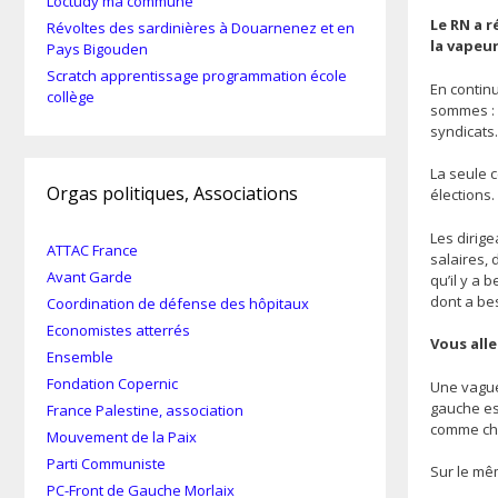
Loctudy ma commune
Le RN a r
Révoltes des sardinières à Douarnenez et en
la vapeur
Pays Bigouden
Scratch apprentissage programmation école
En continu
collège
sommes : 
syndicats.
La seule c
Orgas politiques, Associations
élections
Les dirige
ATTAC France
salaires, 
Avant Garde
qu’il y a
dont a bes
Coordination de défense des hôpitaux
Economistes atterrés
Vous alle
Ensemble
Fondation Copernic
Une vague
gauche es
France Palestine, association
comme che
Mouvement de la Paix
Parti Communiste
Sur le mê
PC-Front de Gauche Morlaix