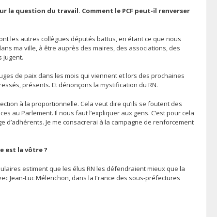
r la question du travail. Comment le PCF peut-il renverser
font les autres collègues députés battus, en étant ce que nous
ans ma ville, à être auprès des maires, des associations, des
s jugent.
 juges de paix dans les mois qui viennent et lors des prochaines
ssés, présents. Et dénonçons la mystification du RN.
tion à la proportionnelle. Cela veut dire qu’ils se foutent des
laces au Parlement. Il nous faut l’expliquer aux gens. C’est pour cela
ntage d’adhérents. Je me consacrerai à la campagne de renforcement
 est la vôtre ?
pulaires estiment que les élus RN les défendraient mieux que la
 avec Jean-Luc Mélenchon, dans la France des sous-préfectures