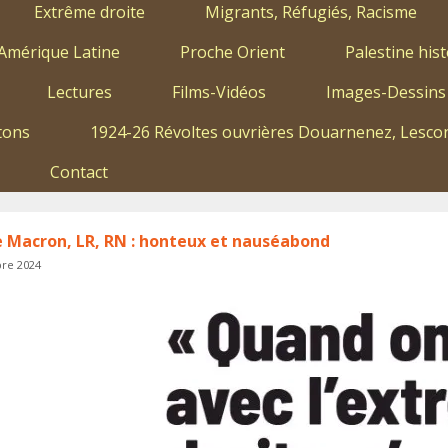
Extrême droite
Migrants, Réfugiés, Racisme
Amérique Latine
Proche Orient
Palestine hist
Lectures
Films-Vidéos
Images-Dessins
tons
1924-26 Révoltes ouvrières Douarnenez, Lescon
Contact
e Macron, LR, RN : honteux et nauséabond
re 2024