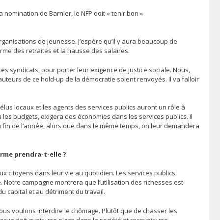
 nomination de Barnier, le NFP doit « tenir bon »
organisations de jeunesse. J’espère qu’il y aura beaucoup de
me des retraites et la hausse des salaires.
s syndicats, pour porter leur exigence de justice sociale. Nous,
teurs de ce hold-up de la démocratie soient renvoyés. Il va falloir
élus locaux et les agents des services publics auront un rôle à
 les budgets, exigera des économies dans les services publics. Il
à la fin de l’année, alors que dans le même temps, on leur demandera
rme prendra-t-elle ?
ux citoyens dans leur vie au quotidien. Les services publics,
té. Notre campagne montrera que l’utilisation des richesses est
 capital et au détriment du travail.
ous voulons interdire le chômage. Plutôt que de chasser les
Chacun doit avoir une place dans la société et recevoir une