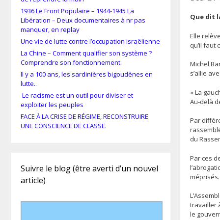
1936 Le Front Populaire – 1944-1945 La
Que dit l
Libération – Deux documentaires à nr pas
manquer, en replay
Elle relèv
Une vie de lutte contre l’occupation israëlienne
qu’il faut
La Chine – Comment qualifier son système ?
Comprendre son fonctionnement.
Michel Bar
s’allie av
Il y a 100 ans, les sardinières bigoudènes en
lutte..
« La gauch
Le racisme est un outil pour diviser et
Au-delà de
exploiter les peuples
FACE À LA CRISE DE RÉGIME, RECONSTRUIRE
Par différ
UNE CONSCIENCE DE CLASSE.
rassemblé
du Rassem
Par ces de
l’abrogati
Suivre le blog (être averti d’un nouvel
méprisés.
article)
L’Assemblé
travaille
le gouvern