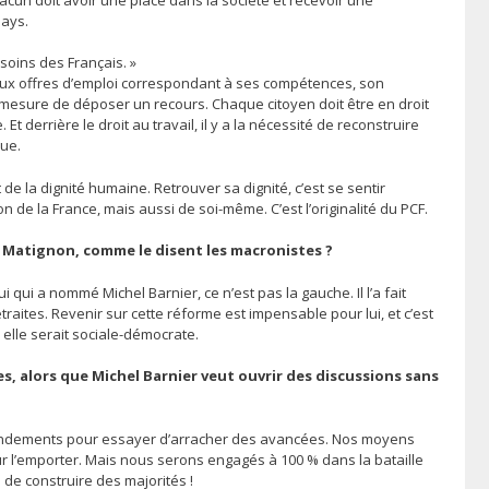
pays.
oins des Français. »
deux offres d’emploi correspondant à ses compétences, son
en mesure de déposer un recours. Chaque citoyen doit être en droit
Et derrière le droit au travail, il y a la nécessité de reconstruire
que.
t de la dignité humaine. Retrouver sa dignité, c’est se sentir
on de la France, mais aussi de soi-même. C’est l’originalité du PCF.
à Matignon, comme le disent les macronistes ?
 qui a nommé Michel Barnier, ce n’est pas la gauche. Il l’a fait
raites. Revenir sur cette réforme est impensable pour lui, et c’est
 elle serait sociale-démocrate.
es, alors que Michel Barnier veut ouvrir des discussions sans
’amendements pour essayer d’arracher des avancées. Nos moyens
our l’emporter. Mais nous serons engagés à 100 % dans la bataille
de construire des majorités !