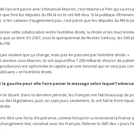
de l’accord passé avec Emmanuel Macron, c’est Marine Le Pen qui va essayer
 que font les députés du RN là où ils ont été élus. Si la politique d’Emman
é, si les salaires n’augmentent pas, c’est parce que les députés du RN le p
noncer cette collaboration entre l’extrême droite, la droite et les macronist
s que ça dure. En 2007, sous le quinquennat de Nicolas Sarkozy, les 500 pl
du PIB.
çais veulent que ça change, mais pas en passant par l’extrême droite. »
 années sous Macron, ils ont aujourd’hui 1 200 milliards d’euros de patri
produisons est siphonnée et captée par une minorité qui ne veut pas contr
blicains » et l’extrême droite.
a gauche peut-elle faire passer le message selon lequel l’adversair
en le disant. Dans la dernière période, les Français ont fait beaucoup de 
ur des législatives, puis, en sept jours seulement, ils ont fait le front ré
droite.
ns être une force d’espérance, comme lorsqu’on a reconstruit la France ap
changement réel, construit avec les Français. Relever le défi des « Jours h
.