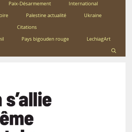
Paix-Désarmement
International
oire
Palestine actualité
Ukraine
Citations
il
Pays bigouden rouge
LechiagArt