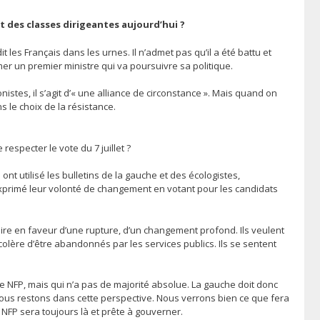
t des classes dirigeantes aujourd’hui ?
 les Français dans les urnes. Il n’admet pas qu’il a été battu et
er un premier ministre qui va poursuivre sa politique.
nistes, il s’agit d’« une alliance de circonstance ». Mais quand on
s le choix de la résistance.
respecter le vote du 7 juillet ?
ont utilisé les bulletins de la gauche et des écologistes,
exprimé leur volonté de changement en votant pour les candidats
laire en faveur d’une rupture, d’un changement profond. Ils veulent
r colère d’être abandonnés par les services publics. Ils se sentent
 le NFP, mais qui n’a pas de majorité absolue. La gauche doit donc
 Nous restons dans cette perspective. Nous verrons bien ce que fera
 NFP sera toujours là et prête à gouverner.