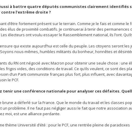
éussi à battre quatre députés communistes clairement identifiés su
 contre l’extrême droite ?
ant d’être fortement présent sur le terrain. Comme je le fais et comme le 
des élus de proximité combatifs. Je continuerai à tenir des permanences d
 Les électeurs ont voulu essayer le Rassemblement national, ils l’ont. Qu’il
ensure qui existe aujourd’hui est celle du peuple. Les citoyens seront les
. Soyons nous-mêmes, humbles militants du bonheur, honnêtes et désintére
ants du RN ont négocié avec Macron pour obtenir une seule chose : une élec
des frigos vides, des conditions de travail. Ce qu’ils veulent, ce sont des p
 besoin d’un Parti communiste français plus fort, plus influent, avec dava
oin le PCF.
z tenir une conférence nationale pour analyser ces défaites. Quelle
 brune a déferlé sur la France. Que le monde du travail et les classes po
t un problème. Il ne faut pas négliger aussi le fait que notre association
z moi, est une alliance perdante.
me thème Université d’été : pour le PCF, une rentrée pleine de paradoxes