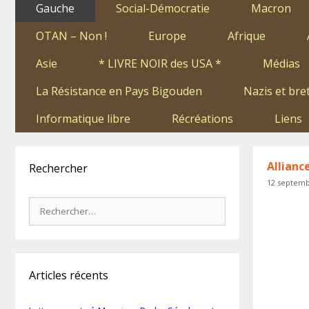
Gauche
Social-Démocratie
Macron
OTAN – Non !
Europe
Afrique
Asie
* LIVRE NOIR des USA *
Médias
La Résistance en Pays Bigouden
Nazis et bre
Informatique libre
Récréations
Liens
Allianc
Rechercher
12 septemb
Rechercher :
Articles récents