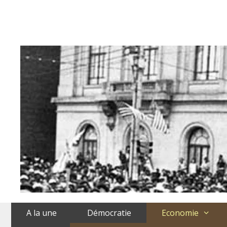
Aller
au
contenu
A la une
Démocratie
Economie