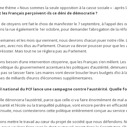
e thème « Nous sommes la seule opposition à la casse sociale » : après la
les Français perçoivent-ils ce déni de démocratie ?
e citoyens ont fait le choix de manifester le 7 septembre, à l’appel des 
s la rue également le 1er octobre, pour demander l’abrogation de la réfor
emaines et les mois qui viennent, nous devrons chacun jouer notre rôle. Le
ques, avec nos élus au Parlement. Chacun va devoir pousser pour que les au
 résister. Mais tout ne se réglera pas au Parlement.
s besoin d’une intervention citoyenne, que les Français s’en mêlent. Les 
politique du gouvernement accentuera les politiques d’austérité, diminuera
pas se laisser faire. Les maires vont devoir boucler leurs budgets d’ici 
nes de milliards d’euros d’économies supplémentaires.
il national du PCF lance une campagne contre l’austérité. Quelle fo
lle dénoncera l’austérité, parce que celle-ci va faire énormément de mal a
anté et l’école ou la tranquillité publique, vont encore perdre en efficaci
Ensuite, nous contesterons cette politique entièrement conçue au service du
ons mettre le travail au cœur du projet de société que nous défendons. N
nous voulons faire vivre le droit au travail, inscrit dans la Constitution. 