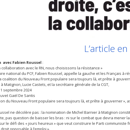
L’article e
n avec
Fabien Roussel
:
a collaboration avec le RN, nous choisissons la résistance »
ire national du PCF, Fabien Roussel, appelle la gauche et les Français à rés
La coalition du Nouveau Front populaire sera toujours là, et prête à gouve
à Matignon, Lucie Castets, et la secrétaire générale de la CGT,
 11 septembre 2024
uvet Gaël De Santis
tion du Nouveau Front populaire sera toujours là, et prête à gouverner », 
ussel ne décolère pas : la nomination de Michel Barnier à Matignon constit
e, pas question de baisser les bras : ni sur le combat que devra mener 
i sur le défi des « jours heureux » que veut construire le Parti communiste 
 droit opposable à l’emploi ».