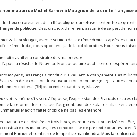
a nomination de Michel Barnier à Matignon de la droite française e
e du choix du président de la République, qui refuse d’entendre ce qu’ont dit
 changer de politique. C’est un choix clairement assumé de sa part de nomm
nier va la prolonger, avec le soutien de l’extrême droite. D’après les macro
ec l’extrême droite, nous appelons ça de la collaboration. Nous, nous faison
e doit travailler à construire des majorités. »
 l’appel à résister, le Nouveau Front populaire peut-il encore espérer faire 
ents moyens, les Français ont dit qu’ils veulent le changement. Des millions 
s au sein de la coalition du Nouveau Front populaire (NFP). D’autres ont 
blement national (RN) au premier tour des législatives.
ux votes, même s’ils sont à l’opposé, l’expression des Français est très c
on de la réforme des retraites, l’augmentation des salaires ; ils disent leu
 Emmanuel Macron fait le choix de ne pas les entendre.
e nationale est divisée en trois blocs, avec une coalition arrivée en tête,
r à construire des majorités, des compromis texte par texte pour avancer.
ement Barnier et combien de temps il se maintiendra. Mais la coalition du