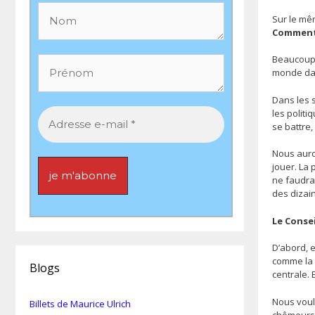
Sur le mêm
Comment 
Beaucoup d
monde dan
Dans les s
les politi
se battre,
Nous auron
jouer. La 
ne faudra 
des dizai
Le Conse
D’abord, e
comme la s
Blogs
centrale. 
Nous voul
Billets de Maurice Ulrich
chômeurs, 