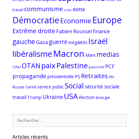
communisme
dette
travail
crise
Europe
Démocratie
Economie
Extrême droite
Fabien Roussel
finance
Israël
gauche
guerre
Gaza
inégalités
Macron
libéralisme
medias
Marx
paix
Palestine
OTAN
PCF
ONU
pauvreté
Retraites
propagande
PS
présidentielle
RN
Social
sécurité sociale
service public
Russie
Santé
USA
Ukraine
travail
Trump
élection
énergie
Rechercher :
Articles récents