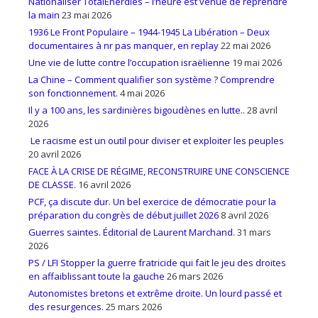
Nationaliser TotalEnerdies – l’heure est venue de reprendre
la main
23 mai 2026
1936 Le Front Populaire – 1944-1945 La Libération – Deux
documentaires à nr pas manquer, en replay
22 mai 2026
Une vie de lutte contre l’occupation israëlienne
19 mai 2026
La Chine – Comment qualifier son système ? Comprendre
son fonctionnement.
4 mai 2026
Il y a 100 ans, les sardinières bigoudènes en lutte..
28 avril
2026
Le racisme est un outil pour diviser et exploiter les peuples
20 avril 2026
FACE À LA CRISE DE RÉGIME, RECONSTRUIRE UNE CONSCIENCE
DE CLASSE.
16 avril 2026
PCF, ça discute dur. Un bel exercice de démocratie pour la
préparation du congrès de début juillet 2026
8 avril 2026
Guerres saintes. Éditorial de Laurent Marchand.
31 mars
2026
PS / LFI Stopper la guerre fratricide qui fait le jeu des droites
en affaiblissant toute la gauche
26 mars 2026
Autonomistes bretons et extrême droite. Un lourd passé et
des resurgences.
25 mars 2026