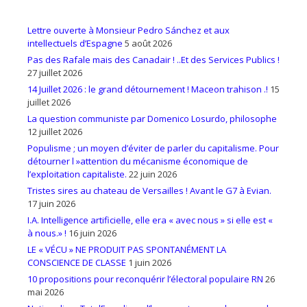
Lettre ouverte à Monsieur Pedro Sánchez et aux
intellectuels d’Espagne
5 août 2026
Pas des Rafale mais des Canadair ! ..Et des Services Publics !
27 juillet 2026
14 Juillet 2026 : le grand détournement ! Maceon trahison .!
15
juillet 2026
La question communiste par Domenico Losurdo, philosophe
12 juillet 2026
Populisme ; un moyen d’éviter de parler du capitalisme. Pour
détourner l »attention du mécanisme économique de
l’exploitation capitaliste.
22 juin 2026
Tristes sires au chateau de Versailles ! Avant le G7 à Evian.
17 juin 2026
I.A. Intelligence artificielle, elle era « avec nous » si elle est «
à nous.» !
16 juin 2026
LE « VÉCU » NE PRODUIT PAS SPONTANÉMENT LA
CONSCIENCE DE CLASSE
1 juin 2026
10 propositions pour reconquérir l’électoral populaire RN
26
mai 2026