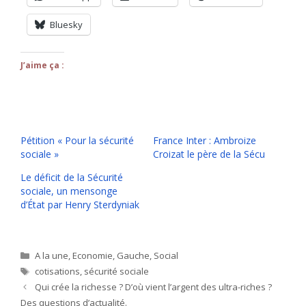
Bluesky
J’aime ça :
Pétition « Pour la sécurité
France Inter : Ambroize
sociale »
Croizat le père de la Sécu
Le déficit de la Sécurité
sociale, un mensonge
d’État par Henry Sterdyniak
Catégories
A la une
,
Economie
,
Gauche
,
Social
Étiquettes
cotisations
,
sécurité sociale
Qui crée la richesse ? D’où vient l’argent des ultra-riches ?
Des questions d’actualité.