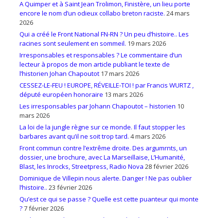
A Quimper et à Saint Jean Trolimon, Finistère, un lieu porte
encore le nom d’un odieux collabo breton raciste.
24 mars
2026
Qui a créé le Front National FN-RN ? Un peu d’histoire.. Les
racines sont seulement en sommeil.
19 mars 2026
Irresponsables et responsables ? Le commentaire d’un
lecteur à propos de mon article publiant le texte de
l’historien Johan Chapoutot
17 mars 2026
CESSEZ-LE-FEU ! EUROPE, RÉVEILLE-TOI ! par Francis WURTZ ,
député européen honoraire
13 mars 2026
Les irresponsables par Johann Chapoutot – historien
10
mars 2026
La loi de la jungle règne sur ce monde. Il faut stopper les
barbares avant qu’il ne soit trop tard.
4 mars 2026
Front commun contre l’extrême droite. Des argumrnts, un
dossier, une brochure, avec La Marseillaise, L’Humanité,
Blast, les Inrocks, Streetpress, Radio Nova
28 février 2026
Dominique de Villepin nous alerte. Danger ! Ne pas oublier
l’histoire..
23 février 2026
Qu’est ce qui se passe ? Quelle est cette puanteur qui monte
?
7 février 2026