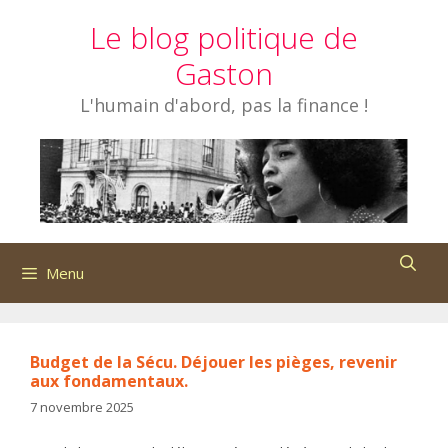
Aller
Le blog politique de
au
contenu
Gaston
L'humain d'abord, pas la finance !
Menu
Budget de la Sécu. Déjouer les pièges, revenir
aux fondamentaux.
7 novembre 2025