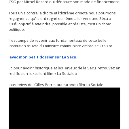
CSG par Michel Rocard qui dénature son mode de financement.
Tous unis contre la droite et l’dxtrême droiote nous pourrions
regagner ce qu’ils ont rogné et même aller vers une Sécu à
100§, objrctif à atteindre, possible et réaliste, c’est un choix
politique..
Il est temps de revenir aux fondamentaux de cette belle
institution œuvre du ministre communiste Ambroise Croizat
avec mon petit dossier sur La Sécu..
Et pour avoir l’ historique et les enjeux de la Sécu retrouvez en
rediffusion l’excellent film « La Sociale »
Inteerview de Gilles Perret auteurondu film La Sociale