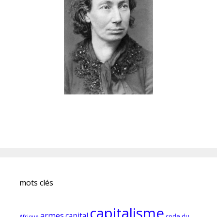
mots clés
capitalisme
armes
capital
code du
Afrique