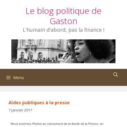
Aller
Le blog politique de
au
contenu
Gaston
L'humain d'abord, pas la finance !
Menu
Aides publiques à la presse
7 janvier 2017