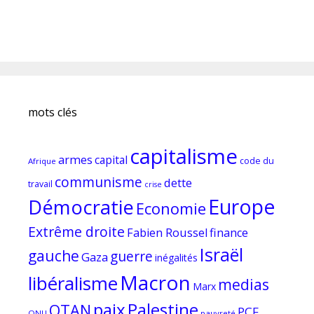
mots clés
capitalisme
armes
capital
code du
Afrique
communisme
dette
travail
crise
Europe
Démocratie
Economie
Extrême droite
Fabien Roussel
finance
Israël
gauche
guerre
Gaza
inégalités
Macron
libéralisme
medias
Marx
paix
Palestine
OTAN
PCF
ONU
pauvreté