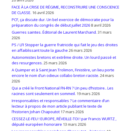
20 avril 2026
FACE À LA CRISE DE RÉGIME, RECONSTRUIRE UNE CONSCIENCE
DE CLASSE.
16 avril 2026
PCF, ça discute dur. Un bel exercice de démocratie pour la
préparation du congrès de début juillet 2026
8 avril 2026
Guerres saintes. Éditorial de Laurent Marchand.
31 mars
2026
PS / LFI Stopper la guerre fratricide qui fait le jeu des droites
en affaiblissant toute la gauche
26 mars 2026
Autonomistes bretons et extrême droite. Un lourd passé et
des resurgences.
25 mars 2026
A Quimper et à Saint Jean Trolimon, Finistère, un lieu porte
encore le nom d’un odieux collabo breton raciste.
24 mars
2026
Qui a créé le Front National FN-RN ? Un peu d’histoire.. Les
racines sont seulement en sommeil.
19 mars 2026
Irresponsables et responsables ? Le commentaire d’un
lecteur à propos de mon article publiant le texte de
l’historien Johan Chapoutot
17 mars 2026
CESSEZ-LE-FEU ! EUROPE, RÉVEILLE-TOI ! par Francis WURTZ ,
député européen honoraire
13 mars 2026