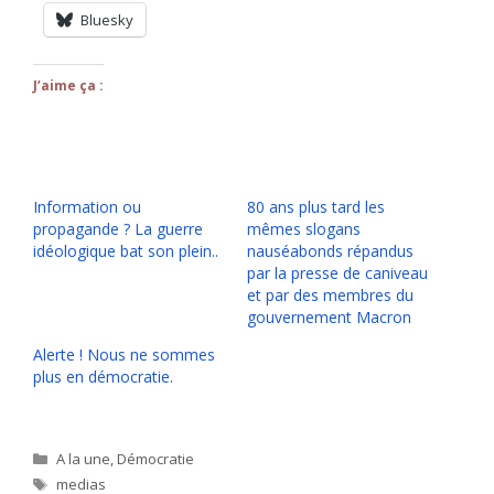
Bluesky
J’aime ça :
Information ou
80 ans plus tard les
propagande ? La guerre
mêmes slogans
idéologique bat son plein..
nauséabonds répandus
par la presse de caniveau
et par des membres du
gouvernement Macron
Alerte ! Nous ne sommes
plus en démocratie.
Catégories
A la une
,
Démocratie
Étiquettes
medias