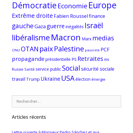
Europe
Démocratie
Economie
Extrême droite
Fabien Roussel
finance
Israël
gauche
guerre
Gaza
inégalités
Macron
libéralisme
medias
Marx
paix
Palestine
OTAN
PCF
ONU
pauvreté
Retraites
propagande
PS
présidentielle
RN
Social
sécurité sociale
service public
Russie
Santé
USA
Ukraine
travail
Trump
élection
énergie
Rechercher :
Articles récents
Lettre ouverte à Monsieur Pedro Sánchez et aux