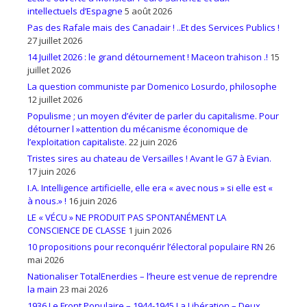
intellectuels d’Espagne
5 août 2026
Pas des Rafale mais des Canadair ! ..Et des Services Publics !
27 juillet 2026
14 Juillet 2026 : le grand détournement ! Maceon trahison .!
15
juillet 2026
La question communiste par Domenico Losurdo, philosophe
12 juillet 2026
Populisme ; un moyen d’éviter de parler du capitalisme. Pour
détourner l »attention du mécanisme économique de
l’exploitation capitaliste.
22 juin 2026
Tristes sires au chateau de Versailles ! Avant le G7 à Evian.
17 juin 2026
I.A. Intelligence artificielle, elle era « avec nous » si elle est «
à nous.» !
16 juin 2026
LE « VÉCU » NE PRODUIT PAS SPONTANÉMENT LA
CONSCIENCE DE CLASSE
1 juin 2026
10 propositions pour reconquérir l’électoral populaire RN
26
mai 2026
Nationaliser TotalEnerdies – l’heure est venue de reprendre
la main
23 mai 2026
1936 Le Front Populaire – 1944-1945 La Libération – Deux