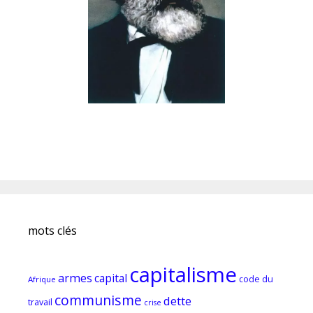
mots clés
capitalisme
armes
capital
code du
Afrique
communisme
dette
travail
crise