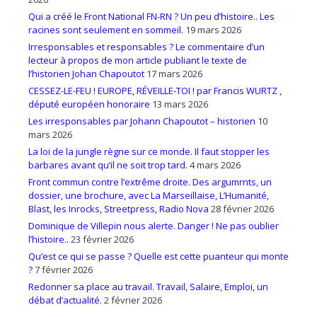
Qui a créé le Front National FN-RN ? Un peu d’histoire.. Les
racines sont seulement en sommeil.
19 mars 2026
Irresponsables et responsables ? Le commentaire d’un
lecteur à propos de mon article publiant le texte de
l’historien Johan Chapoutot
17 mars 2026
CESSEZ-LE-FEU ! EUROPE, RÉVEILLE-TOI ! par Francis WURTZ ,
député européen honoraire
13 mars 2026
Les irresponsables par Johann Chapoutot – historien
10
mars 2026
La loi de la jungle règne sur ce monde. Il faut stopper les
barbares avant qu’il ne soit trop tard.
4 mars 2026
Front commun contre l’extrême droite. Des argumrnts, un
dossier, une brochure, avec La Marseillaise, L’Humanité,
Blast, les Inrocks, Streetpress, Radio Nova
28 février 2026
Dominique de Villepin nous alerte. Danger ! Ne pas oublier
l’histoire..
23 février 2026
Qu’est ce qui se passe ? Quelle est cette puanteur qui monte
?
7 février 2026
Redonner sa place au travail. Travail, Salaire, Emploi, un
débat d’actualité.
2 février 2026