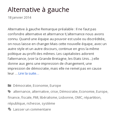
Alternative à gauche
18 janvier 2014
Alternative à gauche Remarque préalable : Il ne faut pas
confondre alternative et alternance !L’alternance nous avons
connu. Quand une équipe au pouvoir est usée ou discréditée,
on nous laisse en changer.Mais cette nouvelle équipe, avec un
autre style et un autre discours, continue en gros la même
politique au profit des mêmes. Les capitalistes adorent
l’alternance, (voir la Grande Bretagne, les Etats Unis…) elle
donne aux gens une impression de changement, une
impression de démocratie, mais elle ne remet pas en cause
leur …
Lire la suite…
Catégories
Démocratie
,
Economie
,
Europe
Étiquettes
alternance
,
alternative
,
crise
,
Démocratie
,
Economie
,
Europe
,
finance
,
fiscale
,
FMI
,
libéralisme
,
Lisbonne
,
OMC
,
répartition
,
république
,
richesse
,
système
Laisser un commentaire