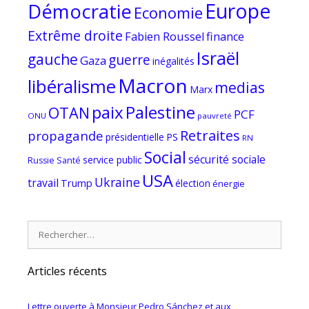
Europe
Démocratie
Economie
Extrême droite
Fabien Roussel
finance
Israël
gauche
guerre
Gaza
inégalités
Macron
libéralisme
medias
Marx
paix
Palestine
OTAN
PCF
ONU
pauvreté
Retraites
propagande
PS
présidentielle
RN
Social
sécurité sociale
service public
Russie
Santé
USA
Ukraine
travail
Trump
élection
énergie
Rechercher :
Articles récents
Lettre ouverte à Monsieur Pedro Sánchez et aux