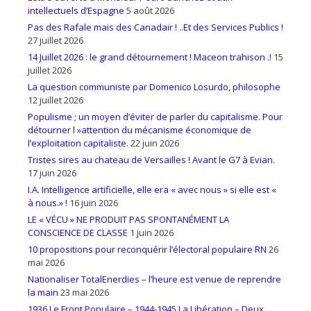
intellectuels d’Espagne
5 août 2026
Pas des Rafale mais des Canadair ! ..Et des Services Publics !
27 juillet 2026
14 Juillet 2026 : le grand détournement ! Maceon trahison .!
15
juillet 2026
La question communiste par Domenico Losurdo, philosophe
12 juillet 2026
Populisme ; un moyen d’éviter de parler du capitalisme. Pour
détourner l »attention du mécanisme économique de
l’exploitation capitaliste.
22 juin 2026
Tristes sires au chateau de Versailles ! Avant le G7 à Evian.
17 juin 2026
I.A. Intelligence artificielle, elle era « avec nous » si elle est «
à nous.» !
16 juin 2026
LE « VÉCU » NE PRODUIT PAS SPONTANÉMENT LA
CONSCIENCE DE CLASSE
1 juin 2026
10 propositions pour reconquérir l’électoral populaire RN
26
mai 2026
Nationaliser TotalEnerdies – l’heure est venue de reprendre
la main
23 mai 2026
1936 Le Front Populaire – 1944-1945 La Libération – Deux