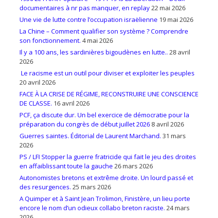
documentaires à nr pas manquer, en replay
22 mai 2026
Une vie de lutte contre l’occupation israëlienne
19 mai 2026
La Chine – Comment qualifier son système ? Comprendre
son fonctionnement.
4 mai 2026
Il y a 100 ans, les sardinières bigoudènes en lutte..
28 avril
2026
Le racisme est un outil pour diviser et exploiter les peuples
20 avril 2026
FACE À LA CRISE DE RÉGIME, RECONSTRUIRE UNE CONSCIENCE
DE CLASSE.
16 avril 2026
PCF, ça discute dur. Un bel exercice de démocratie pour la
préparation du congrès de début juillet 2026
8 avril 2026
Guerres saintes. Éditorial de Laurent Marchand.
31 mars
2026
PS / LFI Stopper la guerre fratricide qui fait le jeu des droites
en affaiblissant toute la gauche
26 mars 2026
Autonomistes bretons et extrême droite. Un lourd passé et
des resurgences.
25 mars 2026
A Quimper et à Saint Jean Trolimon, Finistère, un lieu porte
encore le nom d’un odieux collabo breton raciste.
24 mars
2026