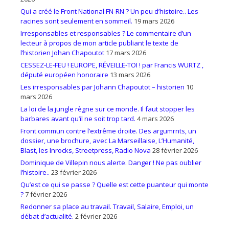
Qui a créé le Front National FN-RN ? Un peu d’histoire.. Les
racines sont seulement en sommeil.
19 mars 2026
Irresponsables et responsables ? Le commentaire d’un
lecteur à propos de mon article publiant le texte de
l’historien Johan Chapoutot
17 mars 2026
CESSEZ-LE-FEU ! EUROPE, RÉVEILLE-TOI ! par Francis WURTZ ,
député européen honoraire
13 mars 2026
Les irresponsables par Johann Chapoutot – historien
10
mars 2026
La loi de la jungle règne sur ce monde. Il faut stopper les
barbares avant qu’il ne soit trop tard.
4 mars 2026
Front commun contre l’extrême droite. Des argumrnts, un
dossier, une brochure, avec La Marseillaise, L’Humanité,
Blast, les Inrocks, Streetpress, Radio Nova
28 février 2026
Dominique de Villepin nous alerte. Danger ! Ne pas oublier
l’histoire..
23 février 2026
Qu’est ce qui se passe ? Quelle est cette puanteur qui monte
?
7 février 2026
Redonner sa place au travail. Travail, Salaire, Emploi, un
débat d’actualité.
2 février 2026