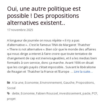
Oui, une autre politique est
possible ! Des propositions
alternatives existent..
17 novembre 2025
A longueur de journée on nous répète « il n’y a pas
d’alternative ».. C’est le fameux TINA de Margaret Thatcher
« There is not alternative ». Bien sûr que le monde des affaires
qui nous dirige a interet à faire croire que toute tentative de
changement de cap est inenvisageables, et il a les medias bien
formatés à son service, donc ça marche. Avant 1936 on disait
que les congés payés c’était impossible.. Suivant le libéralisme
de Reagan et Thatcher la France et l’Europe …
Lire la suite…
Catégories
A la une
,
Economie
,
Environnement
,
Gauche
,
Propositions
,
Social
Étiquettes
dette
,
Economie
,
Fabien Roussel
,
investissement
,
pacte
,
PCF
,
projet