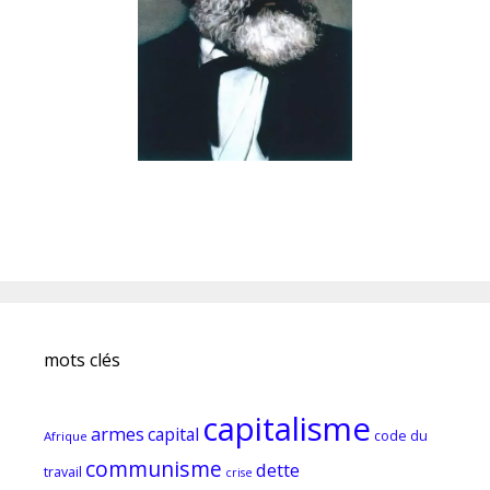
mots clés
capitalisme
armes
capital
code du
Afrique
communisme
dette
travail
crise