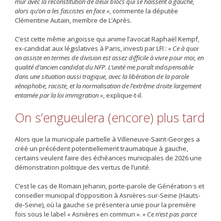
mur avec la reconstitution de deux blocs qui se haïssent à gauche,
alors qu’on a les fascistes en face »
, commente la députée
Clémentine Autain, membre de L’Après.
C’est cette même angoisse qui anime l’avocat Raphaël Kempf,
ex-candidat aux législatives à Paris, investi par LFI :
« Ce à quoi
on assiste en termes de division est assez difficile à vivre pour moi, en
qualité d’ancien candidat du NFP. L’unité me paraît indispensable
dans une situation aussi tragique, avec la libération de la parole
xénophobe, raciste, et la normalisation de l’extrême droite largement
entamée par la loi immigration »
, explique-t-il.
On s’engueulera (encore) plus tard
Alors que la municipale partielle à Villeneuve-Saint-Georges a
créé un précédent potentiellement traumatique à gauche,
certains veulent faire des échéances municipales de 2026 une
démonstration politique des vertus de l’unité.
C’est le cas de Romain Jehanin, porte-parole de Génération·s et
conseiller municipal d’opposition à Asnières-sur-Seine (Hauts-
de-Seine), où la gauche se présentera unie pour la première
fois sous le label « Asnières en commun ».
« Ce n’est pas parce