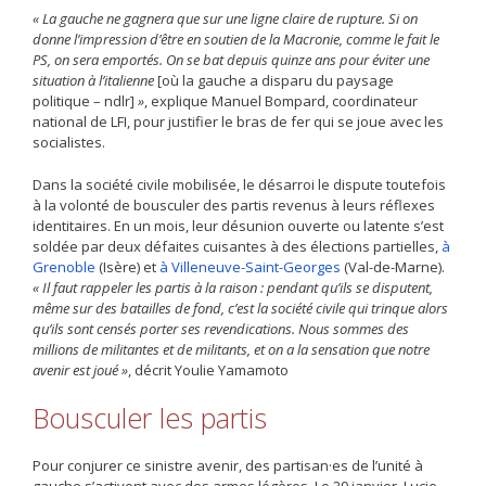
« La gauche ne gagnera que sur une ligne claire de rupture. Si on
donne l’impression d’être en soutien de la Macronie, comme le fait le
PS, on sera emportés. On se bat depuis quinze ans pour éviter une
situation à l’italienne
[où la gauche a disparu du paysage
politique – ndlr]
»
, explique Manuel Bompard, coordinateur
national de LFI, pour justifier le bras de fer qui se joue avec les
socialistes.
Dans la société civile mobilisée, le désarroi le dispute toutefois
à la volonté de bousculer des partis revenus à leurs réflexes
identitaires. En un mois, leur désunion ouverte ou latente s’est
soldée par deux défaites cuisantes à des élections partielles,
à
Grenoble
(Isère) et
à Villeneuve-Saint-Georges
(Val-de-Marne).
« Il faut rappeler les partis à la raison : pendant qu’ils se disputent,
même sur des batailles de fond, c’est la société civile qui trinque alors
qu’ils sont censés porter ses revendications. Nous sommes des
millions de militantes et de militants, et on a la sensation que notre
avenir est joué »
, décrit Youlie Yamamoto
Bousculer les partis
Pour conjurer ce sinistre avenir, des partisan·es de l’unité à