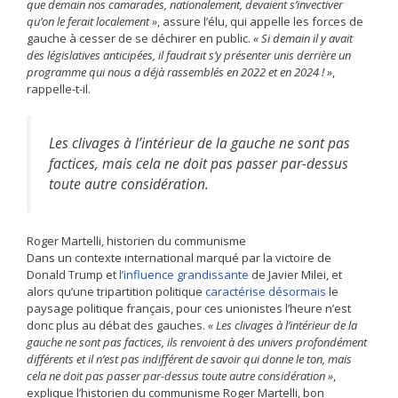
que demain nos camarades, nationalement, devaient s’invectiver
qu’on le ferait localement »
, assure l’élu, qui appelle les forces de
gauche à cesser de se déchirer en public.
« Si demain il y avait
des législatives anticipées, il faudrait s’y présenter unis derrière un
programme qui nous a déjà rassemblés en 2022 et en 2024 ! »
,
rappelle-t-il.
Les clivages à l’intérieur de la gauche ne sont pas
factices, mais cela ne doit pas passer par-dessus
toute autre considération.
Roger Martelli, historien du communisme
Dans un contexte international marqué par la victoire de
Donald Trump et
l’influence grandissante
de Javier Milei, et
alors qu’une tripartition politique
caractérise désormais
le
paysage politique français, pour ces unionistes l’heure n’est
donc plus au débat des gauches.
«
Les clivages à l’intérieur de la
gauche ne sont pas factices, ils renvoient à des univers profondément
différents et il n’est pas indifférent de savoir qui donne le ton, mais
cela ne doit pas passer par-dessus toute autre considération »
,
explique l’historien du communisme Roger Martelli, bon