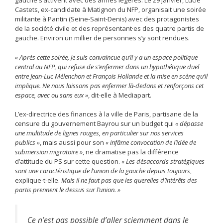
gauche s’activent avec des armes légères. Le 29 janvier, Lucie
Castets, ex-candidate à Matignon du NFP, organisait une soirée
militante à Pantin (Seine-Saint-Denis) avec des protagonistes
de la société civile et des représentant·es des quatre partis de
gauche. Environ un millier de personnes s’y sont rendues.
« Après cette soirée, je suis convaincue qu’il y a un espace politique
central au NFP, qui refuse de s’enfermer dans un hypothétique duel
entre Jean-Luc Mélenchon et François Hollande et la mise en scène qu’il
implique. Ne nous laissons pas enfermer là-dedans et renforçons cet
espace, avec ou sans eux »
, dit-elle à Mediapart.
L’ex-directrice des finances à la ville de Paris, partisane de la
censure du gouvernement Bayrou sur un budget qui
« dépasse
une multitude de lignes rouges, en particulier sur nos services
publics »
, mais aussi pour son
« infâme convocation de l’idée de
submersion migratoire »
, ne dramatise pas la différence
d’attitude du PS sur cette question.
« Les désaccords stratégiques
sont une caractéristique de l’union de la gauche depuis toujours
,
explique-t-elle.
Mais il ne faut pas que les querelles d’intérêts des
partis prennent le dessus sur l’union.
»
Ce n’est pas possible d’aller sciemment dans le