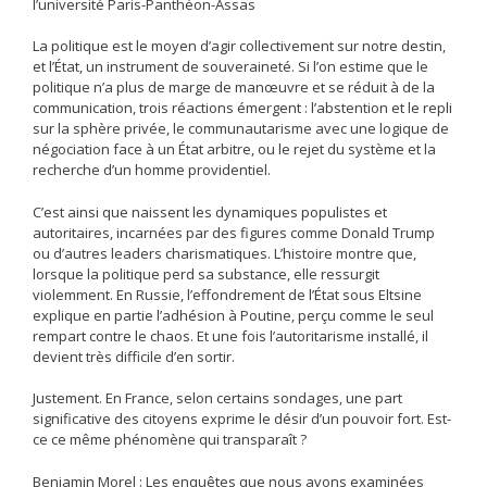
l’université Paris-Panthéon-Assas
La politique est le moyen d’agir collectivement sur notre destin,
et l’État, un instrument de souveraineté. Si l’on estime que le
politique n’a plus de marge de manœuvre et se réduit à de la
communication, trois réactions émergent : l’abstention et le repli
sur la sphère privée, le communautarisme avec une logique de
négociation face à un État arbitre, ou le rejet du système et la
recherche d’un homme providentiel.
C’est ainsi que naissent les dynamiques populistes et
autoritaires, incarnées par des figures comme Donald Trump
ou d’autres leaders charismatiques. L’histoire montre que,
lorsque la politique perd sa substance, elle ressurgit
violemment. En Russie, l’effondrement de l’État sous Eltsine
explique en partie l’adhésion à Poutine, perçu comme le seul
rempart contre le chaos. Et une fois l’autoritarisme installé, il
devient très difficile d’en sortir.
Justement. En France, selon certains sondages, une part
significative des citoyens exprime le désir d’un pouvoir fort. Est-
ce ce même phénomène qui transparaît ?
Benjamin Morel : Les enquêtes que nous avons examinées