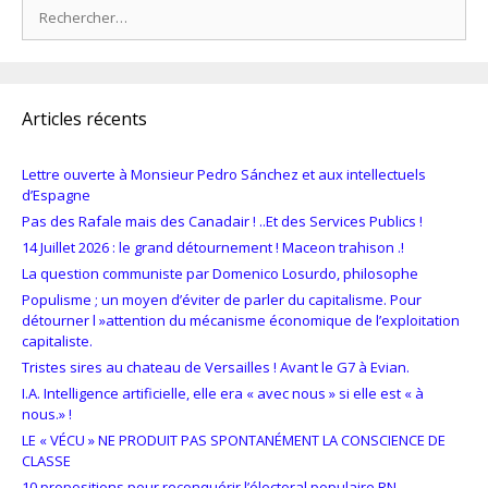
Rechercher :
Articles récents
Lettre ouverte à Monsieur Pedro Sánchez et aux intellectuels
d’Espagne
Pas des Rafale mais des Canadair ! ..Et des Services Publics !
14 Juillet 2026 : le grand détournement ! Maceon trahison .!
La question communiste par Domenico Losurdo, philosophe
Populisme ; un moyen d’éviter de parler du capitalisme. Pour
détourner l »attention du mécanisme économique de l’exploitation
capitaliste.
Tristes sires au chateau de Versailles ! Avant le G7 à Evian.
I.A. Intelligence artificielle, elle era « avec nous » si elle est « à
nous.» !
LE « VÉCU » NE PRODUIT PAS SPONTANÉMENT LA CONSCIENCE DE
CLASSE
10 propositions pour reconquérir l’électoral populaire RN