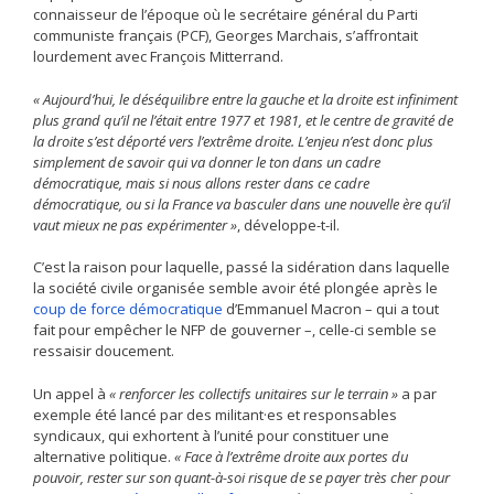
connaisseur de l’époque où le secrétaire général du Parti
communiste français (PCF), Georges Marchais, s’affrontait
lourdement avec François Mitterrand.
« Aujourd’hui, le déséquilibre entre la gauche et la droite est infiniment
plus grand qu’il ne l’était entre 1977 et 1981, et le centre de gravité de
la droite s’est déporté vers l’extrême droite. L’enjeu n’est donc plus
simplement de savoir qui va donner le ton dans un cadre
démocratique, mais si nous allons rester dans ce cadre
démocratique, ou si la France va basculer dans une nouvelle ère qu’il
vaut mieux ne pas expérimenter »
,
développe-t-il.
C’est la raison pour laquelle, passé la sidération dans laquelle
la société civile organisée semble avoir été plongée après le
coup de force démocratique
d’Emmanuel Macron – qui a tout
fait pour empêcher le NFP de gouverner –, celle-ci semble se
ressaisir doucement.
Un appel à
« renforcer les collectifs unitaires sur le terrain »
a par
exemple été lancé par des militant·es et responsables
syndicaux, qui exhortent à l’unité pour constituer une
alternative politique.
« Face à l’extrême droite aux portes du
pouvoir, rester sur son quant-à-soi risque de se payer très cher pour