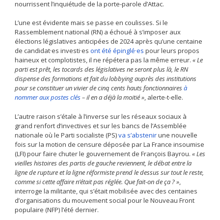
nourrissent l’inquiétude de la porte-parole d’Attac.
L’une est évidente mais se passe en coulisses. Si le
Rassemblement national (RN) a échoué à s’imposer aux
élections législatives anticipées de 2024 après qu’une centaine
de candidat·es investi·es
ont été épinglé·es
pour leurs propos
haineux et complotistes, il ne répétera pas la même erreur.
«
Le
parti est prêt, les
tocards des législatives ne seront plus là, le RN
dispense des formations et fait du lobbying auprès des institutions
pour se constituer un vivier de cinq cents hauts fonctionnaires
à
nommer aux postes clés
– il en a déjà la moitié »
, alerte-t-elle.
L’autre raison s’étale à l’inverse sur les réseaux sociaux à
grand renfort d’invectives et sur les bancs de l’Assemblée
nationale où le Parti socialiste (PS)
va s’abstenir
une nouvelle
fois sur la motion de censure déposée par La France insoumise
(LFI) pour faire chuter le gouvernement de François Bayrou.
«
Les
vieilles histoires des partis de gauche reviennent, le débat entre la
ligne de rupture et la ligne réformiste prend le dessus sur tout le reste,
comme si cette affaire n’était pas réglée. Que fait-on de ça ? »
,
interroge la militante, qui s’était mobilisée avec des centaines
d’organisations du mouvement social pour le Nouveau Front
populaire (NFP) l’été dernier.