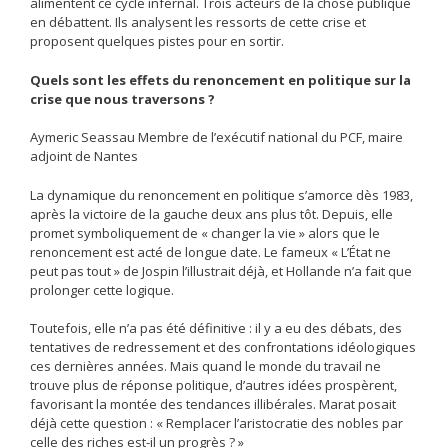
alimentent ce cycle infernal. Trois acteurs de la chose publique
en débattent. Ils analysent les ressorts de cette crise et
proposent quelques pistes pour en sortir.
Quels sont les effets du renoncement en politique sur la
crise que nous traversons ?
Aymeric Seassau Membre de l’exécutif national du PCF, maire
adjoint de Nantes
La dynamique du renoncement en politique s’amorce dès 1983,
après la victoire de la gauche deux ans plus tôt. Depuis, elle
promet symboliquement de « changer la vie » alors que le
renoncement est acté de longue date. Le fameux « L’État ne
peut pas tout » de Jospin l’illustrait déjà, et Hollande n’a fait que
prolonger cette logique.
Toutefois, elle n’a pas été définitive : il y a eu des débats, des
tentatives de redressement et des confrontations idéologiques
ces dernières années. Mais quand le monde du travail ne
trouve plus de réponse politique, d’autres idées prospèrent,
favorisant la montée des tendances illibérales. Marat posait
déjà cette question : « Remplacer l’aristocratie des nobles par
celle des riches est-il un progrès ? »