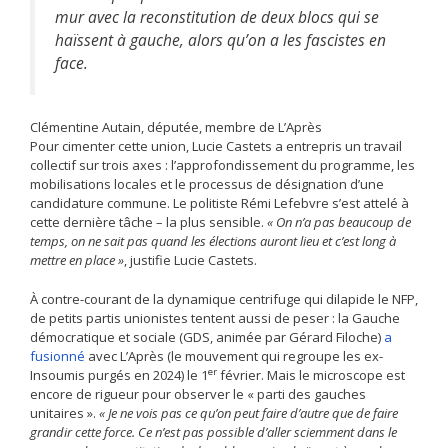
mur avec la reconstitution de deux blocs qui se
haïssent à gauche, alors qu’on a les fascistes en
face.
Clémentine Autain, députée, membre de L’Après
Pour cimenter cette union, Lucie Castets a entrepris un travail
collectif sur trois axes : l’approfondissement du programme, les
mobilisations locales et le processus de désignation d’une
candidature commune. Le politiste Rémi Lefebvre s’est attelé à
cette dernière tâche – la plus sensible.
« On n’a pas beaucoup de
temps, on ne sait pas quand les élections auront lieu et c’est long à
mettre en place »
, justifie Lucie Castets.
À contre-courant de la dynamique centrifuge qui dilapide le NFP,
de petits partis unionistes tentent aussi de peser : la Gauche
démocratique et sociale (GDS, animée par Gérard Filoche)
a
fusionné
avec L’Après (le mouvement qui regroupe les ex-
er
Insoumis purgés en 2024) le 1
février. Mais le microscope est
encore de rigueur pour observer le « parti des gauches
unitaires ».
« Je ne vois pas ce qu’on peut faire d’autre que de faire
grandir cette force. Ce n’est pas possible d’aller sciemment dans le