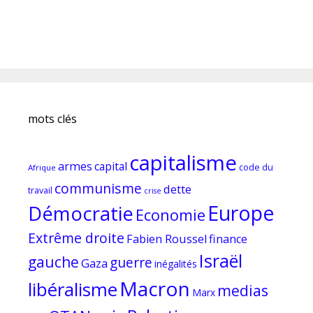
mots clés
capitalisme
armes
capital
code du
Afrique
communisme
dette
travail
crise
Europe
Démocratie
Economie
Extrême droite
Fabien Roussel
finance
Israël
gauche
guerre
Gaza
inégalités
Macron
libéralisme
medias
Marx