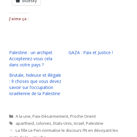
Bluesky
J’aime ça :
Palestine : un archipel.
GAZA : Paix et Justice !
Accepteriez-vous cela
dans votre pays ?
Brutale, hideuse et illégale
: 9 choses que vous devez
savoir sur l’occupation
israélienne de la Palestine
Catégories
A la une
,
Paix-Désarmement
,
Proche Orient
Étiquettes
apartheid
,
colonies
,
Etats-Unis
,
Israël
,
Palestine
La fille Le Pen normalise le discours FN en dévoyant les