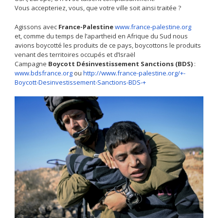
Vous accepteriez, vous, que votre ville soit ainsi traitée ?
Agissons avec
France-Palestine
www.france-palestine.org
et, comme du temps de l’apartheid en Afrique du Sud nous
avions boycotté les produits de ce pays, boycottons le produits
venant des territoires occupés et d’Israël
Campagne
Boycott Désinvestissement Sanctions (BDS)
:
www.bdsfrance.org
ou
http://www.france-palestine.org/+-
Boycott-Desinvestissement-Sanctions-BDS-+