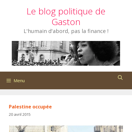
Aller
Le blog politique de
au
contenu
Gaston
L'humain d'abord, pas la finance !
Menu
Palestine occupée
20 avril 2015