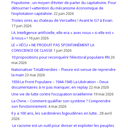
Populisme ; un moyen d’éviter de parler du capitalisme. Pour
détourner l »attention du mécanisme économique de
l’exploitation capitaliste.
22 juin 2026
Tristes sires au chateau de Versailles ! Avant le G7 à Evian.
17 juin 2026
I.A. Intelligence artificielle, elle era « avec nous » si elle est «
à nous.» !
16 juin 2026
LE « VÉCU » NE PRODUIT PAS SPONTANÉMENT LA
CONSCIENCE DE CLASSE
1 juin 2026
10 propositions pour reconquérir l’électoral populaire RN
26
mai 2026
Nationaliser TotalEnerdies – l’heure est venue de reprendre
la main
23 mai 2026
1936 Le Front Populaire – 1944-1945 La Libération – Deux
documentaires à nr pas manquer, en replay
22 mai 2026
Une vie de lutte contre l’occupation israëlienne
19 mai 2026
La Chine – Comment qualifier son système ? Comprendre
son fonctionnement.
4 mai 2026
Il y a 100 ans, les sardinières bigoudènes en lutte..
28 avril
2026
Le racisme est un outil pour diviser et exploiter les peuples