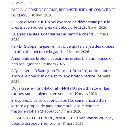
20 avril 2026
FACE À LA CRISE DE RÉGIME, RECONSTRUIRE UNE CONSCIENCE
DE CLASSE.
16 avril 2026
PCF, ça discute dur. Un bel exercice de démocratie pour la
préparation du congrès de début juillet 2026
8 avril 2026
Guerres saintes. Éditorial de Laurent Marchand.
31 mars
2026
PS / LFI Stopper la guerre fratricide qui fait le jeu des droites
en affaiblissant toute la gauche
26 mars 2026
Autonomistes bretons et extrême droite. Un lourd passé et
des resurgences.
25 mars 2026
A Quimper et à Saint Jean Trolimon, Finistère, un lieu porte
encore le nom d’un odieux collabo breton raciste.
24 mars
2026
Qui a créé le Front National FN-RN ? Un peu d’histoire.. Les
racines sont seulement en sommeil.
19 mars 2026
Irresponsables et responsables ? Le commentaire d’un
lecteur à propos de mon article publiant le texte de
l’historien Johan Chapoutot
17 mars 2026
CESSEZ-LE-FEU ! EUROPE, RÉVEILLE-TOI ! par Francis WURTZ ,
député européen honoraire
13 mars 2026