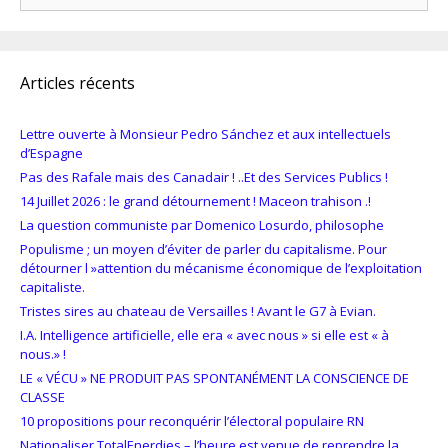
Articles récents
Lettre ouverte à Monsieur Pedro Sánchez et aux intellectuels
d’Espagne
Pas des Rafale mais des Canadair ! ..Et des Services Publics !
14 Juillet 2026 : le grand détournement ! Maceon trahison .!
La question communiste par Domenico Losurdo, philosophe
Populisme ; un moyen d’éviter de parler du capitalisme. Pour
détourner l »attention du mécanisme économique de l’exploitation
capitaliste.
Tristes sires au chateau de Versailles ! Avant le G7 à Evian.
I.A. Intelligence artificielle, elle era « avec nous » si elle est « à
nous.» !
LE « VÉCU » NE PRODUIT PAS SPONTANÉMENT LA CONSCIENCE DE
CLASSE
10 propositions pour reconquérir l’électoral populaire RN
Nationaliser TotalEnerdies – l’heure est venue de reprendre la