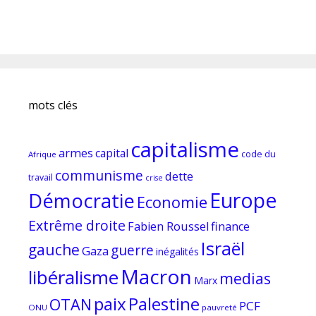
mots clés
capitalisme
armes
capital
code du
Afrique
communisme
dette
travail
crise
Europe
Démocratie
Economie
Extrême droite
Fabien Roussel
finance
Israël
gauche
guerre
Gaza
inégalités
Macron
libéralisme
medias
Marx
paix
Palestine
OTAN
PCF
ONU
pauvreté