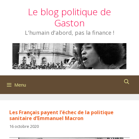
Aller
Le blog politique de
au
contenu
Gaston
L'humain d'abord, pas la finance !
Menu
Les Français payent l’échec de la politique
sanitaire d’Emmanuel Macron
16 octobre 2020