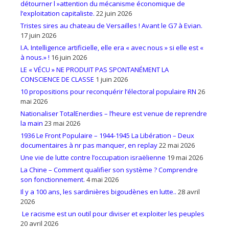
détourner l »attention du mécanisme économique de
l’exploitation capitaliste.
22 juin 2026
Tristes sires au chateau de Versailles ! Avant le G7 à Evian.
17 juin 2026
I.A. Intelligence artificielle, elle era « avec nous » si elle est «
à nous.» !
16 juin 2026
LE « VÉCU » NE PRODUIT PAS SPONTANÉMENT LA
CONSCIENCE DE CLASSE
1 juin 2026
10 propositions pour reconquérir l’électoral populaire RN
26
mai 2026
Nationaliser TotalEnerdies – l’heure est venue de reprendre
la main
23 mai 2026
1936 Le Front Populaire – 1944-1945 La Libération – Deux
documentaires à nr pas manquer, en replay
22 mai 2026
Une vie de lutte contre l’occupation israëlienne
19 mai 2026
La Chine – Comment qualifier son système ? Comprendre
son fonctionnement.
4 mai 2026
Il y a 100 ans, les sardinières bigoudènes en lutte..
28 avril
2026
Le racisme est un outil pour diviser et exploiter les peuples
20 avril 2026