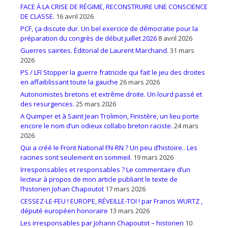
FACE À LA CRISE DE RÉGIME, RECONSTRUIRE UNE CONSCIENCE
DE CLASSE.
16 avril 2026
PCF, ça discute dur. Un bel exercice de démocratie pour la
préparation du congrès de début juillet 2026
8 avril 2026
Guerres saintes. Éditorial de Laurent Marchand.
31 mars
2026
PS / LFI Stopper la guerre fratricide qui fait le jeu des droites
en affaiblissant toute la gauche
26 mars 2026
Autonomistes bretons et extrême droite. Un lourd passé et
des resurgences.
25 mars 2026
A Quimper et à Saint Jean Trolimon, Finistère, un lieu porte
encore le nom d’un odieux collabo breton raciste.
24 mars
2026
Qui a créé le Front National FN-RN ? Un peu d’histoire.. Les
racines sont seulement en sommeil.
19 mars 2026
Irresponsables et responsables ? Le commentaire d’un
lecteur à propos de mon article publiant le texte de
l’historien Johan Chapoutot
17 mars 2026
CESSEZ-LE-FEU ! EUROPE, RÉVEILLE-TOI ! par Francis WURTZ ,
député européen honoraire
13 mars 2026
Les irresponsables par Johann Chapoutot – historien
10