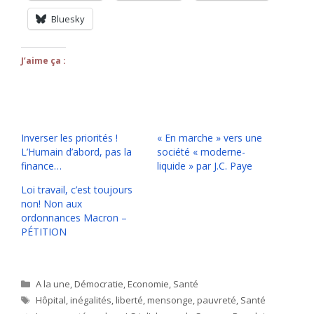
Bluesky
J’aime ça :
Inverser les priorités !
« En marche » vers une
L’Humain d’abord, pas la
société « moderne-
finance…
liquide » par J.C. Paye
Loi travail, c’est toujours
non! Non aux
ordonnances Macron –
PÉTITION
Catégories
A la une
,
Démocratie
,
Economie
,
Santé
Étiquettes
Hôpital
,
inégalités
,
liberté
,
mensonge
,
pauvreté
,
Santé