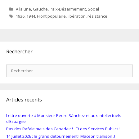
Catégories
A la une
,
Gauche
,
Paix-Désarmement
,
Social
Étiquettes
1936
,
1944
,
Front populaire
,
libération
,
résistance
Rechercher
Rechercher :
Articles récents
Lettre ouverte à Monsieur Pedro Sánchez et aux intellectuels
d’Espagne
Pas des Rafale mais des Canadair ! ..Et des Services Publics !
14 Juillet 2026 : le grand détournement ! Maceon trahison .!