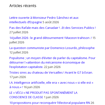
Articles récents
Lettre ouverte à Monsieur Pedro Sánchez et aux
intellectuels d’Espagne
5 août 2026
Pas des Rafale mais des Canadair ! ..Et des Services Publics !
27 juillet 2026
14 Juillet 2026 : le grand détournement ! Maceon trahison .!
15
juillet 2026
La question communiste par Domenico Losurdo, philosophe
12 juillet 2026
Populisme ; un moyen d’éviter de parler du capitalisme. Pour
détourner l »attention du mécanisme économique de
l’exploitation capitaliste.
22 juin 2026
Tristes sires au chateau de Versailles ! Avant le G7 à Evian.
17 juin 2026
I.A. Intelligence artificielle, elle era « avec nous » si elle est «
à nous.» !
16 juin 2026
LE « VÉCU » NE PRODUIT PAS SPONTANÉMENT LA
CONSCIENCE DE CLASSE
1 juin 2026
10 propositions pour reconquérir l’électoral populaire RN
26