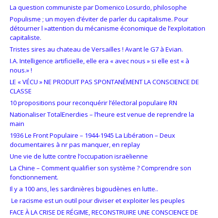
La question communiste par Domenico Losurdo, philosophe
Populisme ; un moyen d’éviter de parler du capitalisme. Pour
détourner l »attention du mécanisme économique de l’exploitation
capitaliste.
Tristes sires au chateau de Versailles ! Avant le G7 à Evian.
I.A. Intelligence artificielle, elle era « avec nous » si elle est « à
nous.» !
LE « VÉCU » NE PRODUIT PAS SPONTANÉMENT LA CONSCIENCE DE
CLASSE
10 propositions pour reconquérir l’électoral populaire RN
Nationaliser TotalEnerdies – l’heure est venue de reprendre la
main
1936 Le Front Populaire – 1944-1945 La Libération – Deux
documentaires à nr pas manquer, en replay
Une vie de lutte contre l’occupation israëlienne
La Chine – Comment qualifier son système ? Comprendre son
fonctionnement.
Il y a 100 ans, les sardinières bigoudènes en lutte..
Le racisme est un outil pour diviser et exploiter les peuples
FACE À LA CRISE DE RÉGIME, RECONSTRUIRE UNE CONSCIENCE DE