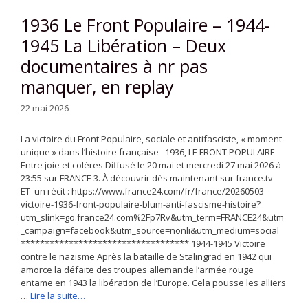
1936 Le Front Populaire – 1944-
1945 La Libération – Deux
documentaires à nr pas
manquer, en replay
22 mai 2026
La victoire du Front Populaire, sociale et antifasciste, « moment
unique » dans l’histoire française 1936, LE FRONT POPULAIRE
Entre joie et colères Diffusé le 20 mai et mercredi 27 mai 2026 à
23:55 sur FRANCE 3. À découvrir dès maintenant sur france.tv
ET un récit : https://www.france24.com/fr/france/20260503-
victoire-1936-front-populaire-blum-anti-fascisme-histoire?
utm_slink=go.france24.com%2Fp7Rv&utm_term=FRANCE24&utm
_campaign=facebook&utm_source=nonli&utm_medium=social
*********************************** 1944-1945 Victoire
contre le nazisme Après la bataille de Stalingrad en 1942 qui
amorce la défaite des troupes allemande l’armée rouge
entame en 1943 la libération de l’Europe. Cela pousse les alliers
…
Lire la suite…