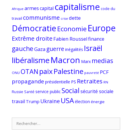
capitalisme
armes
capital
code du
Afrique
communisme
dette
travail
crise
Europe
Démocratie
Economie
Extrême droite
Fabien Roussel
finance
Israël
gauche
guerre
Gaza
inégalités
Macron
libéralisme
medias
Marx
paix
Palestine
OTAN
PCF
ONU
pauvreté
Retraites
propagande
PS
présidentielle
RN
Social
sécurité sociale
service public
Russie
Santé
USA
Ukraine
travail
Trump
élection
énergie
Rechercher :