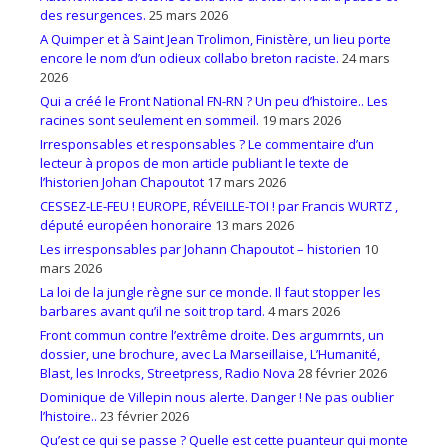
des resurgences.
25 mars 2026
A Quimper et à Saint Jean Trolimon, Finistère, un lieu porte
encore le nom d’un odieux collabo breton raciste.
24 mars
2026
Qui a créé le Front National FN-RN ? Un peu d’histoire.. Les
racines sont seulement en sommeil.
19 mars 2026
Irresponsables et responsables ? Le commentaire d’un
lecteur à propos de mon article publiant le texte de
l’historien Johan Chapoutot
17 mars 2026
CESSEZ-LE-FEU ! EUROPE, RÉVEILLE-TOI ! par Francis WURTZ ,
député européen honoraire
13 mars 2026
Les irresponsables par Johann Chapoutot – historien
10
mars 2026
La loi de la jungle règne sur ce monde. Il faut stopper les
barbares avant qu’il ne soit trop tard.
4 mars 2026
Front commun contre l’extrême droite. Des argumrnts, un
dossier, une brochure, avec La Marseillaise, L’Humanité,
Blast, les Inrocks, Streetpress, Radio Nova
28 février 2026
Dominique de Villepin nous alerte. Danger ! Ne pas oublier
l’histoire..
23 février 2026
Qu’est ce qui se passe ? Quelle est cette puanteur qui monte