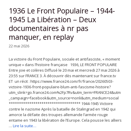
1936 Le Front Populaire – 1944-
1945 La Libération – Deux
documentaires à nr pas
manquer, en replay
22 mai 2026
La victoire du Front Populaire, sociale et antifasciste, « moment
unique » dans l’histoire française 1936, LE FRONT POPULAIRE
Entre joie et colères Diffusé le 20 mai et mercredi 27 mai 2026 à
23:55 sur FRANCE 3. À découvrir dès maintenant sur france.tv
ET un récit : https://www.france24.com/fr/france/20260503-
victoire-1936-front-populaire-blum-anti-fascisme-histoire?
utm_slink=go.france24.com%2Fp7Rv&utm_term=FRANCE24&utm
_campaign=facebook&utm_source=nonli&utm_medium=social
*********************************** 1944-1945 Victoire
contre le nazisme Après la bataille de Stalingrad en 1942 qui
amorce la défaite des troupes allemande l’armée rouge
entame en 1943 la libération de l’Europe. Cela pousse les alliers
…
Lire la suite…