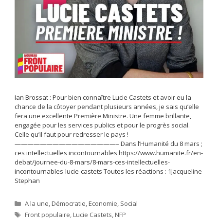
Ian Brossat : Pour bien connaître Lucie Castets et avoir eu la
chance de la côtoyer pendant plusieurs années, je sais qu’elle
fera une excellente Première Ministre. Une femme brillante,
engagée pour les services publics et pour le progrès social.
Celle qu’il faut pour redresser le pays !
————————————————– Dans l’Humanité du 8 mars ;
ces intellectuelles incontournables https://www.humanite.fr/en-
debat/journee-du-8-mars/8-mars-ces-intellectuelles-
incontournables-lucie-castets Toutes les réactions : 1Jacqueline
Stephan
Catégories
A la une
,
Démocratie
,
Economie
,
Social
Étiquettes
Front populaire
,
Lucie Castets
,
NFP