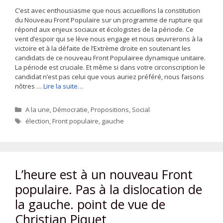
C’est avec enthousiasme que nous accueillons la constitution
du Nouveau Front Populaire sur un programme de rupture qui
répond aux enjeux sociaux et écologistes de la période. Ce
vent d’espoir qui se lève nous engage et nous œuvrerons à la
victoire et à la défaite de l’Extrème droite en soutenant les
candidats de ce nouveau Front Populairee dynamique unitaire.
La période est cruciale. Et même si dans votre circonscription le
candidat n’est pas celui que vous auriez préféré, nous faisons
nôtres …
Lire la suite…
Catégories
A la une
,
Démocratie
,
Propositions
,
Social
Étiquettes
élection
,
Front populaire
,
gauche
L’heure est à un nouveau Front
populaire. Pas à la dislocation de
la gauche. point de vue de
Christian Piquet