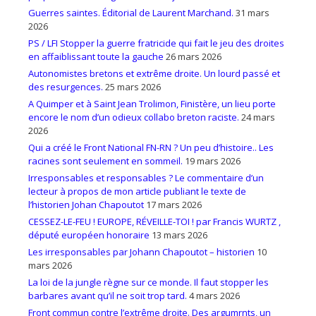
Guerres saintes. Éditorial de Laurent Marchand.
31 mars
2026
PS / LFI Stopper la guerre fratricide qui fait le jeu des droites
en affaiblissant toute la gauche
26 mars 2026
Autonomistes bretons et extrême droite. Un lourd passé et
des resurgences.
25 mars 2026
A Quimper et à Saint Jean Trolimon, Finistère, un lieu porte
encore le nom d’un odieux collabo breton raciste.
24 mars
2026
Qui a créé le Front National FN-RN ? Un peu d’histoire.. Les
racines sont seulement en sommeil.
19 mars 2026
Irresponsables et responsables ? Le commentaire d’un
lecteur à propos de mon article publiant le texte de
l’historien Johan Chapoutot
17 mars 2026
CESSEZ-LE-FEU ! EUROPE, RÉVEILLE-TOI ! par Francis WURTZ ,
député européen honoraire
13 mars 2026
Les irresponsables par Johann Chapoutot – historien
10
mars 2026
La loi de la jungle règne sur ce monde. Il faut stopper les
barbares avant qu’il ne soit trop tard.
4 mars 2026
Front commun contre l’extrême droite. Des argumrnts, un