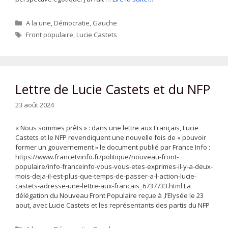
Catégories
A la une
,
Démocratie
,
Gauche
Étiquettes
Front populaire
,
Lucie Castets
Lettre de Lucie Castets et du NFP
23 août 2024
« Nous sommes prêts » : dans une lettre aux Français, Lucie
Castets et le NFP revendiquent une nouvelle fois de « pouvoir
former un gouvernement » le document publié par France Info :
https://www.francetvinfo.fr/politique/nouveau-front-
populaire/info-franceinfo-vous-vous-etes-exprimes-il-y-a-deux-
mois-deja-il-est-plus-que-temps-de-passer-a-l-action-lucie-
castets-adresse-une-lettre-aux-francais_6737733.html La
délégation du Nouveau Front Populaire reçue à ,l’Elysée le 23
aout, avec Lucie Castets et les représentants des partis du NFP
Catégories