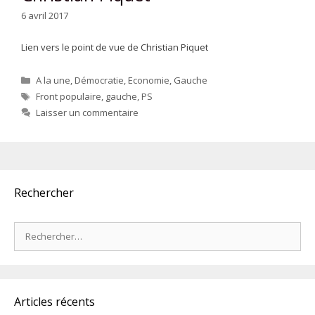
6 avril 2017
Lien vers le point de vue de Christian Piquet
Catégories
A la une
,
Démocratie
,
Economie
,
Gauche
Étiquettes
Front populaire
,
gauche
,
PS
Laisser un commentaire
Rechercher
Rechercher :
Articles récents