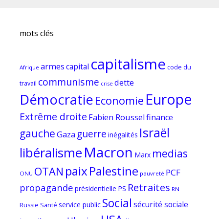
mots clés
capitalisme
armes
capital
code du
Afrique
communisme
dette
travail
crise
Europe
Démocratie
Economie
Extrême droite
Fabien Roussel
finance
Israël
gauche
guerre
Gaza
inégalités
Macron
libéralisme
medias
Marx
paix
Palestine
OTAN
PCF
ONU
pauvreté
Retraites
propagande
PS
présidentielle
RN
Social
sécurité sociale
service public
Russie
Santé