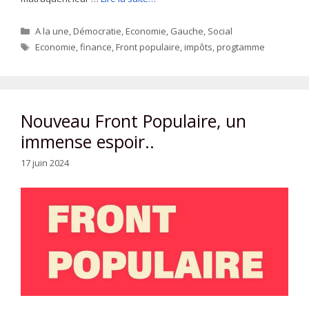
Catégories
A la une
,
Démocratie
,
Economie
,
Gauche
,
Social
Étiquettes
Economie
,
finance
,
Front populaire
,
impôts
,
progtamme
Nouveau Front Populaire, un
immense espoir..
17 juin 2024