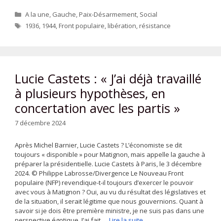
Catégories
A la une
,
Gauche
,
Paix-Désarmement
,
Social
Étiquettes
1936
,
1944
,
Front populaire
,
libération
,
résistance
Lucie Castets : « J’ai déjà travaillé
à plusieurs hypothèses, en
concertation avec les partis »
7 décembre 2024
Après Michel Barnier, Lucie Castets ? L’économiste se dit
toujours « disponible » pour Matignon, mais appelle la gauche à
préparer la présidentielle. Lucie Castets à Paris, le 3 décembre
2024. © Philippe Labrosse/Divergence Le Nouveau Front
populaire (NFP) revendique-t-il toujours d’exercer le pouvoir
avec vous à Matignon ? Oui, au vu du résultat des législatives et
de la situation, il serait légitime que nous gouvernions. Quant à
savoir si je dois être première ministre, je ne suis pas dans une
perspective égotique. J’ai fait …
Lire la suite…