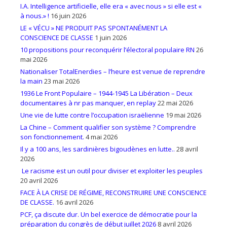
I.A. Intelligence artificielle, elle era « avec nous » si elle est «
à nous.» !
16 juin 2026
LE « VÉCU » NE PRODUIT PAS SPONTANÉMENT LA
CONSCIENCE DE CLASSE
1 juin 2026
10 propositions pour reconquérir l’électoral populaire RN
26
mai 2026
Nationaliser TotalEnerdies – l’heure est venue de reprendre
la main
23 mai 2026
1936 Le Front Populaire – 1944-1945 La Libération – Deux
documentaires à nr pas manquer, en replay
22 mai 2026
Une vie de lutte contre l’occupation israëlienne
19 mai 2026
La Chine – Comment qualifier son système ? Comprendre
son fonctionnement.
4 mai 2026
Il y a 100 ans, les sardinières bigoudènes en lutte..
28 avril
2026
Le racisme est un outil pour diviser et exploiter les peuples
20 avril 2026
FACE À LA CRISE DE RÉGIME, RECONSTRUIRE UNE CONSCIENCE
DE CLASSE.
16 avril 2026
PCF, ça discute dur. Un bel exercice de démocratie pour la
préparation du congrès de début juillet 2026
8 avril 2026