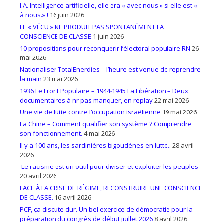
I.A. Intelligence artificielle, elle era « avec nous » si elle est «
à nous.» !
16 juin 2026
LE « VÉCU » NE PRODUIT PAS SPONTANÉMENT LA
CONSCIENCE DE CLASSE
1 juin 2026
10 propositions pour reconquérir l’électoral populaire RN
26
mai 2026
Nationaliser TotalEnerdies – l’heure est venue de reprendre
la main
23 mai 2026
1936 Le Front Populaire – 1944-1945 La Libération – Deux
documentaires à nr pas manquer, en replay
22 mai 2026
Une vie de lutte contre l’occupation israëlienne
19 mai 2026
La Chine – Comment qualifier son système ? Comprendre
son fonctionnement.
4 mai 2026
Il y a 100 ans, les sardinières bigoudènes en lutte..
28 avril
2026
Le racisme est un outil pour diviser et exploiter les peuples
20 avril 2026
FACE À LA CRISE DE RÉGIME, RECONSTRUIRE UNE CONSCIENCE
DE CLASSE.
16 avril 2026
PCF, ça discute dur. Un bel exercice de démocratie pour la
préparation du congrès de début juillet 2026
8 avril 2026