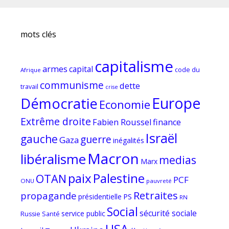
mots clés
capitalisme
armes
capital
code du
Afrique
communisme
dette
travail
crise
Europe
Démocratie
Economie
Extrême droite
Fabien Roussel
finance
Israël
gauche
guerre
Gaza
inégalités
Macron
libéralisme
medias
Marx
paix
Palestine
OTAN
PCF
ONU
pauvreté
Retraites
propagande
PS
présidentielle
RN
Social
sécurité sociale
service public
Russie
Santé
USA