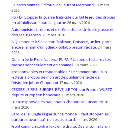
Guerres saintes. Éditorial de Laurent Marchand.
31 mars
2026
PS / LFI Stopper la guerre fratricide qui fait le jeu des droites
en affaiblissant toute la gauche
26 mars 2026
Autonomistes bretons et extrême droite. Un lourd passé et
des resurgences.
25 mars 2026
A Quimper et à Saint Jean Trolimon, Finistère, un lieu porte
encore le nom d’un odieux collabo breton raciste.
24 mars
2026
Qui a créé le Front National FN-RN ? Un peu d’histoire.. Les
racines sont seulement en sommeil.
19 mars 2026
Irresponsables et responsables ? Le commentaire d’un
lecteur à propos de mon article publiant le texte de
l’historien Johan Chapoutot
17 mars 2026
CESSEZ-LE-FEU ! EUROPE, RÉVEILLE-TOI ! par Francis WURTZ ,
député européen honoraire
13 mars 2026
Les irresponsables par Johann Chapoutot – historien
10
mars 2026
La loi de la jungle règne sur ce monde. Il faut stopper les
barbares avant qu’il ne soit trop tard.
4 mars 2026
Front commun contre l’extrême droite. Des argumrnts, un