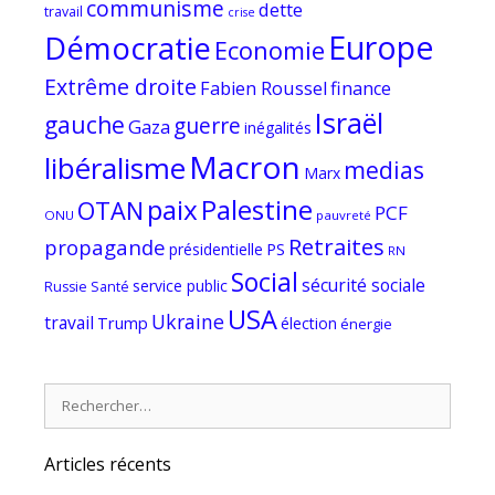
communisme
dette
travail
crise
Europe
Démocratie
Economie
Extrême droite
Fabien Roussel
finance
Israël
gauche
guerre
Gaza
inégalités
Macron
libéralisme
medias
Marx
paix
Palestine
OTAN
PCF
ONU
pauvreté
Retraites
propagande
PS
présidentielle
RN
Social
sécurité sociale
service public
Russie
Santé
USA
Ukraine
travail
Trump
élection
énergie
Rechercher :
Articles récents