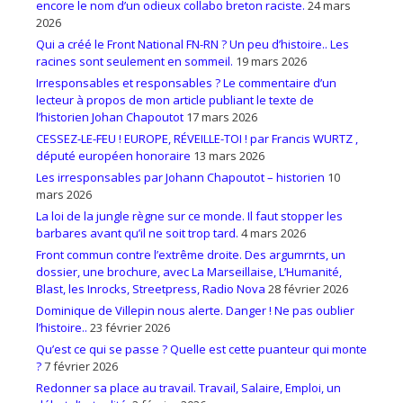
encore le nom d’un odieux collabo breton raciste.
24 mars
2026
Qui a créé le Front National FN-RN ? Un peu d’histoire.. Les
racines sont seulement en sommeil.
19 mars 2026
Irresponsables et responsables ? Le commentaire d’un
lecteur à propos de mon article publiant le texte de
l’historien Johan Chapoutot
17 mars 2026
CESSEZ-LE-FEU ! EUROPE, RÉVEILLE-TOI ! par Francis WURTZ ,
député européen honoraire
13 mars 2026
Les irresponsables par Johann Chapoutot – historien
10
mars 2026
La loi de la jungle règne sur ce monde. Il faut stopper les
barbares avant qu’il ne soit trop tard.
4 mars 2026
Front commun contre l’extrême droite. Des argumrnts, un
dossier, une brochure, avec La Marseillaise, L’Humanité,
Blast, les Inrocks, Streetpress, Radio Nova
28 février 2026
Dominique de Villepin nous alerte. Danger ! Ne pas oublier
l’histoire..
23 février 2026
Qu’est ce qui se passe ? Quelle est cette puanteur qui monte
?
7 février 2026
Redonner sa place au travail. Travail, Salaire, Emploi, un