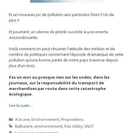
Et un nouveau pic de pollution aux particules fines !! Un de
plus !!
Et pourtant, un silence de plomb succède à une omerta
assourdissante.
Voilà comment on peut résumer l’attitude des médias et de
nombre de politiques concernant l’épisode dramatique de cette
pollution qu’une bonne partie de notre pays traverse depuis
plus d’un mois.
Pas un mot ou presque rien sur les ondes, dans les
journaux, sur la responsabilité du transport de
marchandises par route dans cette catastrophe
écologique.
Lire la suite…
Catégories
A la une
,
Environnement
,
Propositions
Étiquettes
Balbastre
,
environnement
,
fret
,
lobby
,
SNCF