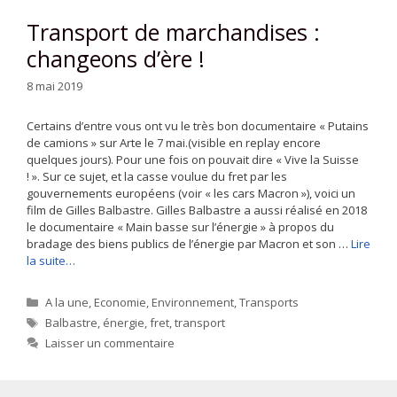
Transport de marchandises :
changeons d’ère !
8 mai 2019
Certains d’entre vous ont vu le très bon documentaire « Putains
de camions » sur Arte le 7 mai.(visible en replay encore
quelques jours). Pour une fois on pouvait dire « Vive la Suisse
! ». Sur ce sujet, et la casse voulue du fret par les
gouvernements européens (voir « les cars Macron »), voici un
film de Gilles Balbastre. Gilles Balbastre a aussi réalisé en 2018
le documentaire « Main basse sur l’énergie » à propos du
bradage des biens publics de l’énergie par Macron et son …
Lire
la suite…
Catégories
A la une
,
Economie
,
Environnement
,
Transports
Étiquettes
Balbastre
,
énergie
,
fret
,
transport
Laisser un commentaire