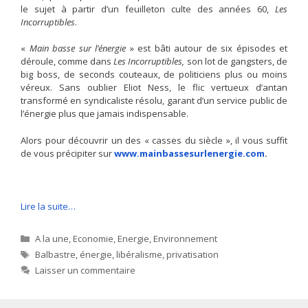
le sujet à partir d’un feuilleton culte des années 60,
Les
Incorruptibles
.
«
Main basse sur l’énergie
» est bâti autour de six épisodes et
déroule, comme dans
Les Incorruptibles,
son lot de gangsters, de
big boss, de seconds couteaux, de politiciens plus ou moins
véreux. Sans oublier Eliot Ness, le flic vertueux d’antan
transformé en syndicaliste résolu, garant d’un service public de
l’énergie plus que jamais indispensable.
Alors pour découvrir un des « casses du siècle », il vous suffit
de vous précipiter sur
www.mainbassesurlenergie.com
.
Lire la suite…
Catégories
A la une
,
Economie
,
Energie
,
Environnement
Étiquettes
Balbastre
,
énergie
,
libéralisme
,
privatisation
Laisser un commentaire