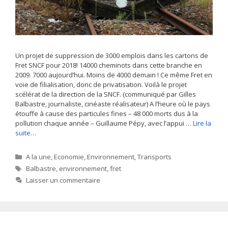
Un projet de suppression de 3000 emplois dans les cartons de
Fret SNCF pour 2018! 14000 cheminots dans cette branche en
2009. 7000 aujourd’hui. Moins de 4000 demain ! Ce même Fret en
voie de filialisation, donc de privatisation. Voilà le projet
scélérat de la direction de la SNCF. (communiqué par Gilles
Balbastre, journaliste, cinéaste réalisateur) A l’heure où le pays
étouffe à cause des particules fines – 48 000 morts dus à la
pollution chaque année – Guillaume Pépy, avec l’appui …
Lire la
suite…
Catégories
A la une
,
Economie
,
Environnement
,
Transports
Étiquettes
Balbastre
,
environnement
,
fret
Laisser un commentaire