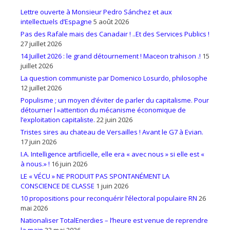
Lettre ouverte à Monsieur Pedro Sánchez et aux
intellectuels d’Espagne
5 août 2026
Pas des Rafale mais des Canadair ! ..Et des Services Publics !
27 juillet 2026
14 Juillet 2026 : le grand détournement ! Maceon trahison .!
15
juillet 2026
La question communiste par Domenico Losurdo, philosophe
12 juillet 2026
Populisme ; un moyen d’éviter de parler du capitalisme. Pour
détourner l »attention du mécanisme économique de
l’exploitation capitaliste.
22 juin 2026
Tristes sires au chateau de Versailles ! Avant le G7 à Evian.
17 juin 2026
I.A. Intelligence artificielle, elle era « avec nous » si elle est «
à nous.» !
16 juin 2026
LE « VÉCU » NE PRODUIT PAS SPONTANÉMENT LA
CONSCIENCE DE CLASSE
1 juin 2026
10 propositions pour reconquérir l’électoral populaire RN
26
mai 2026
Nationaliser TotalEnerdies – l’heure est venue de reprendre