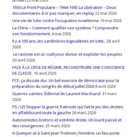
la main
23 mai 2026
1936 Le Front Populaire – 1944-1945 La Libération – Deux
documentaires à nr pas manquer, en replay
22 mai 2026
Une vie de lutte contre l’occupation israëlienne
19 mai 2026
La Chine – Comment qualifier son système ? Comprendre
son fonctionnement.
4 mai 2026
Il y a 100 ans, les sardinières bigoudènes en lutte..
28 avril
2026
Le racisme est un outil pour diviser et exploiter les peuples
20 avril 2026
FACE À LA CRISE DE RÉGIME, RECONSTRUIRE UNE CONSCIENCE
DE CLASSE.
16 avril 2026
PCF, ça discute dur. Un bel exercice de démocratie pour la
préparation du congrès de début juillet 2026
8 avril 2026
Guerres saintes. Éditorial de Laurent Marchand.
31 mars
2026
PS / LFI Stopper la guerre fratricide qui fait le jeu des droites
en affaiblissant toute la gauche
26 mars 2026
Autonomistes bretons et extrême droite. Un lourd passé et
des resurgences.
25 mars 2026
A Quimper et à Saint Jean Trolimon, Finistère, un lieu porte