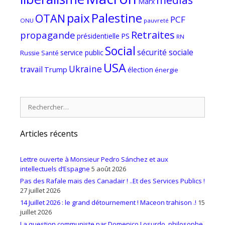
Marx
paix
Palestine
OTAN
PCF
ONU
pauvreté
Retraites
propagande
PS
présidentielle
RN
Social
sécurité sociale
service public
Russie
Santé
USA
Ukraine
travail
Trump
élection
énergie
Rechercher :
Articles récents
Lettre ouverte à Monsieur Pedro Sánchez et aux
intellectuels d’Espagne
5 août 2026
Pas des Rafale mais des Canadair ! ..Et des Services Publics !
27 juillet 2026
14 Juillet 2026 : le grand détournement ! Maceon trahison .!
15
juillet 2026
La question communiste par Domenico Losurdo, philosophe