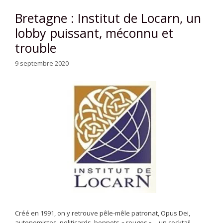
Bretagne : Institut de Locarn, un
lobby puissant, méconnu et
trouble
9 septembre 2020
Créé en 1991, on y retrouve pêle-mêle patronat, Opus Dei,
autonomistes, politicards, bonnets « rouges »… un cocktail