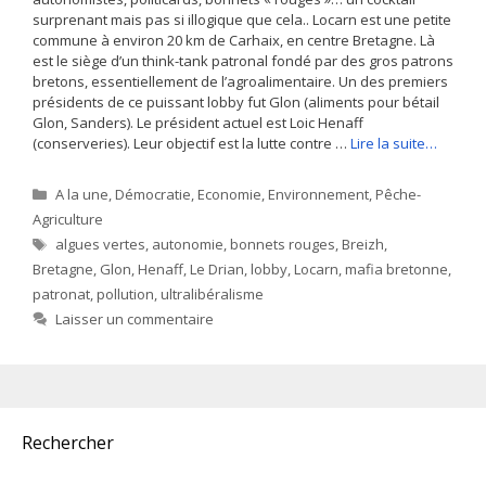
surprenant mais pas si illogique que cela.. Locarn est une petite
commune à environ 20 km de Carhaix, en centre Bretagne. Là
est le siège d’un think-tank patronal fondé par des gros patrons
bretons, essentiellement de l’agroalimentaire. Un des premiers
présidents de ce puissant lobby fut Glon (aliments pour bétail
Glon, Sanders). Le président actuel est Loic Henaff
(conserveries). Leur objectif est la lutte contre …
Lire la suite…
Catégories
A la une
,
Démocratie
,
Economie
,
Environnement
,
Pêche-
Agriculture
Étiquettes
algues vertes
,
autonomie
,
bonnets rouges
,
Breizh
,
Bretagne
,
Glon
,
Henaff
,
Le Drian
,
lobby
,
Locarn
,
mafia bretonne
,
patronat
,
pollution
,
ultralibéralisme
Laisser un commentaire
Rechercher