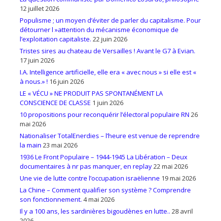
12 juillet 2026
Populisme ; un moyen d’éviter de parler du capitalisme. Pour
détourner l »attention du mécanisme économique de
l’exploitation capitaliste.
22 juin 2026
Tristes sires au chateau de Versailles ! Avant le G7 à Evian.
17 juin 2026
I.A. Intelligence artificielle, elle era « avec nous » si elle est «
à nous.» !
16 juin 2026
LE « VÉCU » NE PRODUIT PAS SPONTANÉMENT LA
CONSCIENCE DE CLASSE
1 juin 2026
10 propositions pour reconquérir l’électoral populaire RN
26
mai 2026
Nationaliser TotalEnerdies – l’heure est venue de reprendre
la main
23 mai 2026
1936 Le Front Populaire – 1944-1945 La Libération – Deux
documentaires à nr pas manquer, en replay
22 mai 2026
Une vie de lutte contre l’occupation israëlienne
19 mai 2026
La Chine – Comment qualifier son système ? Comprendre
son fonctionnement.
4 mai 2026
Il y a 100 ans, les sardinières bigoudènes en lutte..
28 avril
2026