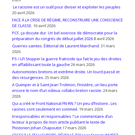
Le racisme est un outil pour diviser et exploiter les peuples
20 avril 2026
FACE À LA CRISE DE RÉGIME, RECONSTRUIRE UNE CONSCIENCE
DE CLASSE.
16 avril 2026
PCF, ça discute dur. Un bel exercice de démocratie pour la
préparation du congrès de début juillet 2026
8 avril 2026
Guerres saintes. Éditorial de Laurent Marchand.
31 mars
2026
PS / LFI Stopper la guerre fratricide qui fait le jeu des droites
en affaiblissant toute la gauche
26 mars 2026
Autonomistes bretons et extrême droite. Un lourd passé et
des resurgences.
25 mars 2026
A Quimper et à Saint Jean Trolimon, Finistère, un lieu porte
encore le nom d’un odieux collabo breton raciste.
24 mars
2026
Qui a créé le Front National FN-RN ? Un peu d’histoire.. Les
racines sont seulement en sommeil.
19 mars 2026
Irresponsables et responsables ? Le commentaire d’un
lecteur à propos de mon article publiant le texte de
l’historien Johan Chapoutot
17 mars 2026
CESSEZ-LE-FEU ! EUROPE, RÉVEILLE-TOI ! par Francis WURTZ ,