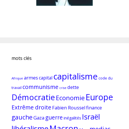
mots clés
capitalisme
armes
capital
code du
Afrique
communisme
dette
travail
crise
Europe
Démocratie
Economie
Extrême droite
Fabien Roussel
finance
Israël
gauche
guerre
Gaza
inégalités
Macron
libéralisme
medias