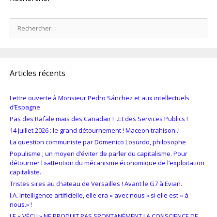
Rechercher :
Articles récents
Lettre ouverte à Monsieur Pedro Sánchez et aux intellectuels
d’Espagne
Pas des Rafale mais des Canadair ! ..Et des Services Publics !
14 Juillet 2026 : le grand détournement ! Maceon trahison .!
La question communiste par Domenico Losurdo, philosophe
Populisme ; un moyen d’éviter de parler du capitalisme. Pour
détourner l »attention du mécanisme économique de l’exploitation
capitaliste.
Tristes sires au chateau de Versailles ! Avant le G7 à Evian.
I.A. Intelligence artificielle, elle era « avec nous » si elle est « à
nous.» !
LE « VÉCU » NE PRODUIT PAS SPONTANÉMENT LA CONSCIENCE DE