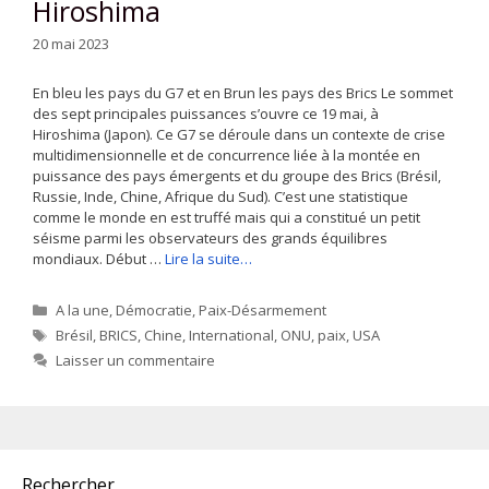
Hiroshima
20 mai 2023
En bleu les pays du G7 et en Brun les pays des Brics Le sommet
des sept principales puissances s’ouvre ce 19 mai, à
Hiroshima (Japon). Ce G7 se déroule dans un contexte de crise
multidimensionnelle et de concurrence liée à la montée en
puissance des pays émergents et du groupe des Brics (Brésil,
Russie, Inde, Chine, Afrique du Sud). C’est une statistique
comme le monde en est truffé mais qui a constitué un petit
séisme parmi les observateurs des grands équilibres
mondiaux. Début …
Lire la suite…
Catégories
A la une
,
Démocratie
,
Paix-Désarmement
Étiquettes
Brésil
,
BRICS
,
Chine
,
International
,
ONU
,
paix
,
USA
Laisser un commentaire
Rechercher