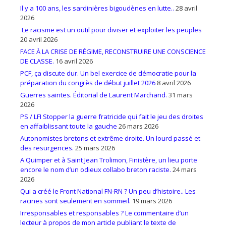
Il y a 100 ans, les sardinières bigoudènes en lutte..
28 avril
2026
Le racisme est un outil pour diviser et exploiter les peuples
20 avril 2026
FACE À LA CRISE DE RÉGIME, RECONSTRUIRE UNE CONSCIENCE
DE CLASSE.
16 avril 2026
PCF, ça discute dur. Un bel exercice de démocratie pour la
préparation du congrès de début juillet 2026
8 avril 2026
Guerres saintes. Éditorial de Laurent Marchand.
31 mars
2026
PS / LFI Stopper la guerre fratricide qui fait le jeu des droites
en affaiblissant toute la gauche
26 mars 2026
Autonomistes bretons et extrême droite. Un lourd passé et
des resurgences.
25 mars 2026
A Quimper et à Saint Jean Trolimon, Finistère, un lieu porte
encore le nom d’un odieux collabo breton raciste.
24 mars
2026
Qui a créé le Front National FN-RN ? Un peu d’histoire.. Les
racines sont seulement en sommeil.
19 mars 2026
Irresponsables et responsables ? Le commentaire d’un
lecteur à propos de mon article publiant le texte de