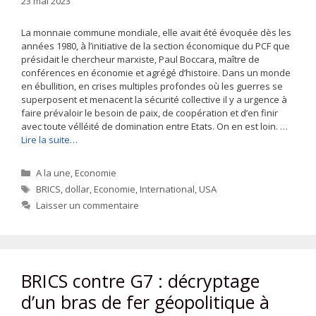
23 mai 2023
La monnaie commune mondiale, elle avait été évoquée dès les
années 1980, à l’initiative de la section économique du PCF que
présidait le chercheur marxiste, Paul Boccara, maître de
conférences en économie et agrégé d’histoire. Dans un monde
en ébullition, en crises multiples profondes où les guerres se
superposent et menacent la sécurité collective il y a urgence à
faire prévaloir le besoin de paix, de coopération et d’en finir
avec toute vélléité de domination entre Etats. On en est loin. …
Lire la suite…
Catégories
A la une
,
Economie
Étiquettes
BRICS
,
dollar
,
Economie
,
International
,
USA
Laisser un commentaire
BRICS contre G7 : décryptage
d’un bras de fer géopolitique à