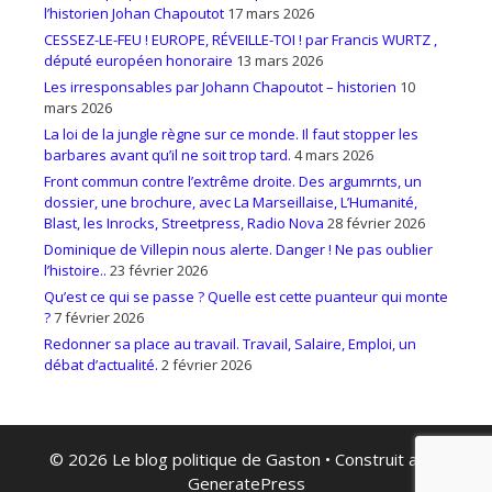
l’historien Johan Chapoutot
17 mars 2026
CESSEZ-LE-FEU ! EUROPE, RÉVEILLE-TOI ! par Francis WURTZ ,
député européen honoraire
13 mars 2026
Les irresponsables par Johann Chapoutot – historien
10
mars 2026
La loi de la jungle règne sur ce monde. Il faut stopper les
barbares avant qu’il ne soit trop tard.
4 mars 2026
Front commun contre l’extrême droite. Des argumrnts, un
dossier, une brochure, avec La Marseillaise, L’Humanité,
Blast, les Inrocks, Streetpress, Radio Nova
28 février 2026
Dominique de Villepin nous alerte. Danger ! Ne pas oublier
l’histoire..
23 février 2026
Qu’est ce qui se passe ? Quelle est cette puanteur qui monte
?
7 février 2026
Redonner sa place au travail. Travail, Salaire, Emploi, un
débat d’actualité.
2 février 2026
© 2026 Le blog politique de Gaston
• Construit avec
GeneratePress