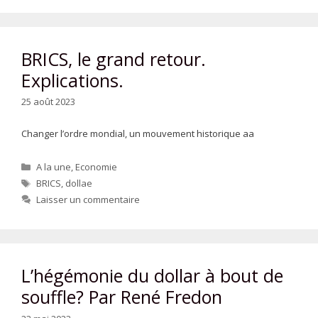
BRICS, le grand retour.
Explications.
25 août 2023
Changer l’ordre mondial, un mouvement historique aa
Catégories
A la une
,
Economie
Étiquettes
BRICS
,
dollae
Laisser un commentaire
L’hégémonie du dollar à bout de
souffle? Par René Fredon