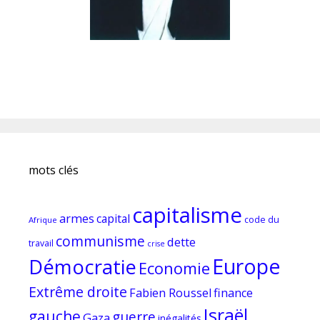
mots clés
capitalisme
armes
capital
code du
Afrique
communisme
dette
travail
crise
Europe
Démocratie
Economie
Extrême droite
Fabien Roussel
finance
Israël
gauche
guerre
Gaza
inégalités