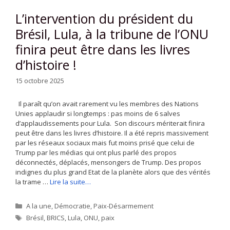
L’intervention du président du
Brésil, Lula, à la tribune de l’ONU
finira peut être dans les livres
d’histoire !
15 octobre 2025
Il paraît qu’on avait rarement vu les membres des Nations
Unies applaudir si longtemps : pas moins de 6 salves
d’applaudissements pour Lula. Son discours mériterait finira
peut être dans les livres d’histoire. Il a été repris massivement
par les réseaux sociaux mais fut moins prisé que celui de
Trump par les médias qui ont plus parlé des propos
déconnectés, déplacés, mensongers de Trump. Des propos
indignes du plus grand Etat de la planète alors que des vérités
la trame …
Lire la suite…
Catégories
A la une
,
Démocratie
,
Paix-Désarmement
Étiquettes
Brésil
,
BRICS
,
Lula
,
ONU
,
paix