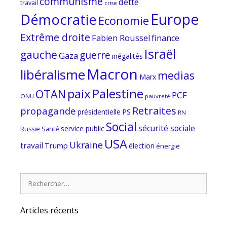
communisme
dette
travail
crise
Europe
Démocratie
Economie
Extrême droite
Fabien Roussel
finance
Israël
gauche
guerre
Gaza
inégalités
Macron
libéralisme
medias
Marx
paix
Palestine
OTAN
PCF
ONU
pauvreté
Retraites
propagande
PS
présidentielle
RN
Social
sécurité sociale
service public
Russie
Santé
USA
Ukraine
travail
Trump
élection
énergie
Rechercher :
Articles récents