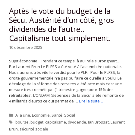
Aptès le vote du budget de la
Sécu. Austérité d’un côté, gros
dividendes de l’autre..
Capitalisme tout simplement.
10 décembre 2025
Sujet économie… Pendant ce temps là au Palais Brongniart…
Par Laurent Brun Le PLFSS a été voté à l’assemblée nationale.
Nous aurons très vite le verdict pour le PLF. Pour le PLFSS, la
droite gouvernementale n’a pas pu faire ce qu’elle a voulu. Le
décalage de la réforme des retraites a été acte mais c’est une
mesure très cosmétique (1 trimestre gagne pour 15% des
retraitables); L’ONDAM (dépenses de la Sécu) a été remonté de
4 milliards d’euros ce qui permet de …
Lire la suite…
Catégories
A la une
,
Economie
,
Santé
,
Social
Étiquettes
bourse
,
budget
,
capitalisme
,
dividende
,
Ian Brossat
,
Laurent
Brun
,
sécurité sociale