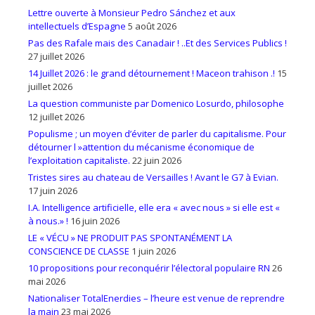
Lettre ouverte à Monsieur Pedro Sánchez et aux
intellectuels d’Espagne
5 août 2026
Pas des Rafale mais des Canadair ! ..Et des Services Publics !
27 juillet 2026
14 Juillet 2026 : le grand détournement ! Maceon trahison .!
15
juillet 2026
La question communiste par Domenico Losurdo, philosophe
12 juillet 2026
Populisme ; un moyen d’éviter de parler du capitalisme. Pour
détourner l »attention du mécanisme économique de
l’exploitation capitaliste.
22 juin 2026
Tristes sires au chateau de Versailles ! Avant le G7 à Evian.
17 juin 2026
I.A. Intelligence artificielle, elle era « avec nous » si elle est «
à nous.» !
16 juin 2026
LE « VÉCU » NE PRODUIT PAS SPONTANÉMENT LA
CONSCIENCE DE CLASSE
1 juin 2026
10 propositions pour reconquérir l’électoral populaire RN
26
mai 2026
Nationaliser TotalEnerdies – l’heure est venue de reprendre
la main
23 mai 2026