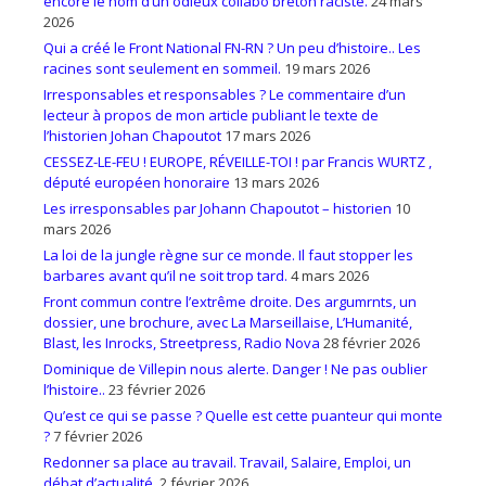
encore le nom d’un odieux collabo breton raciste.
24 mars
2026
Qui a créé le Front National FN-RN ? Un peu d’histoire.. Les
racines sont seulement en sommeil.
19 mars 2026
Irresponsables et responsables ? Le commentaire d’un
lecteur à propos de mon article publiant le texte de
l’historien Johan Chapoutot
17 mars 2026
CESSEZ-LE-FEU ! EUROPE, RÉVEILLE-TOI ! par Francis WURTZ ,
député européen honoraire
13 mars 2026
Les irresponsables par Johann Chapoutot – historien
10
mars 2026
La loi de la jungle règne sur ce monde. Il faut stopper les
barbares avant qu’il ne soit trop tard.
4 mars 2026
Front commun contre l’extrême droite. Des argumrnts, un
dossier, une brochure, avec La Marseillaise, L’Humanité,
Blast, les Inrocks, Streetpress, Radio Nova
28 février 2026
Dominique de Villepin nous alerte. Danger ! Ne pas oublier
l’histoire..
23 février 2026
Qu’est ce qui se passe ? Quelle est cette puanteur qui monte
?
7 février 2026
Redonner sa place au travail. Travail, Salaire, Emploi, un
débat d’actualité.
2 février 2026