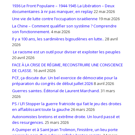
1936 Le Front Populaire – 1944-1945 La Libération – Deux
documentaires à nr pas manquer, en replay
22 mai 2026
Une vie de lutte contre l’occupation israëlienne
19 mai 2026
La Chine – Comment qualifier son système ? Comprendre
son fonctionnement.
4 mai 2026
Il y a 100 ans, les sardinières bigoudènes en lutte..
28 avril
2026
Le racisme est un outil pour diviser et exploiter les peuples
20 avril 2026
FACE À LA CRISE DE RÉGIME, RECONSTRUIRE UNE CONSCIENCE
DE CLASSE.
16 avril 2026
PCF, ça discute dur. Un bel exercice de démocratie pour la
préparation du congrès de début juillet 2026
8 avril 2026
Guerres saintes. Éditorial de Laurent Marchand.
31 mars
2026
PS / LFI Stopper la guerre fratricide qui fait le jeu des droites
en affaiblissant toute la gauche
26 mars 2026
Autonomistes bretons et extrême droite. Un lourd passé et
des resurgences.
25 mars 2026
A Quimper et à Saint Jean Trolimon, Finistère, un lieu porte