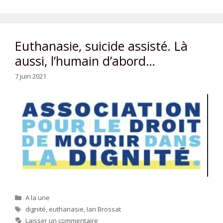
Euthanasie, suicide assisté. Là
aussi, l’humain d’abord…
7 juin 2021
Catégories
A la une
Étiquettes
dignité
,
euthanasie
,
Ian Brossat
Laisser un commentaire