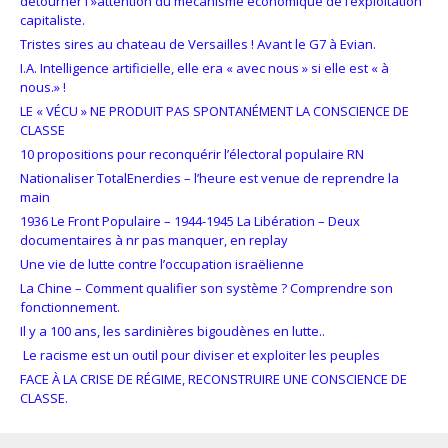
détourner l »attention du mécanisme économique de l’exploitation
capitaliste.
Tristes sires au chateau de Versailles ! Avant le G7 à Evian.
I.A. Intelligence artificielle, elle era « avec nous » si elle est « à
nous.» !
LE « VÉCU » NE PRODUIT PAS SPONTANÉMENT LA CONSCIENCE DE
CLASSE
10 propositions pour reconquérir l’électoral populaire RN
Nationaliser TotalEnerdies – l’heure est venue de reprendre la
main
1936 Le Front Populaire – 1944-1945 La Libération – Deux
documentaires à nr pas manquer, en replay
Une vie de lutte contre l’occupation israëlienne
La Chine – Comment qualifier son système ? Comprendre son
fonctionnement.
Il y a 100 ans, les sardinières bigoudènes en lutte..
Le racisme est un outil pour diviser et exploiter les peuples
FACE À LA CRISE DE RÉGIME, RECONSTRUIRE UNE CONSCIENCE DE
CLASSE.