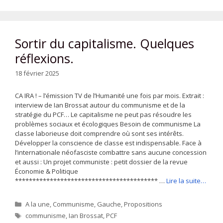
Sortir du capitalisme. Quelques
réflexions.
18 février 2025
CA IRA ! – l’émission TV de l’Humanité une fois par mois. Extrait :
interview de Ian Brossat autour du communisme et de la
stratégie du PCF… Le capitalisme ne peut pas résoudre les
problèmes sociaux et écologiques Besoin de communisme La
classe laborieuse doit comprendre où sont ses intérêts.
Développer la conscience de classe est indispensable. Face à
l’internationale néofasciste combattre sans aucune concession
et aussi : Un projet communiste : petit dossier de la revue
Économie & Politique
***************************************** …
Lire la suite…
Catégories
A la une
,
Communisme
,
Gauche
,
Propositions
Étiquettes
communisme
,
Ian Brossat
,
PCF