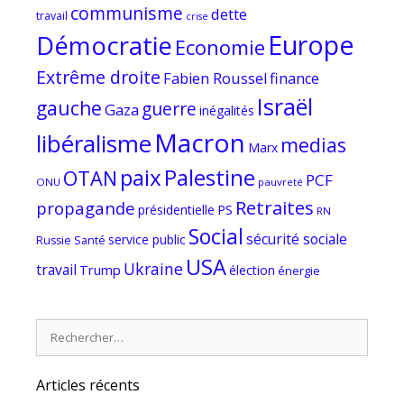
communisme
dette
travail
crise
Europe
Démocratie
Economie
Extrême droite
Fabien Roussel
finance
Israël
gauche
guerre
Gaza
inégalités
Macron
libéralisme
medias
Marx
paix
Palestine
OTAN
PCF
ONU
pauvreté
Retraites
propagande
PS
présidentielle
RN
Social
sécurité sociale
service public
Russie
Santé
USA
Ukraine
travail
Trump
élection
énergie
Rechercher :
Articles récents