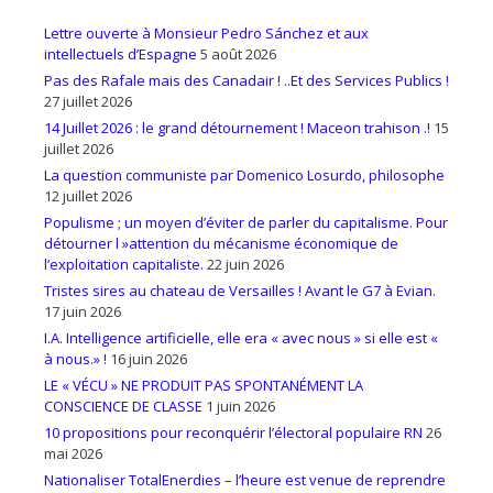
Lettre ouverte à Monsieur Pedro Sánchez et aux
intellectuels d’Espagne
5 août 2026
Pas des Rafale mais des Canadair ! ..Et des Services Publics !
27 juillet 2026
14 Juillet 2026 : le grand détournement ! Maceon trahison .!
15
juillet 2026
La question communiste par Domenico Losurdo, philosophe
12 juillet 2026
Populisme ; un moyen d’éviter de parler du capitalisme. Pour
détourner l »attention du mécanisme économique de
l’exploitation capitaliste.
22 juin 2026
Tristes sires au chateau de Versailles ! Avant le G7 à Evian.
17 juin 2026
I.A. Intelligence artificielle, elle era « avec nous » si elle est «
à nous.» !
16 juin 2026
LE « VÉCU » NE PRODUIT PAS SPONTANÉMENT LA
CONSCIENCE DE CLASSE
1 juin 2026
10 propositions pour reconquérir l’électoral populaire RN
26
mai 2026
Nationaliser TotalEnerdies – l’heure est venue de reprendre