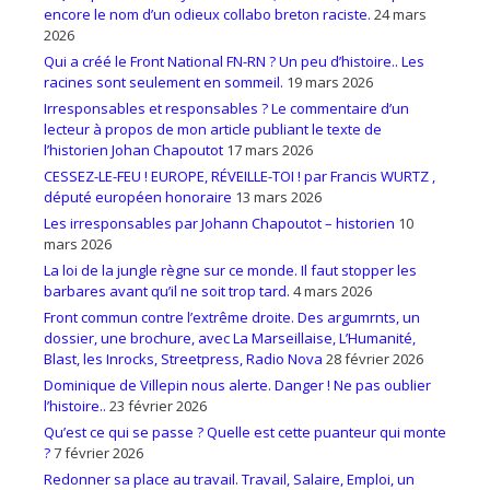
encore le nom d’un odieux collabo breton raciste.
24 mars
2026
Qui a créé le Front National FN-RN ? Un peu d’histoire.. Les
racines sont seulement en sommeil.
19 mars 2026
Irresponsables et responsables ? Le commentaire d’un
lecteur à propos de mon article publiant le texte de
l’historien Johan Chapoutot
17 mars 2026
CESSEZ-LE-FEU ! EUROPE, RÉVEILLE-TOI ! par Francis WURTZ ,
député européen honoraire
13 mars 2026
Les irresponsables par Johann Chapoutot – historien
10
mars 2026
La loi de la jungle règne sur ce monde. Il faut stopper les
barbares avant qu’il ne soit trop tard.
4 mars 2026
Front commun contre l’extrême droite. Des argumrnts, un
dossier, une brochure, avec La Marseillaise, L’Humanité,
Blast, les Inrocks, Streetpress, Radio Nova
28 février 2026
Dominique de Villepin nous alerte. Danger ! Ne pas oublier
l’histoire..
23 février 2026
Qu’est ce qui se passe ? Quelle est cette puanteur qui monte
?
7 février 2026
Redonner sa place au travail. Travail, Salaire, Emploi, un