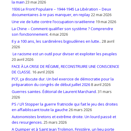
la main
23 mai 2026
1936 Le Front Populaire – 1944-1945 La Libération – Deux
documentaires à nr pas manquer, en replay
22 mai 2026
Une vie de lutte contre l’occupation israëlienne
19 mai 2026
La Chine – Comment qualifier son système ? Comprendre
son fonctionnement.
4 mai 2026
Il y a 100 ans, les sardinières bigoudènes en lutte..
28 avril
2026
Le racisme est un outil pour diviser et exploiter les peuples
20 avril 2026
FACE À LA CRISE DE RÉGIME, RECONSTRUIRE UNE CONSCIENCE
DE CLASSE.
16 avril 2026
PCF, ça discute dur. Un bel exercice de démocratie pour la
préparation du congrès de début juillet 2026
8 avril 2026
Guerres saintes. Éditorial de Laurent Marchand.
31 mars
2026
PS / LFI Stopper la guerre fratricide qui fait le jeu des droites
en affaiblissant toute la gauche
26 mars 2026
Autonomistes bretons et extrême droite. Un lourd passé et
des resurgences.
25 mars 2026
A Quimper et à Saint Jean Trolimon, Finistère, un lieu porte