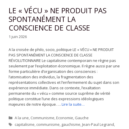
LE « VÉCU » NE PRODUIT PAS
SPONTANÉMENT LA
CONSCIENCE DE CLASSE
1 juin 2026
A la croisée de philo, socio, politique LE « VÉCU » NE PRODUIT
PAS SPONTANÉMENT LA CONSCIENCE DE CLASSE
RÉVOLUTIONNAIRE Le capitalisme contemporain ne règne pas
seulement par l’exploitation économique. Il règne aussi par une
forme particulière d’organisation des consciences :
l’atomisation des individus, la fragmentation des
représentations collectives et l’enfermement du sujet dans son
expérience immédiate. Dans ce contexte, l’exaltation
permanente du « vécu » comme source suprême de vérité
politique constitue l’une des expressions idéologiques
majeures de notre époque. …
Lire la suite…
Catégories
A la une
,
Communisme
,
Economie
,
Gauche
Étiquettes
capitalisme
,
communisme
,
gauchisme
,
Jean-Paul Legrand
,