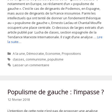
notamment en Europe, se réclament d’un « populisme de
gauche ». C’est le cas de dirigeants de Podemos, en Espagne,
mais aussi de dirigeants de la France insoumise. Parmi les
intellectuels qui ont tenté de donner un fondement théorique
au « populisme de gauche », Ernesto Laclau et Chantal Mouffe
occupent une place centrale. Ci-dessous de larges extraits d’un
article publié par Lucha de clases, section espagnole de la
Tendance Marxiste Internationale. Il s’agit d’une analyse …
Lire
la suite…
Catégories
A la une
,
Démocratie
,
Economie
,
Propositions
Étiquettes
classes
,
communisme
,
populisme
Laisser un commentaire
Populisme de gauche : l’impasse ?
12 février 2018
L’intention de cette note n’est pas de proposer une analyse