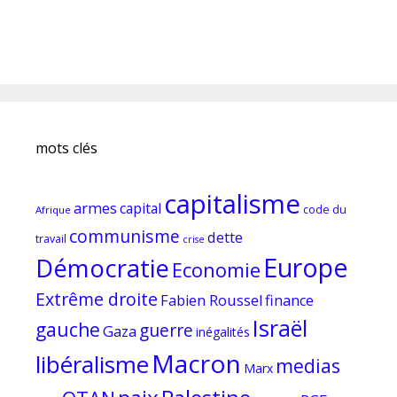
mots clés
capitalisme
armes
capital
code du
Afrique
communisme
dette
travail
crise
Europe
Démocratie
Economie
Extrême droite
Fabien Roussel
finance
Israël
gauche
guerre
Gaza
inégalités
Macron
libéralisme
medias
Marx