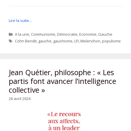
Lire la suite…
Catégories
A la une
,
Communisme
,
Démocratie
,
Economie
,
Gauche
Étiquettes
Cohn Bendit
,
gauche
,
gauchisme
,
LFI
,
Melenchon
,
populisme
Jean Quétier, philosophe : « Les
partis font avancer l’intelligence
collective »
26 avril 2024