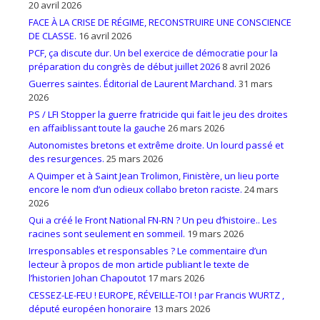
20 avril 2026
FACE À LA CRISE DE RÉGIME, RECONSTRUIRE UNE CONSCIENCE
DE CLASSE.
16 avril 2026
PCF, ça discute dur. Un bel exercice de démocratie pour la
préparation du congrès de début juillet 2026
8 avril 2026
Guerres saintes. Éditorial de Laurent Marchand.
31 mars
2026
PS / LFI Stopper la guerre fratricide qui fait le jeu des droites
en affaiblissant toute la gauche
26 mars 2026
Autonomistes bretons et extrême droite. Un lourd passé et
des resurgences.
25 mars 2026
A Quimper et à Saint Jean Trolimon, Finistère, un lieu porte
encore le nom d’un odieux collabo breton raciste.
24 mars
2026
Qui a créé le Front National FN-RN ? Un peu d’histoire.. Les
racines sont seulement en sommeil.
19 mars 2026
Irresponsables et responsables ? Le commentaire d’un
lecteur à propos de mon article publiant le texte de
l’historien Johan Chapoutot
17 mars 2026
CESSEZ-LE-FEU ! EUROPE, RÉVEILLE-TOI ! par Francis WURTZ ,
député européen honoraire
13 mars 2026