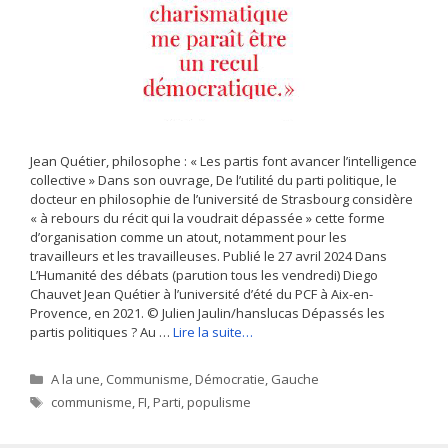
Jean Quétier, philosophe : « Les partis font avancer l’intelligence
collective » Dans son ouvrage, De l’utilité du parti politique, le
docteur en philosophie de l’université de Strasbourg considère
« à rebours du récit qui la voudrait dépassée » cette forme
d’organisation comme un atout, notamment pour les
travailleurs et les travailleuses. Publié le 27 avril 2024 Dans
L’Humanité des débats (parution tous les vendredi) Diego
Chauvet Jean Quétier à l’université d’été du PCF à Aix-en-
Provence, en 2021. © Julien Jaulin/hanslucas Dépassés les
partis politiques ? Au …
Lire la suite…
Catégories
A la une
,
Communisme
,
Démocratie
,
Gauche
Étiquettes
communisme
,
FI
,
Parti
,
populisme