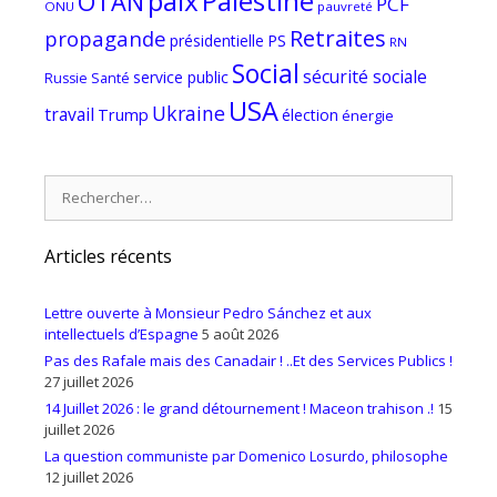
paix
Palestine
OTAN
PCF
ONU
pauvreté
Retraites
propagande
PS
présidentielle
RN
Social
sécurité sociale
service public
Russie
Santé
USA
Ukraine
travail
Trump
élection
énergie
Rechercher :
Articles récents
Lettre ouverte à Monsieur Pedro Sánchez et aux
intellectuels d’Espagne
5 août 2026
Pas des Rafale mais des Canadair ! ..Et des Services Publics !
27 juillet 2026
14 Juillet 2026 : le grand détournement ! Maceon trahison .!
15
juillet 2026
La question communiste par Domenico Losurdo, philosophe
12 juillet 2026