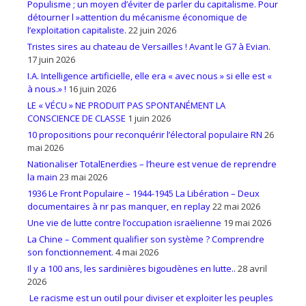
Populisme ; un moyen d’éviter de parler du capitalisme. Pour
détourner l »attention du mécanisme économique de
l’exploitation capitaliste.
22 juin 2026
Tristes sires au chateau de Versailles ! Avant le G7 à Evian.
17 juin 2026
I.A. Intelligence artificielle, elle era « avec nous » si elle est «
à nous.» !
16 juin 2026
LE « VÉCU » NE PRODUIT PAS SPONTANÉMENT LA
CONSCIENCE DE CLASSE
1 juin 2026
10 propositions pour reconquérir l’électoral populaire RN
26
mai 2026
Nationaliser TotalEnerdies – l’heure est venue de reprendre
la main
23 mai 2026
1936 Le Front Populaire – 1944-1945 La Libération – Deux
documentaires à nr pas manquer, en replay
22 mai 2026
Une vie de lutte contre l’occupation israëlienne
19 mai 2026
La Chine – Comment qualifier son système ? Comprendre
son fonctionnement.
4 mai 2026
Il y a 100 ans, les sardinières bigoudènes en lutte..
28 avril
2026
Le racisme est un outil pour diviser et exploiter les peuples