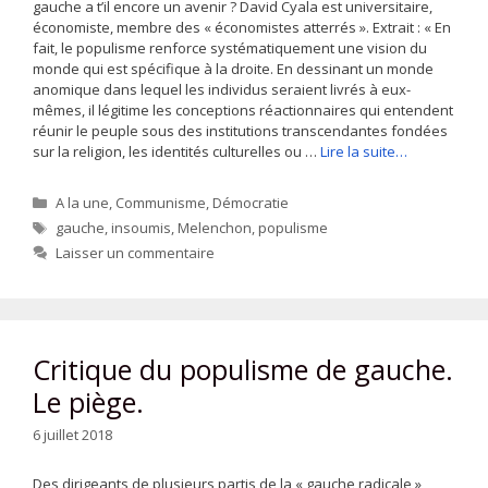
gauche a t’il encore un avenir ? David Cyala est universitaire,
économiste, membre des « économistes atterrés ». Extrait : « En
fait, le populisme renforce systématiquement une vision du
monde qui est spécifique à la droite. En dessinant un monde
anomique dans lequel les individus seraient livrés à eux-
mêmes, il légitime les conceptions réactionnaires qui entendent
réunir le peuple sous des institutions transcendantes fondées
sur la religion, les identités culturelles ou …
Lire la suite…
Catégories
A la une
,
Communisme
,
Démocratie
Étiquettes
gauche
,
insoumis
,
Melenchon
,
populisme
Laisser un commentaire
Critique du populisme de gauche.
Le piège.
6 juillet 2018
Des dirigeants de plusieurs partis de la « gauche radicale »,