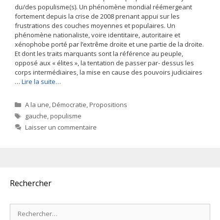
du/des populisme(s). Un phénomène mondial réémergeant
fortement depuis la crise de 2008 prenant appui sur les
frustrations des couches moyennes et populaires. Un
phénomène nationaliste, voire identitaire, autoritaire et
xénophobe porté par l’extrême droite et une partie de la droite.
Et dont les traits marquants sont la référence au peuple,
opposé aux « élites », la tentation de passer par- dessus les
corps intermédiaires, la mise en cause des pouvoirs judiciaires
…
Lire la suite…
Catégories
A la une
,
Démocratie
,
Propositions
Étiquettes
gauche
,
populisme
Laisser un commentaire
Rechercher
Rechercher :