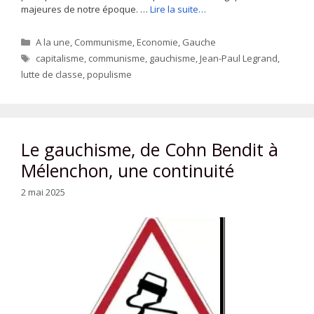
majeures de notre époque. …
Lire la suite…
Catégories
A la une
,
Communisme
,
Economie
,
Gauche
Étiquettes
capitalisme
,
communisme
,
gauchisme
,
Jean-Paul Legrand
,
lutte de classe
,
populisme
Le gauchisme, de Cohn Bendit à
Mélenchon, une continuité
2 mai 2025