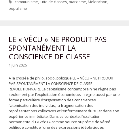
Étiquettes
communisme
,
lutte de classes
,
marxisme
,
Melenchon
,
populisme
LE « VÉCU » NE PRODUIT PAS
SPONTANÉMENT LA
CONSCIENCE DE CLASSE
1 juin 2026
A la croisée de philo, socio, politique LE « VÉCU » NE PRODUIT
PAS SPONTANÉMENT LA CONSCIENCE DE CLASSE
RÉVOLUTIONNAIRE Le capitalisme contemporain ne règne pas
seulement par l’exploitation économique. Il règne aussi par une
forme particulière d’organisation des consciences :
l’atomisation des individus, la fragmentation des
représentations collectives et l’enfermement du sujet dans son
expérience immédiate. Dans ce contexte, l’exaltation
permanente du « vécu » comme source suprême de vérité
politique constitue l’une des expressions idéologiques