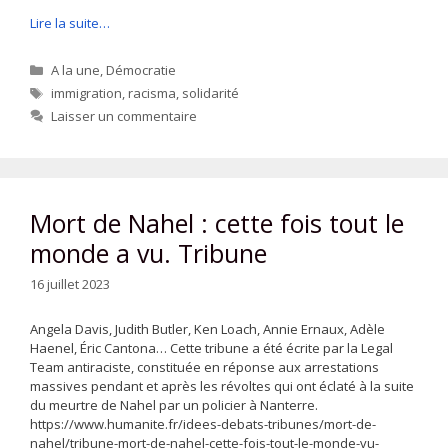
Lire la suite…
Catégories
A la une
,
Démocratie
Étiquettes
immigration
,
racisma
,
solidarité
Laisser un commentaire
Mort de Nahel : cette fois tout le
monde a vu. Tribune
16 juillet 2023
Angela Davis, Judith Butler, Ken Loach, Annie Ernaux, Adèle
Haenel, Éric Cantona… Cette tribune a été écrite par la Legal
Team antiraciste, constituée en réponse aux arrestations
massives pendant et après les révoltes qui ont éclaté à la suite
du meurtre de Nahel par un policier à Nanterre.
https://www.humanite.fr/idees-debats-tribunes/mort-de-
nahel/tribune-mort-de-nahel-cette-fois-tout-le-monde-vu-