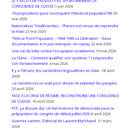
LE « VÉCU » NE PRODUIT PAS SPONTANÉMENT LA
CONSCIENCE DE CLASSE
1 juin 2026
10 propositions pour reconquérir l’électoral populaire RN
26
mai 2026
Nationaliser TotalEnerdies – l’heure est venue de reprendre
la main
23 mai 2026
1936 Le Front Populaire – 1944-1945 La Libération – Deux
documentaires à nr pas manquer, en replay
22 mai 2026
Une vie de lutte contre l’occupation israëlienne
19 mai 2026
La Chine – Comment qualifier son système ? Comprendre
son fonctionnement.
4 mai 2026
Il y a 100 ans, les sardinières bigoudènes en lutte..
28 avril
2026
Le racisme est un outil pour diviser et exploiter les peuples
20 avril 2026
FACE À LA CRISE DE RÉGIME, RECONSTRUIRE UNE CONSCIENCE
DE CLASSE.
16 avril 2026
PCF, ça discute dur. Un bel exercice de démocratie pour la
préparation du congrès de début juillet 2026
8 avril 2026
Guerres saintes. Éditorial de Laurent Marchand.
31 mars
2026