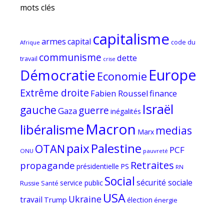
mots clés
capitalisme
armes
capital
code du
Afrique
communisme
dette
travail
crise
Europe
Démocratie
Economie
Extrême droite
Fabien Roussel
finance
Israël
gauche
guerre
Gaza
inégalités
Macron
libéralisme
medias
Marx
paix
Palestine
OTAN
PCF
ONU
pauvreté
Retraites
propagande
PS
présidentielle
RN
Social
sécurité sociale
service public
Russie
Santé
USA
Ukraine
travail
Trump
élection
énergie