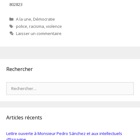
802823
Catégories
A la une
,
Démocratie
Étiquettes
police
,
racisma
,
violence
Laisser un commentaire
Rechercher
Rechercher :
Articles récents
Lettre ouverte à Monsieur Pedro Sánchez et aux intellectuels
d’Espagne