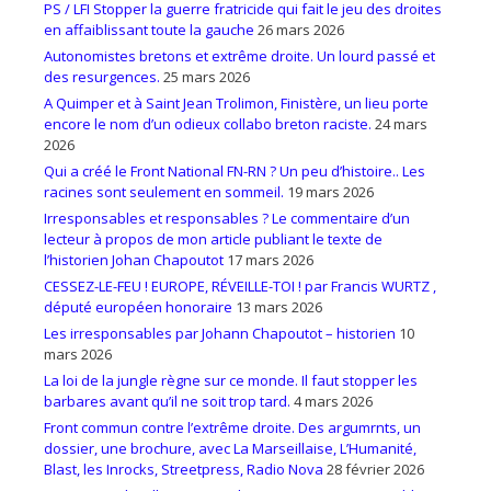
PS / LFI Stopper la guerre fratricide qui fait le jeu des droites
en affaiblissant toute la gauche
26 mars 2026
Autonomistes bretons et extrême droite. Un lourd passé et
des resurgences.
25 mars 2026
A Quimper et à Saint Jean Trolimon, Finistère, un lieu porte
encore le nom d’un odieux collabo breton raciste.
24 mars
2026
Qui a créé le Front National FN-RN ? Un peu d’histoire.. Les
racines sont seulement en sommeil.
19 mars 2026
Irresponsables et responsables ? Le commentaire d’un
lecteur à propos de mon article publiant le texte de
l’historien Johan Chapoutot
17 mars 2026
CESSEZ-LE-FEU ! EUROPE, RÉVEILLE-TOI ! par Francis WURTZ ,
député européen honoraire
13 mars 2026
Les irresponsables par Johann Chapoutot – historien
10
mars 2026
La loi de la jungle règne sur ce monde. Il faut stopper les
barbares avant qu’il ne soit trop tard.
4 mars 2026
Front commun contre l’extrême droite. Des argumrnts, un
dossier, une brochure, avec La Marseillaise, L’Humanité,
Blast, les Inrocks, Streetpress, Radio Nova
28 février 2026