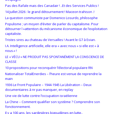
Pas des Rafale mais des Canadair ! ..Et des Services Publics !
14 Juillet 2026 : le grand détournement ! Maceon trahison .!
La question communiste par Domenico Losurdo, philosophe
Populisme ; un moyen d’éviter de parler du capitalisme. Pour
détourner l »attention du mécanisme économique de l’exploitation
capitaliste.
Tristes sires au chateau de Versailles ! Avant le G7 à Evian.
I.A. Intelligence artificielle, elle era « avec nous » si elle est « à
nous.» !
LE « VÉCU » NE PRODUIT PAS SPONTANÉMENT LA CONSCIENCE DE
CLASSE
10 propositions pour reconquérir l’électoral populaire RN
Nationaliser TotalEnerdies – l’heure est venue de reprendre la
main
1936 Le Front Populaire – 1944-1945 La Libération – Deux
documentaires à nr pas manquer, en replay
Une vie de lutte contre l’occupation israëlienne
La Chine – Comment qualifier son système ? Comprendre son
fonctionnement.
Il y a 100 ans, les sardinières bigoudènes en lutte..