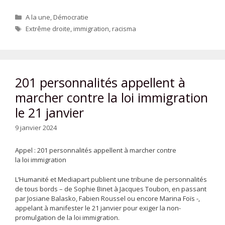
Catégories
A la une
,
Démocratie
Étiquettes
Extrême droite
,
immigration
,
racisma
201 personnalités appellent à
marcher contre la loi immigration
le 21 janvier
9 janvier 2024
Appel : 201 personnalités appellent à marcher contre
la loi immigration
L’Humanité et Mediapart publient une tribune de personnalités
de tous bords – de Sophie Binet à Jacques Toubon, en passant
par Josiane Balasko, Fabien Roussel ou encore Marina Foïs -,
appelant à manifester le 21 janvier pour exiger la non-
promulgation de la loi immigration.