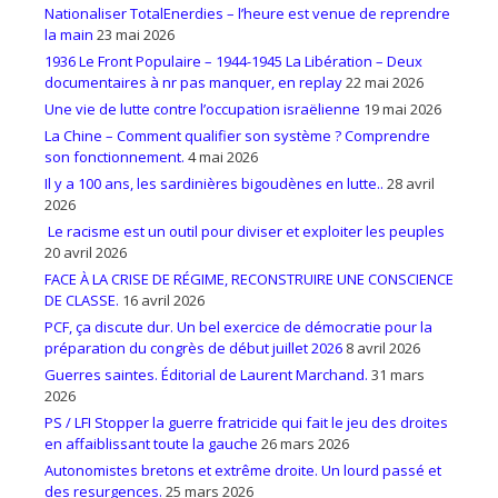
Nationaliser TotalEnerdies – l’heure est venue de reprendre
la main
23 mai 2026
1936 Le Front Populaire – 1944-1945 La Libération – Deux
documentaires à nr pas manquer, en replay
22 mai 2026
Une vie de lutte contre l’occupation israëlienne
19 mai 2026
La Chine – Comment qualifier son système ? Comprendre
son fonctionnement.
4 mai 2026
Il y a 100 ans, les sardinières bigoudènes en lutte..
28 avril
2026
Le racisme est un outil pour diviser et exploiter les peuples
20 avril 2026
FACE À LA CRISE DE RÉGIME, RECONSTRUIRE UNE CONSCIENCE
DE CLASSE.
16 avril 2026
PCF, ça discute dur. Un bel exercice de démocratie pour la
préparation du congrès de début juillet 2026
8 avril 2026
Guerres saintes. Éditorial de Laurent Marchand.
31 mars
2026
PS / LFI Stopper la guerre fratricide qui fait le jeu des droites
en affaiblissant toute la gauche
26 mars 2026
Autonomistes bretons et extrême droite. Un lourd passé et
des resurgences.
25 mars 2026