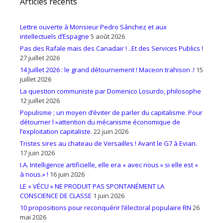
Articles récents
Lettre ouverte à Monsieur Pedro Sánchez et aux
intellectuels d’Espagne
5 août 2026
Pas des Rafale mais des Canadair ! ..Et des Services Publics !
27 juillet 2026
14 Juillet 2026 : le grand détournement ! Maceon trahison .!
15
juillet 2026
La question communiste par Domenico Losurdo, philosophe
12 juillet 2026
Populisme ; un moyen d’éviter de parler du capitalisme. Pour
détourner l »attention du mécanisme économique de
l’exploitation capitaliste.
22 juin 2026
Tristes sires au chateau de Versailles ! Avant le G7 à Evian.
17 juin 2026
I.A. Intelligence artificielle, elle era « avec nous » si elle est «
à nous.» !
16 juin 2026
LE « VÉCU » NE PRODUIT PAS SPONTANÉMENT LA
CONSCIENCE DE CLASSE
1 juin 2026
10 propositions pour reconquérir l’électoral populaire RN
26
mai 2026