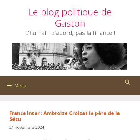
Aller
Le blog politique de
au
contenu
Gaston
L'humain d'abord, pas la finance !
Menu
France Inter : Ambroize Croizat le père de la
Sécu
21 novembre 2024