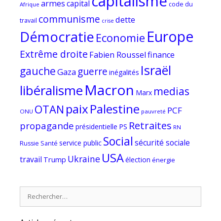
capitalisme
armes
capital
code du
Afrique
communisme
dette
travail
crise
Europe
Démocratie
Economie
Extrême droite
Fabien Roussel
finance
Israël
gauche
guerre
Gaza
inégalités
Macron
libéralisme
medias
Marx
paix
Palestine
OTAN
PCF
ONU
pauvreté
Retraites
propagande
PS
présidentielle
RN
Social
sécurité sociale
service public
Russie
Santé
USA
Ukraine
travail
Trump
élection
énergie
Rechercher :