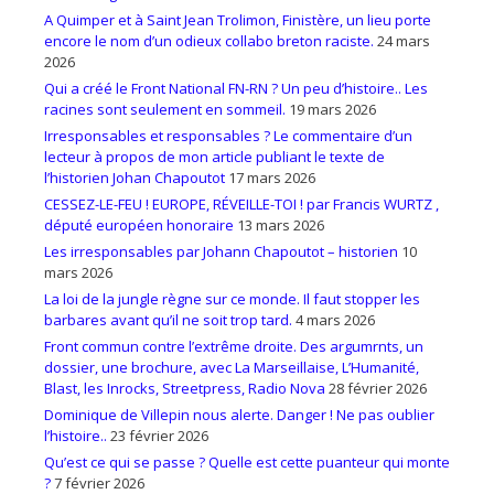
A Quimper et à Saint Jean Trolimon, Finistère, un lieu porte
encore le nom d’un odieux collabo breton raciste.
24 mars
2026
Qui a créé le Front National FN-RN ? Un peu d’histoire.. Les
racines sont seulement en sommeil.
19 mars 2026
Irresponsables et responsables ? Le commentaire d’un
lecteur à propos de mon article publiant le texte de
l’historien Johan Chapoutot
17 mars 2026
CESSEZ-LE-FEU ! EUROPE, RÉVEILLE-TOI ! par Francis WURTZ ,
député européen honoraire
13 mars 2026
Les irresponsables par Johann Chapoutot – historien
10
mars 2026
La loi de la jungle règne sur ce monde. Il faut stopper les
barbares avant qu’il ne soit trop tard.
4 mars 2026
Front commun contre l’extrême droite. Des argumrnts, un
dossier, une brochure, avec La Marseillaise, L’Humanité,
Blast, les Inrocks, Streetpress, Radio Nova
28 février 2026
Dominique de Villepin nous alerte. Danger ! Ne pas oublier
l’histoire..
23 février 2026
Qu’est ce qui se passe ? Quelle est cette puanteur qui monte
?
7 février 2026