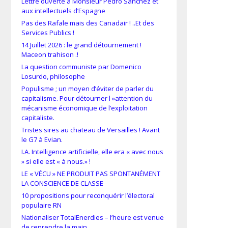
Lettre ouverte à Monsieur Pedro Sánchez et
aux intellectuels d’Espagne
Pas des Rafale mais des Canadair ! ..Et des
Services Publics !
14 Juillet 2026 : le grand détournement !
Maceon trahison .!
La question communiste par Domenico
Losurdo, philosophe
Populisme ; un moyen d’éviter de parler du
capitalisme. Pour détourner l »attention du
mécanisme économique de l’exploitation
capitaliste.
Tristes sires au chateau de Versailles ! Avant
le G7 à Evian.
I.A. Intelligence artificielle, elle era « avec nous
» si elle est « à nous.» !
LE « VÉCU » NE PRODUIT PAS SPONTANÉMENT
LA CONSCIENCE DE CLASSE
10 propositions pour reconquérir l’électoral
populaire RN
Nationaliser TotalEnerdies – l’heure est venue
de reprendre la main