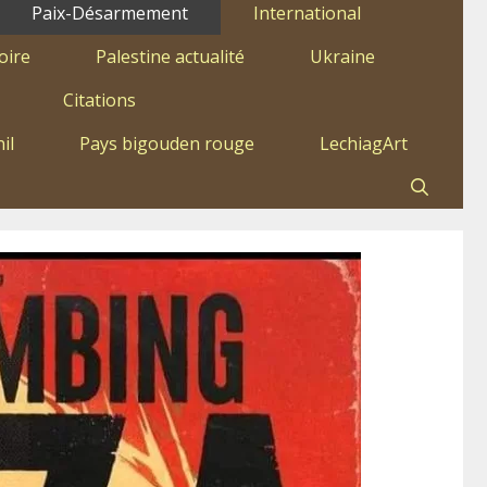
Paix-Désarmement
International
oire
Palestine actualité
Ukraine
Citations
il
Pays bigouden rouge
LechiagArt