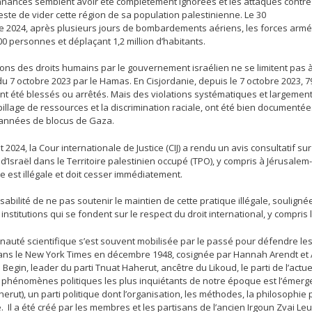
nances semblent avoir été complètement ignorées et les attaques contre l
ste de vider cette région de sa population palestinienne. Le 30
 2024, après plusieurs jours de bombardements aériens, les forces armées
0 personnes et déplaçant 1,2 million d’habitants.
tions des droits humains par le gouvernement israélien ne se limitent pa
du 7 octobre 2023 par le Hamas. En Cisjordanie, depuis le 7 octobre 2023, 7
ont été blessés ou arrêtés. Mais des violations systématiques et largemen
 pillage de ressources et la discrimination raciale, ont été bien document
 années de blocus de Gaza.
let 2024, la Cour internationale de Justice (CIJ) a rendu un avis consultatif
d’Israël dans le Territoire palestinien occupé (TPO), y compris à Jérusale
e est illégale et doit cesser immédiatement.
abilité de ne pas soutenir le maintien de cette pratique illégale, souligné
 institutions qui se fondent sur le respect du droit international, y compris 
uté scientifique s’est souvent mobilisée par le passé pour défendre les d
ans le New York Times en décembre 1948, cosignée par Hannah Arendt et Alb
egin, leader du parti Tnuat Haherut, ancêtre du Likoud, le parti de l’actu
 phénomènes politiques les plus inquiétants de notre époque est l’émergence
erut), un parti politique dont l’organisation, les méthodes, la philosophie 
e. Il a été créé par les membres et les partisans de l’ancien Irgoun Zvai Le