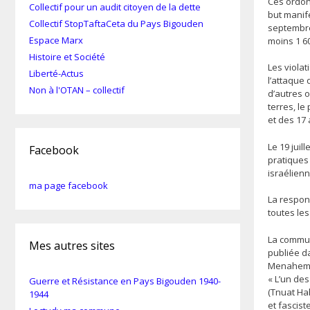
Ces ordon
Collectif pour un audit citoyen de la dette
but manife
Collectif StopTaftaCeta du Pays Bigouden
septembre
Espace Marx
moins 1 60
Histoire et Société
Les viola
Liberté-Actus
l’attaque 
Non à l'OTAN – collectif
d’autres 
terres, le
et des 17
Le 19 juil
Facebook
pratiques 
israélienn
ma page facebook
La respons
toutes les
La communa
Mes autres sites
publiée d
Menahem B
« L’un des
Guerre et Résistance en Pays Bigouden 1940-
(Tnuat Hah
1944
et fascist