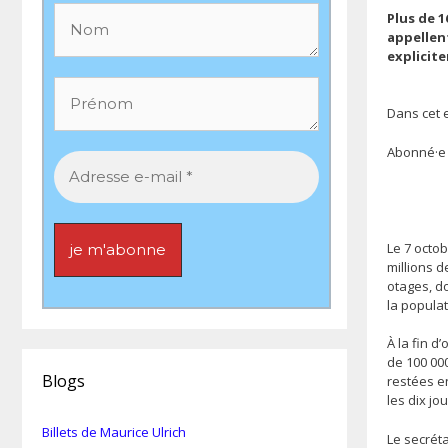
Plus de 
appellen
explicite
Dans cet e
Abonné·e
Le 7 octo
millions d
otages, d
la popula
À la fin d
de 100 000
Blogs
restées en
les dix jo
Billets de Maurice Ulrich
Le secréta