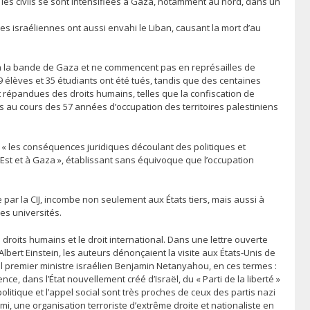
es civils se sont intensifiées à Gaza, notamment au nord, dans un
 israéliennes ont aussi envahi le Liban, causant la mort d’au
s à la bande de Gaza et ne commencent pas en représailles de
9 élèves et 35 étudiants ont été tués, tandis que des centaines
t répandues des droits humains, telles que la confiscation de
ées au cours des 57 années d’occupation des territoires palestiniens
 sur « les conséquences juridiques découlant des politiques et
m-Est et à Gaza », établissant sans équivoque que l’occupation
e par la CIJ, incombe non seulement aux États tiers, mais aussi à
les universités.
roits humains et le droit international. Dans une lettre ouverte
ert Einstein, les auteurs dénonçaient la visite aux États-Unis de
el premier ministre israélien Benjamin Netanyahou, en ces termes :
, dans l’État nouvellement créé d’Israël, du « Parti de la liberté »
politique et l’appel social sont très proches de ceux des partis nazi
umi, une organisation terroriste d’extrême droite et nationaliste en