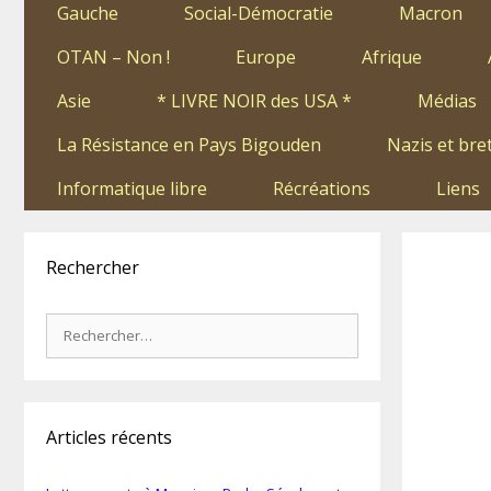
Gauche
Social-Démocratie
Macron
OTAN – Non !
Europe
Afrique
Asie
* LIVRE NOIR des USA *
Médias
La Résistance en Pays Bigouden
Nazis et bre
Informatique libre
Récréations
Liens
Rechercher
Rechercher :
Articles récents