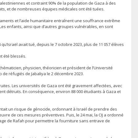
 palestiniennes et contraint 90% de la population de Gaza à des
its, et de nombreuses équipes médicales ont été tuées.
dicaments et l’aide humanitaire entraînent une souffrance extrême
 Les enfants, ainsi que d’autres groupes vulnérables, en sont
qu’Israël avait tué, depuis le 7 octobre 2023, plus de 11 057 élèves
nt été blessés.
ématicien, physicien, théoricien et président de l’Université
 de réfugiés de Jabaliya le 2 décembre 2023.
uites. Les universités de Gaza ont été gravement affectées, avec
nt détruits. En conséquence, environ 88 000 étudiants à Gaza et
ésentait un risque de génocide, ordonnant à Israël de prendre des
œuvre de ces mesures préventives. Puis, le 24 mai, la CIJ a ordonné
ssage de Rafah pour permettre la fourniture sans entrave de