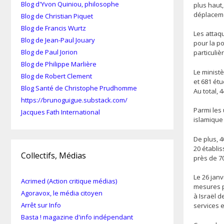
Blog d'Yvon Quiniou, philosophe
plus haut,
déplaceme
Blog de Christian Piquet
Blog de Francis Wurtz
Les attaqu
Blog de Jean-Paul Jouary
pour la po
Blog de Paul Jorion
particuli
Blog de Philippe Marlière
Le ministè
Blog de Robert Clement
et 681 étu
Blog Santé de Christophe Prudhomme
Au total, 
https://brunoguigue.substack.com/
Parmi les 
Jacques Fath International
islamique
De plus, 
20 établi
Collectifs, Médias
près de 7
Le 26 janv
Acrimed (Action critique médias)
mesures po
Agoravox, le média citoyen
à Israël 
Arrêt sur Info
services e
Basta ! magazine d'info indépendant