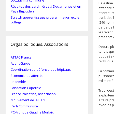
Loctudy ma commune
Palestine…
Révoltes des sardinières à Douarnenez et en
attendre d
Pays Bigouden
et entouré
Scratch apprentissage programmation école
avril, des
collège
(240 homm
partie de
les terror
présents d
Orgas politiques, Associations
Depuis pl
tandis qu
opposée v
ATTAC France
civils, qu
Avant Garde
Coordination de défense des hôpitaux
La commun
Economistes atterrés
puissance
militaire 
Ensemble
Fondation Copernic
Trop, c’es
France Palestine, association
explicitem
Mouvement de la Paix
à faire pr
avec les p
Parti Communiste
PC-Front de Gauche Morlaix