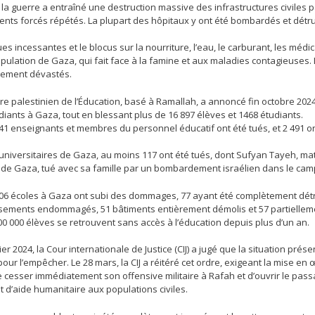
 la guerre a entraîné une destruction massive des infrastructures civiles
nts forcés répétés. La plupart des hôpitaux y ont été bombardés et détru
es incessantes et le blocus sur la nourriture, l’eau, le carburant, les mé
pulation de Gaza, qui fait face à la famine et aux maladies contagieuses.
èrement dévastés.
re palestinien de l’Éducation, basé à Ramallah, a annoncé fin octobre 2024 
diants à Gaza, tout en blessant plus de 16 897 élèves et 1468 étudiants.
441 enseignants et membres du personnel éducatif ont été tués, et 2 491 o
universitaires de Gaza, au moins 117 ont été tués, dont Sufyan Tayeh, math
 de Gaza, tué avec sa famille par un bombardement israélien dans le camp
406 écoles à Gaza ont subi des dommages, 77 ayant été complètement détr
ssements endommagés, 51 bâtiments entièrement démolis et 57 partielleme
00 000 élèves se retrouvent sans accès à l’éducation depuis plus d’un an.
ier 2024, la Cour internationale de Justice (CIJ) a jugé que la situation pr
ur l’empêcher. Le 28 mars, la CIJ a réitéré cet ordre, exigeant la mise en 
de cesser immédiatement son offensive militaire à Rafah et d’ouvrir le pa
t d’aide humanitaire aux populations civiles.