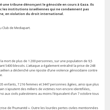
 une tribune dénonçant le génocide en cours à Gaza. Ils
 les institutions israéliennes qui ne condamnent pas
ne, en violation du droit international.
du Club de Mediapart.
 la mort de plus de 1 200 personnes, sur une population de 9,5
sant 5400 blessés. L’attaque a également entraîné la prise de 248
aélien a déclenché une riposte d’une violence génocidaire contre
e.
 13 735 enfants, 7 216 femmes et 3447 personnes âgées, ainsi que plus
in s’ajoutent des milliers de victimes non encore identifiées,
i aux civils palestiniens au moins l’équivalent d’un 7 octobre tous
 crise de l’humanité ». Outre les lourdes pertes civiles mentionnées