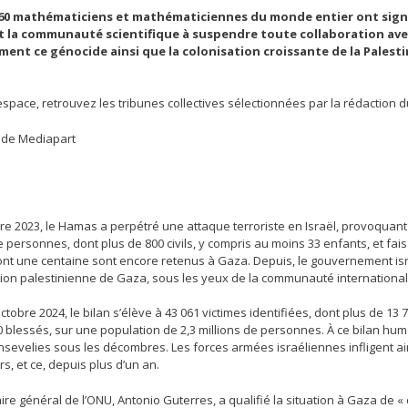
160 mathématiciens et mathématiciennes du monde entier ont signé
t la communauté scientifique à suspendre toute collaboration avec
ment ce génocide ainsi que la colonisation croissante de la Palesti
space, retrouvez les tribunes collectives sélectionnées par la rédaction 
 de Mediapart
bre 2023, le Hamas a perpétré une attaque terroriste en Israël, provoquant
e personnes, dont plus de 800 civils, y compris au moins 33 enfants, et fai
ont une centaine sont encore retenus à Gaza. Depuis, le gouvernement isr
tion palestinienne de Gaza, sous les yeux de la communauté international
’octobre 2024, le bilan s’élève à 43 061 victimes identifiées, dont plus de
 blessés, sur une population de 2,3 millions de personnes. À ce bilan huma
sevelies sous les décombres. Les forces armées israéliennes infligent ains
urs, et ce, depuis plus d’un an.
ire général de l’ONU, Antonio Guterres, a qualifié la situation à Gaza de «