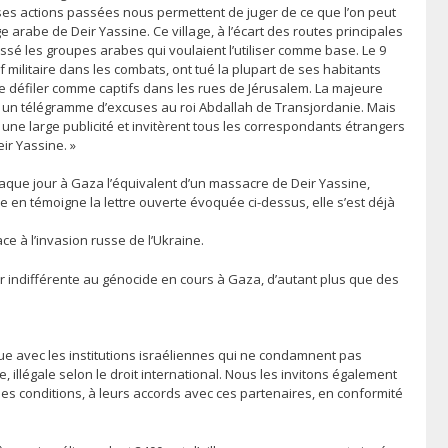
 ; ses actions passées nous permettent de juger de ce que l’on peut
 arabe de Deir Yassine. Ce village, à l’écart des routes principales
ussé les groupes arabes qui voulaient l’utiliser comme base. Le 9
if militaire dans les combats, ont tué la plupart de ses habitants
e défiler comme captifs dans les rues de Jérusalem. La majeure
yé un télégramme d’excuses au roi Abdallah de Transjordanie. Mais
nt une large publicité et invitèrent tous les correspondants étrangers
ir Yassine. »
aque jour à Gaza l’équivalent d’un massacre de Deir Yassine,
 en témoigne la lettre ouverte évoquée ci-dessus, elle s’est déjà
ce à l’invasion russe de l’Ukraine.
r indifférente au génocide en cours à Gaza, d’autant plus que des
que avec les institutions israéliennes qui ne condamnent pas
, illégale selon le droit international. Nous les invitons également
mes conditions, à leurs accords avec ces partenaires, en conformité