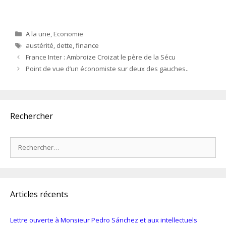
Catégories
A la une
,
Economie
Étiquettes
austérité
,
dette
,
finance
France Inter : Ambroize Croizat le père de la Sécu
Point de vue d’un économiste sur deux des gauches..
Rechercher
Rechercher :
Articles récents
Lettre ouverte à Monsieur Pedro Sánchez et aux intellectuels