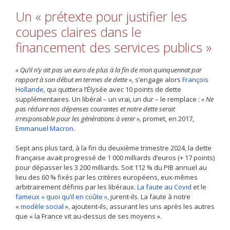
Un « prétexte pour justifier les
coupes claires dans le
financement des services publics »
« Qu’il n’y ait pas un euro de plus à la fin de mon quinquennat par
rapport à son début en termes de dette »,
s’engage alors
François
Hollande
, qui quittera l’Élysée avec 10 points de dette
supplémentaires. Un libéral – un vrai, un dur – le remplace :
« Ne
pas réduire nos dépenses courantes et notre dette serait
irresponsable pour les générations à venir »,
promet, en 2017,
Emmanuel Macron
.
Sept ans plus tard, à la fin du deuxième trimestre 2024, la dette
française avait progressé de 1 000 milliards d’euros (+ 17 points)
pour dépasser les 3 200 milliards. Soit 112 % du PIB annuel au
lieu des 60 % fixés par les critères européens, eux-mêmes
arbitrairement définis par les libéraux.
La faute au Covid
et le
fameux « quoi qu’il en coûte »
, jurent-ils. La faute à notre
«
modèle social
», ajoutent-ils, assurant les uns après les autres
que « la France vit au-dessus de ses moyens ».