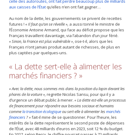
celle des autoroutes, ont fait perdre beaucoup plus de milliards
aux caisses de l’État
qu’elles n’en ont fait gagner…
Au nom de la dette, les gouvernements se privent de recettes
futures !
« Il faut qu’on se réveille »,
a aussi tonné le ministre de
l’Économie Antoine Armand, qui face au déficit propose que les
Français travaillent davantage, via l’abandon d’un jour férié.
« Sinon, la France est plus vulnérable »
, ose-t-il, alors que les
Français n’ont jamais produit autant de richesses, de plus en
plus captées par quelques-uns.
« La dette sert-elle à alimenter les
marchés financiers ? »
« Avec la dette, nous sommes mis dans la position du lapin devant les
phares de la voiture »,
regrette Nicolas Sansu, pour qui il y a
d’urgence un débat public à mener.
« La dette est-elle un processus
de financement pour répondre aux besoins sociaux et humains
comme
la transition écologique
ou sert-elle à alimenter les
marchés
financiers
? »
fait-il mine de se questionner. Pour l’heure, les
intérêts de la dette représentent le second poste de dépenses
de l’État, avec 48 milliards d’euros en 2023, soit 12 % du budget.
En 2027, selon Bercy, le chiffre pourrait passer à 72 milliards