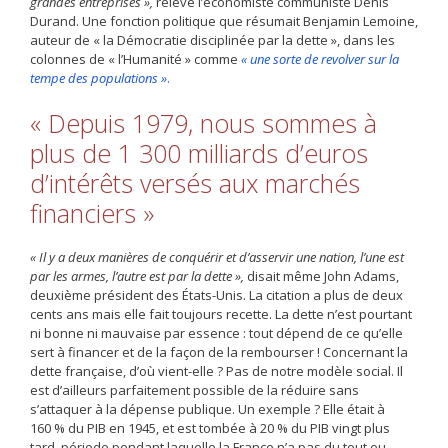
grandes entreprises »,
relève l’économiste communiste Denis
Durand. Une fonction politique que résumait Benjamin Lemoine,
auteur de « la Démocratie disciplinée par la dette », dans les
colonnes de « l’Humanité » comme
« une sorte de revolver sur la
tempe des populations »
.
« Depuis 1979, nous sommes à
plus de 1 300 milliards d’euros
d’intérêts versés aux marchés
financiers »
« Il y a deux manières de conquérir et d’asservir une nation, l’une est
par les armes, l’autre est par la dette »,
disait même John Adams,
deuxième président des États-Unis. La citation a plus de deux
cents ans mais elle fait toujours recette. La dette n’est pourtant
ni bonne ni mauvaise par essence : tout dépend de ce qu’elle
sert à financer et de la façon de la rembourser ! Concernant la
dette française, d’où vient-elle ? Pas de notre modèle social. Il
est d’ailleurs parfaitement possible de la réduire sans
s’attaquer à la dépense publique. Un exemple ? Elle était à
160 % du PIB en 1945, et est tombée à 20 % du PIB vingt plus
tard, période pendant laquelle la France n’a pas du tout eu