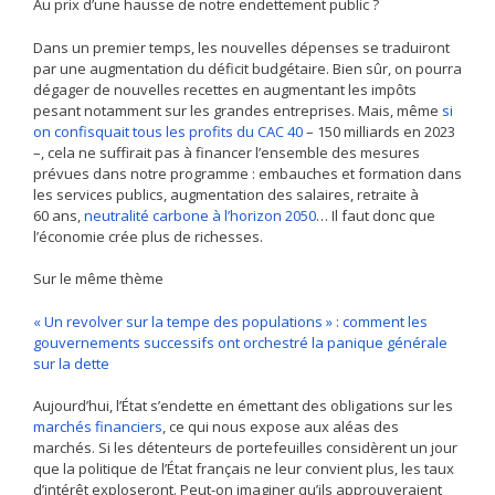
Au prix d’une hausse de notre endettement public ?
Dans un premier temps, les nouvelles dépenses se traduiront
par une augmentation du déficit budgétaire. Bien sûr, on pourra
dégager de nouvelles recettes en augmentant les impôts
pesant notamment sur les grandes entreprises. Mais, même
si
on confisquait tous les profits du CAC 40
– 150 milliards en 2023
–, cela ne suffirait pas à financer l’ensemble des mesures
prévues dans notre programme : embauches et formation dans
les services publics, augmentation des salaires, retraite à
60 ans,
neutralité carbone à l’horizon 2050
… Il faut donc que
l’économie crée plus de richesses.
Sur le même thème
« Un revolver sur la tempe des populations » : comment les
gouvernements successifs ont orchestré la panique générale
sur la dette
Aujourd’hui, l’État s’endette en émettant des obligations sur les
marchés financiers
, ce qui nous expose aux aléas des
marchés. Si les détenteurs de portefeuilles considèrent un jour
que la politique de l’État français ne leur convient plus, les taux
d’intérêt exploseront. Peut-on imaginer qu’ils approuveraient