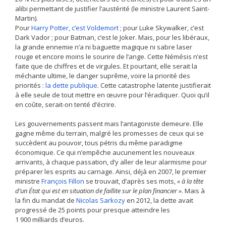
alibi permettant de justifier l’austérité (le ministre Laurent Saint-
Martin).
Pour
Harry Potter, c’est Voldemort
; pour Luke Skywalker, c’est
Dark Vador ; pour Batman, c’est le Joker. Mais, pour les libéraux,
la grande ennemie n’a ni baguette magique ni sabre laser
rouge et encore moins le sourire de l’ange. Cette Némésis n’est
faite que de chiffres et de virgules. Et pourtant, elle serait la
méchante ultime, le danger suprême, voire la priorité des
priorités :
la dette publique
. Cette catastrophe latente justifierait
à elle seule de tout mettre en œuvre pour l’éradiquer. Quoi qu’il
en coûte, serait-on tenté d’écrire.
Les gouvernements passent mais l’antagoniste demeure. Elle
gagne même du terrain, malgré les promesses de ceux qui se
succèdent au pouvoir, tous pétris du même paradigme
économique. Ce qui n’empêche aucunement les nouveaux
arrivants, à chaque passation, d’y aller de leur alarmisme pour
préparer les esprits au carnage. Ainsi, déjà en 2007, le premier
ministre
François Fillon
se trouvait, d’après ses mots,
« à la tête
d’un État qui est en situation de faillite sur le plan financier »
. Mais à
la fin du mandat de
Nicolas Sarkozy
en 2012, la dette avait
progressé de 25 points pour presque atteindre les
1 900 milliards d’euros.