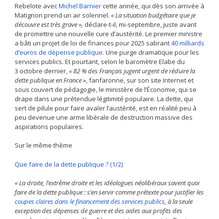
Rebelote avec
Michel Barnier
cette année, qui dès son arrivée à
Matignon prend un air solennel.
« La situation budgétaire que je
découvre est très grave »,
déclare-t-il, mi-septembre, juste avant
de promettre une nouvelle cure d’austérité. Le premier ministre
a bâti un projet de loi de finances pour 2025 sabrant
40 milliards
d’euros de dépense publique
. Une purge dramatique pour les
services publics. Et pourtant, selon le baromètre Elabe du
3 octobre dernier,
« 82 % des Français jugent urgent de réduire la
dette publique en France »
, fanfaronne, sur son site Internet et
sous couvert de pédagogie, le ministère de l’Économie, qui se
drape dans une prétendue légitimité populaire. La dette, qui
sert de pilule pour faire avaler l’austérité, est en réalité peu à
peu devenue une arme libérale de destruction massive des
aspirations populaires.
Sur le même thème
Que faire de la dette publique ? (1/2)
« La droite, l’extrême droite et les idéologues néolibéraux savent quoi
faire de la dette publique : s’en servir comme prétexte pour justifier les
coupes claires dans le financement des services publics
, à la seule
exception des dépenses de guerre et des aides aux profits des