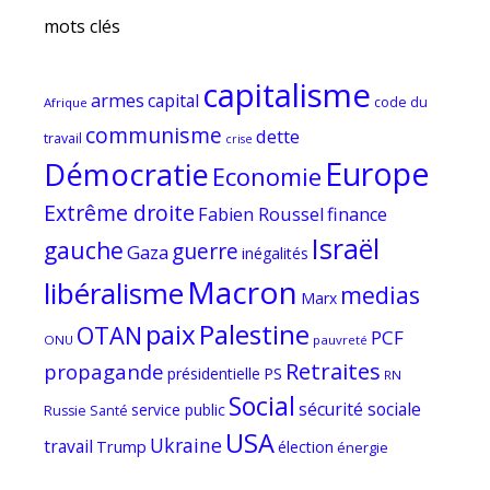
mots clés
capitalisme
armes
capital
code du
Afrique
communisme
dette
travail
crise
Europe
Démocratie
Economie
Extrême droite
Fabien Roussel
finance
Israël
gauche
guerre
Gaza
inégalités
Macron
libéralisme
medias
Marx
paix
Palestine
OTAN
PCF
ONU
pauvreté
Retraites
propagande
PS
présidentielle
RN
Social
sécurité sociale
service public
Russie
Santé
USA
Ukraine
travail
Trump
élection
énergie