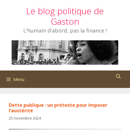
Aller
Le blog politique de
au
contenu
Gaston
L'humain d'abord, pas la finance !
Menu
Dette publique : un prétexte pour imposer
l’austérité
25 novembre 2024