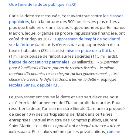
Que faire de la dette publique ? (2/2)
Car si la dette s’est creusée, c’est avant tout contre
les classes
populaires
, là où la fortune des 500 familles les plus riches a
plus que triplé en dix ans. Les politiques menées par Emmanuel
Macron, lequel organise sa propre impuissance financière, ont
coûté cher depuis 2017 :
suppression de l’impôt de solidarité
sur la fortune
(4 milliards d’euros par an), suppression de la
taxe d’habitation (28 milliards),
mise en place de la flat tax
(1 milliard), baisse de l’impôt sur les sociétés (11,5 milliards),
baisse de cotisations patronales
(20 milliards)…
« Supprimer
pour 62 milliards d’euros par an de recettes fiscales – le même
montant d’économies recherché par l’actuel gouvernement –, c’est
choisir de creuser le déficit et donc, à terme, la dette »,
explique
Nicolas Sansu, député PCF
.
Le gouvernement creuse la dette et s’en sert d’excuse pour
accélérer le désarmement de l’État au profit du marché. Pour
résorber la dette, l’ancien ministre Gérald Darmanin a proposé
de céder 10 % des participations de l’État dans certaines
entreprises. L’actuel ministre des Comptes publics, Laurent
Saint-Martin, s’est dit ni
« opposé »
ni
« choqué »
par ce
« débat
intéressant »
. Et ce, alors même que les privatisations,
comme