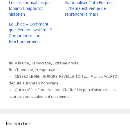
Les irresponsables par
Nationaliser TotalEnerdies
Johann Chapoutot –
– l’heure est venue de
historien
reprendre la main
La Chine – Comment
qualifier son système ?
Comprendre son
fonctionnement.
Catégories
A la une
,
Démocratie
,
Extrême droite
Étiquettes
Chapoulot
,
irresponsable
CESSEZ-LE-FEU ! EUROPE, RÉVEILLE-TOI ! par Francis WURTZ ,
député européen honoraire
Qui a créé le Front National FN-RN ? Un peu d’histoire.. Les
racines sont seulement en sommeil.
Rechercher