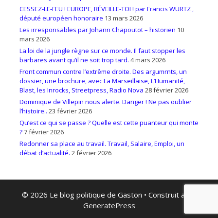
CESSEZ-LE-FEU ! EUROPE, RÉVEILLE-TOI ! par Francis WURTZ ,
député européen honoraire
13 mars 2026
Les irresponsables par Johann Chapoutot – historien
10
mars 2026
La loi de la jungle règne sur ce monde. Il faut stopper les
barbares avant qu’il ne soit trop tard.
4 mars 2026
Front commun contre l’extrême droite. Des argumrnts, un
dossier, une brochure, avec La Marseillaise, L’Humanité,
Blast, les Inrocks, Streetpress, Radio Nova
28 février 2026
Dominique de Villepin nous alerte. Danger ! Ne pas oublier
l’histoire..
23 février 2026
Qu’est ce qui se passe ? Quelle est cette puanteur qui monte
?
7 février 2026
Redonner sa place au travail. Travail, Salaire, Emploi, un
débat d’actualité.
2 février 2026
© 2026 Le blog politique de Gaston
• Construit avec
GeneratePress