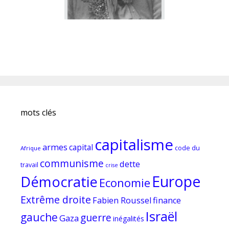
mots clés
capitalisme
armes
capital
code du
Afrique
communisme
dette
travail
crise
Europe
Démocratie
Economie
Extrême droite
Fabien Roussel
finance
Israël
gauche
guerre
Gaza
inégalités