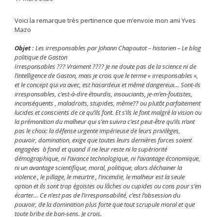
Voici la remarque très pertinence que m’envoie mon ami Yves
Mazo
Objet :
Les irresponsables par Johann Chapoutot – historien – Le blog
politique de Gaston
Irresponsables ??? Vraiment ???? Je ne doute pas de la science ni de
l’intelligence de Gaston, mais je crois que le terme « irresponsables »,
et le concept qui va avec, est hasardeux et même dangereux… Sont-ils
irresponsables, c’est-à-dire étourdis, insouciants, je-m’en-foutistes,
inconséquents , maladroits, stupides, même?? ou plutôt parfaitement
lucides et conscients de ce qu’ils font. Et s’ils le font malgré la vision ou
la prémonition du malheur qui s’en suivra c’est peut-être qu’ils n’ont
pas le choix: la défense urgente impérieuse de leurs privilèges,
pouvoir, domination, exige que toutes leurs dernières forces soient
engagées à fond et quand il ne leur reste ni la supériorité
démographique, ni l’avance technologique, ni l’avantage économique,
ni un avantage scientifique, moral, politique, alors déchainer la
violence , le pillage, le meurtre , l’incendie, le malheur est la seule
option et ils sont trop égoïstes ou lâches ou cupides ou cons pour s’en
écarter… Ce n’est pas de l’irresponsabilité, c’est l’obsession du
pouvoir, de la domination plus forte que tout scrupule moral et que
toute bribe de bon-sens. Je crois.