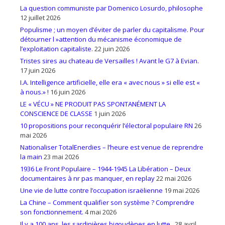
La question communiste par Domenico Losurdo, philosophe
12 juillet 2026
Populisme ; un moyen d’éviter de parler du capitalisme. Pour
détourner l »attention du mécanisme économique de
l’exploitation capitaliste.
22 juin 2026
Tristes sires au chateau de Versailles ! Avant le G7 à Evian.
17 juin 2026
I.A. Intelligence artificielle, elle era « avec nous » si elle est «
à nous.» !
16 juin 2026
LE « VÉCU » NE PRODUIT PAS SPONTANÉMENT LA
CONSCIENCE DE CLASSE
1 juin 2026
10 propositions pour reconquérir l’électoral populaire RN
26
mai 2026
Nationaliser TotalEnerdies – l’heure est venue de reprendre
la main
23 mai 2026
1936 Le Front Populaire – 1944-1945 La Libération – Deux
documentaires à nr pas manquer, en replay
22 mai 2026
Une vie de lutte contre l’occupation israëlienne
19 mai 2026
La Chine – Comment qualifier son système ? Comprendre
son fonctionnement.
4 mai 2026
Il y a 100 ans, les sardinières bigoudènes en lutte..
28 avril