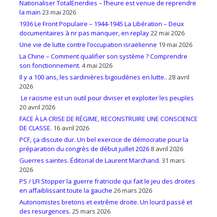
Nationaliser TotalEnerdies – l’heure est venue de reprendre
la main
23 mai 2026
1936 Le Front Populaire – 1944-1945 La Libération – Deux
documentaires à nr pas manquer, en replay
22 mai 2026
Une vie de lutte contre l’occupation israëlienne
19 mai 2026
La Chine – Comment qualifier son système ? Comprendre
son fonctionnement.
4 mai 2026
Il y a 100 ans, les sardinières bigoudènes en lutte..
28 avril
2026
Le racisme est un outil pour diviser et exploiter les peuples
20 avril 2026
FACE À LA CRISE DE RÉGIME, RECONSTRUIRE UNE CONSCIENCE
DE CLASSE.
16 avril 2026
PCF, ça discute dur. Un bel exercice de démocratie pour la
préparation du congrès de début juillet 2026
8 avril 2026
Guerres saintes. Éditorial de Laurent Marchand.
31 mars
2026
PS / LFI Stopper la guerre fratricide qui fait le jeu des droites
en affaiblissant toute la gauche
26 mars 2026
Autonomistes bretons et extrême droite. Un lourd passé et
des resurgences.
25 mars 2026