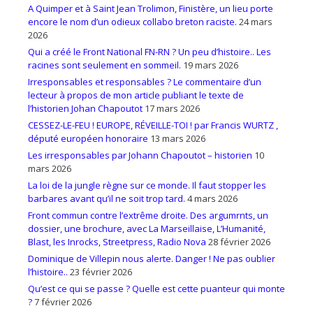
A Quimper et à Saint Jean Trolimon, Finistère, un lieu porte
encore le nom d’un odieux collabo breton raciste.
24 mars
2026
Qui a créé le Front National FN-RN ? Un peu d’histoire.. Les
racines sont seulement en sommeil.
19 mars 2026
Irresponsables et responsables ? Le commentaire d’un
lecteur à propos de mon article publiant le texte de
l’historien Johan Chapoutot
17 mars 2026
CESSEZ-LE-FEU ! EUROPE, RÉVEILLE-TOI ! par Francis WURTZ ,
député européen honoraire
13 mars 2026
Les irresponsables par Johann Chapoutot – historien
10
mars 2026
La loi de la jungle règne sur ce monde. Il faut stopper les
barbares avant qu’il ne soit trop tard.
4 mars 2026
Front commun contre l’extrême droite. Des argumrnts, un
dossier, une brochure, avec La Marseillaise, L’Humanité,
Blast, les Inrocks, Streetpress, Radio Nova
28 février 2026
Dominique de Villepin nous alerte. Danger ! Ne pas oublier
l’histoire..
23 février 2026
Qu’est ce qui se passe ? Quelle est cette puanteur qui monte
?
7 février 2026