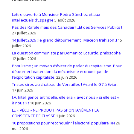
Lettre ouverte à Monsieur Pedro Sánchez et aux
intellectuels d’Espagne
5 août 2026
Pas des Rafale mais des Canadair ! ..Et des Services Publics !
27 juillet 2026
14 Juillet 2026 : le grand détournement ! Maceon trahison .!
15
juillet 2026
La question communiste par Domenico Losurdo, philosophe
12 juillet 2026
Populisme ; un moyen d’éviter de parler du capitalisme. Pour
détourner l »attention du mécanisme économique de
l’exploitation capitaliste.
22 juin 2026
Tristes sires au chateau de Versailles ! Avant le G7 à Evian.
17 juin 2026
I.A. Intelligence artificielle, elle era « avec nous » si elle est «
à nous.» !
16 juin 2026
LE « VÉCU » NE PRODUIT PAS SPONTANÉMENT LA
CONSCIENCE DE CLASSE
1 juin 2026
10 propositions pour reconquérir l’électoral populaire RN
26
mai 2026