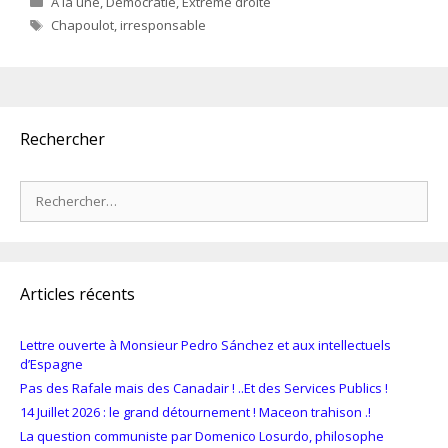
A la une
,
Démocratie
,
Extrême droite
Étiquettes
Chapoulot
,
irresponsable
Rechercher
Rechercher :
Articles récents
Lettre ouverte à Monsieur Pedro Sánchez et aux intellectuels
d’Espagne
Pas des Rafale mais des Canadair ! ..Et des Services Publics !
14 Juillet 2026 : le grand détournement ! Maceon trahison .!
La question communiste par Domenico Losurdo, philosophe