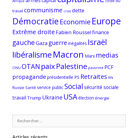
armes
capital
code du
Afrique
communisme
dette
travail
crise
Europe
Démocratie
Economie
Extrême droite
Fabien Roussel
finance
Israël
gauche
guerre
Gaza
inégalités
Macron
libéralisme
medias
Marx
paix
Palestine
OTAN
PCF
ONU
pauvreté
Retraites
propagande
PS
présidentielle
RN
Social
sécurité sociale
service public
Russie
Santé
USA
Ukraine
travail
Trump
élection
énergie
Rechercher :
Articles récents